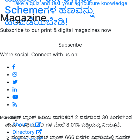
Take a quiz and test your agriculture knowledge
Schemeಗಳ ಹಣವನ್ನು
Magazine
ಹಿಂಪಡೆಯಬೇಡಿ!
Subscribe to our print & digital magazines now
Subscribe
We're social. Connect with us on:
>
ಆಕ್ಸಿಸ್ ಬ್ಯಾಂಕ್ ಹಿರಿಯ ನಾಗರಿಕರಿಗೆ
2
ವರ್ಷದಿಂದ
30
ತಿಂಗಳಿಗಿಂತ
More Links
About us
ಕಡಿಮೆ ಅವಧಿಯ
FD
ಗಳ ಮೇಲೆ
8.01%
ಬಡ್ಡಿಯನ್ನು ನೀಡುತ್ತದೆ
.
Directory
>
ಪಂಜಾಬ್ ನ್ಯಾಷನಲ್ ಬ್ಯಾಂಕ್
666
ದಿನಗಳ ಎಫ್
ಡಿಯಲ್ಲಿ ಸೂಪರ್
Our Team