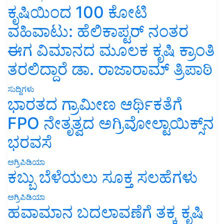
ಕೃಷಿಯಿಂದ 100 ಕೋಟಿ
ವಹಿವಾಟು: ಹೆಲಿಕಾಪ್ಟರ್ ನಂತರ
ಈಗ ವಿಮಾನದ ಮೂಲಕ ಕೃಷಿ ಕ್ರಾಂತಿ
ತರಲಿದ್ದಾರೆ ಡಾ. ರಾಜಾರಾಮ್ ತ್ರಿಪಾಠಿ
ಸುದ್ದಿಗಳು
ಭಾರತದ ಗ್ರಾಮೀಣ ಆರ್ಥಿಕತೆಗೆ
FPO ನೇತೃತ್ವದ ಅಗ್ರಿವೋಲ್ಟಾಯಿಕ್ಸ್‌ನ
ಭರವಸೆ
ಅಗ್ರಿಪಿಡಿಯಾ
ಕಬ್ಬು ಬೆಳೆಯಲು ಸೂಕ್ತ ಸಲಹೆಗಳು
ಅಗ್ರಿಪಿಡಿಯಾ
ಹವಾಮಾನ ಬದಲಾವಣೆಗೆ ತಕ್ಕ ಕೃಷಿ