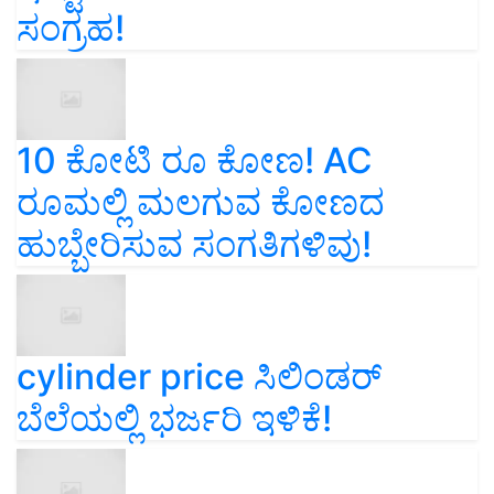
ಸಂಗ್ರಹ!
10 ಕೋಟಿ ರೂ ಕೋಣ! AC
ರೂಮಲ್ಲಿ ಮಲಗುವ ಕೋಣದ
ಹುಬ್ಬೇರಿಸುವ ಸಂಗತಿಗಳಿವು!
cylinder price ಸಿಲಿಂಡರ್‌
ಬೆಲೆಯಲ್ಲಿ ಭರ್ಜರಿ ಇಳಿಕೆ!