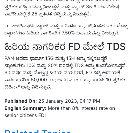
ಪ್ರತಿಶತ ಬಡ್ಡಿದರವನ್ನು ನೀಡುತ್ತದೆ ಮತ್ತು ಬ್ಯಾಂಕ್
35
ತಿಂಗಳ ವಿಶೇಷ
ಎಫ್
ಡಿಯಲ್ಲಿ
8.25
ಪ್ರತಿಶತ ಬಡ್ಡಿಯನ್ನು ನೀಡುತ್ತದೆ
.
>
ಎಚ್
ಡಿಎಫ್
ಸಿ ಬ್ಯಾಂಕ್ ಮತ್ತು ಐಸಿಐಸಿಐ ಬ್ಯಾಂಕ್
ನಂತಹ ಇತರ ದೊಡ್ಡ
ಬ್ಯಾಂಕ್
ಗಳು ಹಿರಿಯ ನಾಗರಿಕರಿಗೆ
7.50%
ಆದಾಯವನ್ನು ನೀಡುತ್ತವೆ
.
ಹಿರಿಯ ನಾಗರಿಕರ
FD
ಮೇಲೆ
TDS
PAN
ಅಥವಾ ಫಾರ್ಮ್
15G
ಮತ್ತು
15H
ಅನ್ನು ಸಲ್ಲಿಸದಿದ್ದರೆ
ಬ್ಯಾಂಕುಗಳು
10%
ಮತ್ತು
20%
ದರದಲ್ಲಿ
TDS
ಅನ್ನು ಕಡಿತಗೊಳಿಸುತ್ತವೆ
.
60
ವರ್ಷ ಮತ್ತು ಮೇಲ್ಪಟ್ಟ ಹಿರಿಯ ವಯಸ್ಕರಿಗೆ
, FD
ಬಡ್ಡಿ ಆದಾಯಕ್ಕೆ
ವಾರ್ಷಿಕ ಗರಿಷ್ಠ
50,000
ರೂ
;
ಅದರ ನಂತರ
,
ಬ್ಯಾಂಕುಗಳು
10
ಪ್ರತಿಶತ
ಟಿಡಿಎಸ್ ಅನ್ನು ವಿಧಿಸುತ್ತವೆ
.
Published On:
25 January 2023, 04:17 PM
English Summary:
More than 8% interest rate on
senior citizens FD!