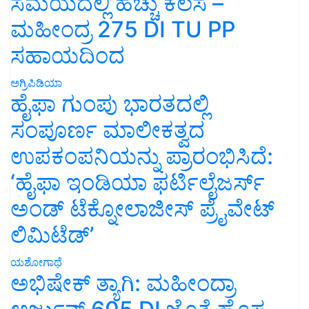
ಸಮಯದಲ್ಲಿ ಹೆಚ್ಚು ಕೆಲಸ –
ಮಹೀಂದ್ರ 275 DI TU PP
ಸಹಾಯದಿಂದ
ಅಗ್ರಿಪಿಡಿಯಾ
ಹೈಫಾ ಗುಂಪು ಭಾರತದಲ್ಲಿ
ಸಂಪೂರ್ಣ ಮಾಲೀಕತ್ವದ
ಉಪಕಂಪನಿಯನ್ನು ಪ್ರಾರಂಭಿಸಿದೆ:
‘ಹೈಫಾ ಇಂಡಿಯಾ ಫರ್ಟಿಲೈಜರ್ಸ್
ಅಂಡ್ ಟೆಕ್ನೋಲಾಜೀಸ್ ಪ್ರೈವೇಟ್
ಲಿಮಿಟೆಡ್’
ಯಶೋಗಾಥೆ
ಅಭಿಷೇಕ್ ತ್ಯಾಗಿ: ಮಹೀಂದ್ರಾ