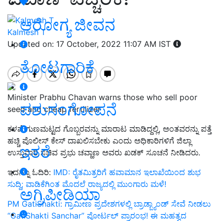
ಆರೋಗ್ಯ ಜೀವನ
Kalmesh T
Updated on: 17 October, 2022 11:07 AM IST
ತೋಟಗಾರಿಕೆ
Minister Prabhu Chavan warns those who sell poor
ಪಶುಸಂಗೋಪನೆ
seed and cheap fertilizer
ಕಳಪೆ ಗುಣಮಟ್ಟದ ಗೊಬ್ಬರವನ್ನು ಮಾರಾಟ ಮಾಡಿದ್ದಲ್ಲಿ, ಅಂತವರನ್ನು ಪತ್ತೆ
ಹಚ್ಚಿ ಪೊಲೀಸ್‌ ಕೇಸ್‌ ದಾಖಲಿಸಬೇಕು ಎಂದು ಅಧಿಕಾರಿಗಳಿಗೆ ಜಿಲ್ಲಾ
ಇತರೆ
ಉಸ್ತುವಾರಿ ಸಚಿವ ಪ್ರಭು ಚವ್ಹಾಣ ಅವರು ಖಡಕ್‌ ಸೂಚನೆ ನೀಡಿದರು.
ಇದನ್ನೂ ಓದಿರಿ:
IMD: ರೈತಮಿತ್ರರಿಗೆ ಹವಾಮಾನ ಇಲಾಖೆಯಿಂದ ಶುಭ
ಸುದ್ದಿ; ವಾಡಿಕೆಗಿಂತ ಮೊದಲೆ ರಾಜ್ಯದಲ್ಲಿ ಮುಂಗಾರು ಮಳೆ!
ಅಗ್ರಿಪೀಡಿಯಾ
PM GatiShakti: ಗ್ರಾಮೀಣ ಪ್ರದೇಶಗಳಲ್ಲಿ ಬ್ರಾಡ್ಬ್ಯಾಂಡ್ ಸೇವೆ ನೀಡಲು
“GatiShakti Sanchar” ಪೋರ್ಟಲ್ ಪ್ರಾರಂಭ! ಈ ಮಹತ್ವದ