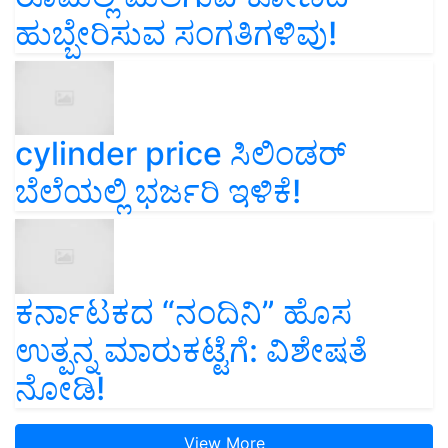
ಹುಬ್ಬೇರಿಸುವ ಸಂಗತಿಗಳಿವು!
cylinder price ಸಿಲಿಂಡರ್‌
ಬೆಲೆಯಲ್ಲಿ ಭರ್ಜರಿ ಇಳಿಕೆ!
ಕರ್ನಾಟಕದ “ನಂದಿನಿ” ಹೊಸ
ಉತ್ಪನ್ನ ಮಾರುಕಟ್ಟೆಗೆ: ವಿಶೇಷತೆ
ನೋಡಿ!
View More