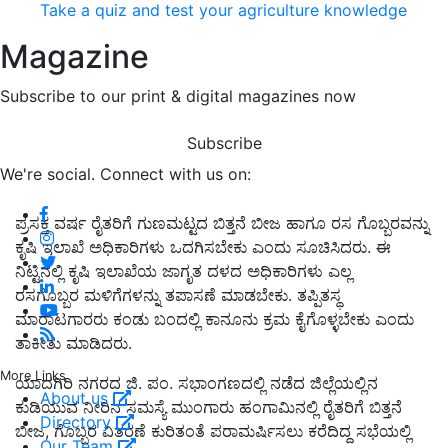
Take a quiz and test your agriculture knowledge
Magazine
Subscribe to our print & digital magazines now
Subscribe
We're social. Connect with us on:
ಪ್ರಸಕ್ತ ವರ್ಷ ರೈತರಿಗೆ ಗುಣಮಟ್ಟದ ಬಿತ್ತನೆ ಬೀಜ ಹಾಗೂ ರಸ ಗೊಬ್ಬರವನ್ನು
ಕೃಷಿ ಇಲಾಖೆ ಅಧಿಕಾರಿಗಳು ಒದಗಿಸಬೇಕು ಎಂದು ಸೂಚಿಸಿದರು. ಈ
ನಿಟ್ಟಿನಲ್ಲಿ ಕೃಷಿ ಇಲಾಖೆಯ ಜಾಗೃತ ದಳದ ಅಧಿಕಾರಿಗಳು ಎಲ್ಲ
ರಸಗೊಬ್ಬರ ಮಳಿಗೆಗಳನ್ನು ತಪಾಸಣೆ ಮಾಡಬೇಕು. ತಪ್ಪಿತಸ್ಥ
ಮಾರಾಟಗಾರರು ಕಂಡು ಬಂದಲ್ಲಿ ಕಾನೂನು ಕ್ರಮ ಕೈಗೊಳ್ಳಬೇಕು ಎಂದು
ತಾಕೀತು ಮಾಡಿದರು.
More Links
ಯಾದಗಿರಿ ನಗರದ ಜಿ. ಪಂ. ಸಭಾಂಗಣದಲ್ಲಿ ನಡೆದ ಜಿಲ್ಲೆಯಲ್ಲಿನ
About us
ಕುಡಿಯುವ ನೀರಿನ ಸಮಸ್ಯೆ ಮುಂಗಾರು ಹಂಗಾಮಿನಲ್ಲಿ ರೈತರಿಗೆ ಬಿತ್ತನೆ
Directory
ಬೀಜ, ಗೊಬ್ಬರ ವಿತರಣೆ ಕುರಿತಂತೆ ಪರಾಮರ್ಷಿಸಲು ಕರೆದಿದ್ದ ಸಭೆಯಲ್ಲಿ
Our Team