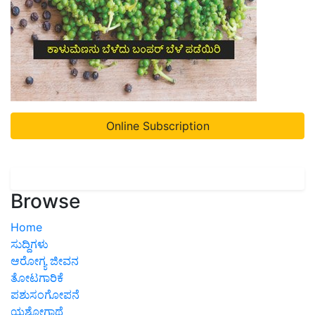
Online Subscription
Browse
Home
ಸುದ್ದಿಗಳು
ಆರೋಗ್ಯ ಜೀವನ
ತೋಟಗಾರಿಕೆ
ಪಶುಸಂಗೋಪನೆ
ಯಶೋಗಾಥೆ