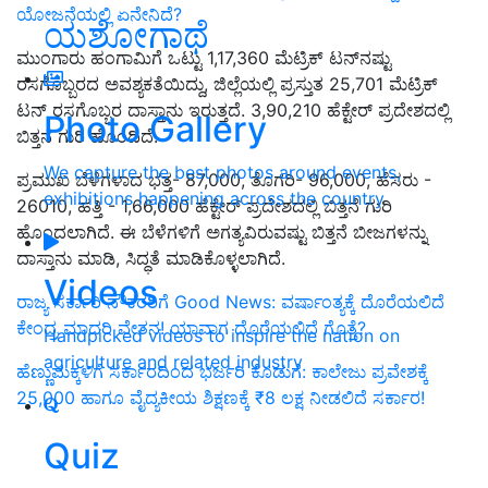
ಯೋಜನೆಯಲ್ಲಿ ಏನೇನಿದೆ?
ಯಶೋಗಾಥೆ
ಮುಂಗಾರು ಹಂಗಾಮಿಗೆ ಒಟ್ಟು 1,17,360 ಮೆಟ್ರಿಕ್‌ ಟನ್‌ನಷ್ಟು
ರಸಗೊಬ್ಬರದ ಅವಶ್ಯಕತೆಯಿದ್ದು, ಜಿಲ್ಲೆಯಲ್ಲಿ ಪ್ರಸ್ತುತ 25,701 ಮೆಟ್ರಿಕ್‌
ಟನ್‌ ರಸಗೊಬ್ಬರ ದಾಸ್ತಾನು ಇರುತ್ತದೆ. 3,90,210 ಹೆಕ್ಟೇರ್‌ ಪ್ರದೇಶದಲ್ಲಿ
Photo Gallery
ಬಿತ್ತನೆ ಗುರಿ ಹೊಂದಿದೆ.
We capture the best photos around events,
ಪ್ರಮುಖ ಬೆಳೆಗಳಾದ ಭತ್ತ- 87,000, ತೊಗರಿ- 96,000, ಹೆಸರು -
exhibitions happening across the country
26010, ಹತ್ತಿ - 1,66,000 ಹೆಕ್ಟೇರ್‌ ಪ್ರದೇಶದಲ್ಲಿ ಬಿತ್ತನೆ ಗುರಿ
ಹೊಂದಲಾಗಿದೆ. ಈ ಬೆಳೆಗಳಿಗೆ ಅಗತ್ಯವಿರುವಷ್ಟು ಬಿತ್ತನೆ ಬೀಜಗಳನ್ನು
ದಾಸ್ತಾನು ಮಾಡಿ, ಸಿದ್ಧತೆ ಮಾಡಿಕೊಳ್ಳಲಾಗಿದೆ.
Videos
ರಾಜ್ಯ ಸರ್ಕಾರಿ ನೌಕರರಿಗೆ Good News: ವರ್ಷಾಂತ್ಯಕ್ಕೆ ದೊರೆಯಲಿದೆ
ಕೇಂದ್ರ ಮಾದರಿ ವೇತನ! ಯಾವಾಗ ದೊರೆಯಲಿದೆ ಗೊತ್ತೆ?
Handpicked videos to inspire the nation on
agriculture and related industry
ಹೆಣ್ಣುಮಕ್ಕಳಿಗೆ ಸರ್ಕಾರದಿಂದ ಭರ್ಜರಿ ಕೊಡುಗೆ: ಕಾಲೇಜು ಪ್ರವೇಶಕ್ಕೆ
25,000 ಹಾಗೂ ವೈದ್ಯಕೀಯ ಶಿಕ್ಷಣಕ್ಕೆ ₹8 ಲಕ್ಷ ನೀಡಲಿದೆ ಸರ್ಕಾರ!
Quiz