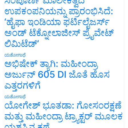
ಸಂಪೂರ್ಣ ಮಾಲೀಕತ್ವದ
ಉಪಕಂಪನಿಯನ್ನು ಪ್ರಾರಂಭಿಸಿದೆ:
‘ಹೈಫಾ ಇಂಡಿಯಾ ಫರ್ಟಿಲೈಜರ್ಸ್
ಅಂಡ್ ಟೆಕ್ನೋಲಾಜೀಸ್ ಪ್ರೈವೇಟ್
ಲಿಮಿಟೆಡ್’
ಯಶೋಗಾಥೆ
ಅಭಿಷೇಕ್ ತ್ಯಾಗಿ: ಮಹೀಂದ್ರಾ
ಅರ್ಜುನ್ 605 DI ಜೊತೆ ಹೊಸ
ಎತ್ತರಗಳಿಗೆ
ಯಶೋಗಾಥೆ
ಯೋಗೇಶ್ ಭೂತಡಾ: ಗೋಸಂರಕ್ಷಣೆ
ಮತ್ತು ಮಹೀಂದ್ರಾ ಟ್ರ್ಯಾಕ್ಟರ್ ಮೂಲಕ
ಯಶಸ್ಸಿನ ಕಥೆ