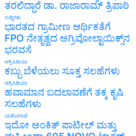
ತರಲಿದ್ದಾರೆ ಡಾ. ರಾಜಾರಾಮ್ ತ್ರಿಪಾಠಿ
ಸುದ್ದಿಗಳು
ಭಾರತದ ಗ್ರಾಮೀಣ ಆರ್ಥಿಕತೆಗೆ
FPO ನೇತೃತ್ವದ ಅಗ್ರಿವೋಲ್ಟಾಯಿಕ್ಸ್‌ನ
ಭರವಸೆ
ಅಗ್ರಿಪಿಡಿಯಾ
ಕಬ್ಬು ಬೆಳೆಯಲು ಸೂಕ್ತ ಸಲಹೆಗಳು
ಅಗ್ರಿಪಿಡಿಯಾ
ಹವಾಮಾನ ಬದಲಾವಣೆಗೆ ತಕ್ಕ ಕೃಷಿ
ಸಲಹೆಗಳು
ಯಶೋಗಾಥೆ
ಇದೋ ಅಂಕಿತ್ ಪಾಟೀಲ್ ಮತ್ತು