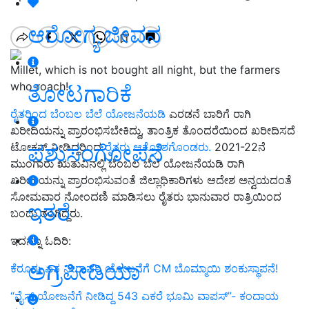
ಆರೋಗ್ಯ ಜೀವನ
Millet, which is not bought all night, but the farmers
who roach!
ತೋಟಗಾರಿಕೆ
ರೈತರಿಂದ ಬೆಂಬಲ ಬೆಲೆ ಯೋಜನೆಯಡಿ
ಎರಡನೆ ಬಾರಿಗೆ ರಾಗಿ
ಖರೀದಿಯನ್ನು ಪ್ರಾರಂಭಿಸಬೇಕಿದ್ದು, ತಾಂತ್ರಿಕ ತೊಂದರೆಯಿಂದ ಖರೀದಿಸದೆ
ಪಶುಸಂಗೋಪನೆ
ಟೋಕನ್ ನೀಡಿದ್ದರಿಂದ
ರೈತರು ಆಕ್ರೋಶಗೊಂಡರು.
2021-22ನೆ
ಮುಂಗಾರು ಋತುವಿನಲ್ಲಿ ಬೆಂಬಲ ಬೆಲೆ ಯೋಜನೆಯಡಿ ರಾಗಿ
ಖರೀದಿಯನ್ನು ಪ್ರಾರಂಭಿಸುವಂತೆ ಜಿಲ್ಲಾಧಿಕಾರಿಗಳು ಆದೇಶ ಅನ್ವಯದಂತೆ
ಸೋಮವಾರ ನೋಂದಣಿ ಮಾಡಿಸಲು ರೈತರು ಭಾನುವಾರ ರಾತ್ರಿಯಿಂದ
ಇತರೆ
ಬಂದು ತಂಗಿದ್ದರು.
ಇದನ್ನೂ ಓದಿರಿ:
ಅಗ್ರಿಪೀಡಿಯಾ
ಕೆರೂರು ಏತ ನೀರಾವರಿ ಯೋಜನೆಗೆ CM ಬೊಮ್ಮಾಯಿ ಶಂಕುಸ್ಥಾಪನೆ!
“ನೈಸ್ ಯೋಜನೆಗೆ ನೀಡಿದ್ದ 543 ಎಕರೆ ಭೂಮಿ ವಾಪಸ್”- ಕಂದಾಯ