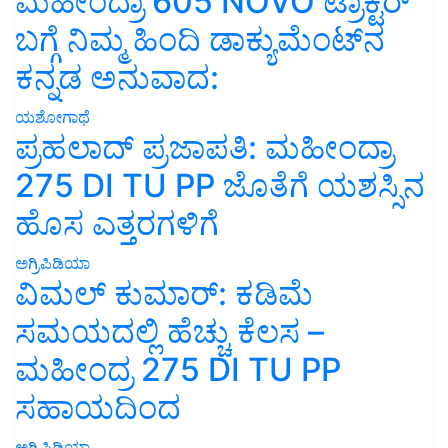
ಮಹೀಂದ್ರಾ 605 NOVO ಟ್ರಾಕ್ಟರ್
ಬಗ್ಗೆ ನಿಮ್ಮ ಹಿಂದಿ ಡಾಕ್ಯುಮೆಂಟ್‌ನ
ಕನ್ನಡ ಅನುವಾದ:
ಯಶೋಗಾಥೆ
ಪ್ರಹಲಾದ್ ಪ್ರಜಾಪತಿ: ಮಹೀಂದ್ರಾ
275 DI TU PP ಜೊತೆಗೆ ಯಶಸ್ಸಿನ
ಹೊಸ ಎತ್ತರಗಳಿಗೆ
ಅಗ್ರಿಪಿಡಿಯಾ
ವಿಮಲ್ ಕುಮಾರ್: ಕಡಿಮೆ
ಸಮಯದಲ್ಲಿ ಹೆಚ್ಚು ಕೆಲಸ –
ಮಹೀಂದ್ರ 275 DI TU PP
ಸಹಾಯದಿಂದ
ಅಗ್ರಿಪಿಡಿಯಾ