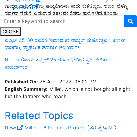
ಮದ್ಯದ ಬಾಟಲಿಗಳನ್ನು ಇಟ್ಟುಕೊಂಡು ಕಾದು ಕುಳಿತಿದ್ದರು. ಆದರೆ, ಬೆಳಿಗ್ಗೆ
Contact
ಸರ್ವರ್ ಸಮಸ್ಯೆ ಎದುರಾದ ತಕ್ಷಣವೇ ರೈತರು ತಾಳ್ಮೆ ಕಳೆದುಕೊಂಡು
ಪ್ರತಿಭಟನೆಗೆ ಮುಂದಾಗಿದ್ದು, ಅಧಿಕಾರಿಗಳ ವಿರುದ್ಧ ಧಿಕ್ಕಾರ ಕೂಗಿದ ಘಟನೆ
ನಡೆದಿದೆ.
CLOSE
ಏಪ್ರಿಲ್ 25-30 ರವರೆಗೆ 'ಆಜಾದಿ ಕಾ ಅಮೃತ್ ಮಹೋತ್ಸವ'; 'ಕಿಸಾನ್
ಭಾಗಿದರಿ, ಪ್ರಾಥಮಿಕ ಹಮಾರಿ' ಅಭಿಯಾನ!
NITI ಆಯೋಗ್: ಏಪ್ರಿಲ್ 25 ರಂದು 'ನವೀನ ಕೃಷಿ' ಕುರಿತು
ಕಾರ್ಯಾಗಾರ!
Published On:
26 April 2022, 06:02 PM
English Summary:
Millet, which is not bought all night,
but the farmers who roach!
Related Topics
News
Millet
ರಾಗಿ
Farmers Protest
ರೈತರ ಪ್ರತಿಭಟನೆ