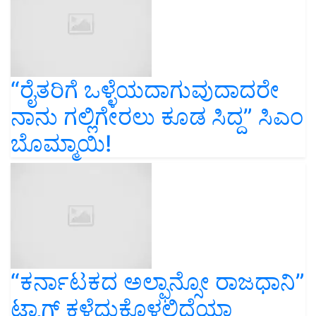
“ರೈತರಿಗೆ ಒಳ್ಳೆಯದಾಗುವುದಾದರೇ
ನಾನು ಗಲ್ಲಿಗೇರಲು ಕೂಡ ಸಿದ್ದ” ಸಿಎಂ
ಬೊಮ್ಮಾಯಿ!
“ಕರ್ನಾಟಕದ ಅಲ್ಫಾನ್ಸೋ ರಾಜಧಾನಿ”
ಟ್ಯಾಗ್ ಕಳೆದುಕೊಳ್ಳಲಿದೆಯಾ