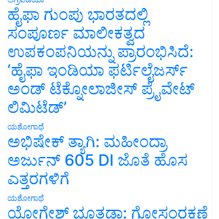
ಹೈಫಾ ಗುಂಪು ಭಾರತದಲ್ಲಿ
ಸಂಪೂರ್ಣ ಮಾಲೀಕತ್ವದ
ಉಪಕಂಪನಿಯನ್ನು ಪ್ರಾರಂಭಿಸಿದೆ:
‘ಹೈಫಾ ಇಂಡಿಯಾ ಫರ್ಟಿಲೈಜರ್ಸ್
ಅಂಡ್ ಟೆಕ್ನೋಲಾಜೀಸ್ ಪ್ರೈವೇಟ್
ಲಿಮಿಟೆಡ್’
ಯಶೋಗಾಥೆ
ಅಭಿಷೇಕ್ ತ್ಯಾಗಿ: ಮಹೀಂದ್ರಾ
ಅರ್ಜುನ್ 605 DI ಜೊತೆ ಹೊಸ
ಎತ್ತರಗಳಿಗೆ
ಯಶೋಗಾಥೆ
ಯೋಗೇಶ್ ಭೂತಡಾ: ಗೋಸಂರಕ್ಷಣೆ