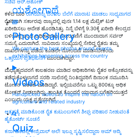
ಸಚಿವ ಆರ್.ಅಶೋಕ್
ಯಶೋಗಾಥೆ
ಕಳೆದ ಬಾರಿ
ರಾಗಿಯನ್ನು ಬೆಂಬಲ ಬೆಲೆಗೆ ಮಾರಾಟ ಮಾಡಲು ಸಾಧ್ಯವಾಗದ
ರೈತರಿಗಾಗಿ ಸರ್ಕಾರವು ರಾಜ್ಯದಲ್ಲಿ ಪುನಃ 1.14 ಲಕ್ಷ ಮೆಟ್ರಿಕ್ ಟನ್
ಖರೀದಿಸಲು ಆದೇಶ ಹೊರಡಿಸಿತ್ತು. ನಿನ್ನೆ ಬೆಳಿಗ್ಗೆ 9.30ಕ್ಕೆ ಖರೀದಿ ಕೇಂದ್ರದ
Photo Gallery
ಬಳಿಯಲ್ಲಿ ಬಂದ ಅಧಿಕಾರಿಗಳು ನೋಂದಣಿಗೆ ಮುಂದಾದಾಗ ಸರ್ವರ್
ಸಮಸ್ಯೆ ಎದುರಾಗಿದೆ. ಸಾವಿರಾರು ಸಂಖ್ಯೆಯಲ್ಲಿ ಸೇರಿದ್ದ ರೈತರು ತಮ್ಮ
We capture the best photos around events,
ದಾಖಲೆಗಳನ್ನು ಪಡೆದು ಕೂಡಲೇ ನೋಂದಣಿ ಮಾಡಿಸಬೇಕೆಂದು
exhibitions happening across the country
ಒತ್ತಾಯಿಸಿ ಪ್ರತಿಭಟನೆಗೆ
ಮುಂದಾಗಿದ್ದಾರೆ.
ಮಧ್ಯಾಹ್ನದವರಗೆ ಕಾಲಹರಣ ಮಾಡಿದ ಅಧಿಕಾರಿಗಳು ರೈತರ ಆಕ್ರೋಶವನ್ನು
ತಡೆದುಕೊಳ್ಳಲಾಗದೆ ಸರದಿ ಸಾಲಿನಲ್ಲಿ ನಿಂತಿದ್ದವರಿಗೆ ದಿನಾಂಕ ನಮೂದಿಸಿ
Videos
ಟೋಕನ್ ವಿತರಣೆ ಮಾಡಿದ್ದಾರೆ. ಇಲ್ಲಿಯವರೆಗೂ ಒಟ್ಟು 800ಕ್ಕೂ ಅಧಿಕ
ಟೋಕನ್ ನೀಡಲಾಗಿದ್ದು, ತಾಂತ್ರಿಕ ತೊಂದರೆ ಯಾವಾಗ ಬಗೆಹರಿಯುತ್ತದೆ
Handpicked videos to inspire the nation on
ಎಂಬುದು ಯಕ್ಷ ಪ್ರಶ್ನೆಯಾಗಿದೆ.
agriculture and related industry
ಆತ್ಮಹತ್ಯೆ ಮಾಡಿಕೊಂಡ ರೈತ ಕುಟುಂಬಗಳಿಗೆ ಶೀಘ್ರ ಪರಿಹಾರ ನೀಡುವಂತೆ
ಹೈಕೋರ್ಟ್‌ ಸೂಚನೆ
Quiz
ಕರ್ನಾಟಕದಲ್ಲಿ ಕೇಜ್ರಿವಾಲ್ ಅಲೆ! ಇಲ್ಲೂ ಸೃಷ್ಟಿಸಲಿದ್ದಾರಾ ಆಮ್ ಆದ್ಮಿ