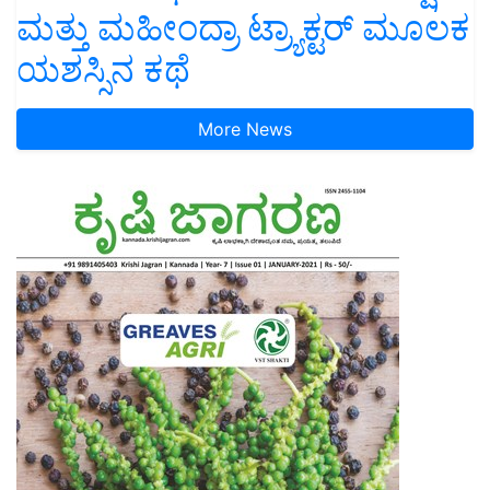
ಮತ್ತು ಮಹೀಂದ್ರಾ ಟ್ರ್ಯಾಕ್ಟರ್ ಮೂಲಕ
ಯಶಸ್ಸಿನ ಕಥೆ
More News