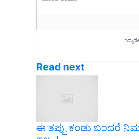
Read next
ಈ ತಪ್ಪು ಕಂಡು ಬಂದರೆ ನಿಮಗ
ಇಲ್ಲ..!