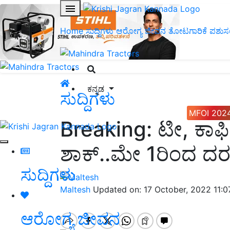
Home
ಸುದ್ದಿಗಳು
ಆರೋಗ್ಯ ಜೀವನ
ತೋಟಗಾರಿಕೆ
ಪಶುಸ
ಕನ್ನಡ
ಸುದ್ದಿಗಳು
MFOI 202
Breaking: ಟೀ, ಕಾಫಿ 
ಶಾಕ್..ಮೇ 1ರಿಂದ ದರದಲ್
ಸುದ್ದಿಗಳು
Maltesh
Updated on: 17 October, 2022 11:
ಆರೋಗ್ಯ ಜೀವನ