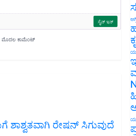
ಸ
ಅಗ
ಹ
ಕ
ಯ
ಇ
ಮ
N
ಹ
ಅ
ೆ ಶಾಶ್ವತವಾಗಿ ರೇಷನ್ ಸಿಗುವುದೆ
ಯ
ಪ