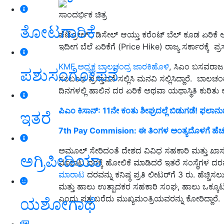
ಸಾಂದರ್ಭಿಕ ಚಿತ್ರ
ತೋಟಗಾರಿಕೆ
ಪೆಟ್ರೋಲ್ , ಡಿಸೇಲ್ ಆಯ್ತು ಕರೆಂಟ್ ಬೆಲ್ ಕೂಡ ಏರಿಕೆ
ಇದೀಗ ಬೆಲೆ ಏರಿಕೆಗೆ (Price Hike) ರಾಜ್ಯ ಸರ್ಕಾರಕ್ಕೆ ಪ್ರಸ್ತ
KMF ಅಧ್ಯಕ್ಷ ಬಾಲಚಂದ್ರ ಜಾರಕಿಹೊಳಿ
, ಸಿಎಂ ಬಸವರಾಜ 
ಪಶುಸಂಗೋಪನೆ
ಸಂಬಂಧ ಪ್ರಸ್ತಾವನೆ ಸಲ್ಲಿಸಿ ಮನವಿ ಸಲ್ಲಿಸಿದ್ದಾರೆ. ಬಾಲ
ದಿನಗಳಲ್ಲಿ ಹಾಲಿನ ದರ ಏರಿಕೆ ಅಥವಾ ಯಥಾಸ್ಥಿತಿ ಕುರಿತು ಅ
ಪಿಎಂ ಕಿಸಾನ್: 11ನೇ ಕಂತು ಶೀಘ್ರದಲ್ಲೆ ಬಿಡುಗಡೆ! ಫಲಾನು
ಇತರೆ
7th Pay Commision: ಈ ತಿಂಗಳ ಅಂತ್ಯದೊಳಗೆ ಹೆಚ್ಚುತ
ಅಮೂಲ್‌ ಸೇರಿದಂತೆ ದೇಶದ ವಿವಿಧ ಸಹಕಾರಿ ಮತ್ತು ಖಾಸಗಿ 
ಅಗ್ರಿಪೀಡಿಯಾ
ಮಾರಾಟ ದರಕ್ಕೆ ಹೋಲಿಕೆ ಮಾಡಿದರೆ ಇತರೆ ಸಂಸ್ಥೆಗಳ ದರವು 
ಮಾರಾಟ
ದರವನ್ನು ಕನಿಷ್ಠ ಪ್ರತಿ ಲೀಟರ್‌ಗೆ 3 ರು. ಹೆಚ್ಚಿ
ಮತ್ತು ಹಾಲು ಉತ್ಪಾದಕರ ಸಹಕಾರಿ ಸಂಘ, ಹಾಲು ಒಕ್ಕೂ
ಎಂದು ಪತ್ರ ಬರೆದು ಮುಖ್ಯಮಂತ್ರಿಯವರನ್ನು ಕೋರಿದ್ದಾರೆ.
ಯಶೋಗಾಥೆ