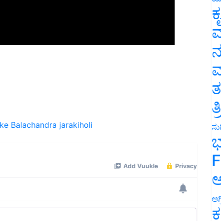
ಕ
ವ
ನ
ಮ
ತ
ತ
ike
Balachandra jarakiholi
ಸುದ
ಭ
F
ಅ
ಅಗ
ಕ