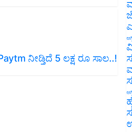
ಮ
ಜ
ಎ
ಅಗ
ವ
: Paytm ನೀಡ್ತಿದೆ 5 ಲಕ್ಷ ರೂ ಸಾಲ..!
ಸ
ಮ
ಅಗ
ಹ
ಸ
ಉ