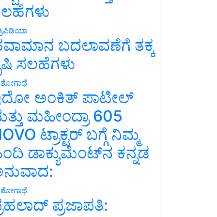
ಲಹೆಗಳು
್ರಿಪಿಡಿಯಾ
ವಾಮಾನ ಬದಲಾವಣೆಗೆ ತಕ್ಕ
ೃಷಿ ಸಲಹೆಗಳು
ಶೋಗಾಥೆ
ದೋ ಅಂಕಿತ್ ಪಾಟೀಲ್
ತ್ತು ಮಹೀಂದ್ರಾ 605
OVO ಟ್ರಾಕ್ಟರ್ ಬಗ್ಗೆ ನಿಮ್ಮ
ಿಂದಿ ಡಾಕ್ಯುಮೆಂಟ್‌ನ ಕನ್ನಡ
ನುವಾದ:
ಶೋಗಾಥೆ
್ರಹಲಾದ್ ಪ್ರಜಾಪತಿ: