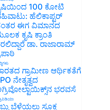
ೃಷಿಯಿಂದ 100 ಕೋಟಿ
ಹಿವಾಟು: ಹೆಲಿಕಾಪ್ಟರ್
ಂತರ ಈಗ ವಿಮಾನದ
ೂಲಕ ಕೃಷಿ ಕ್ರಾಂತಿ
ರಲಿದ್ದಾರೆ ಡಾ. ರಾಜಾರಾಮ್
್ರಿಪಾಠಿ
್ದಿಗಳು
ಾರತದ ಗ್ರಾಮೀಣ ಆರ್ಥಿಕತೆಗೆ
PO ನೇತೃತ್ವದ
ಗ್ರಿವೋಲ್ಟಾಯಿಕ್ಸ್‌ನ ಭರವಸೆ
್ರಿಪಿಡಿಯಾ
ಬ್ಬು ಬೆಳೆಯಲು ಸೂಕ್ತ