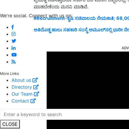
ಮಾಡಬೇಕೆಂದು ಮನವಿ ಮಾಡಿವೆ.
We're social. Connect with us on:
#Recruitment-ಕೃಷಿ ಸಚಿವಾಲಯ ನೇಮಕಾತಿ; 68,
ಅತಿದೊಡ್ಡ ಹಾಲು ಸಹಕಾರಿ ಸಂಸ್ಥೆ ಅಮೂಲ್‌ನಲ್ಲಿ ಭಾರೀ
ADV
More Links
About us
Directory
Our Team
Contact
CLOSE