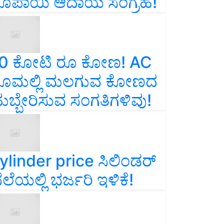
ೂಪಾಯಿ ಆದಾಯ ಸಂಗ್ರಹ!
0 ಕೋಟಿ ರೂ ಕೋಣ! AC
ೂಮಲ್ಲಿ ಮಲಗುವ ಕೋಣದ
ುಬ್ಬೇರಿಸುವ ಸಂಗತಿಗಳಿವು!
ylinder price ಸಿಲಿಂಡರ್‌
ೆಲೆಯಲ್ಲಿ ಭರ್ಜರಿ ಇಳಿಕೆ!