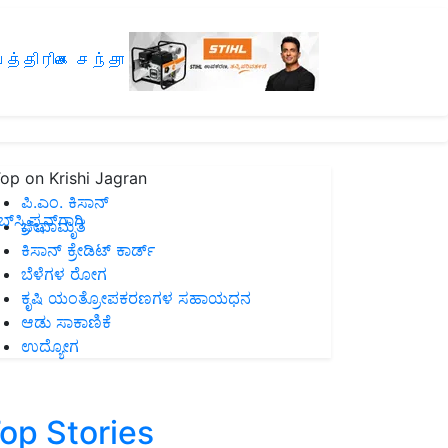
த்திரிகை சந்தா
op on Krishi Jagran
ಪಿ.ಎಂ. ಕಿಸಾನ್
ಸ್ಕ್ರಿಪ್ಷನ್‌ಗಾಗಿ
ಜೀವಾಮೃತ
ಕಿಸಾನ್ ಕ್ರೇಡಿಟ್ ಕಾರ್ಡ್
ಬೆಳೆಗಳ ರೋಗ
ಕೃಷಿ ಯಂತ್ರೋಪಕರಣಗಳ ಸಹಾಯಧನ
ಆಡು ಸಾಕಾಣಿಕೆ
ಉದ್ಯೋಗ
op Stories