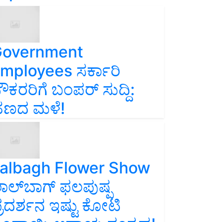
overnment
mployees ಸರ್ಕಾರಿ
ೌಕರರಿಗೆ ಬಂಪರ್‌ ಸುದ್ದಿ:
ಣದ ಮಳೆ!
albagh Flower Show
ಾಲ್‌ಬಾಗ್ ಫಲಪುಷ್ಪ
್ರದರ್ಶನ ಇಷ್ಟು ಕೋಟಿ