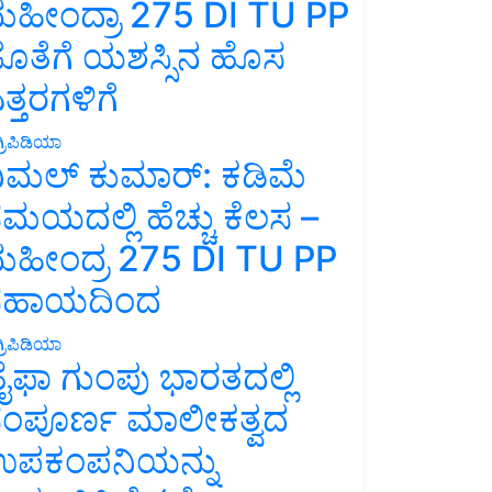
ಹೀಂದ್ರಾ 275 DI TU PP
ೊತೆಗೆ ಯಶಸ್ಸಿನ ಹೊಸ
ತ್ತರಗಳಿಗೆ
್ರಿಪಿಡಿಯಾ
ಿಮಲ್ ಕುಮಾರ್: ಕಡಿಮೆ
ಮಯದಲ್ಲಿ ಹೆಚ್ಚು ಕೆಲಸ –
ಹೀಂದ್ರ 275 DI TU PP
ಸಹಾಯದಿಂದ
್ರಿಪಿಡಿಯಾ
ೈಫಾ ಗುಂಪು ಭಾರತದಲ್ಲಿ
ಂಪೂರ್ಣ ಮಾಲೀಕತ್ವದ
ಪಕಂಪನಿಯನ್ನು