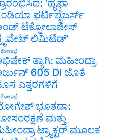
್ರಾರಂಭಿಸಿದೆ: ‘ಹೈಫಾ
ಂಡಿಯಾ ಫರ್ಟಿಲೈಜರ್ಸ್
ಂಡ್ ಟೆಕ್ನೋಲಾಜೀಸ್
್ರೈವೇಟ್ ಲಿಮಿಟೆಡ್’
ಶೋಗಾಥೆ
ಭಿಷೇಕ್ ತ್ಯಾಗಿ: ಮಹೀಂದ್ರಾ
ರ್ಜುನ್ 605 DI ಜೊತೆ
ೊಸ ಎತ್ತರಗಳಿಗೆ
ಶೋಗಾಥೆ
ೋಗೇಶ್ ಭೂತಡಾ:
ೋಸಂರಕ್ಷಣೆ ಮತ್ತು
ಹೀಂದ್ರಾ ಟ್ರ್ಯಾಕ್ಟರ್ ಮೂಲಕ