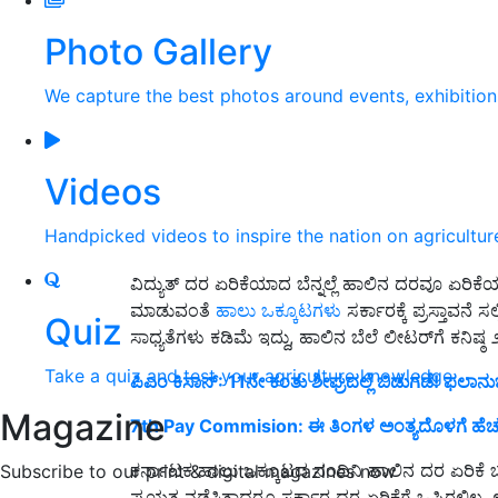
Photo Gallery
We capture the best photos around events, exhibitio
Videos
Handpicked videos to inspire the nation on agricultur
ವಿದ್ಯುತ್ ದರ ಏರಿಕೆಯಾದ ಬೆನ್ನಲ್ಲೆ ಹಾಲಿನ ದರವೂ ಏರಿಕೆಯ
ಮಾಡುವಂತೆ
ಹಾಲು ಒಕ್ಕೂಟಗಳು
ಸರ್ಕಾರಕ್ಕೆ ಪ್ರಸ್ತಾವನೆ
Quiz
ಸಾಧ್ಯತೆಗಳು ಕಡಿಮೆ ಇದ್ದು, ಹಾಲಿನ ಬೆಲೆ ಲೀಟರ್‌ಗೆ ಕನಿಷ
Take a quiz and test your agriculture knowledge
ಪಿಎಂ ಕಿಸಾನ್: 11ನೇ ಕಂತು ಶೀಘ್ರದಲ್ಲೆ ಬಿಡುಗಡೆ! ಫಲಾನು
Magazine
7th Pay Commision: ಈ ತಿಂಗಳ ಅಂತ್ಯದೊಳಗೆ ಹೆಚ್ಚುತ
ಕರ್ನಾಟಕ ಹಾಲು ಒಕ್ಕೂಟದ ನಂದಿನಿ ಹಾಲಿನ ದರ ಏರಿಕೆ ಬ
Subscribe to our print & digital magazines now
ಪ್ರಯತ್ನ ನಡೆಸಿತ್ತಾದರೂ ಸರ್ಕಾರ ದರ ಏರಿಕೆಗೆ ಒಪ್ಪಿರಲಿಲ್ಲ.