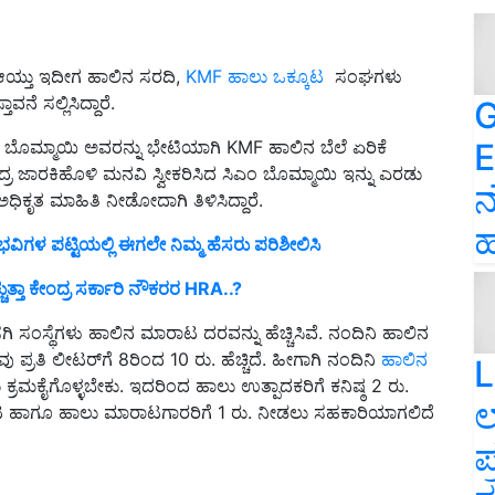
 ಆಯ್ತು ಇದೀಗ ಹಾಲಿನ ಸರದಿ,
KMF ಹಾಲು ಒಕ್ಕೂಟ
ಸಂಘಗಳು
ಾವನೆ ಸಲ್ಲಿಸಿದ್ದಾರೆ.
G
E
ಬೊಮ್ಮಾಯಿ ಅವರನ್ನು ಭೇಟಿಯಾಗಿ KMF ಹಾಲಿನ ಬೆಲೆ ಏರಿಕೆ
ಚಂದ್ರ ಜಾರಕಿಹೊಳಿ ಮನವಿ ಸ್ವೀಕರಿಸಿದ ಸಿಎಂ ಬೊಮ್ಮಾಯಿ ಇನ್ನು ಎರಡು
ನ
ಧಿಕೃತ ಮಾಹಿತಿ ನೀಡೋದಾಗಿ ತಿಳಿಸಿದ್ದಾರೆ.
ಹ
ಭವಿಗಳ ಪಟ್ಟಿಯಲ್ಲಿ ಈಗಲೇ ನಿಮ್ಮ ಹೆಸರು ಪರಿಶೀಲಿಸಿ
್ತಾ ಕೇಂದ್ರ ಸರ್ಕಾರಿ ನೌಕರರ HRA..?
ಸಂಸ್ಥೆಗಳು ಹಾಲಿನ ಮಾರಾಟ ದರವನ್ನು ಹೆಚ್ಚಿಸಿವೆ. ನಂದಿನಿ ಹಾಲಿನ
ಪ್ರತಿ ಲೀಟರ್‌ಗೆ 8ರಿಂದ 10 ರು. ಹೆಚ್ಚಿದೆ. ಹೀಗಾಗಿ ನಂದಿನಿ
ಹಾಲಿನ
L
ಸಲು ಕ್ರಮಕೈಗೊಳ್ಳಬೇಕು. ಇದರಿಂದ ಹಾಲು ಉತ್ಪಾದಕರಿಗೆ ಕನಿಷ್ಠ 2 ರು.
ಲ
ಟ ಹಾಗೂ ಹಾಲು ಮಾರಾಟಗಾರರಿಗೆ 1 ರು. ನೀಡಲು ಸಹಕಾರಿಯಾಗಲಿದೆ
ಪ