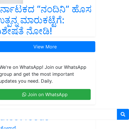
ರ್ನಾಟಕದ “ನಂದಿನಿ” ಹೊಸ
ತ್ಪನ್ನ ಮಾರುಕಟ್ಟೆಗೆ:
ಿಶೇಷತೆ ನೋಡಿ!
View More
We're on WhatsApp! Join our WhatsApp
group and get the most important
updates you need. Daily.
Join on WhatsApp
atest feeds
ಶೋಗಾಥೆ