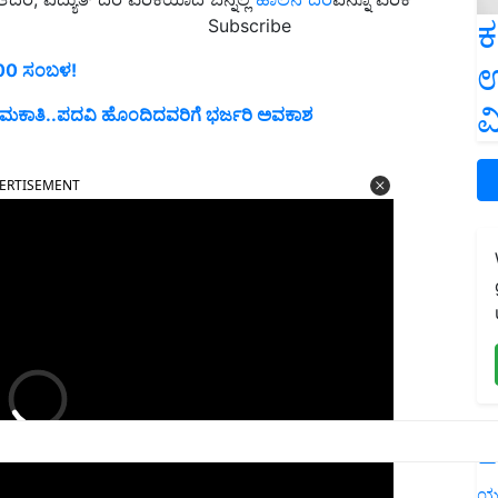
ಕ
Subscribe
ಉ
000 ಸಂಬಳ!
ವ
 ನೇಮಕಾತಿ..ಪದವಿ ಹೊಂದಿದವರಿಗೆ ಭರ್ಜರಿ ಅವಕಾಶ
ERTISEMENT
L
ಯ