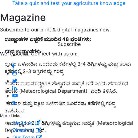
Take a quiz and test your agriculture knowledge
Magazine
Subscribe to our print & digital magazines now
ಉಷ್ಣಾಂಶಗಳ ಎಚ್ಚರಿಕೆ ಮುಂದಿನ 48 ಘಂಟೆಗಳು:
Subscribe
ಗರಿಷ್ಠ ಉಷ್ಣಾಂಶಗಳು :
We're social. Connect with us on:
ಉತ್ತರ ಒಳನಾಡಿನ ಒಂದೆರಡು ಕಡೆಗಳಲ್ಲಿ 3-4 ಡಿಗ್ರಿಗಳಷ್ಟು ಮತ್ತು ಕೆಲವು
ಕಡೆಗಳಲ್ಲಿ 2-3 ಡಿಗ್ರಿಗಳಷ್ಟು ಗರಿಷ್ಠ
ತಾಪಮಾನ ಸಾಮಾನ್ಯಕ್ಕಿಂತ ಹೆಚ್ಚಾಗುವ ಸಾಧ್ಯತೆ ಇದೆ ಎಂದು ಹವಾಮಾನ
ಇಲಾಖೆ (Meteorological Department) ವರದಿ ತಿಳಿಸಿದೆ.
ಕರಾವಳಿ ಮತ್ತು ದಕ್ಷಿಣ ಒಳನಾಡಿನ ಒಂದೆರಡು ಕಡೆಗಳಲ್ಲಿ ಗರಿಷ್ಠ
ತಾಪಮಾನ
More Links
About us
ಸಾಮಾನ್ಯಕ್ಕಿಂತ 2-3 ಡಿಗ್ರಿಗಳಷ್ಟು ಹೆಚ್ಚಾಗುವ ಸಾಧ್ಯತೆ (Meteorological
Directory
Department) ಇದೆ.
Our Team