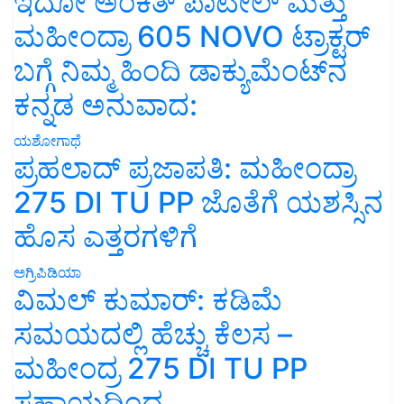
ಇದೋ ಅಂಕಿತ್ ಪಾಟೀಲ್ ಮತ್ತು
ಮಹೀಂದ್ರಾ 605 NOVO ಟ್ರಾಕ್ಟರ್
ಬಗ್ಗೆ ನಿಮ್ಮ ಹಿಂದಿ ಡಾಕ್ಯುಮೆಂಟ್‌ನ
ಕನ್ನಡ ಅನುವಾದ:
ಯಶೋಗಾಥೆ
ಪ್ರಹಲಾದ್ ಪ್ರಜಾಪತಿ: ಮಹೀಂದ್ರಾ
275 DI TU PP ಜೊತೆಗೆ ಯಶಸ್ಸಿನ
ಹೊಸ ಎತ್ತರಗಳಿಗೆ
ಅಗ್ರಿಪಿಡಿಯಾ
ವಿಮಲ್ ಕುಮಾರ್: ಕಡಿಮೆ
ಸಮಯದಲ್ಲಿ ಹೆಚ್ಚು ಕೆಲಸ –
ಮಹೀಂದ್ರ 275 DI TU PP
ಸಹಾಯದಿಂದ