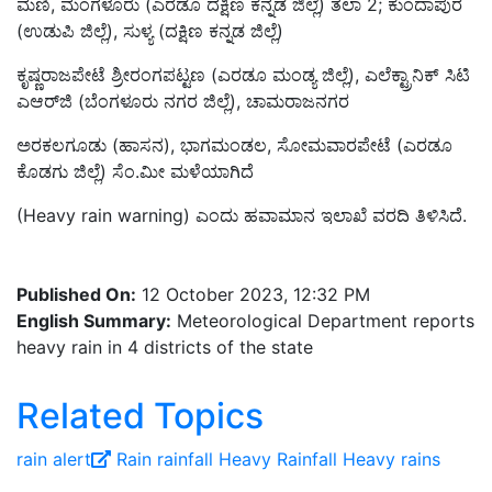
ಮಣಿ, ಮಂಗಳೂರು (ಎರಡೂ ದಕ್ಷಿಣ ಕನ್ನಡ ಜಿಲ್ಲೆ) ತಲಾ 2; ಕುಂದಾಪುರ
(ಉಡುಪಿ ಜಿಲ್ಲೆ), ಸುಳ್ಯ (ದಕ್ಷಿಣ ಕನ್ನಡ ಜಿಲ್ಲೆ)
ಕೃಷ್ಣರಾಜಪೇಟೆ ಶ್ರೀರಂಗಪಟ್ಟಣ (ಎರಡೂ ಮಂಡ್ಯ ಜಿಲ್ಲೆ), ಎಲೆಕ್ಟ್ರಾನಿಕ್ ಸಿಟಿ
ಎಆರ್‌ಜಿ (ಬೆಂಗಳೂರು ನಗರ ಜಿಲ್ಲೆ), ಚಾಮರಾಜನಗರ
ಅರಕಲಗೂಡು (ಹಾಸನ), ಭಾಗಮಂಡಲ, ಸೋಮವಾರಪೇಟೆ (ಎರಡೂ
ಕೊಡಗು ಜಿಲ್ಲೆ) ಸೆಂ.ಮೀ ಮಳೆಯಾಗಿದೆ
(Heavy rain warning) ಎಂದು ಹವಾಮಾನ ಇಲಾಖೆ ವರದಿ ತಿಳಿಸಿದೆ.
Published On:
12 October 2023, 12:32 PM
English Summary:
Meteorological Department reports
heavy rain in 4 districts of the state
Related Topics
rain alert
Rain
rainfall
Heavy Rainfall
Heavy rains