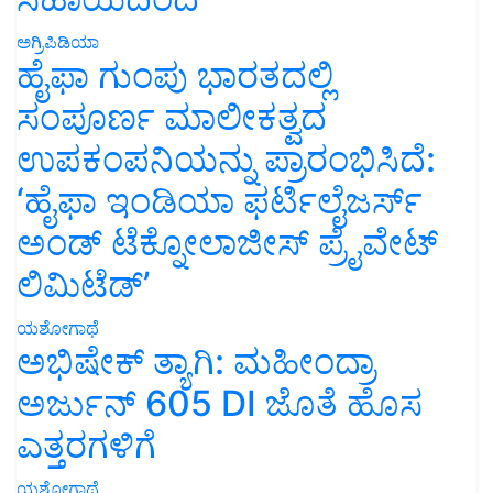
ಅಗ್ರಿಪಿಡಿಯಾ
ಹೈಫಾ ಗುಂಪು ಭಾರತದಲ್ಲಿ
ಸಂಪೂರ್ಣ ಮಾಲೀಕತ್ವದ
ಉಪಕಂಪನಿಯನ್ನು ಪ್ರಾರಂಭಿಸಿದೆ:
‘ಹೈಫಾ ಇಂಡಿಯಾ ಫರ್ಟಿಲೈಜರ್ಸ್
ಅಂಡ್ ಟೆಕ್ನೋಲಾಜೀಸ್ ಪ್ರೈವೇಟ್
ಲಿಮಿಟೆಡ್’
ಯಶೋಗಾಥೆ
ಅಭಿಷೇಕ್ ತ್ಯಾಗಿ: ಮಹೀಂದ್ರಾ
ಅರ್ಜುನ್ 605 DI ಜೊತೆ ಹೊಸ
ಎತ್ತರಗಳಿಗೆ
ಯಶೋಗಾಥೆ