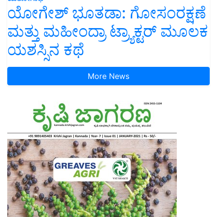
ಯೋಗೇಶ್ ಭೂತಡಾ: ಗೋಸಂರಕ್ಷಣೆ
ಮತ್ತು ಮಹೀಂದ್ರಾ ಟ್ರ್ಯಾಕ್ಟರ್ ಮೂಲಕ
ಯಶಸ್ಸಿನ ಕಥೆ
More News