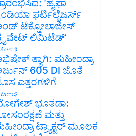
್ರಾರಂಭಿಸಿದೆ: ‘ಹೈಫಾ
ಂಡಿಯಾ ಫರ್ಟಿಲೈಜರ್ಸ್
ಂಡ್ ಟೆಕ್ನೋಲಾಜೀಸ್
್ರೈವೇಟ್ ಲಿಮಿಟೆಡ್’
ಶೋಗಾಥೆ
ಭಿಷೇಕ್ ತ್ಯಾಗಿ: ಮಹೀಂದ್ರಾ
ರ್ಜುನ್ 605 DI ಜೊತೆ
ೊಸ ಎತ್ತರಗಳಿಗೆ
ಶೋಗಾಥೆ
ೋಗೇಶ್ ಭೂತಡಾ:
ೋಸಂರಕ್ಷಣೆ ಮತ್ತು
ಹೀಂದ್ರಾ ಟ್ರ್ಯಾಕ್ಟರ್ ಮೂಲಕ