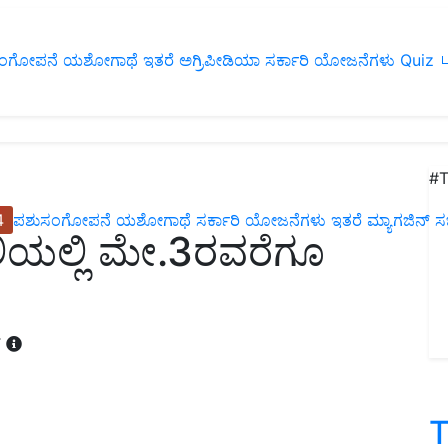
ಂಗೋಪನೆ
ಯಶೋಗಾಥೆ
ಇತರೆ
ಅಗ್ರಿಪೀಡಿಯಾ
ಸರ್ಕಾರಿ ಯೋಜನೆಗಳು
Quiz
ப
#T
4
ಪಶುಸಂಗೋಪನೆ
ಯಶೋಗಾಥೆ
ಸರ್ಕಾರಿ ಯೋಜನೆಗಳು
ಇತರೆ
ಮ್ಯಾಗಜಿನ್‌ ಸಬ್‌
ಹಲಿಯಲ್ಲಿ ಮೇ.3ರವರೆಗೂ
T
T