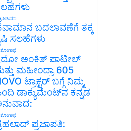
ಲಹೆಗಳು
್ರಿಪಿಡಿಯಾ
ವಾಮಾನ ಬದಲಾವಣೆಗೆ ತಕ್ಕ
ೃಷಿ ಸಲಹೆಗಳು
ಶೋಗಾಥೆ
ದೋ ಅಂಕಿತ್ ಪಾಟೀಲ್
ತ್ತು ಮಹೀಂದ್ರಾ 605
OVO ಟ್ರಾಕ್ಟರ್ ಬಗ್ಗೆ ನಿಮ್ಮ
ಿಂದಿ ಡಾಕ್ಯುಮೆಂಟ್‌ನ ಕನ್ನಡ
ನುವಾದ:
ಶೋಗಾಥೆ
್ರಹಲಾದ್ ಪ್ರಜಾಪತಿ: