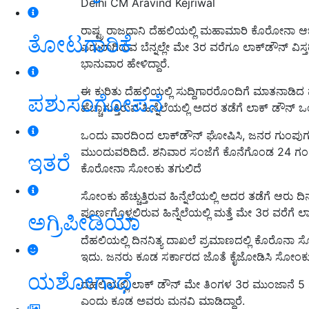
Delhi CM Aravind Kejriwal
ರಾಷ್ಟ್ರ ರಾಜಧಾನಿ ದೆಹಲಿಯಲ್ಲಿ ಮಹಾಮಾರಿ ಕೊರೋನಾ ಆಬ್ಬರ
ತೋಟಗಾರಿಕೆ
ಎದುರಾಗಿರುವ ಬೆನ್ನಲ್ಲೇ ಮೇ 3ರ ವರೆಗೂ ಲಾಕ್‌ಡೌನ್‌ ವಿಸ
ಭಾನುವಾರ ಹೇಳಿದ್ದಾರೆ.
ಈ ಕುರಿತು ದೆಹಲಿಯಲ್ಲಿ ಸುದ್ದಿಗಾರರೊಂದಿಗೆ ಮಾತನಾಡಿದ ಮ
ಪಶುಸಂಗೋಪನೆ
ಹೆಚ್ಚಾಗುತ್ತಿರುವ ಹಿನ್ನೆಲೆಯಲ್ಲಿ ಅದರ ತಡೆಗೆ ಲಾಕ್ ಡೌನ್
ಒಂದು ವಾರದಿಂದ ಲಾಕ್‌ಡೌನ್‌ ಘೋಷಿಸಿ, ಜನರ ಗುಂಪುಗೂ
ಮುಂದುವರಿದಿದೆ. ಶನಿವಾರ ಸಂಜೆಗೆ ಕೊನೆಗೊಂಡ 24 ಗಂಟ
ಇತರೆ
ಕೊರೋನಾ ಸೋಂಕು ತಗುಲಿದೆ
ಸೋಂಕು ಹೆಚ್ಚುತ್ತಿರುವ ಹಿನ್ನೆಲೆಯಲ್ಲಿ ಅದರ ತಡೆಗೆ ಆರು 
ಪೂರ್ಣಗೊಳ್ಳಲಿರುವ ಹಿನ್ನೆಲೆಯಲ್ಲಿ ಮತ್ತೆ ಮೇ 3ರ ವರೆಗ
ಅಗ್ರಿಪೀಡಿಯಾ
ದೆಹಲಿಯಲ್ಲಿ ದಿನನಿತ್ಯ ದಾಖಲೆ ಪ್ರಮಾಣದಲ್ಲಿ ಕೊರೊನಾ ಸ
ಇದು. ಜನರು ಕೂಡ ಸರ್ಕಾರದ ಜೊತೆ ಕೈಜೋಡಿಸಿ ಸೋಂಕ
ಯಶೋಗಾಥೆ
ದೆಹಲಿಯಲ್ಲಿ ಲಾಕ್ ಡೌನ್ ಮೇ ತಿಂಗಳ 3ರ ಮುಂಜಾನೆ 5 
ಎಂದು ಕೂಡ ಅವರು ಮನವಿ ಮಾಡಿದ್ದಾರೆ.