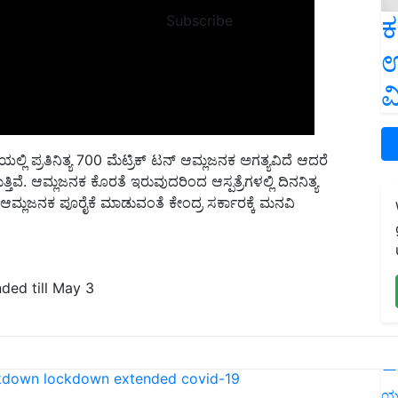
ಕ
Subscribe
ಉ
ವ
ೆಯಲ್ಲಿ ಪ್ರತಿನಿತ್ಯ 700 ಮೆಟ್ರಿಕ್ ಟನ್ ಆಮ್ಲಜನಕ ಅಗತ್ಯವಿದೆ ಆದರೆ
್ತಿವೆ. ಆಮ್ಲಜನಕ ಕೊರತೆ ಇರುವುದರಿಂದ ಆಸ್ಪತ್ರೆಗಳಲ್ಲಿ ದಿನನಿತ್ಯ
ಗಿ ಆಮ್ಲಜನಕ ಪೂರೈಕೆ ಮಾಡುವಂತೆ ಕೇಂದ್ರ ಸರ್ಕಾರಕ್ಕೆ ಮನವಿ
ded till May 3
L
kdown
lockdown extended
covid-19
ಯ