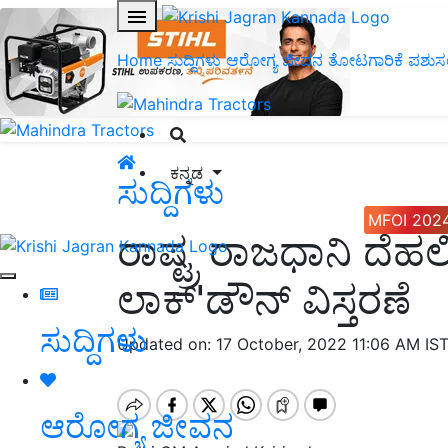
Home
ಸುದ್ದಿಗಳು
ಆರೋಗ್ಯ ಜೀವನ
ತೋಟಗಾರಿಕೆ
ಪಶುಸ
ಕನ್ನಡ
ಸುದ್ದಿಗಳು
MFOI 202
ರಾಷ್ಟ್ರ ರಾಜಧಾನಿ ದೆ
ಲಾಕ್'ಡೌನ್ ವಿಸ್ತರಣೆ
ಸುದ್ದಿಗಳು
Updated on: 17 October, 2022 11:06 AM IS
ಆರೋಗ್ಯ ಜೀವನ