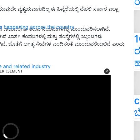
ರ
ುದೇ ವ್ಯತ್ಯಯವಾಗುದಿಲ್ಲ.ಈ ಹಿನ್ನೆಲೆಯಲ್ಲಿ ದೆಹಲಿ ಸರ್ಕಾರ ಎಲ್ಲಾ
.
ns happening across the country
ಿದೆ .ಇದುವರೆಗೂ ಇರುವ ನಿಯಮಗಳನ್ನು ಮುಂದುವರಿಸಲಾಗಿದೆ.
1
ದೆ ಖಾಸಗಿ ಕಂಪನಿಗಳಲ್ಲಿ ಮತ್ತು ಸಂಸ್ಥೆಗಳಲ್ಲಿ ಸಿಬ್ಬಂದಿಗಳು
. ಜೊತೆಗೆ ಅಗತ್ಯ ಸೇವೆಗಳ ಎಂದಿನಂತೆ ಮುಂದುವರೆಯಲಿದೆ ಎಂದು
ರ
ಹ
ERTISEMENT
e and related industry
c
ಬ