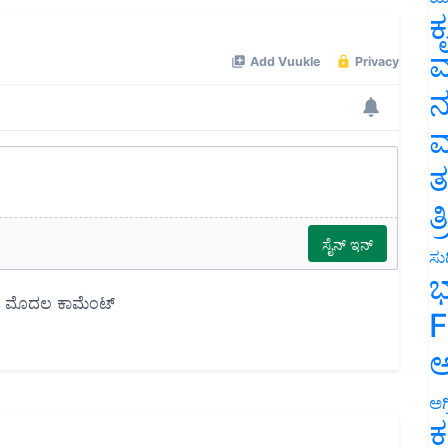
ಕ
ವ
ನ
ಮ
ತ
ತ
ಸುದ
ಭ
F
ಅ
ಅಗ
ಕ