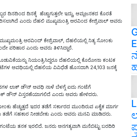
 ದಿನದಿಂದ ದಿನಕ್ಕೆ ಹೆಚ್ಚಾಗುತ್ತಲೇ ಇದ್ದು, ಆಮ್ಲಜನಕದ ಕೊರತೆ
್ತರಿಸಲಾಗಿದೆ ಎಂದು ದೆಹಲಿ ಮುಖ್ಯಮಂತ್ರಿ ಅರವಿಂದ ಕೇಜ್ರಿವಾಲ್ ಅವರು
G
ುಖ್ಯಮಂತ್ರಿ ಅರವಿಂದ್ ಕೇಜ್ರಿವಾಲ್, ದೆಹಲಿಯಲ್ಲಿ ನಿತ್ಯ ಸೋಂಕು
E
 ಒಂದೇ ಪರಿಹಾರ ಎಂದು ಅವರು ತಿಳಿಸಿದ್ದಾರೆ.
ನ
ಡುವಿಕೆಯನ್ನು ನಿಯಂತ್ರಿಸಿದ್ದರೂ ದೆಹಲಿಯಲ್ಲಿ ಕೊರೋನಾ ಕಂಟಕ
ಹ
ೆಗಳ ಅವಧಿಯಲ್ಲಿ ದೆಹಲಿಯ ವಿವಿಧೆಡೆ ಹೊಸದಾಗಿ 24,103 ಜನಕ್ಕೆ
ದಿನಗಳ ಲಾಕ್ ಡೌನ್ ಅವಧಿ ನಾಳೆ ಬೆಳಗ್ಗೆ ಐದು ಗಂಟೆಗೆ
ೆ ಲಾಕ್ ಡೌನ್ ವಿಸ್ತರಣೆಯಾಗಲಿದೆ ಎಂದು ಅವರು ಹೇಳಿದರು.
L
ೋಂಕು ಹೆಚ್ಚುತ್ತದೆ ಇದರ ತಡೆಗೆ ಸರ್ಕಾರದ ಮುಂದಿರುವ ಏಕೈಕ ಮಾರ್ಗ
ಲ
ು ತಡೆಗೆ ಸಹಕಾರ ನೀಡಬೇಕು ಎಂದು ಅವರು ಮನವಿ ಮಾಡಿದರು.
ಪ
ಗಂಟೆಯ ತನಕ ಇರಲಿದೆ. ಜನರು ಅನಗತ್ಯವಾಗಿ ಮನೆಬಿಟ್ಟು ಬರದಿರಿ