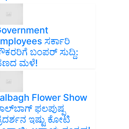
overnment
mployees ಸರ್ಕಾರಿ
ೌಕರರಿಗೆ ಬಂಪರ್‌ ಸುದ್ದಿ:
ಣದ ಮಳೆ!
albagh Flower Show
ಾಲ್‌ಬಾಗ್ ಫಲಪುಷ್ಪ
್ರದರ್ಶನ ಇಷ್ಟು ಕೋಟಿ