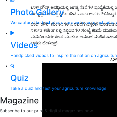
ಲಾಕ್ ಡೌನ್ ಅವಧಿಯಲ್ಲಿ ಅಗತ್ಯ ಸೇವೆಗಳ ಪೂರೈಕೆಯಲ್ಲಿ ಯಾವ
Photo Gallery
ಅಗತ್ಯ ಕ್ರಮಗಳನ್ನು ಕೈಗೊಂಡಿದೆ ಎಂದು ಅವರು ತಿಳಿಸಿದ್ದಾರೆ
We capture the best photos around events, exhibitio
ಲಾಲ್ ಡೌನ್ ಮೇ ತಿಂಗಳ ೩ ರವರೆಗೆ ವಿಸ್ತರಣೆ ಮಾಡಲಾಗ
ಸರ್ಕಾರಿ ಕಚೇರಿಗಳಲ್ಲಿ ಸಿಬ್ಬಂದಿಗಳ ಸಂಖ್ಯೆ ಕಡಿಮೆ ಮಾಡಲಾಗಿ
ಮನೆಯಿಂದಲೇ ಕೆಲಸ ಮಾಡಲು ಅವಕಾಶ ಮಾಡಿಕೊಡಲಾಗಿದೆ
Videos
ಅವರು ಹೇಳಿದ್ದಾರೆ.
ADV
Handpicked videos to inspire the nation on agricultur
Quiz
Take a quiz and test your agriculture knowledge
Magazine
Subscribe to our print & digital magazines now