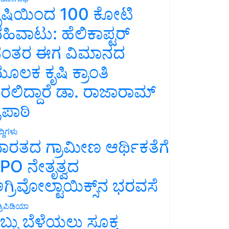
ೃಷಿಯಿಂದ 100 ಕೋಟಿ
ಹಿವಾಟು: ಹೆಲಿಕಾಪ್ಟರ್
ಂತರ ಈಗ ವಿಮಾನದ
ೂಲಕ ಕೃಷಿ ಕ್ರಾಂತಿ
ರಲಿದ್ದಾರೆ ಡಾ. ರಾಜಾರಾಮ್
್ರಿಪಾಠಿ
್ದಿಗಳು
ಾರತದ ಗ್ರಾಮೀಣ ಆರ್ಥಿಕತೆಗೆ
PO ನೇತೃತ್ವದ
ಗ್ರಿವೋಲ್ಟಾಯಿಕ್ಸ್‌ನ ಭರವಸೆ
್ರಿಪಿಡಿಯಾ
ಬ್ಬು ಬೆಳೆಯಲು ಸೂಕ್ತ