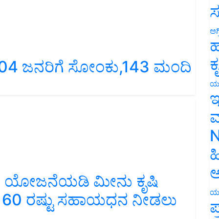
ಸ
ಅಗ
ಹ
4,804 ಜನರಿಗೆ ಸೋಂಕು,143 ಮಂದಿ
ಕ
ಯ
ಇ
ಮ
N
ಹ
ಂಪದ ಯೋಜನೆಯಡಿ ಮೀನು ಕೃಷಿ
ಅ
ೇ. 60 ರಷ್ಟು ಸಹಾಯಧನ ನೀಡಲು
ಯ
ಪ