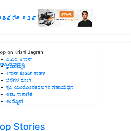
த்திரிகை சந்தா
op on Krishi Jagran
ಪಿ.ಎಂ. ಕಿಸಾನ್
ಸ್ಕ್ರಿಪ್ಷನ್‌ಗಾಗಿ
ಜೀವಾಮೃತ
ಕಿಸಾನ್ ಕ್ರೇಡಿಟ್ ಕಾರ್ಡ್
ಬೆಳೆಗಳ ರೋಗ
ಕೃಷಿ ಯಂತ್ರೋಪಕರಣಗಳ ಸಹಾಯಧನ
ಆಡು ಸಾಕಾಣಿಕೆ
ಉದ್ಯೋಗ
op Stories