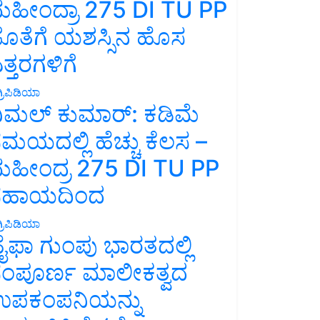
ಹೀಂದ್ರಾ 275 DI TU PP
ೊತೆಗೆ ಯಶಸ್ಸಿನ ಹೊಸ
ತ್ತರಗಳಿಗೆ
್ರಿಪಿಡಿಯಾ
ಿಮಲ್ ಕುಮಾರ್: ಕಡಿಮೆ
ಮಯದಲ್ಲಿ ಹೆಚ್ಚು ಕೆಲಸ –
ಹೀಂದ್ರ 275 DI TU PP
ಸಹಾಯದಿಂದ
್ರಿಪಿಡಿಯಾ
ೈಫಾ ಗುಂಪು ಭಾರತದಲ್ಲಿ
ಂಪೂರ್ಣ ಮಾಲೀಕತ್ವದ
ಪಕಂಪನಿಯನ್ನು