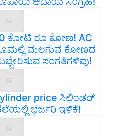
ೂಪಾಯಿ ಆದಾಯ ಸಂಗ್ರಹ!
0 ಕೋಟಿ ರೂ ಕೋಣ! AC
ೂಮಲ್ಲಿ ಮಲಗುವ ಕೋಣದ
ುಬ್ಬೇರಿಸುವ ಸಂಗತಿಗಳಿವು!
ylinder price ಸಿಲಿಂಡರ್‌
ೆಲೆಯಲ್ಲಿ ಭರ್ಜರಿ ಇಳಿಕೆ!