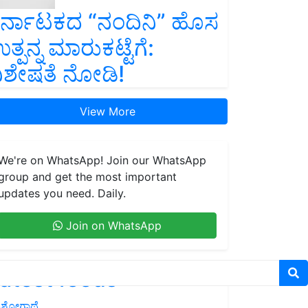
ರ್ನಾಟಕದ “ನಂದಿನಿ” ಹೊಸ
ತ್ಪನ್ನ ಮಾರುಕಟ್ಟೆಗೆ:
ಿಶೇಷತೆ ನೋಡಿ!
View More
We're on WhatsApp! Join our WhatsApp
group and get the most important
updates you need. Daily.
Join on WhatsApp
atest feeds
ಶೋಗಾಥೆ