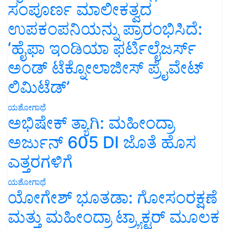
ಸಂಪೂರ್ಣ ಮಾಲೀಕತ್ವದ
ಉಪಕಂಪನಿಯನ್ನು ಪ್ರಾರಂಭಿಸಿದೆ:
‘ಹೈಫಾ ಇಂಡಿಯಾ ಫರ್ಟಿಲೈಜರ್ಸ್
ಅಂಡ್ ಟೆಕ್ನೋಲಾಜೀಸ್ ಪ್ರೈವೇಟ್
ಲಿಮಿಟೆಡ್’
ಯಶೋಗಾಥೆ
ಅಭಿಷೇಕ್ ತ್ಯಾಗಿ: ಮಹೀಂದ್ರಾ
ಅರ್ಜುನ್ 605 DI ಜೊತೆ ಹೊಸ
ಎತ್ತರಗಳಿಗೆ
ಯಶೋಗಾಥೆ
ಯೋಗೇಶ್ ಭೂತಡಾ: ಗೋಸಂರಕ್ಷಣೆ
ಮತ್ತು ಮಹೀಂದ್ರಾ ಟ್ರ್ಯಾಕ್ಟರ್ ಮೂಲಕ