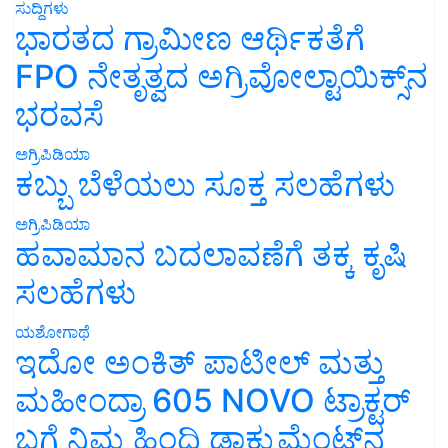
ಸುದ್ದಿಗಳು
ಭಾರತದ ಗ್ರಾಮೀಣ ಆರ್ಥಿಕತೆಗೆ
FPO ನೇತೃತ್ವದ ಅಗ್ರಿವೋಲ್ಟಾಯಿಕ್ಸ್‌ನ
ಭರವಸೆ
ಅಗ್ರಿಪಿಡಿಯಾ
ಕಬ್ಬು ಬೆಳೆಯಲು ಸೂಕ್ತ ಸಲಹೆಗಳು
ಅಗ್ರಿಪಿಡಿಯಾ
ಹವಾಮಾನ ಬದಲಾವಣೆಗೆ ತಕ್ಕ ಕೃಷಿ
ಸಲಹೆಗಳು
ಯಶೋಗಾಥೆ
ಇದೋ ಅಂಕಿತ್ ಪಾಟೀಲ್ ಮತ್ತು
ಮಹೀಂದ್ರಾ 605 NOVO ಟ್ರಾಕ್ಟರ್
ಬಗ್ಗೆ ನಿಮ್ಮ ಹಿಂದಿ ಡಾಕ್ಯುಮೆಂಟ್‌ನ