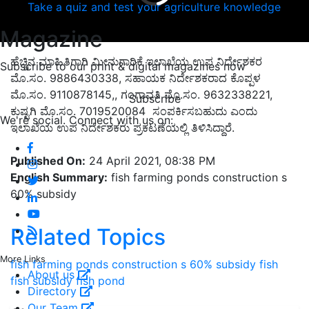
Take a quiz and test your agriculture knowledge
Magazine
ಹೆಚ್ಚಿನ ಮಾಹಿತಿಗಾಗಿ ಮೀನುಗಾರಿಕೆ ಇಲಾಖೆಯ ಉಪ ನಿರ್ದೇಶಕರ
Subscribe to our print & digital magazines now
ಮೊ.ಸಂ. 9886430338, ಸಹಾಯಕ ನಿರ್ದೇಶಕರಾದ ಕೊಪ್ಪಳ
ಮೊ.ಸಂ. 9110878145,, ಗಂಗಾವತಿ ಮೊ.ಸಂ. 9632338221,
Subscribe
ಕುಷ್ಟಗಿ ಮೊ.ಸಂ. 7019520084 ಸಂಪರ್ಕಿಸಬಹುದು ಎಂದು
We're social. Connect with us on:
ಇಲಾಖೆಯ ಉಪ ನಿರ್ದೇಶಕರು ಪ್ರಕಟಣೆಯಲ್ಲಿ ತಿಳಿಸಿದ್ದಾರೆ.
Published On:
24 April 2021, 08:38 PM
English Summary:
fish farming ponds construction s
60% subsidy
Related Topics
More Links
fish farming ponds construction s 60% subsidy
fish
About us
fish subsidy
fish pond
Directory
Our Team