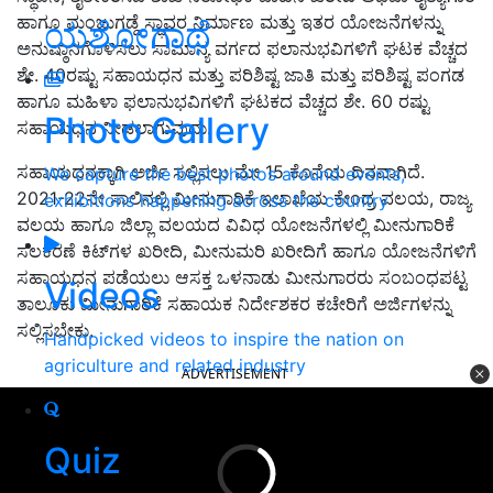
ಹಾಗೂ ಮಂಜುಗಡ್ಡೆ ಸ್ಥಾವರ ನಿರ್ಮಾಣ ಮತ್ತು ಇತರ ಯೋಜನೆಗಳನ್ನು
ಯಶೋಗಾಥೆ
ಅನುಷ್ಠಾನಗೊಳಿಸಲು ಸಾಮಾನ್ಯ ವರ್ಗದ ಫಲಾನುಭವಿಗಳಿಗೆ ಘಟಕ ವೆಚ್ಚದ
ಶೇ. 40ರಷ್ಟು ಸಹಾಯಧನ ಮತ್ತು ಪರಿಶಿಷ್ಟ ಜಾತಿ ಮತ್ತು ಪರಿಶಿಷ್ಟ ಪಂಗಡ
ಹಾಗೂ ಮಹಿಳಾ ಫಲಾನುಭವಿಗಳಿಗೆ ಘಟಕದ ವೆಚ್ಚದ ಶೇ. 60 ರಷ್ಟು
Photo Gallery
ಸಹಾಯಧನ ನೀಡಲಾಗುವುದು.
ಸಹಾಯಧನಕ್ಕಾಗಿ ಅರ್ಜಿ ಸಲ್ಲಿಸಲು ಮೇ 15 ಕೊನೆಯ ದಿನವಾಗಿದೆ.
We capture the best photos around events,
2021-22ನೇ ಸಾಲಿನಲ್ಲಿ ಮೀನುಗಾರಿಕೆ ಇಲಾಖೆಯ ಕೇಂದ್ರ ವಲಯ, ರಾಜ್ಯ
exhibitions happening across the country
ವಲಯ ಹಾಗೂ ಜಿಲ್ಲಾ ವಲಯದ ವಿವಿಧ ಯೋಜನೆಗಳಲ್ಲಿ ಮೀನುಗಾರಿಕೆ
ಸಲಕರಣೆ ಕಿಟ್‌ಗಳ ಖರೀದಿ, ಮೀನುಮರಿ ಖರೀದಿಗೆ ಹಾಗೂ ಯೋಜನೆಗಳಿಗೆ
ಸಹಾಯಧನ ಪಡೆಯಲು ಆಸಕ್ತ ಒಳನಾಡು ಮೀನುಗಾರರು ಸಂಬಂಧಪಟ್ಟ
Videos
ತಾಲೂಕು ಮೀನುಗಾರಿಕೆ ಸಹಾಯಕ ನಿರ್ದೇಶಕರ ಕಚೇರಿಗೆ ಅರ್ಜಿಗಳನ್ನು
ಸಲ್ಲಿಸಬೇಕು.
Handpicked videos to inspire the nation on
agriculture and related industry
ADVERTISEMENT
Quiz