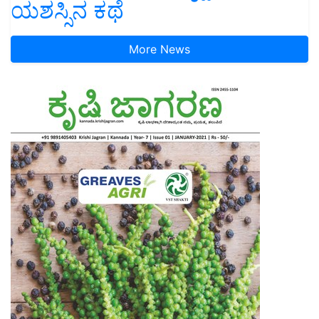
ಯಶಸ್ಸಿನ ಕಥೆ
More News