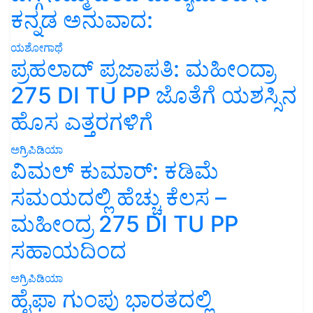
ಕನ್ನಡ ಅನುವಾದ:
ಯಶೋಗಾಥೆ
ಪ್ರಹಲಾದ್ ಪ್ರಜಾಪತಿ: ಮಹೀಂದ್ರಾ
275 DI TU PP ಜೊತೆಗೆ ಯಶಸ್ಸಿನ
ಹೊಸ ಎತ್ತರಗಳಿಗೆ
ಅಗ್ರಿಪಿಡಿಯಾ
ವಿಮಲ್ ಕುಮಾರ್: ಕಡಿಮೆ
ಸಮಯದಲ್ಲಿ ಹೆಚ್ಚು ಕೆಲಸ –
ಮಹೀಂದ್ರ 275 DI TU PP
ಸಹಾಯದಿಂದ
ಅಗ್ರಿಪಿಡಿಯಾ
ಹೈಫಾ ಗುಂಪು ಭಾರತದಲ್ಲಿ