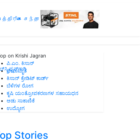
த்திரிகை சந்தா
op on Krishi Jagran
ಪಿ.ಎಂ. ಕಿಸಾನ್
ಸ್ಕ್ರಿಪ್ಷನ್‌ಗಾಗಿ
ಜೀವಾಮೃತ
ಕಿಸಾನ್ ಕ್ರೇಡಿಟ್ ಕಾರ್ಡ್
ಬೆಳೆಗಳ ರೋಗ
ಕೃಷಿ ಯಂತ್ರೋಪಕರಣಗಳ ಸಹಾಯಧನ
ಆಡು ಸಾಕಾಣಿಕೆ
ಉದ್ಯೋಗ
op Stories