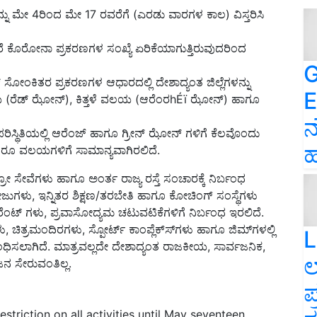
ನು ಮೇ 4ರಿಂದ ಮೇ 17 ರವರೆಗೆ (ಎರಡು ವಾರಗಳ ಕಾಲ) ವಿಸ್ತರಿಸಿ
ಆದರೆ ಕೊರೋನಾ ಪ್ರಕರಣಗಳ ಸಂಖ್ಯೆ ಏರಿಕೆಯಾಗುತ್ತಿರುವುದರಿಂದ
G
ೋಂಕಿತರ ಪ್ರಕರಣಗಳ ಆಧಾರದಲ್ಲಿ ದೇಶಾದ್ಯಂತ ಜಿಲ್ಲೆಗಳನ್ನು
E
 (ರೆಡ್ ಝೋನ್), ಕಿತ್ತಳೆ ವಲಯ (ಆರೆಂರhÉï ಝೋನ್) ಹಾಗೂ
ನ
ಿಸ್ಥಿತಿಯಲ್ಲಿ ಆರೆಂಜ್ ಹಾಗೂ ಗ್ರೀನ್ ಝೋನ್ ಗಳಿಗೆ ಕೆಲವೊಂದು
ಹ
ೂರೂ ವಲಯಗಳಿಗೆ ಸಾಮಾನ್ಯವಾಗಿರಲಿದೆ.
ಸೇವೆಗಳು ಹಾಗೂ ಅಂರ್ತ ರಾಜ್ಯ ರಸ್ತೆ ಸಂಚಾರಕ್ಕೆ ನಿರ್ಬಂಧ
ಾಲೇಜುಗಳು, ಇನ್ನಿತರ ಶಿಕ್ಷಣ/ತರಬೇತಿ ಹಾಗೂ ಕೋಚಿಂಗ್ ಸಂಸ್ಥೆಗಳು
ೋರೆಂಟ್ ಗಳು, ಪ್ರವಾಸೋದ್ಯಮ ಚಟುವಟಿಕೆಗಳಿಗೆ ನಿರ್ಬಂಧ ಇರಲಿದೆ.
ಚಿತ್ರಮಂದಿರಗಳು, ಸ್ಪೋರ್ಟ್ ಕಾಂಪ್ಲೆಕ್ಸ್‍ಗಳು ಹಾಗೂ ಜಿಮ್‍ಗಳಲ್ಲಿ
L
ಂಧಿಸಲಾಗಿದೆ. ಮಾತ್ರವಲ್ಲದೇ ದೇಶಾದ್ಯಂತ ರಾಜಕೀಯ, ಸಾರ್ವಜನಿಕ,
ಲ
ಜನ ಸೇರುವಂತಿಲ್ಲ.
ಪ
triction on all activities until May seventeen