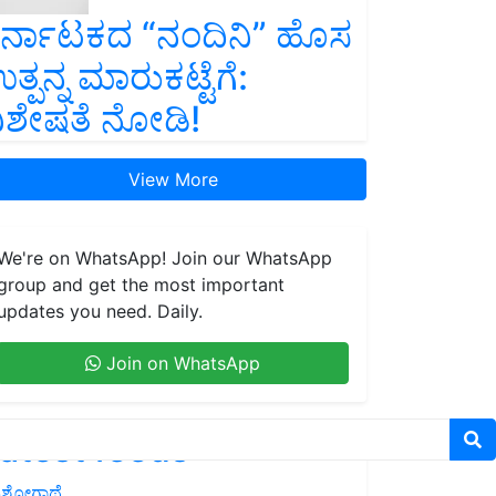
ರ್ನಾಟಕದ “ನಂದಿನಿ” ಹೊಸ
ತ್ಪನ್ನ ಮಾರುಕಟ್ಟೆಗೆ:
ಿಶೇಷತೆ ನೋಡಿ!
View More
We're on WhatsApp! Join our WhatsApp
group and get the most important
updates you need. Daily.
Join on WhatsApp
atest feeds
ಶೋಗಾಥೆ