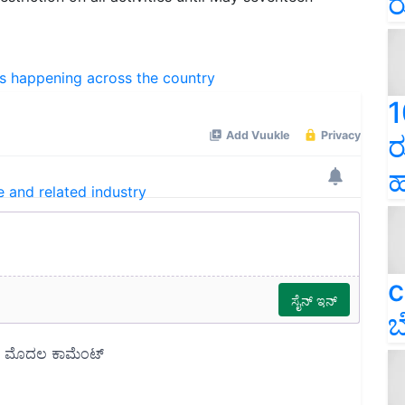
ರ
ns happening across the country
1
ರ
ಹ
e and related industry
c
ಬ