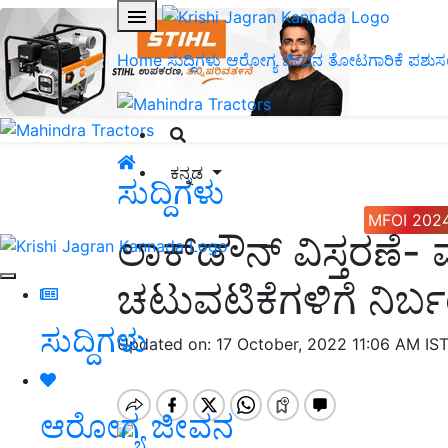
Home
ಸುದ್ದಿಗಳು
ಆರೋಗ್ಯ ಜೀವನ
ತೋಟಗಾರಿಕೆ
ಪಶುಸ
ಕನ್ನಡ
ಸುದ್ದಿಗಳು
MFOI 202
ಲಾಕ್‍ಡೌನ್ ವಿಸ್ತರಣೆ-
ಚಟುವಟಿಕೆಗಳಿಗೆ ನಿರ್
ಸುದ್ದಿಗಳು
Updated on: 17 October, 2022 11:06 AM IS
ಆರೋಗ್ಯ ಜೀವನ