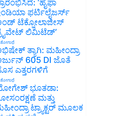
್ರಾರಂಭಿಸಿದೆ: ‘ಹೈಫಾ
ಂಡಿಯಾ ಫರ್ಟಿಲೈಜರ್ಸ್
ಂಡ್ ಟೆಕ್ನೋಲಾಜೀಸ್
್ರೈವೇಟ್ ಲಿಮಿಟೆಡ್’
ಶೋಗಾಥೆ
ಭಿಷೇಕ್ ತ್ಯಾಗಿ: ಮಹೀಂದ್ರಾ
ರ್ಜುನ್ 605 DI ಜೊತೆ
ೊಸ ಎತ್ತರಗಳಿಗೆ
ಶೋಗಾಥೆ
ೋಗೇಶ್ ಭೂತಡಾ:
ೋಸಂರಕ್ಷಣೆ ಮತ್ತು
ಹೀಂದ್ರಾ ಟ್ರ್ಯಾಕ್ಟರ್ ಮೂಲಕ