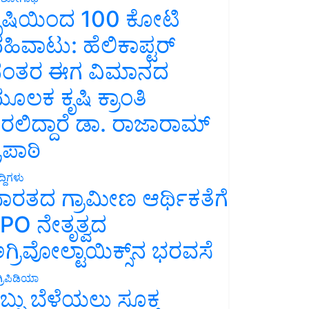
ೃಷಿಯಿಂದ 100 ಕೋಟಿ
ಹಿವಾಟು: ಹೆಲಿಕಾಪ್ಟರ್
ಂತರ ಈಗ ವಿಮಾನದ
ೂಲಕ ಕೃಷಿ ಕ್ರಾಂತಿ
ರಲಿದ್ದಾರೆ ಡಾ. ರಾಜಾರಾಮ್
್ರಿಪಾಠಿ
್ದಿಗಳು
ಾರತದ ಗ್ರಾಮೀಣ ಆರ್ಥಿಕತೆಗೆ
PO ನೇತೃತ್ವದ
ಗ್ರಿವೋಲ್ಟಾಯಿಕ್ಸ್‌ನ ಭರವಸೆ
್ರಿಪಿಡಿಯಾ
ಬ್ಬು ಬೆಳೆಯಲು ಸೂಕ್ತ