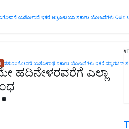
ಂಗೋಪನೆ
ಯಶೋಗಾಥೆ
ಇತರೆ
ಅಗ್ರಿಪೀಡಿಯಾ
ಸರ್ಕಾರಿ ಯೋಜನೆಗಳು
Quiz
ப
#T
4
ಪಶುಸಂಗೋಪನೆ
ಯಶೋಗಾಥೆ
ಸರ್ಕಾರಿ ಯೋಜನೆಗಳು
ಇತರೆ
ಮ್ಯಾಗಜಿನ್‌ ಸಬ್‌
 ಮೇ ಹದಿನೇಳರವರೆಗೆ ಎಲ್ಲಾ
ಬಂಧ
T
T