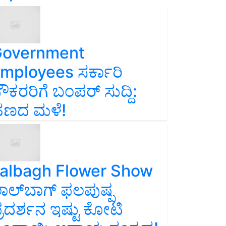
overnment
mployees ಸರ್ಕಾರಿ
ೌಕರರಿಗೆ ಬಂಪರ್‌ ಸುದ್ದಿ:
ಣದ ಮಳೆ!
albagh Flower Show
ಾಲ್‌ಬಾಗ್ ಫಲಪುಷ್ಪ
್ರದರ್ಶನ ಇಷ್ಟು ಕೋಟಿ