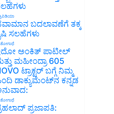
ಲಹೆಗಳು
್ರಿಪಿಡಿಯಾ
ವಾಮಾನ ಬದಲಾವಣೆಗೆ ತಕ್ಕ
ೃಷಿ ಸಲಹೆಗಳು
ಶೋಗಾಥೆ
ದೋ ಅಂಕಿತ್ ಪಾಟೀಲ್
ತ್ತು ಮಹೀಂದ್ರಾ 605
OVO ಟ್ರಾಕ್ಟರ್ ಬಗ್ಗೆ ನಿಮ್ಮ
ಿಂದಿ ಡಾಕ್ಯುಮೆಂಟ್‌ನ ಕನ್ನಡ
ನುವಾದ:
ಶೋಗಾಥೆ
್ರಹಲಾದ್ ಪ್ರಜಾಪತಿ: