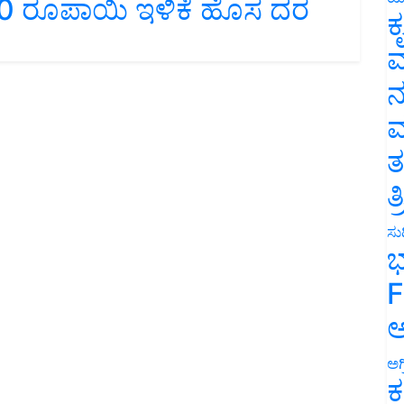
 160 ರೂಪಾಯಿ ಇಳಿಕೆ ಹೊಸ ದರ
ಕ
ವ
ನ
ಮ
ತ
ತ
ಸುದ
ಭ
F
ಅ
ಅಗ
ಕ