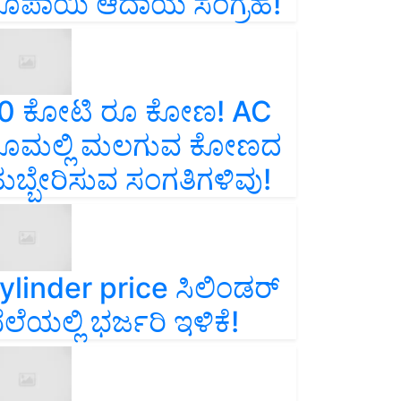
ೂಪಾಯಿ ಆದಾಯ ಸಂಗ್ರಹ!
0 ಕೋಟಿ ರೂ ಕೋಣ! AC
ೂಮಲ್ಲಿ ಮಲಗುವ ಕೋಣದ
ುಬ್ಬೇರಿಸುವ ಸಂಗತಿಗಳಿವು!
ylinder price ಸಿಲಿಂಡರ್‌
ೆಲೆಯಲ್ಲಿ ಭರ್ಜರಿ ಇಳಿಕೆ!