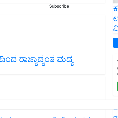
ಕ
Subscribe
ಉ
ವ
ಂದ ರಾಜ್ಯಾದ್ಯಂತ ಮದ್ಯ
L
ಯ