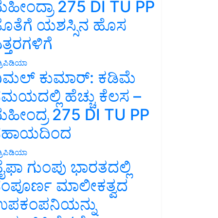
ಹೀಂದ್ರಾ 275 DI TU PP
ೊತೆಗೆ ಯಶಸ್ಸಿನ ಹೊಸ
ತ್ತರಗಳಿಗೆ
್ರಿಪಿಡಿಯಾ
ಿಮಲ್ ಕುಮಾರ್: ಕಡಿಮೆ
ಮಯದಲ್ಲಿ ಹೆಚ್ಚು ಕೆಲಸ –
ಹೀಂದ್ರ 275 DI TU PP
ಸಹಾಯದಿಂದ
್ರಿಪಿಡಿಯಾ
ೈಫಾ ಗುಂಪು ಭಾರತದಲ್ಲಿ
ಂಪೂರ್ಣ ಮಾಲೀಕತ್ವದ
ಪಕಂಪನಿಯನ್ನು