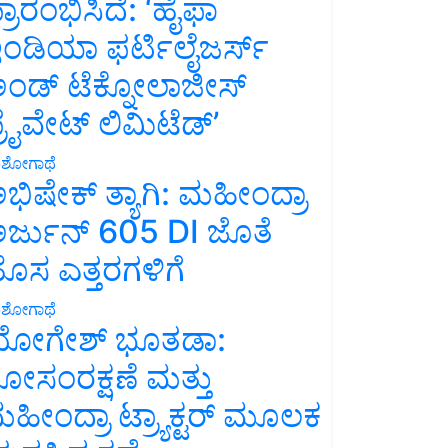
್ರಾರಂಭಿಸಿದೆ: ‘ಹೈಫಾ
ಂಡಿಯಾ ಫರ್ಟಿಲೈಜರ್ಸ್
ಂಡ್ ಟೆಕ್ನೋಲಾಜೀಸ್
್ರೈವೇಟ್ ಲಿಮಿಟೆಡ್’
ಶೋಗಾಥೆ
ಭಿಷೇಕ್ ತ್ಯಾಗಿ: ಮಹೀಂದ್ರಾ
ರ್ಜುನ್ 605 DI ಜೊತೆ
ೊಸ ಎತ್ತರಗಳಿಗೆ
ಶೋಗಾಥೆ
ೋಗೇಶ್ ಭೂತಡಾ:
ೋಸಂರಕ್ಷಣೆ ಮತ್ತು
ಹೀಂದ್ರಾ ಟ್ರ್ಯಾಕ್ಟರ್ ಮೂಲಕ