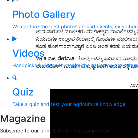
Photo Gallery
We capture the best photos around events, exhibitio
ಜಾನುವಾರುಗಳ ಮಾಲೀಕರು ಮಾಲೀಕತ್ವದ ದಾಖಲೆಗಳನ್ನು ಸಕ್ಷ
ನಿಯಮಗಳ ಉಲ್ಲಂಘನೆಯಾದಲ್ಲಿ ಗೋವುಗಳ ಮಾಲೀಕರು ಅಥವ
ಕೂಡ ಹೊಣೆಗಾರರಾಗುತ್ತಾರೆ ಎಂಬ ಅಂಶ ಕರಡು ನಿಯಮಗಳಲ
Videos
25 ಕಿ.ಮೀ. ವೇಗಮಿತಿ:
ಗೋವುಗಳನ್ನು ಸಾಗಿಸುವ ವಾಹನವನ್ನು 
Handpicked videos to inspire the nation on agricultur
ವಾಹನದೊಳಗೆ ಗೋವುಗಳು ಪ್ರತ್ಯೇಕವಾಗಿ ಇರುವುದಕ್ಕೆ ಪೂರ
ADV
Quiz
Take a quiz and test your agriculture knowledge
Magazine
Subscribe to our print & digital magazines now