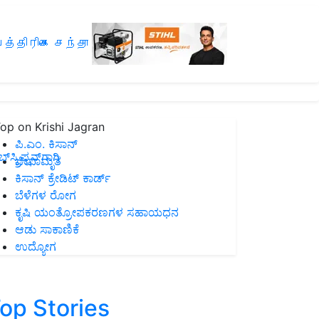
த்திரிகை சந்தா
op on Krishi Jagran
ಪಿ.ಎಂ. ಕಿಸಾನ್
ಸ್ಕ್ರಿಪ್ಷನ್‌ಗಾಗಿ
ಜೀವಾಮೃತ
ಕಿಸಾನ್ ಕ್ರೇಡಿಟ್ ಕಾರ್ಡ್
ಬೆಳೆಗಳ ರೋಗ
ಕೃಷಿ ಯಂತ್ರೋಪಕರಣಗಳ ಸಹಾಯಧನ
ಆಡು ಸಾಕಾಣಿಕೆ
ಉದ್ಯೋಗ
op Stories