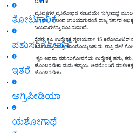
Cattle
ಪ್ರತಿಪಕ್ಷಗಳ ಪ್ರತಿರೋಧದ ನಡುವೆಯೇ ಸುಗ್ರೀವಾಜ್ಞೆ ಮೂಲಕ 
ತೋಟಗಾರಿಕೆ
ಜನವರಿ 18 ರಿಂದ ಜಾರಿಯಾಗುವಂತೆ ರಾಜ್ಯ ಸರ್ಕಾರ ಅಧ
ನಿಯಮಗಳನ್ನು ರೂಪಿಸಲಾಗಿದೆ.
ರೈತರು ಕೃಷಿ ಉದ್ದೇಶಕ್ಕೆ ಸ್ಥಳೀಯವಾಗಿ 15 ಕಿಲೋಮೀಟರ್
ಪಶುಸಂಗೋಪನೆ
ಕರುಗಳನ್ನು ಮಾತ್ರ ಕೊಂಡೊಯ್ಯಬಹುದು. ರಾತ್ರಿ ವೇಳೆ 
ಕೃಷಿ ಅಥವಾ ಪಶುಸಂಗೋಪನೆಯ ಉದ್ದೇಶಕ್ಕೆ ಹಸು, ಕರು,
ಹೊಂದಿರಬೇಕಾ ದುದು ಕಡ್ಡಾಯ. ಅದರೊಂದಿಗೆ ಮಾಲೀಕತ್ವದ ದ
ಇತರೆ
ಹೊಂದಿರಬೇಕು.
ಅಗ್ರಿಪೀಡಿಯಾ
ಯಶೋಗಾಥೆ