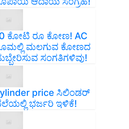
ೂಪಾಯಿ ಆದಾಯ ಸಂಗ್ರಹ!
0 ಕೋಟಿ ರೂ ಕೋಣ! AC
ೂಮಲ್ಲಿ ಮಲಗುವ ಕೋಣದ
ುಬ್ಬೇರಿಸುವ ಸಂಗತಿಗಳಿವು!
ylinder price ಸಿಲಿಂಡರ್‌
ೆಲೆಯಲ್ಲಿ ಭರ್ಜರಿ ಇಳಿಕೆ!