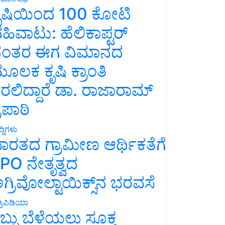
ೃಷಿಯಿಂದ 100 ಕೋಟಿ
ಹಿವಾಟು: ಹೆಲಿಕಾಪ್ಟರ್
ಂತರ ಈಗ ವಿಮಾನದ
ೂಲಕ ಕೃಷಿ ಕ್ರಾಂತಿ
ರಲಿದ್ದಾರೆ ಡಾ. ರಾಜಾರಾಮ್
್ರಿಪಾಠಿ
್ದಿಗಳು
ಾರತದ ಗ್ರಾಮೀಣ ಆರ್ಥಿಕತೆಗೆ
PO ನೇತೃತ್ವದ
ಗ್ರಿವೋಲ್ಟಾಯಿಕ್ಸ್‌ನ ಭರವಸೆ
್ರಿಪಿಡಿಯಾ
ಬ್ಬು ಬೆಳೆಯಲು ಸೂಕ್ತ