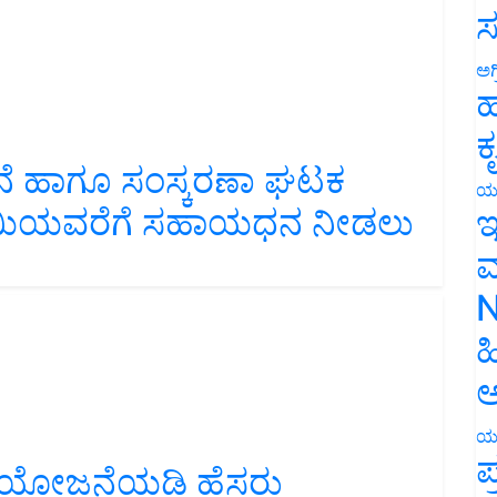
ಸ
ಅಗ
ಹ
ಕ
್ಧನೆ ಹಾಗೂ ಸಂಸ್ಕರಣಾ ಘಟಕ
ಪಾಯಿಯವರೆಗೆ ಸಹಾಯಧನ ನೀಡಲು
ಯ
ಇ
ಮ
N
ಹ
ಅ
ಯ
ಧಿ ಯೋಜನೆಯಡಿ ಹೆಸರು
ಪ