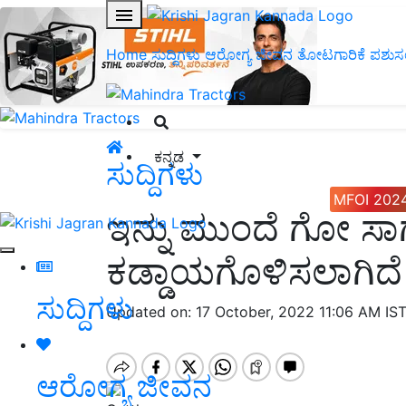
Home
ಸುದ್ದಿಗಳು
ಆರೋಗ್ಯ ಜೀವನ
ತೋಟಗಾರಿಕೆ
ಪಶುಸ
ಕನ್ನಡ
ಸುದ್ದಿಗಳು
MFOI 202
ಇನ್ನು ಮುಂದೆ ಗೋ ಸಾ
ಕಡ್ಡಾಯಗೊಳಿಸಲಾಗಿದೆ
ಸುದ್ದಿಗಳು
Updated on: 17 October, 2022 11:06 AM IS
ಆರೋಗ್ಯ ಜೀವನ