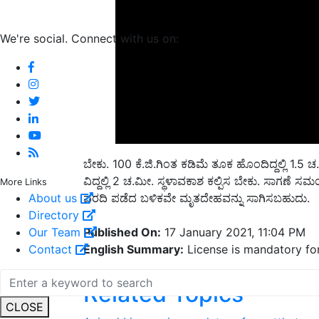
We're social. Connect with us on:
ಬೇಕು. 100 ಕೆ.ಜಿ.ಗಿಂತ ಕಡಿಮೆ ತೂಕ ಹೊಂದಿದ್ದಲ್ಲಿ 1.5 ಚ.
ವಿದ್ದಲ್ಲಿ 2 ಚ.ಮೀ. ಸ್ಥಳಾವಕಾಶ ಕಲ್ಪಿಸ ಬೇಕು. ಸಾಗಣೆ
ವರದಿ ಪಡೆದ ಬಳಿಕವೇ ಮೃತದೇಹವನ್ನು ಸಾಗಿಸಬಹುದು.
More Links
About us
Published On:
17 January 2021, 11:04 PM
Directory
English Summary:
License is mandatory for
Our Team
Contact
Related Topics
Animal
License is mandatory for cattle tran
CLOSE