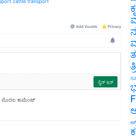
ಕ
ವ
ನ
ಮ
ತ
ತ
ಸುದ
ಭ
F
ಅ
ಅಗ
ಕ