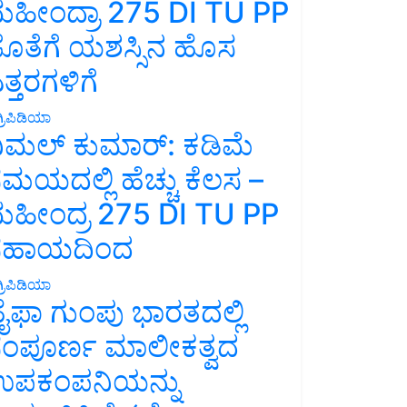
ಹೀಂದ್ರಾ 275 DI TU PP
ೊತೆಗೆ ಯಶಸ್ಸಿನ ಹೊಸ
ತ್ತರಗಳಿಗೆ
್ರಿಪಿಡಿಯಾ
ಿಮಲ್ ಕುಮಾರ್: ಕಡಿಮೆ
ಮಯದಲ್ಲಿ ಹೆಚ್ಚು ಕೆಲಸ –
ಹೀಂದ್ರ 275 DI TU PP
ಸಹಾಯದಿಂದ
್ರಿಪಿಡಿಯಾ
ೈಫಾ ಗುಂಪು ಭಾರತದಲ್ಲಿ
ಂಪೂರ್ಣ ಮಾಲೀಕತ್ವದ
ಪಕಂಪನಿಯನ್ನು