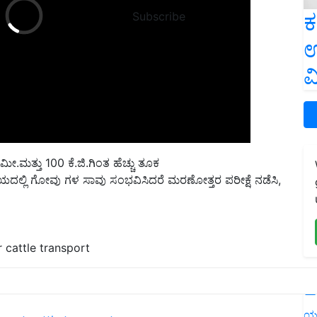
ಕ
Subscribe
ಉ
ವ
ಮೀ.ಮತ್ತು 100 ಕೆ.ಜಿ.ಗಿಂತ ಹೆಚ್ಚು ತೂಕ
 ಸಮಯದಲ್ಲಿ ಗೋವು ಗಳ ಸಾವು ಸಂಭವಿಸಿದರೆ ಮರಣೋತ್ತರ ಪರೀಕ್ಷೆ ನಡೆಸಿ,
 cattle transport
L
sport
cattle transport
ಯ