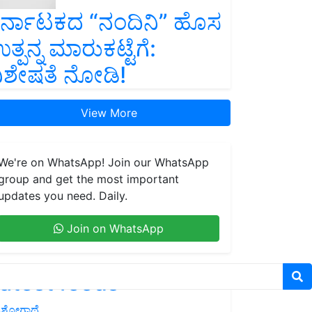
ರ್ನಾಟಕದ “ನಂದಿನಿ” ಹೊಸ
ತ್ಪನ್ನ ಮಾರುಕಟ್ಟೆಗೆ:
ಿಶೇಷತೆ ನೋಡಿ!
View More
We're on WhatsApp! Join our WhatsApp
group and get the most important
updates you need. Daily.
Join on WhatsApp
atest feeds
ಶೋಗಾಥೆ