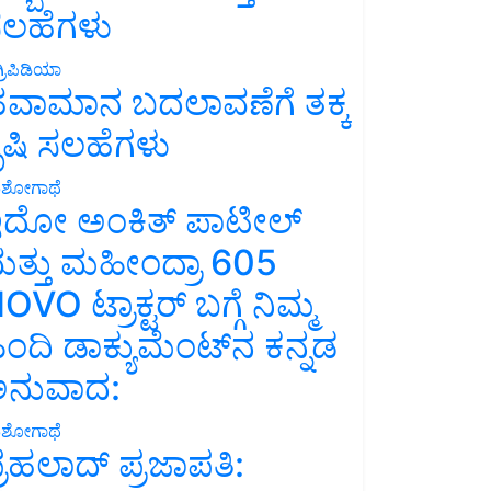
ಲಹೆಗಳು
್ರಿಪಿಡಿಯಾ
ವಾಮಾನ ಬದಲಾವಣೆಗೆ ತಕ್ಕ
ೃಷಿ ಸಲಹೆಗಳು
ಶೋಗಾಥೆ
ದೋ ಅಂಕಿತ್ ಪಾಟೀಲ್
ತ್ತು ಮಹೀಂದ್ರಾ 605
OVO ಟ್ರಾಕ್ಟರ್ ಬಗ್ಗೆ ನಿಮ್ಮ
ಿಂದಿ ಡಾಕ್ಯುಮೆಂಟ್‌ನ ಕನ್ನಡ
ನುವಾದ:
ಶೋಗಾಥೆ
್ರಹಲಾದ್ ಪ್ರಜಾಪತಿ: