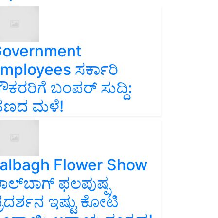
overnment
mployees ಸರ್ಕಾರಿ
ೌಕರರಿಗೆ ಬಂಪರ್‌ ಸುದ್ದಿ:
ಣದ ಮಳೆ!
albagh Flower Show
ಾಲ್‌ಬಾಗ್ ಫಲಪುಷ್ಪ
್ರದರ್ಶನ ಇಷ್ಟು ಕೋಟಿ