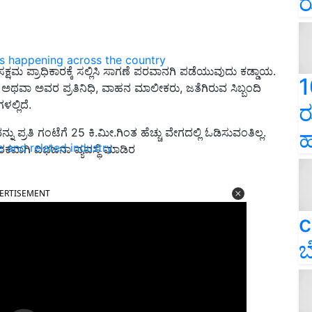
ರ
ns happening across the country
ಮ ಪ್ರಾಧಿಕಾರಕ್ಕೆ ಸಲ್ಲಿಸಿ ಸಾಗಣೆ ಪರವಾನಗಿ ಪಡೆಯುವುದು ಕಡ್ಡಾಯ.
1
ಾ ಅವರ ಪ್ರತಿನಿಧಿ, ವಾಹನ ಮಾಲೀಕರು, ಜತೆಗಿರುವ ಸಿಬ್ಬಂದಿ
್ಲಿದೆ.
ರ
ಪ್ರತಿ ಗಂಟೆಗೆ 25 ಕಿ.ಮೀ.ಗಿಂತ ಹೆಚ್ಚು ವೇಗದಲ್ಲಿ ಓಡಿಸುವಂತಿಲ್ಲ.
ಹ
e and related industry
ಕವಾಗಿ ವಿಭಜನಾ ವ್ಯವಸ್ಥೆ ಮಾಡಿರ
ERTISEMENT
c
ಬ