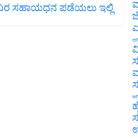
ವಿರ ಸಹಾಯಧನ ಪಡೆಯಲು ಇಲ್ಲಿ
ಮ
ಜ
ಎ
ಅಗ
ವ
ಸ
ಮ
ಅಗ
ಹ
ಸ
ಉ