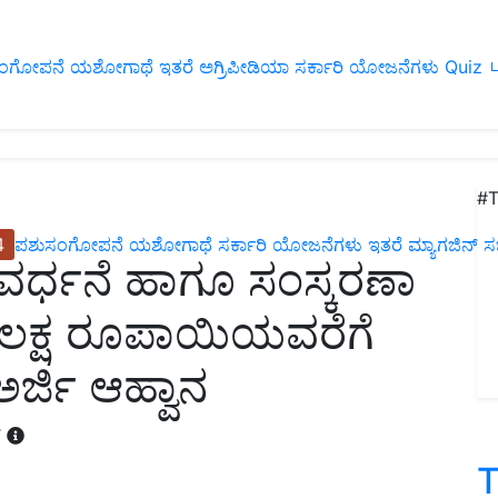
ಂಗೋಪನೆ
ಯಶೋಗಾಥೆ
ಇತರೆ
ಅಗ್ರಿಪೀಡಿಯಾ
ಸರ್ಕಾರಿ ಯೋಜನೆಗಳು
Quiz
ப
#T
4
ಪಶುಸಂಗೋಪನೆ
ಯಶೋಗಾಥೆ
ಸರ್ಕಾರಿ ಯೋಜನೆಗಳು
ಇತರೆ
ಮ್ಯಾಗಜಿನ್‌ ಸಬ್‌
್ಯವರ್ಧನೆ ಹಾಗೂ ಸಂಸ್ಕರಣಾ
 ಲಕ್ಷ ರೂಪಾಯಿಯವರೆಗೆ
್ಜಿ ಆಹ್ವಾನ
T
T