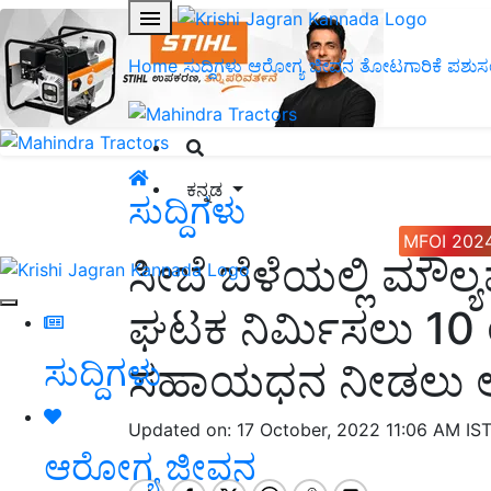
Home
ಸುದ್ದಿಗಳು
ಆರೋಗ್ಯ ಜೀವನ
ತೋಟಗಾರಿಕೆ
ಪಶುಸ
ಕನ್ನಡ
ಸುದ್ದಿಗಳು
MFOI 202
ಸೀಬೆ ಬೆಳೆಯಲ್ಲಿ ಮೌಲ
ಘಟಕ ನಿರ್ಮಿಸಲು 10
ಸುದ್ದಿಗಳು
ಸಹಾಯಧನ ನೀಡಲು ಅರ
Updated on: 17 October, 2022 11:06 AM IS
ಆರೋಗ್ಯ ಜೀವನ