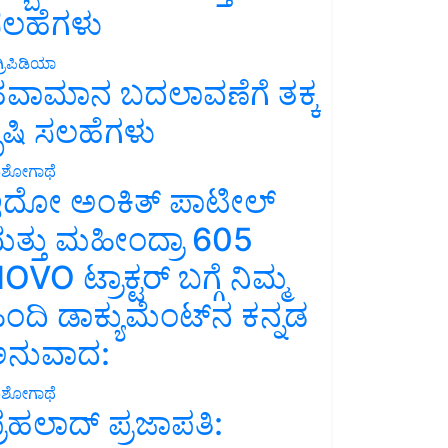
ಲಹೆಗಳು
್ರಿಪಿಡಿಯಾ
ವಾಮಾನ ಬದಲಾವಣೆಗೆ ತಕ್ಕ
ೃಷಿ ಸಲಹೆಗಳು
ಶೋಗಾಥೆ
ದೋ ಅಂಕಿತ್ ಪಾಟೀಲ್
ತ್ತು ಮಹೀಂದ್ರಾ 605
OVO ಟ್ರಾಕ್ಟರ್ ಬಗ್ಗೆ ನಿಮ್ಮ
ಿಂದಿ ಡಾಕ್ಯುಮೆಂಟ್‌ನ ಕನ್ನಡ
ನುವಾದ:
ಶೋಗಾಥೆ
್ರಹಲಾದ್ ಪ್ರಜಾಪತಿ: