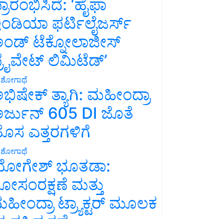
್ರಾರಂಭಿಸಿದೆ: ‘ಹೈಫಾ
ಂಡಿಯಾ ಫರ್ಟಿಲೈಜರ್ಸ್
ಂಡ್ ಟೆಕ್ನೋಲಾಜೀಸ್
್ರೈವೇಟ್ ಲಿಮಿಟೆಡ್’
ಶೋಗಾಥೆ
ಭಿಷೇಕ್ ತ್ಯಾಗಿ: ಮಹೀಂದ್ರಾ
ರ್ಜುನ್ 605 DI ಜೊತೆ
ೊಸ ಎತ್ತರಗಳಿಗೆ
ಶೋಗಾಥೆ
ೋಗೇಶ್ ಭೂತಡಾ:
ೋಸಂರಕ್ಷಣೆ ಮತ್ತು
ಹೀಂದ್ರಾ ಟ್ರ್ಯಾಕ್ಟರ್ ಮೂಲಕ