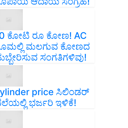
ೂಪಾಯಿ ಆದಾಯ ಸಂಗ್ರಹ!
0 ಕೋಟಿ ರೂ ಕೋಣ! AC
ೂಮಲ್ಲಿ ಮಲಗುವ ಕೋಣದ
ುಬ್ಬೇರಿಸುವ ಸಂಗತಿಗಳಿವು!
ylinder price ಸಿಲಿಂಡರ್‌
ೆಲೆಯಲ್ಲಿ ಭರ್ಜರಿ ಇಳಿಕೆ!