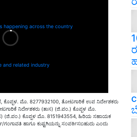
ರ
ns happening across the country
1
ರ
ಹ
e and related industry
c
ಇಲಾಖೆ, ಕೊಪ್ಪಳ. ಮೊ. 8277932100, ತೋಟಗಾರಿಕೆ ಉಪ ನಿರ್ದೇಶಕರು
ಬ
ರಿಕೆ ನಿರ್ದೇಶಕರು (ತಾಸ) (ಜಿ.ಪಂ.) ಕೊಪ್ಪಳ ಮೊ.
) (ಜಿ.ಪಂ.) ಕೊಪ್ಪಳ ಮೊ. 8151943554, ಹಿರಿಯ ಸಹಾಯಕ
ಗಾ/ಗಂಗಾವತಿ ಹಾಗೂ ಕುಷ್ಟಗಿಯನ್ನು ಸಂಪರ್ಕಿಸಬಹುದು ಎಂದು