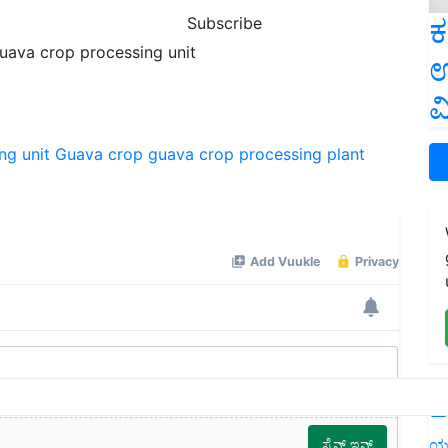
ಕ
Subscribe
guava crop processing unit
ಉ
ವ
ng unit
Guava crop
guava crop processing plant
L
ಯ