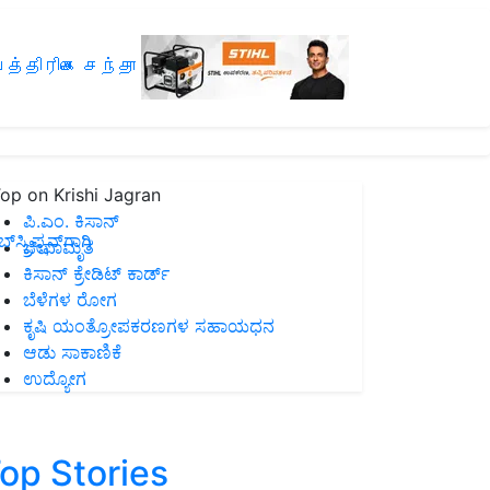
த்திரிகை சந்தா
op on Krishi Jagran
ಪಿ.ಎಂ. ಕಿಸಾನ್
ಸ್ಕ್ರಿಪ್ಷನ್‌ಗಾಗಿ
ಜೀವಾಮೃತ
ಕಿಸಾನ್ ಕ್ರೇಡಿಟ್ ಕಾರ್ಡ್
ಬೆಳೆಗಳ ರೋಗ
ಕೃಷಿ ಯಂತ್ರೋಪಕರಣಗಳ ಸಹಾಯಧನ
ಆಡು ಸಾಕಾಣಿಕೆ
ಉದ್ಯೋಗ
op Stories