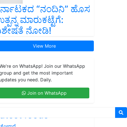
ರ್ನಾಟಕದ “ನಂದಿನಿ” ಹೊಸ
ತ್ಪನ್ನ ಮಾರುಕಟ್ಟೆಗೆ:
ಿಶೇಷತೆ ನೋಡಿ!
View More
We're on WhatsApp! Join our WhatsApp
group and get the most important
updates you need. Daily.
Join on WhatsApp
atest feeds
ಶೋಗಾಥೆ