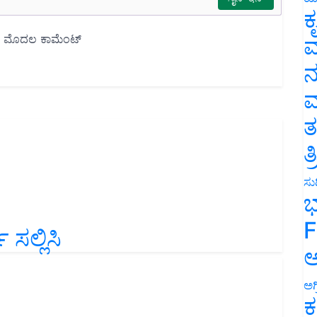
ಕ
ವ
ನ
ಮ
ತ
ತ
ಸುದ
ಭ
F
 ಸಲ್ಲಿಸಿ
ಅ
ಅಗ
ಕ