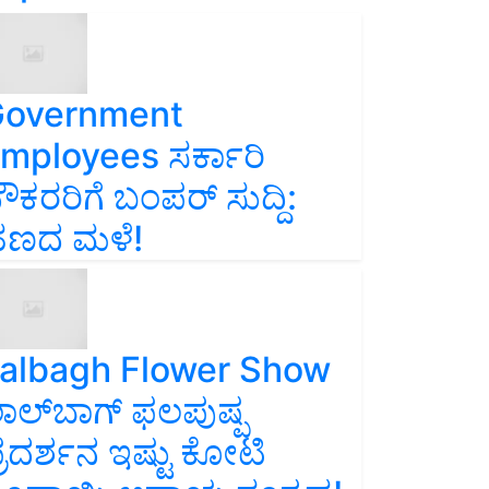
overnment
mployees ಸರ್ಕಾರಿ
ೌಕರರಿಗೆ ಬಂಪರ್‌ ಸುದ್ದಿ:
ಣದ ಮಳೆ!
albagh Flower Show
ಾಲ್‌ಬಾಗ್ ಫಲಪುಷ್ಪ
್ರದರ್ಶನ ಇಷ್ಟು ಕೋಟಿ