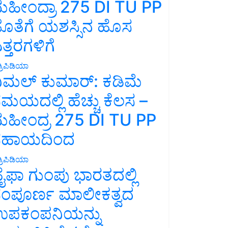
ಹೀಂದ್ರಾ 275 DI TU PP
ೊತೆಗೆ ಯಶಸ್ಸಿನ ಹೊಸ
ತ್ತರಗಳಿಗೆ
್ರಿಪಿಡಿಯಾ
ಿಮಲ್ ಕುಮಾರ್: ಕಡಿಮೆ
ಮಯದಲ್ಲಿ ಹೆಚ್ಚು ಕೆಲಸ –
ಹೀಂದ್ರ 275 DI TU PP
ಸಹಾಯದಿಂದ
್ರಿಪಿಡಿಯಾ
ೈಫಾ ಗುಂಪು ಭಾರತದಲ್ಲಿ
ಂಪೂರ್ಣ ಮಾಲೀಕತ್ವದ
ಪಕಂಪನಿಯನ್ನು