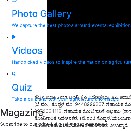
Photo Gallery
We capture the best photos around events, exhibitio
Videos
Handpicked videos to inspire the nation on agricultur
Quiz
ಹೆಚ್ಚಿನ ಮಾಹಿತಿಗಾಗಿ ಜಂಟಿ ಕೃಷಿ ನಿರ್ದೇಶಕರು, ಕೃಷಿ 
Take a quiz and test your agriculture knowledge
(ಜಿ.ಪಂ.) ಕೊಪ್ಪಳ ಮೊ. 9448999237, ಸಹಾಯಕ ತೋಟಗಾ
Magazine
9972634118, ಸಹಾಯಕ ತೋಟಗಾರಿಕೆ ಅಧಿಕಾರಿ (ತಾಸ
ತೋಟಗಾರಿಕೆ ನಿರ್ದೇಶಕರು (ಜಿ.ಪಂ.) ಕೊಪ್ಪಳ/ಯಲಬುರ್
Subscribe to our print & digital magazines now
ತೋಟಗಾರಿಕಾ ಇಲಾಖೆಯ ಉಪನಿರ್ದೇಶಕರು ತಿಳಿಸಿದ್ದಾರೆ.