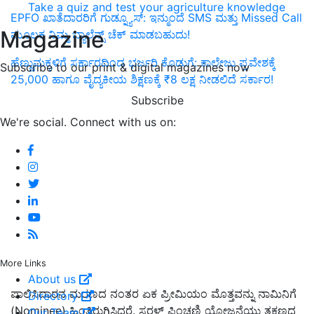
Take a quiz and test your agriculture knowledge
EPFO ಖಾತೆದಾರರಿಗೆ ಗುಡ್ನ್ಯೂಸ್: ಇನ್ಮುಂದೆ SMS ಮತ್ತು Missed Call
Magazine
ಮೂಲಕ ನಿಮ್ಮ ಬ್ಯಾಲೆನ್ಸ್ ಚೆಕ್ ಮಾಡಬಹುದು!
ಹೆಣ್ಣುಮಕ್ಕಳಿಗೆ ಸರ್ಕಾರದಿಂದ ಭರ್ಜರಿ ಕೊಡುಗೆ: ಕಾಲೇಜು ಪ್ರವೇಶಕ್ಕೆ
Subscribe to our print & digital magazines now
25,000 ಹಾಗೂ ವೈದ್ಯಕೀಯ ಶಿಕ್ಷಣಕ್ಕೆ ₹8 ಲಕ್ಷ ನೀಡಲಿದೆ ಸರ್ಕಾರ!
Subscribe
We're social. Connect with us on:
More Links
About us
ಪಾಲಿಸಿದಾರನ ಮರಣದ ನಂತರ ಏಕ ಪ್ರೀಮಿಯಂ ಮೊತ್ತವನ್ನು ನಾಮಿನಿಗೆ
Directory
(Nominee) ಹಿಂತಿರುಗಿಸಿದರೆ. ಸರಳ್ ಪಿಂಚಣಿ ಯೋಜನೆಯು ತಕ್ಷಣದ
Our Team