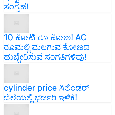
ಸಂಗ್ರಹ!
10 ಕೋಟಿ ರೂ ಕೋಣ! AC
ರೂಮಲ್ಲಿ ಮಲಗುವ ಕೋಣದ
ಹುಬ್ಬೇರಿಸುವ ಸಂಗತಿಗಳಿವು!
cylinder price ಸಿಲಿಂಡರ್‌
ಬೆಲೆಯಲ್ಲಿ ಭರ್ಜರಿ ಇಳಿಕೆ!