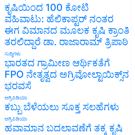
ಕೃಷಿಯಿಂದ 100 ಕೋಟಿ
ವಹಿವಾಟು: ಹೆಲಿಕಾಪ್ಟರ್ ನಂತರ
ಈಗ ವಿಮಾನದ ಮೂಲಕ ಕೃಷಿ ಕ್ರಾಂತಿ
ತರಲಿದ್ದಾರೆ ಡಾ. ರಾಜಾರಾಮ್ ತ್ರಿಪಾಠಿ
ಸುದ್ದಿಗಳು
ಭಾರತದ ಗ್ರಾಮೀಣ ಆರ್ಥಿಕತೆಗೆ
FPO ನೇತೃತ್ವದ ಅಗ್ರಿವೋಲ್ಟಾಯಿಕ್ಸ್‌ನ
ಭರವಸೆ
ಅಗ್ರಿಪಿಡಿಯಾ
ಕಬ್ಬು ಬೆಳೆಯಲು ಸೂಕ್ತ ಸಲಹೆಗಳು
ಅಗ್ರಿಪಿಡಿಯಾ
ಹವಾಮಾನ ಬದಲಾವಣೆಗೆ ತಕ್ಕ ಕೃಷಿ