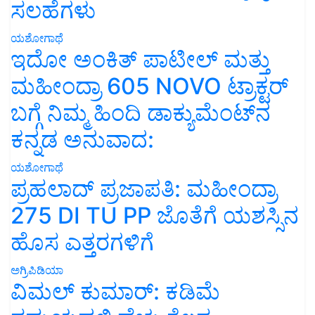
ಸಲಹೆಗಳು
ಯಶೋಗಾಥೆ
ಇದೋ ಅಂಕಿತ್ ಪಾಟೀಲ್ ಮತ್ತು
ಮಹೀಂದ್ರಾ 605 NOVO ಟ್ರಾಕ್ಟರ್
ಬಗ್ಗೆ ನಿಮ್ಮ ಹಿಂದಿ ಡಾಕ್ಯುಮೆಂಟ್‌ನ
ಕನ್ನಡ ಅನುವಾದ:
ಯಶೋಗಾಥೆ
ಪ್ರಹಲಾದ್ ಪ್ರಜಾಪತಿ: ಮಹೀಂದ್ರಾ
275 DI TU PP ಜೊತೆಗೆ ಯಶಸ್ಸಿನ
ಹೊಸ ಎತ್ತರಗಳಿಗೆ
ಅಗ್ರಿಪಿಡಿಯಾ
ವಿಮಲ್ ಕುಮಾರ್: ಕಡಿಮೆ