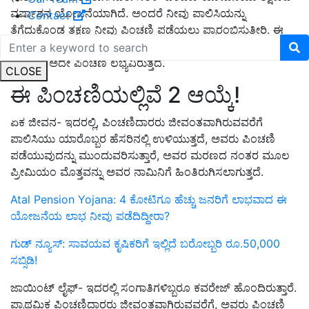
ವರ್ಷಾಶನ ಯೋಜನೆಯಾಗಿದೆ. ಅಂದರೆ ನೀವು ಪಾಲಿಸಿಯನ್ನು
Contact
ತೆಗೆದುಕೊಂಡ ತಕ್ಷಣ ನೀವು ಪಿಂಚಣಿ ಪಡೆಯಲು ಪ್ರಾರಂಭಿಸುತ್ತೀರಿ. ಈ
ಪಾಲಿಸಿಯನ್ನು ತೆಗೆದುಕೊಂಡ ನಂತರ, ಪಿಂಚಣಿ ಪ್ರಾರಂಭವಾದಾಗ, ಇಡೀ
ಜೀವನಕ್ಕೆ ಅದೇ ಪಿಂಚಣಿ ಲಭ್ಯವಿರುತ್ತದೆ.
CLOSE
ಈ ಪಿಂಚಣಿಯಲ್ಲಿವೆ 2 ಆಯ್ಕೆ!
ಏಕ ಜೀವನ- ಇದರಲ್ಲಿ, ಪಿಂಚಣಿದಾರರು ಜೀವಂತವಾಗಿರುವವರೆಗೆ
ಪಾಲಿಸಿಯು ಯಾರೊಬ್ಬರ ಹೆಸರಿನಲ್ಲಿ ಉಳಿಯುತ್ತದೆ, ಅವರು ಪಿಂಚಣಿ
ಪಡೆಯುವುದನ್ನು ಮುಂದುವರಿಸುತ್ತಾರೆ, ಅವರ ಮರಣದ ನಂತರ ಮೂಲ
ಪ್ರೀಮಿಯಂ ಮೊತ್ತವನ್ನು ಅವರ ನಾಮಿನಿಗೆ ಹಿಂತಿರುಗಿಸಲಾಗುತ್ತದೆ.
Atal Pension Yojana: 4 ಕೋಟಿಗೂ ಹೆಚ್ಚು ಜನರಿಗೆ ಲಾಭವಾದ ಈ
ಯೋಜನೆಯ ಲಾಭ ನೀವು ಪಡೆದಿದ್ದೀರಾ?
ಗುಡ್‌ ನ್ಯೂಸ್‌: ಸಾವಯವ ಕೃಷಿಕರಿಗೆ ಇಲ್ಲಿದೆ ಬರೋಬ್ಬರಿ ರೂ.50,000
ಸಬ್ಸಿಡಿ!
ಜಾಯಿಂಟ್ ಲೈಫ್- ಇದರಲ್ಲಿ ಸಂಗಾತಿಗಳಿಬ್ಬರೂ ಕವರೇಜ್ ಹೊಂದಿರುತ್ತಾರೆ.
ಪ್ರಾಥಮಿಕ ಪಿಂಚಣಿದಾರರು ಜೀವಂತವಾಗಿರುವವರೆಗೆ, ಅವರು ಪಿಂಚಣಿ