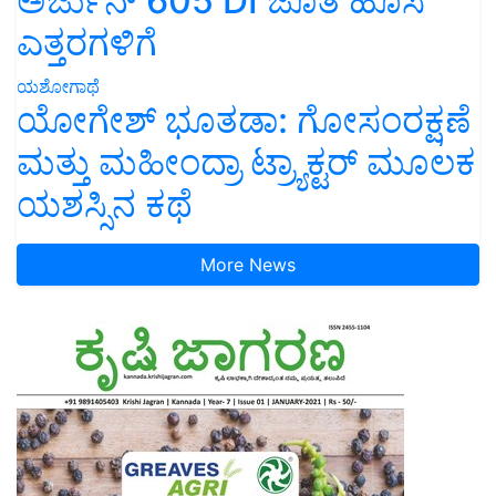
ಅರ್ಜುನ್ 605 DI ಜೊತೆ ಹೊಸ
ಎತ್ತರಗಳಿಗೆ
ಯಶೋಗಾಥೆ
ಯೋಗೇಶ್ ಭೂತಡಾ: ಗೋಸಂರಕ್ಷಣೆ
ಮತ್ತು ಮಹೀಂದ್ರಾ ಟ್ರ್ಯಾಕ್ಟರ್ ಮೂಲಕ
ಯಶಸ್ಸಿನ ಕಥೆ
More News