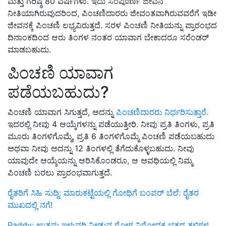
ಮತ್ತು ಗರಿಷ್ಠ 80 ವರ್ಷಗಳು. ಇದು ಸಂಪೂರ್ಣ ಜೀವನ
ನೀತಿಯಾಗಿರುವುದರಿಂದ, ಪಿಂಚಣಿದಾರರು ಜೀವಂತವಾಗಿರುವವರೆಗೆ ಇಡೀ
ಜೀವನಕ್ಕೆ ಪಿಂಚಣಿ ಲಭ್ಯವಿರುತ್ತದೆ. ಸರಳ ಪಿಂಚಣಿ ನೀತಿಯನ್ನು ಪ್ರಾರಂಭದ
ದಿನಾಂಕದಿಂದ ಆರು ತಿಂಗಳ ನಂತರ ಯಾವಾಗ ಬೇಕಾದರೂ ಸರೆಂಡರ್
ಮಾಡಬಹುದು.
ಪಿಂಚಣಿ ಯಾವಾಗ
ಪಡೆಯಬಹುದು?
ಪಿಂಚಣಿ ಯಾವಾಗ ಸಿಗುತ್ತದೆ, ಅದನ್ನು
ಪಿಂಚಣಿದಾರರು ನಿರ್ಧರಿಸುತ್ತಾರೆ.
ಇದರಲ್ಲಿ ನೀವು 4 ಆಯ್ಕೆಗಳನ್ನು ಪಡೆಯುತ್ತೀರಿ. ನೀವು ಪ್ರತಿ ತಿಂಗಳು, ಪ್ರತಿ
ಮೂರು ತಿಂಗಳಿಗೊಮ್ಮೆ, ಪ್ರತಿ 6 ತಿಂಗಳಿಗೊಮ್ಮೆ ಪಿಂಚಣಿ ಪಡೆಯಬಹುದು
ಅಥವಾ ನೀವು ಅದನ್ನು 12 ತಿಂಗಳಲ್ಲಿ ತೆಗೆದುಕೊಳ್ಳಬಹುದು. ನೀವು
ಯಾವುದೇ ಆಯ್ಕೆಯನ್ನು ಆರಿಸಿಕೊಂಡರೂ, ಆ ಅವಧಿಯಲ್ಲಿ ನಿಮ್ಮ
ಪಿಂಚಣಿ ಬರಲು ಪ್ರಾರಂಭವಾಗುತ್ತದೆ.
ರೈತರಿಗೆ ಸಿಹಿ ಸುದ್ದಿ: ಮಾರುಕಟ್ಟೆಯಲ್ಲಿ ಗೋಧಿಗೆ ಬಂಪರ್ ಬೆಲೆ: ರೈತರ
ಮುಖದಲ್ಲಿ ನಗೆ!
Paddy: ಉತ್ತಮ ಇಳುವರಿ ನೀಡುವ ರೋಗ ನಿರೋಧಕ ಭತ್ತದ ತಳಿಗಳ