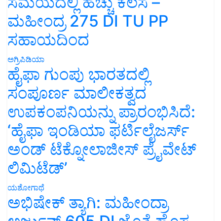
ಸಮಯದಲ್ಲಿ ಹೆಚ್ಚು ಕೆಲಸ –
ಮಹೀಂದ್ರ 275 DI TU PP
ಸಹಾಯದಿಂದ
ಅಗ್ರಿಪಿಡಿಯಾ
ಹೈಫಾ ಗುಂಪು ಭಾರತದಲ್ಲಿ
ಸಂಪೂರ್ಣ ಮಾಲೀಕತ್ವದ
ಉಪಕಂಪನಿಯನ್ನು ಪ್ರಾರಂಭಿಸಿದೆ:
‘ಹೈಫಾ ಇಂಡಿಯಾ ಫರ್ಟಿಲೈಜರ್ಸ್
ಅಂಡ್ ಟೆಕ್ನೋಲಾಜೀಸ್ ಪ್ರೈವೇಟ್
ಲಿಮಿಟೆಡ್’
ಯಶೋಗಾಥೆ
ಅಭಿಷೇಕ್ ತ್ಯಾಗಿ: ಮಹೀಂದ್ರಾ