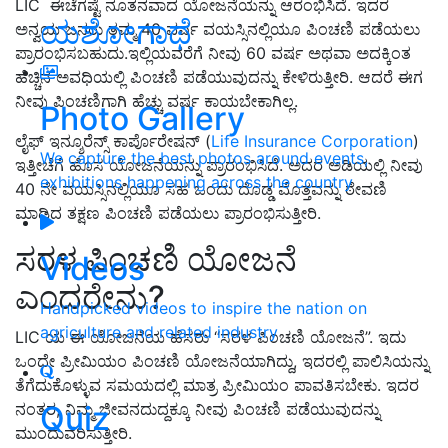
LIC ಈಚೆಗಷ್ಟೆ ನೂತನವಾದ ಯೋಜನೆಯನ್ನು ಆರಂಭಿಸಿದೆ. ಇದರ
ಯಶೋಗಾಥೆ
ಅನ್ವಯ ಜನರು ತಮ್ಮ 40 ವರ್ಷ ವಯಸ್ಸಿನಲ್ಲಿಯೂ ಪಿಂಚಣಿ ಪಡೆಯಲು
ಪ್ರಾರಂಭಿಸಬಹುದು.ಇಲ್ಲಿಯವರೆಗೆ ನೀವು 60 ವರ್ಷ ಅಥವಾ ಅದಕ್ಕಿಂತ
ಹೆಚ್ಚಿನ ಅವಧಿಯಲ್ಲಿ ಪಿಂಚಣಿ ಪಡೆಯುವುದನ್ನು ಕೇಳಿರುತ್ತೀರಿ. ಆದರೆ ಈಗ
ನೀವು ಪಿಂಚಣಿಗಾಗಿ ಹೆಚ್ಚು ವರ್ಷ ಕಾಯಬೇಕಾಗಿಲ್ಲ.
Photo Gallery
ಲೈಫ್ ಇನ್ಶೂರೆನ್ಸ್ ಕಾರ್ಪೊರೇಷನ್ (
Life Insurance Corporation
)
We capture the best photos around events,
ಇತ್ತೀಚೆಗೆ ಹೊಸ ಯೋಜನೆಯನ್ನು ಪ್ರಾರಂಭಿಸಿದೆ. ಅದರ ಅಡಿಯಲ್ಲಿ ನೀವು
exhibitions happening across the country
40 ನೇ ವಯಸ್ಸಿನಲ್ಲಿಯೂ ಸಹ ಒಂದು ದೊಡ್ಡ ಮೊತ್ತವನ್ನು ಠೇವಣಿ
ಮಾಡಿದ ತಕ್ಷಣ ಪಿಂಚಣಿ ಪಡೆಯಲು ಪ್ರಾರಂಭಿಸುತ್ತೀರಿ.
ಸರಳ ಪಿಂಚಣಿ ಯೋಜನೆ
Videos
ಎಂದರೇನು?
Handpicked videos to inspire the nation on
agriculture and related industry
LIC ಯ ಈ ಯೋಜನೆಯ ಹೆಸರು “ಸರಳ ಪಿಂಚಣಿ ಯೋಜನೆ”. ಇದು
ಒಂದೇ ಪ್ರೀಮಿಯಂ ಪಿಂಚಣಿ ಯೋಜನೆಯಾಗಿದ್ದು, ಇದರಲ್ಲಿ ಪಾಲಿಸಿಯನ್ನು
ತೆಗೆದುಕೊಳ್ಳುವ ಸಮಯದಲ್ಲಿ ಮಾತ್ರ ಪ್ರೀಮಿಯಂ ಪಾವತಿಸಬೇಕು. ಇದರ
Quiz
ನಂತರ, ನಿಮ್ಮ ಜೀವನದುದ್ದಕ್ಕೂ ನೀವು ಪಿಂಚಣಿ ಪಡೆಯುವುದನ್ನು
ಮುಂದುವರಿಸುತ್ತೀರಿ.