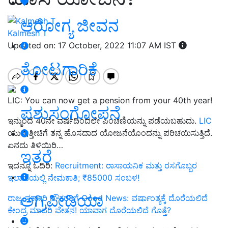
ಆರೋಗ್ಯ ಜೀವನ
Kalmesh T
Updated on: 17 October, 2022 11:07 AM IST
ತೋಟಗಾರಿಕೆ
LIC: You can now get a pension from your 40th year!
ಪಶುಸಂಗೋಪನೆ
ಇನ್ಮುಂದೆ 40ನೇ ವರ್ಷದಿಂದಲೇ ಪಿಂಚಣಿಯನ್ನು ಪಡೆಯಬಹುದು.
LIC
ಯು ಇತ್ತೀಚಿಗೆ ತನ್ನ ಹೊಸದಾದ ಯೋಜನೆಯೊಂದನ್ನು ಪರಿಚಯಿಸುತ್ತಿದೆ.
ಏನದು ತಿಳಿಯಿರಿ…
ಇತರೆ
ಇದನ್ನೂ ಓದಿರಿ:
Recruitment: ರಾಸಾಯನಿಕ ಮತ್ತು ರಸಗೊಬ್ಬರ
ಇಲಾಖೆಯಲ್ಲಿ ನೇಮಕಾತಿ; ₹85000 ಸಂಬಳ!
ಅಗ್ರಿಪೀಡಿಯಾ
ರಾಜ್ಯ ಸರ್ಕಾರಿ ನೌಕರರಿಗೆ Good News: ವರ್ಷಾಂತ್ಯಕ್ಕೆ ದೊರೆಯಲಿದೆ
ಕೇಂದ್ರ ಮಾದರಿ ವೇತನ! ಯಾವಾಗ ದೊರೆಯಲಿದೆ ಗೊತ್ತೆ?