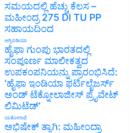
ಸಮಯದಲ್ಲಿ ಹೆಚ್ಚು ಕೆಲಸ –
ಮಹೀಂದ್ರ 275 DI TU PP
ಸಹಾಯದಿಂದ
ಅಗ್ರಿಪಿಡಿಯಾ
ಹೈಫಾ ಗುಂಪು ಭಾರತದಲ್ಲಿ
ಸಂಪೂರ್ಣ ಮಾಲೀಕತ್ವದ
ಉಪಕಂಪನಿಯನ್ನು ಪ್ರಾರಂಭಿಸಿದೆ:
‘ಹೈಫಾ ಇಂಡಿಯಾ ಫರ್ಟಿಲೈಜರ್ಸ್
ಅಂಡ್ ಟೆಕ್ನೋಲಾಜೀಸ್ ಪ್ರೈವೇಟ್
ಲಿಮಿಟೆಡ್’
ಯಶೋಗಾಥೆ
ಅಭಿಷೇಕ್ ತ್ಯಾಗಿ: ಮಹೀಂದ್ರಾ