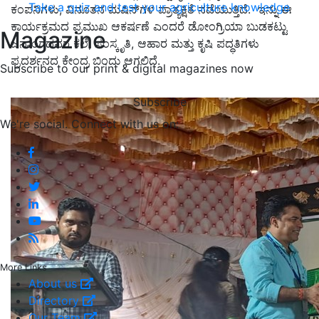
Take a quiz and test your agriculture knowledge
ಕಂಪನಿಗಳು, ವಿನೂತನ ಮಷಿನ್‌ಗಳ ಪ್ರಾತ್ಯಕ್ಷಿತೆ ನಡೆಯುತ್ತಿದೆ. ಇನ್ನು ಈ
ಕಾರ್ಯಕ್ರಮದ ಪ್ರಮುಖ ಆಕರ್ಷಣೆ ಎಂದರೆ ಡೋಂಗ್ರಿಯಾ ಬುಡಕಟ್ಟು
Magazine
ಜನಾಂಗದವರ ಕಲೆ, ಸಂಸ್ಕೃತಿ, ಆಹಾರ ಮತ್ತು ಕೃಷಿ ಪದ್ಧತಿಗಳು
ಪ್ರದರ್ಶನದ ಕೇಂದ್ರ ಬಿಂದು ಆಗಲಿದೆ.
Subscribe to our print & digital magazines now
Subscribe
We're social. Connect with us on:
More Links
About us
Directory
Our Team