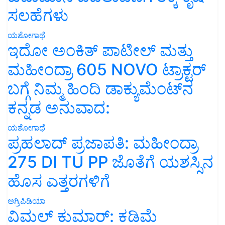
ಸಲಹೆಗಳು
ಯಶೋಗಾಥೆ
ಇದೋ ಅಂಕಿತ್ ಪಾಟೀಲ್ ಮತ್ತು
ಮಹೀಂದ್ರಾ 605 NOVO ಟ್ರಾಕ್ಟರ್
ಬಗ್ಗೆ ನಿಮ್ಮ ಹಿಂದಿ ಡಾಕ್ಯುಮೆಂಟ್‌ನ
ಕನ್ನಡ ಅನುವಾದ:
ಯಶೋಗಾಥೆ
ಪ್ರಹಲಾದ್ ಪ್ರಜಾಪತಿ: ಮಹೀಂದ್ರಾ
275 DI TU PP ಜೊತೆಗೆ ಯಶಸ್ಸಿನ
ಹೊಸ ಎತ್ತರಗಳಿಗೆ
ಅಗ್ರಿಪಿಡಿಯಾ
ವಿಮಲ್ ಕುಮಾರ್: ಕಡಿಮೆ