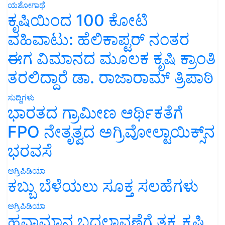
ಯಶೋಗಾಥೆ
ಕೃಷಿಯಿಂದ 100 ಕೋಟಿ
ವಹಿವಾಟು: ಹೆಲಿಕಾಪ್ಟರ್ ನಂತರ
ಈಗ ವಿಮಾನದ ಮೂಲಕ ಕೃಷಿ ಕ್ರಾಂತಿ
ತರಲಿದ್ದಾರೆ ಡಾ. ರಾಜಾರಾಮ್ ತ್ರಿಪಾಠಿ
ಸುದ್ದಿಗಳು
ಭಾರತದ ಗ್ರಾಮೀಣ ಆರ್ಥಿಕತೆಗೆ
FPO ನೇತೃತ್ವದ ಅಗ್ರಿವೋಲ್ಟಾಯಿಕ್ಸ್‌ನ
ಭರವಸೆ
ಅಗ್ರಿಪಿಡಿಯಾ
ಕಬ್ಬು ಬೆಳೆಯಲು ಸೂಕ್ತ ಸಲಹೆಗಳು
ಅಗ್ರಿಪಿಡಿಯಾ
ಹವಾಮಾನ ಬದಲಾವಣೆಗೆ ತಕ್ಕ ಕೃಷಿ