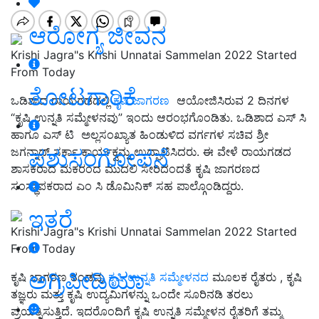
ಆರೋಗ್ಯ ಜೀವನ
Krishi Jagra"s Krishi Unnatai Sammelan 2022 Started
From Today
ತೋಟಗಾರಿಕೆ
ಒಡಿಶಾದ ರಾಯಗಡದಲ್ಲಿ
ಕೃಷಿ ಜಾಗರಣ
ಆಯೋಜಿಸಿರುವ 2 ದಿನಗಳ
“ಕೃಷಿ ಉನ್ನತಿ ಸಮ್ಮೇಳನವು” ಇಂದು ಆರಂಭಗೊಂಡಿತು. ಒಡಿಶಾದ ಎಸ್‌ ಸಿ
ಹಾಗೂ ಎಸ್‌ ಟಿ ಅಲ್ಲಸಂಖ್ಯಾತ ಹಿಂಡುಳಿದ ವರ್ಗಗಳ ಸಚಿವ ಶ್ರೀ
ಪಶುಸಂಗೋಪನೆ
ಜಗನ್ನಾಥ್‌ ಸರ್ಕಾ ಕಾರ್ಯಕ್ವನ್ನು ಉದ್ಘಾಟಿಸಿದರು. ಈ ವೇಳೆ ರಾಯಗಡದ
ಶಾಸಕರಾದ ಮಕರಂದ ಮುದಲಿ ಸೇರಿದಂದತೆ ಕೃಷಿ ಜಾಗರಣದ
ಸಂಸ್ಥಾಪಕರಾದ ಎಂ ಸಿ ಡೊಮಿನಿಕ್‌ ಸಹ ಪಾಲ್ಗೊಂಡಿದ್ದರು.
ಇತರೆ
Krishi Jagra"s Krishi Unnatai Sammelan 2022 Started
From Today
ಅಗ್ರಿಪೀಡಿಯಾ
ಕೃಷಿ ಜಾಗರಣ ತಂಡವು
ಕೃಷಿ ಉನ್ನತಿ ಸಮ್ಮೇಳನದ
ಮೂಲಕ ರೈತರು , ಕೃಷಿ
ತಜ್ಞರು ಮತ್ತು ಕೃಷಿ ಉದ್ಯಮಿಗಳನ್ನು ಒಂದೇ ಸೂರಿನಡಿ ತರಲು
ಪ್ರಯತ್ನಿಸುತ್ತಿದೆ. ಇದರೊಂದಿಗೆ ಕೃಷಿ ಉನ್ನತಿ ಸಮ್ಮೇಳನ ರೈತರಿಗೆ ತಮ್ಮ