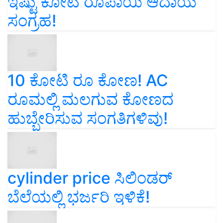
ಇಷ್ಟು ಕೋಟಿ ರೂಪಾಯಿ ಆದಾಯ
ಸಂಗ್ರಹ!
10 ಕೋಟಿ ರೂ ಕೋಣ! AC
ರೂಮಲ್ಲಿ ಮಲಗುವ ಕೋಣದ
ಹುಬ್ಬೇರಿಸುವ ಸಂಗತಿಗಳಿವು!
cylinder price ಸಿಲಿಂಡರ್‌
ಬೆಲೆಯಲ್ಲಿ ಭರ್ಜರಿ ಇಳಿಕೆ!