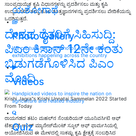
ಸಾಂಪ್ರದಾಯಿಕ ಕೃಷಿ ವಿಧಾನಗಳನ್ನು ಪ್ರದರ್ಶಿಸಲು ಮತ್ತು ಕೃಷಿ
ಯಶೋಗಾಥೆ
ಉದ್ಯಮಗಳಿಗೆ ತಮ್ಮ ಹೊಸ ತಂತ್ರಜ್ಞಾನಗಳನ್ನು ಪ್ರದರ್ಶಿಸಲು ವೇದಿಕೆಯನ್ನು
ಒದಗಿಸುತ್ತದೆ.
ದೇಶದ ರೈತರಿಗೆ ಸಿಹಿಸುದ್ದಿ:
Photo Gallery
ಪಿಎಂ ಕಿಸಾನ್‌ 12ನೇ ಕಂತು
We capture the best photos around events,
exhibitions happening across the country
ಬಿಡುಗಡೆಗೊಳಿಸಿದ ಪಿಎಂ
ಮೋದಿ
Videos
Handpicked videos to inspire the nation on
Krishi Jagra"s Krishi Unnatai Sammelan 2022 Started
agriculture and related industry
From Today
ರಾಯಗಡದ ತಟಂ ಮಹಲ್‌ನ ಸೆಂಚುರಿಯನ್ ಯೂನಿವರ್ಸಿಟಿ ಆಫ್
Quiz
ಟೆಕ್ನಾಲಜಿ ಅಂಡ್ ಮ್ಯಾನೇಜ್‌ಮೆಂಟ್ ಸ್ಕೂಲ್ ಆಫ್ ಫಾರ್ಮಸಿಯಲ್ಲಿ
ಆಯೋಜಿಸಿರುವ ಈ ಮೇಳದಲ್ಲಿ ಸಾಕಷ್ಟು ಕೃಷಿ ಕ್ಷೇತ್ರಕ್ಕೆ ಸಂಬಧಿಸಿದ