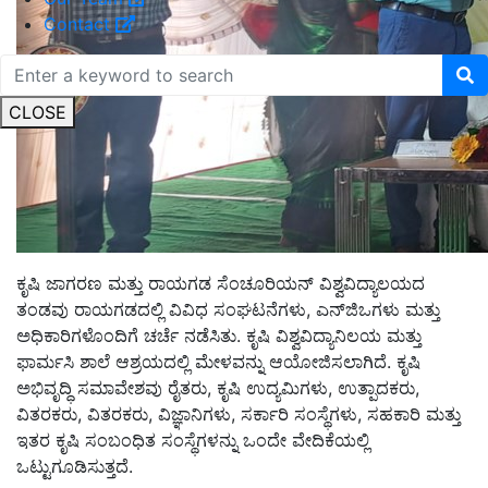
Contact
CLOSE
ಕೃಷಿ ಜಾಗರಣ ಮತ್ತು ರಾಯಗಡ ಸೆಂಚೂರಿಯನ್ ವಿಶ್ವವಿದ್ಯಾಲಯದ
ತಂಡವು ರಾಯಗಡದಲ್ಲಿ ವಿವಿಧ ಸಂಘಟನೆಗಳು, ಎನ್‌ಜಿಒಗಳು ಮತ್ತು
ಅಧಿಕಾರಿಗಳೊಂದಿಗೆ ಚರ್ಚೆ ನಡೆಸಿತು. ಕೃಷಿ ವಿಶ್ವವಿದ್ಯಾನಿಲಯ ಮತ್ತು
ಫಾರ್ಮಸಿ ಶಾಲೆ ಆಶ್ರಯದಲ್ಲಿ ಮೇಳವನ್ನು ಆಯೋಜಿಸಲಾಗಿದೆ. ಕೃಷಿ
ಅಭಿವೃದ್ಧಿ ಸಮಾವೇಶವು ರೈತರು, ಕೃಷಿ ಉದ್ಯಮಿಗಳು, ಉತ್ಪಾದಕರು,
ವಿತರಕರು, ವಿತರಕರು, ವಿಜ್ಞಾನಿಗಳು, ಸರ್ಕಾರಿ ಸಂಸ್ಥೆಗಳು, ಸಹಕಾರಿ ಮತ್ತು
ಇತರ ಕೃಷಿ ಸಂಬಂಧಿತ ಸಂಸ್ಥೆಗಳನ್ನು ಒಂದೇ ವೇದಿಕೆಯಲ್ಲಿ
ಒಟ್ಟುಗೂಡಿಸುತ್ತದೆ.