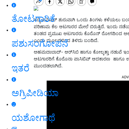
ತೋಟಗಾರಿಕೆ
ಸದ್ಯ ಐಪಿಎಲ್ ಶುರುವಾಗಿ ಒಂದು ತಿಂಗಳು ಕಳೆಯಲು ಬಂದಿ
ಪರಿಣಾಮ ಕೆಲ ಆಟಗಾರರ ಮೇಲೆ ಬಿರುತ್ತಿದೆ. ಇಂದು ನಡೆಯಬೇಕಿ
ತಂಡದ ಪ್ರಮುಖ ಆಟಗಾರರು ಕೊರೊನ್ ರೋಗದಿಂದ ಅಲಭ್ಯ
ಎಂದು ಮೂಲಗಳಿಂದ ತಿಳಿದು ಬಂದಿದೆ.
ಪಶುಸಂಗೋಪನೆ
ಅಹಮದಾಬಾದ್- ಆರ್​ಸಿಬಿ ಹಾಗೂ ಕೋಲ್ಕತ್ತಾ ನಡುವೆ ಇಂ
ಆಟಗಾರರಿಗೆ ಕೊರೊನಾ ಪಾಸಿಟಿವ್ ಆದಕಾರಣ ಹಾಗೂ ಉಳ
ಇತರೆ
ಮುಂದಡಲಾಗಿದೆ.
ADV
ಅಗ್ರಿಪೀಡಿಯಾ
ಯಶೋಗಾಥೆ