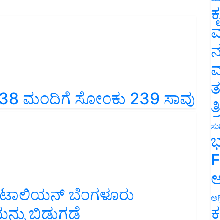
ಕ
ವ
ನ
ಮ
ತ
3,438 ಮಂದಿಗೆ ಸೋಂಕು 239 ಸಾವು
ತ
ಸುದ
ಭ
F
ಅ
ೇಟಾಲಿಯನ್ ಬೆಂಗಳೂರು
ಅಗ
ಕ
್ನು ಬಿಡುಗಡೆ