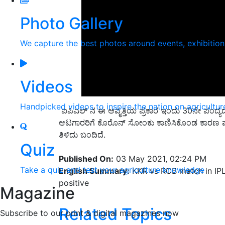
Photo Gallery
We capture the best photos around events, exhibitio
Videos
Handpicked videos to inspire the nation on agricultur
ಐಪಿಎಲ್ ನ ಈ ಆವೃತ್ತಿಯ ಪ್ರಕಾರ ಇಂದು 30ನೇ ಪಂದ್ಯ
ಆಟಗಾರರಿಗೆ ಕೊರೊನ್ ಸೋಂಕು ಕಾಣಿಸಿಕೊಂಡ ಕಾರಣ
ತಿಳಿದು ಬಂದಿದೆ.
Quiz
Published On:
03 May 2021, 02:24 PM
Take a quiz and test your agriculture knowledge
English Summary:
KKR vs RCB match in IPL
positive
Magazine
Related Topics
Subscribe to our print & digital magazines now