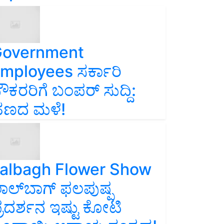
overnment
mployees ಸರ್ಕಾರಿ
ೌಕರರಿಗೆ ಬಂಪರ್‌ ಸುದ್ದಿ:
ಣದ ಮಳೆ!
albagh Flower Show
ಾಲ್‌ಬಾಗ್ ಫಲಪುಷ್ಪ
್ರದರ್ಶನ ಇಷ್ಟು ಕೋಟಿ