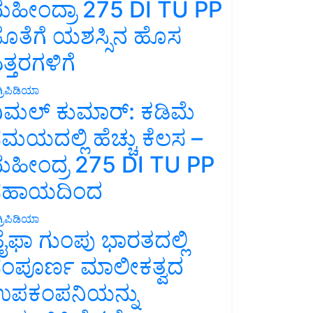
ಹೀಂದ್ರಾ 275 DI TU PP
ೊತೆಗೆ ಯಶಸ್ಸಿನ ಹೊಸ
ತ್ತರಗಳಿಗೆ
್ರಿಪಿಡಿಯಾ
ಿಮಲ್ ಕುಮಾರ್: ಕಡಿಮೆ
ಮಯದಲ್ಲಿ ಹೆಚ್ಚು ಕೆಲಸ –
ಹೀಂದ್ರ 275 DI TU PP
ಸಹಾಯದಿಂದ
್ರಿಪಿಡಿಯಾ
ೈಫಾ ಗುಂಪು ಭಾರತದಲ್ಲಿ
ಂಪೂರ್ಣ ಮಾಲೀಕತ್ವದ
ಪಕಂಪನಿಯನ್ನು