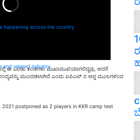
ರ
ns happening across the country
1
ರ
ಹ
e and related industry
ದಲ್ಲಿ ಈ ಎರಡು ತಂಡಗಳು ಮುಖಾಮುಖಿಯಾಗಲಿದ್ದವು, ಆದರೆ
 ಪಂದ್ಯವನ್ನು ಮುಂದಡಲಾಗಿದೆ ಎಂದು ಐಪಿಎಲ್ ನ ಆಪ್ತ ಮೂಲಗಳಿಂದ
c
 2021 postponed as 2 players in KKR camp test
ಬ