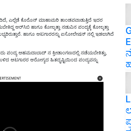
ದೆ, ಎಲ್ಲೆಡೆ ಕೊರೊನ್ ಮಾಹಾಮರಿ ತಾಂಡವವಾಡುತ್ತಿದೆ ಇದರ
ದ್ದ ಆರ್​ಸಿಬಿ ಹಾಗೂ ಕೋಲ್ಕತ್ತಾ ನಡುವಿನ ಪಂದ್ಯ‌ಕ್ಕೆ ಕೋಲ್ಕತ್ತಾ
G
ರಿರುತ್ತಾರೆ. ಹಾಗೂ ಆಟಗಾರರನ್ನು ಐಸೋಲೇಷನ್ ನಲ್ಲಿ ಇಡಲಾಗಿದೆ
E
ನ
ದು ಪಂದ್ಯ ಅಹಮದಾಬಾದ್ ನ ಕ್ರೀಡಾಂಗಣದಲ್ಲಿ ನಡೆಯಬೇಕಿತ್ತು,
ಿದ ಆಟಗಾರರ ಆರೋಗ್ಯದ ಹಿತದೃಷ್ಟಿಯಿಂದ ಪಂದ್ಯವನ್ನು
ಹ
ERTISEMENT
L
ಲ
ಪ