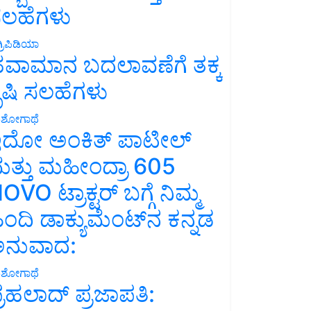
ಲಹೆಗಳು
್ರಿಪಿಡಿಯಾ
ವಾಮಾನ ಬದಲಾವಣೆಗೆ ತಕ್ಕ
ೃಷಿ ಸಲಹೆಗಳು
ಶೋಗಾಥೆ
ದೋ ಅಂಕಿತ್ ಪಾಟೀಲ್
ತ್ತು ಮಹೀಂದ್ರಾ 605
OVO ಟ್ರಾಕ್ಟರ್ ಬಗ್ಗೆ ನಿಮ್ಮ
ಿಂದಿ ಡಾಕ್ಯುಮೆಂಟ್‌ನ ಕನ್ನಡ
ನುವಾದ:
ಶೋಗಾಥೆ
್ರಹಲಾದ್ ಪ್ರಜಾಪತಿ: