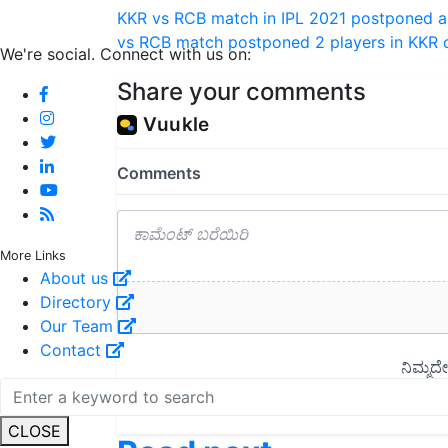
KKR vs RCB match in IPL 2021 postponed as
vs RCB match postponed
2 players in KKR 
We're social. Connect with us on:
Share your comments
More Links
About us
Directory
Our Team
Contact
CLOSE