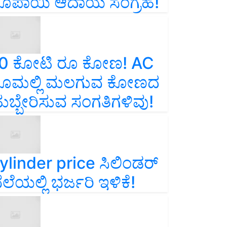
ೂಪಾಯಿ ಆದಾಯ ಸಂಗ್ರಹ!
0 ಕೋಟಿ ರೂ ಕೋಣ! AC
ೂಮಲ್ಲಿ ಮಲಗುವ ಕೋಣದ
ುಬ್ಬೇರಿಸುವ ಸಂಗತಿಗಳಿವು!
ylinder price ಸಿಲಿಂಡರ್‌
ೆಲೆಯಲ್ಲಿ ಭರ್ಜರಿ ಇಳಿಕೆ!