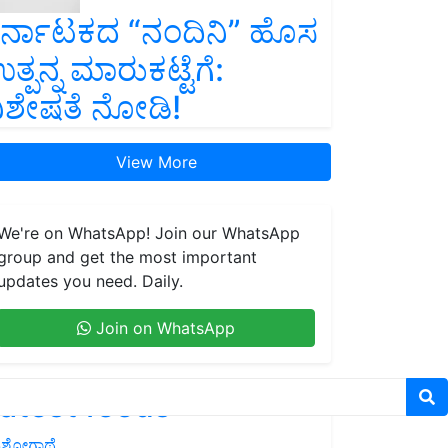
ರ್ನಾಟಕದ “ನಂದಿನಿ” ಹೊಸ
ತ್ಪನ್ನ ಮಾರುಕಟ್ಟೆಗೆ:
ಿಶೇಷತೆ ನೋಡಿ!
View More
We're on WhatsApp! Join our WhatsApp
group and get the most important
updates you need. Daily.
Join on WhatsApp
atest feeds
ಶೋಗಾಥೆ