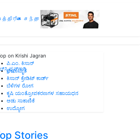
த்திரிகை சந்தா
op on Krishi Jagran
ಪಿ.ಎಂ. ಕಿಸಾನ್
ಸ್ಕ್ರಿಪ್ಷನ್‌ಗಾಗಿ
ಜೀವಾಮೃತ
ಕಿಸಾನ್ ಕ್ರೇಡಿಟ್ ಕಾರ್ಡ್
ಬೆಳೆಗಳ ರೋಗ
ಕೃಷಿ ಯಂತ್ರೋಪಕರಣಗಳ ಸಹಾಯಧನ
ಆಡು ಸಾಕಾಣಿಕೆ
ಉದ್ಯೋಗ
op Stories