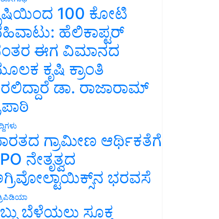
ೃಷಿಯಿಂದ 100 ಕೋಟಿ
ಹಿವಾಟು: ಹೆಲಿಕಾಪ್ಟರ್
ಂತರ ಈಗ ವಿಮಾನದ
ೂಲಕ ಕೃಷಿ ಕ್ರಾಂತಿ
ರಲಿದ್ದಾರೆ ಡಾ. ರಾಜಾರಾಮ್
್ರಿಪಾಠಿ
್ದಿಗಳು
ಾರತದ ಗ್ರಾಮೀಣ ಆರ್ಥಿಕತೆಗೆ
PO ನೇತೃತ್ವದ
ಗ್ರಿವೋಲ್ಟಾಯಿಕ್ಸ್‌ನ ಭರವಸೆ
್ರಿಪಿಡಿಯಾ
ಬ್ಬು ಬೆಳೆಯಲು ಸೂಕ್ತ