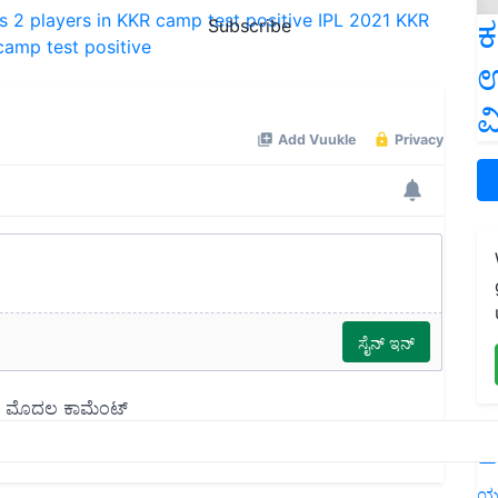
 2 players in KKR camp test positive
IPL 2021
KKR
ಕ
Subscribe
camp test positive
ಉ
ವ
L
ಯ