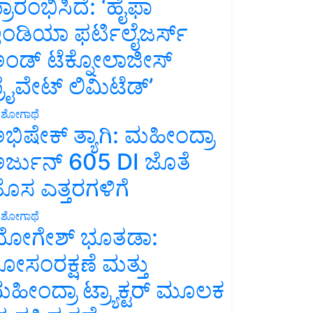
್ರಾರಂಭಿಸಿದೆ: ‘ಹೈಫಾ
ಂಡಿಯಾ ಫರ್ಟಿಲೈಜರ್ಸ್
ಂಡ್ ಟೆಕ್ನೋಲಾಜೀಸ್
್ರೈವೇಟ್ ಲಿಮಿಟೆಡ್’
ಶೋಗಾಥೆ
ಭಿಷೇಕ್ ತ್ಯಾಗಿ: ಮಹೀಂದ್ರಾ
ರ್ಜುನ್ 605 DI ಜೊತೆ
ೊಸ ಎತ್ತರಗಳಿಗೆ
ಶೋಗಾಥೆ
ೋಗೇಶ್ ಭೂತಡಾ:
ೋಸಂರಕ್ಷಣೆ ಮತ್ತು
ಹೀಂದ್ರಾ ಟ್ರ್ಯಾಕ್ಟರ್ ಮೂಲಕ