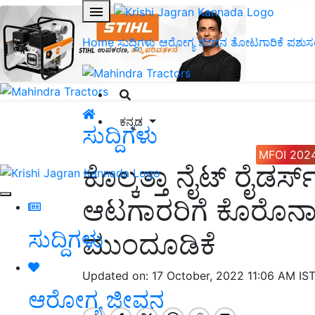
Home
ಸುದ್ದಿಗಳು
ಆರೋಗ್ಯ ಜೀವನ
ತೋಟಗಾರಿಕೆ
ಪಶುಸ
ಕನ್ನಡ
ಸುದ್ದಿಗಳು
MFOI 202
ಕೊಲ್ಕತ್ತಾ ನೈಟ್ ರೈಡರ್ಸ
ಆಟಗಾರರಿಗೆ ಕೊರೊನಾ
ಸುದ್ದಿಗಳು
ಮುಂದೂಡಿಕೆ
Updated on: 17 October, 2022 11:06 AM IS
ಆರೋಗ್ಯ ಜೀವನ