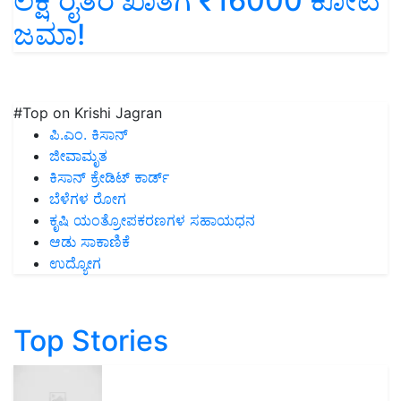
ಲಕ್ಷ ರೈತರ ಖಾತೆಗೆ ₹16000 ಕೋಟಿ
ಜಮಾ!
#Top on Krishi Jagran
ಪಿ.ಎಂ. ಕಿಸಾನ್
ಜೀವಾಮೃತ
ಕಿಸಾನ್ ಕ್ರೇಡಿಟ್ ಕಾರ್ಡ್
ಬೆಳೆಗಳ ರೋಗ
ಕೃಷಿ ಯಂತ್ರೋಪಕರಣಗಳ ಸಹಾಯಧನ
ಆಡು ಸಾಕಾಣಿಕೆ
ಉದ್ಯೋಗ
Top Stories