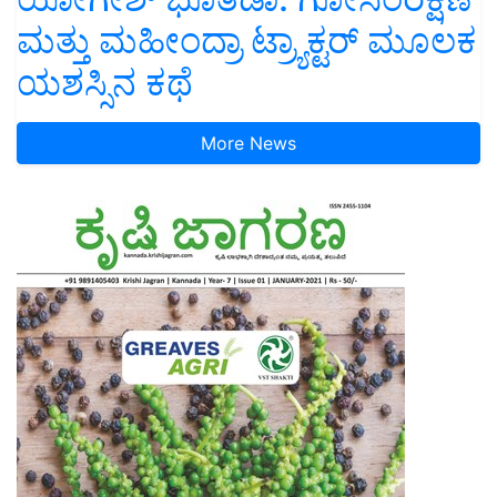
ಮತ್ತು ಮಹೀಂದ್ರಾ ಟ್ರ್ಯಾಕ್ಟರ್ ಮೂಲಕ
ಯಶಸ್ಸಿನ ಕಥೆ
More News