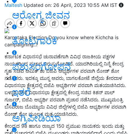
Maltesh
Updated on: 26 April, 2023 10:55 AM IST
ಆರೋಗ್ಯ ಜೀವನ
Karnataka Election Do you know where Kichcha is
ತೋಟಗಾರಿಕೆ
campaigning..?
ಕರ್ನಾಟಕ ವಿಧಾನಸಭೆ ಚುನಾವಣೆಗಾಗಿ ವಿವಿಧ ರಾಜಕೀಯ ಪಕ್ಷಗಳ
ಪಶುಸಂಗೋಪನೆ
ನಾಯಕರಿಂದ ಪ್ರಚಾರ ಬಿರುಸುಗೊಂಡಿದೆ. ಯಾದಗಿರಿಯಲ್ಲಿ ನಿನ್ನೆ ಕೇಂದ್ರ
ಗೃಹ ಸಚಿವ ಅಮಿತ್ ಶಾ ಬಿಜೆಪಿ ಅಭ್ಯರ್ಥಿಗಳ ಪರವಾಗಿ ರೋಡ್ ಶೋ
ನಡೆಸಿದರು. ಇದಕ್ಕೂ ಮುನ್ನ ಅವರು, ಬಾಗಲಕೋಟೆ ಜಿಲ್ಲೆಯ ತೇರದಾಳ
ವಿಧಾನಸಭಾ ಕ್ಷೇತ್ರದಲ್ಲಿ ಬಿಜೆಪಿ ಅಭ್ಯರ್ಥಿಗಳ ಪರವಾಗಿ ಮತಯಾಚಿಸಿದರು.
ಇತರೆ
ಬಳ್ಳಾರಿ ನಗರ ವಿಧಾನಸಭಾ ಕ್ಷೇತ್ರದಲ್ಲಿ ಕೇಂದ್ರ ಸಚಿವ ಕಿಶನ್ ಪಾಲ್
ಗುರ್ಜರ್, ಬಿಜೆಪಿ ಅಭ್ಯರ್ಥಿ ಪರವಾಗಿ ಪ್ರಚಾರ ನಡೆಸಿದರು. ಮುಖ್ಯಮಂತ್ರಿ
ಬಸವರಾಜ ಬೊಮ್ಮಾಯಿ ವಿವಿಧ ಜಿಲ್ಲೆಗಳಲ್ಲಿ ಬಿಜೆಪಿ ಅಭ್ಯರ್ಥಿಗಳ ಪರವಾಗಿ
ರೋಡ್ ಶೋ ಮೂಲಕ ಮತ ಯಾಚಿಸಿದರು.
ಅಗ್ರಿಪೀಡಿಯಾ
ಕೇಂದ್ರದ 98 ಹಾಗೂ ರಾಜ್ಯದ 150 ಪ್ರಮುಖ ನಾಯಕರು ಇಂದು ಮತ್ತು
ನಾಳೆ ಪ್ರಚಾರದಲ್ಲಿ ಬಿಜೆಪಿ ಮುಖಂಡರು ಭಾಗಿಯಾಗಲಿದ್ದಾರೆ ಎಂದು ಬಿಜೆಪಿ