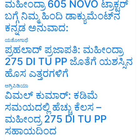
ಮಹೀಂದ್ರಾ 605 NOVO ಟ್ರಾಕ್ಟರ್
ಬಗ್ಗೆ ನಿಮ್ಮ ಹಿಂದಿ ಡಾಕ್ಯುಮೆಂಟ್‌ನ
ಕನ್ನಡ ಅನುವಾದ:
ಯಶೋಗಾಥೆ
ಪ್ರಹಲಾದ್ ಪ್ರಜಾಪತಿ: ಮಹೀಂದ್ರಾ
275 DI TU PP ಜೊತೆಗೆ ಯಶಸ್ಸಿನ
ಹೊಸ ಎತ್ತರಗಳಿಗೆ
ಅಗ್ರಿಪಿಡಿಯಾ
ವಿಮಲ್ ಕುಮಾರ್: ಕಡಿಮೆ
ಸಮಯದಲ್ಲಿ ಹೆಚ್ಚು ಕೆಲಸ –
ಮಹೀಂದ್ರ 275 DI TU PP
ಸಹಾಯದಿಂದ