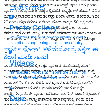
ರಾಜ್ಯಾಧ್ಯಕ್ಷ ನಳೀನ್ ಕುಮಾರ್ ಕಟೀಲ್ ತಿಳಿಸಿದ್ದಾರೆ. ಇದೇ ೨೮ರ ನಂತರ
ಯಶೋಗಾಥೆ
ಪ್ರಧಾನಿ ನರೇಂದ್ರ ಮೋದಿ ರಾಜ್ಯದಲ್ಲಿ ಬಿಜೆಪಿ ಅಭ್ಯರ್ಥಿಗಳ ಪರವಾಗಿ ವಿವಿಧ
ಜಿಲ್ಲೆಗಳಲ್ಲಿ ಮತಯಾಚನೆ ಮಾಡಲಿದ್ದಾರೆ ಎಂದು ಅವರು ಹೇಳಿದರು. ಇದೇ
27 ರಂದು ಪ್ರಧಾನಮಂತ್ರಿ ನರೇಂದ್ರ ಮೋದಿ ರಾಜ್ಯದ 50 ಲಕ್ಷ ಬಿಜೆಪಿ
Photo Gallery
ಕಾರ್ಯಕರ್ತರೊಂದಿಗೆ ವರ್ಚುವಲ್ ಮಾದರಿಯಲ್ಲಿ ನೇರ ಸಂವಾದ
ನಡೆಸಲಿದ್ದಾರೆ ಎಂದು ರಾಜ್ಯ ಚುನಾವಣಾ ನಿರ್ವಹಣಾ ಸಮಿತಿಯ ಸಂಚಾಲಕಿ
We capture the best photos around events,
ಹಾಗೂ ಕೇಂದ್ರ ಸಚಿವೆ ಶೋಭಾ ಕರಂದ್ಲಾಜೆ ಬೆಂಗಳೂರಿನಲ್ಲಿ ತಿಳಿಸಿದ್ದಾರೆ.
exhibitions happening across the country
ಸ್ಮಾರ್ಟ್‌ ಫೋನ್‌ ಕಳೆದುಹೋದ್ರೆ ತಕ್ಷಣ ಈ
ಕೆಲಸ ಮಾಡಿ ಸಾಕು!
Videos
ಇಂದು ಮಂಡ್ಯ ಜಿಲ್ಲೆಯಲ್ಲಿ ಉತ್ತರ ಪ್ರದೇಶದ ಮುಖ್ಯಮಂತ್ರಿ ಯೋಗಿ
ಆದಿತ್ಯನಾಥ್, ಪಕ್ಷದ ಪರವಾಗಿ ಪ್ರಚಾರ ಮಾಡಲಿದ್ದಾರೆ. ಬೆಳಗಾವಿ ಮತ್ತು
Handpicked videos to inspire the nation on
ಬಾಗಲಕೋಟೆ ಜಿಲ್ಲೆಯಲ್ಲಿ ಬಿಜೆಪಿ ಹಿರಿಯ ನಾಯಕ ಹಾಗೂ ಕೇಂದ್ರ ಸಚಿವ
agriculture and related industry
ರಾಜನಾಥ್ ಸಿಂಗ್ ನಾಳೆ ಬಿಜೆಪಿ ಪರ ಪ್ರಚಾರ ನಡೆಸಲಿದ್ದಾರೆ. ಎಐಸಿಸಿ
ಅಧ್ಯಕ್ಷ ಮಲ್ಲಿಕಾರ್ಜುನ ಖರ್ಗೆ ಮಂಗಳೂರಿನಲ್ಲಿ ಕಾಂಗ್ರೆಸ್ ಪಕ್ಷದ
ಅಭ್ಯರ್ಥಿಗಳ ಪರವಾಗಿ ಪ್ರಚಾರ ನಡೆಸಿದರು. ಕಾಂಗ್ರೆಸ್ ನಾಯಕಿ ಪ್ರಿಯಾಂಕ
Quiz
ಗಾಂಧಿ, ಮೈಸೂರು ಮತ್ತು ಚಾಮರಾಜನಗರ ಜಿಲ್ಲೆಗಳಲ್ಲಿ ಇಂದು ಪಕ್ಷದ
ಅಭ್ಯರ್ಥಿಗಳ ಪರ ಮತಯಾಚಿಸಿದರು. ಜೆಡಿಎಸ್ ವರಿಷ್ಠ ನಾಯಕರಾದ