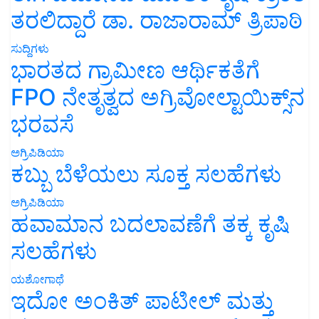
ತರಲಿದ್ದಾರೆ ಡಾ. ರಾಜಾರಾಮ್ ತ್ರಿಪಾಠಿ
ಸುದ್ದಿಗಳು
ಭಾರತದ ಗ್ರಾಮೀಣ ಆರ್ಥಿಕತೆಗೆ
FPO ನೇತೃತ್ವದ ಅಗ್ರಿವೋಲ್ಟಾಯಿಕ್ಸ್‌ನ
ಭರವಸೆ
ಅಗ್ರಿಪಿಡಿಯಾ
ಕಬ್ಬು ಬೆಳೆಯಲು ಸೂಕ್ತ ಸಲಹೆಗಳು
ಅಗ್ರಿಪಿಡಿಯಾ
ಹವಾಮಾನ ಬದಲಾವಣೆಗೆ ತಕ್ಕ ಕೃಷಿ
ಸಲಹೆಗಳು
ಯಶೋಗಾಥೆ
ಇದೋ ಅಂಕಿತ್ ಪಾಟೀಲ್ ಮತ್ತು