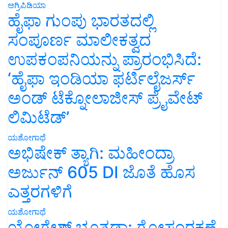
ಅಗ್ರಿಪಿಡಿಯಾ
ಹೈಫಾ ಗುಂಪು ಭಾರತದಲ್ಲಿ
ಸಂಪೂರ್ಣ ಮಾಲೀಕತ್ವದ
ಉಪಕಂಪನಿಯನ್ನು ಪ್ರಾರಂಭಿಸಿದೆ:
‘ಹೈಫಾ ಇಂಡಿಯಾ ಫರ್ಟಿಲೈಜರ್ಸ್
ಅಂಡ್ ಟೆಕ್ನೋಲಾಜೀಸ್ ಪ್ರೈವೇಟ್
ಲಿಮಿಟೆಡ್’
ಯಶೋಗಾಥೆ
ಅಭಿಷೇಕ್ ತ್ಯಾಗಿ: ಮಹೀಂದ್ರಾ
ಅರ್ಜುನ್ 605 DI ಜೊತೆ ಹೊಸ
ಎತ್ತರಗಳಿಗೆ
ಯಶೋಗಾಥೆ
ಯೋಗೇಶ್ ಭೂತಡಾ: ಗೋಸಂರಕ್ಷಣೆ