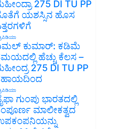
ಹೀಂದ್ರಾ 275 DI TU PP
ೊತೆಗೆ ಯಶಸ್ಸಿನ ಹೊಸ
ತ್ತರಗಳಿಗೆ
್ರಿಪಿಡಿಯಾ
ಿಮಲ್ ಕುಮಾರ್: ಕಡಿಮೆ
ಮಯದಲ್ಲಿ ಹೆಚ್ಚು ಕೆಲಸ –
ಹೀಂದ್ರ 275 DI TU PP
ಸಹಾಯದಿಂದ
್ರಿಪಿಡಿಯಾ
ೈಫಾ ಗುಂಪು ಭಾರತದಲ್ಲಿ
ಂಪೂರ್ಣ ಮಾಲೀಕತ್ವದ
ಪಕಂಪನಿಯನ್ನು