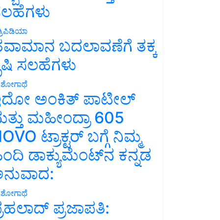
ಲಹೆಗಳು
್ರಿಪಿಡಿಯಾ
ವಾಮಾನ ಬದಲಾವಣೆಗೆ ತಕ್ಕ
ೃಷಿ ಸಲಹೆಗಳು
ಶೋಗಾಥೆ
ದೋ ಅಂಕಿತ್ ಪಾಟೀಲ್
ತ್ತು ಮಹೀಂದ್ರಾ 605
OVO ಟ್ರಾಕ್ಟರ್ ಬಗ್ಗೆ ನಿಮ್ಮ
ಿಂದಿ ಡಾಕ್ಯುಮೆಂಟ್‌ನ ಕನ್ನಡ
ನುವಾದ:
ಶೋಗಾಥೆ
್ರಹಲಾದ್ ಪ್ರಜಾಪತಿ: