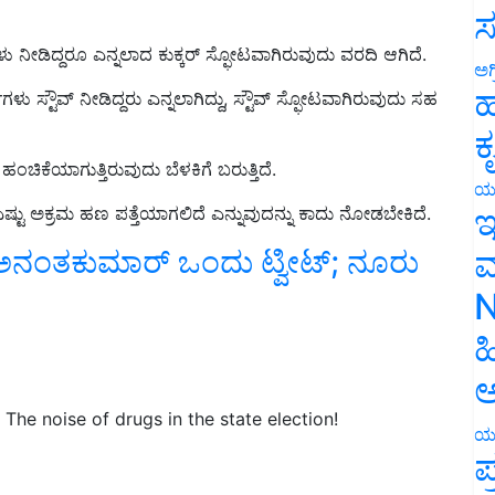
ಸ
ು ನೀಡಿದ್ದರೂ ಎನ್ನಲಾದ ಕುಕ್ಕರ್‌ ಸ್ಫೋಟವಾಗಿರುವುದು ವರದಿ ಆಗಿದೆ.
ಅಗ
ಗಳು ಸ್ಟೌವ್‌ ನೀಡಿದ್ದರು ಎನ್ನಲಾಗಿದ್ದು, ಸ್ಟೌವ್‌ ಸ್ಫೋಟವಾಗಿರುವುದು ಸಹ
ಹ
ಕ
ೆಯಾಗುತ್ತಿರುವುದು ಬೆಳಕಿಗೆ ಬರುತ್ತಿದೆ.
 ಎಷ್ಟು ಅಕ್ರಮ ಹಣ ಪತ್ತೆಯಾಗಲಿದೆ ಎನ್ನುವುದನ್ನು ಕಾದು ನೋಡಬೇಕಿದೆ.
ಯ
ಇ
 ಅನಂತಕುಮಾರ್ ಒಂದು ಟ್ವೀಟ್‌; ನೂರು
ಮ
N
ಹ
ಅ
The noise of drugs in the state election!
ಯ
ಪ