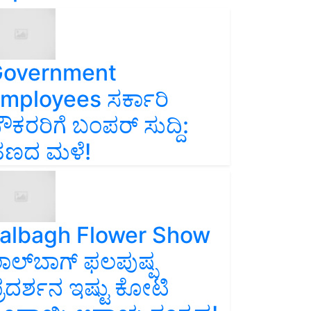
overnment
mployees ಸರ್ಕಾರಿ
ೌಕರರಿಗೆ ಬಂಪರ್‌ ಸುದ್ದಿ:
ಣದ ಮಳೆ!
albagh Flower Show
ಾಲ್‌ಬಾಗ್ ಫಲಪುಷ್ಪ
್ರದರ್ಶನ ಇಷ್ಟು ಕೋಟಿ