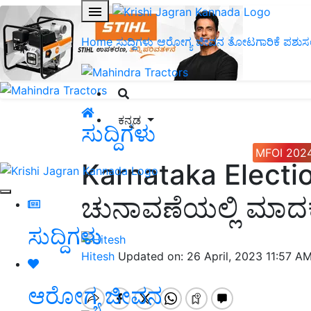
Home
ಸುದ್ದಿಗಳು
ಆರೋಗ್ಯ ಜೀವನ
ತೋಟಗಾರಿಕೆ
ಪಶುಸ
ಕನ್ನಡ
ಸುದ್ದಿಗಳು
MFOI 202
Karnataka Electio
ಚುನಾವಣೆಯಲ್ಲಿ ಮಾದಕವ
ಸುದ್ದಿಗಳು
Hitesh
Updated on: 26 April, 2023 11:57 A
ಆರೋಗ್ಯ ಜೀವನ