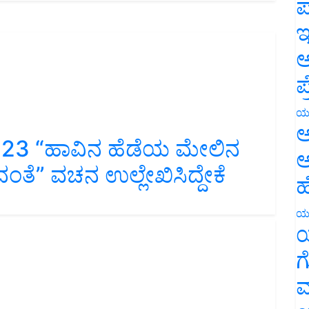
ಪ
ಇ
ಅ
ಪ
ಯ
023 “ಹಾವಿನ ಹೆಡೆಯ ಮೇಲಿನ
ಅ
ದಂತೆ” ವಚನ ಉಲ್ಲೇಖಿಸಿದ್ದೇಕೆ
ಅ
ಹ
ಯ
ಯ
ಗ
ಮ