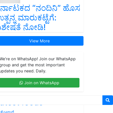
ರ್ನಾಟಕದ “ನಂದಿನಿ” ಹೊಸ
ತ್ಪನ್ನ ಮಾರುಕಟ್ಟೆಗೆ:
ಿಶೇಷತೆ ನೋಡಿ!
View More
We're on WhatsApp! Join our WhatsApp
group and get the most important
updates you need. Daily.
Join on WhatsApp
atest feeds
ಶೋಗಾಥೆ