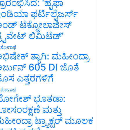
್ರಾರಂಭಿಸಿದೆ: ‘ಹೈಫಾ
ಂಡಿಯಾ ಫರ್ಟಿಲೈಜರ್ಸ್
ಂಡ್ ಟೆಕ್ನೋಲಾಜೀಸ್
್ರೈವೇಟ್ ಲಿಮಿಟೆಡ್’
ಶೋಗಾಥೆ
ಭಿಷೇಕ್ ತ್ಯಾಗಿ: ಮಹೀಂದ್ರಾ
ರ್ಜುನ್ 605 DI ಜೊತೆ
ೊಸ ಎತ್ತರಗಳಿಗೆ
ಶೋಗಾಥೆ
ೋಗೇಶ್ ಭೂತಡಾ:
ೋಸಂರಕ್ಷಣೆ ಮತ್ತು
ಹೀಂದ್ರಾ ಟ್ರ್ಯಾಕ್ಟರ್ ಮೂಲಕ