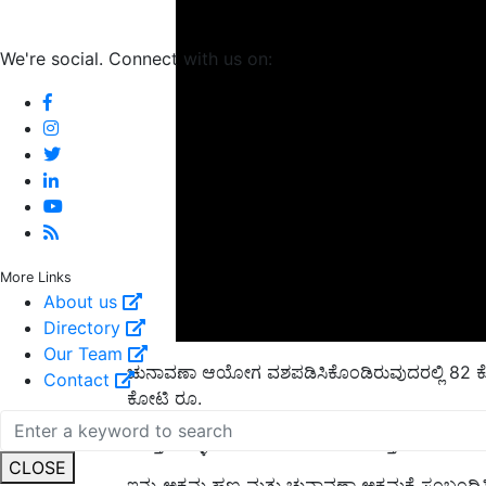
We're social. Connect with us on:
More Links
About us
Directory
ಚುನಾವಣಾ ಆಯೋಗ ವಶಪಡಿಸಿಕೊಂಡಿರುವುದರಲ್ಲಿ 82 
Our Team
ಕೋಟಿ ರೂ.
Contact
ಮೊತ್ತದ ಬೆಳ್ಳಿ, 20 ಕೋಟಿ ರೂಪಾಯಿ ಮೊತ್ತದ ಉಡುಗೊರೆಗ
ಇನ್ನು ಅಕ್ರಮ ಹಣ ಮತ್ತು ಚುನಾವಣಾ ಅಕ್ರಮಕ್ಕೆ ಸಂಬಂಧಿ
CLOSE