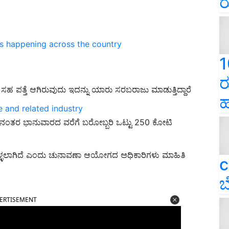
ರ
ns happening across the country
1
ರ
‌ ಸಹ ಪತ್ತೆ ಆಗಿರುವುದು ಇದನ್ನು ಯಾರು ಸರಬರಾಜು ಮಾಡುತ್ತಿದ್ದಾರೆ
ಹ
e and related industry
ದ ನಂತರ ಭಾನುವಾರದ ವರೆಗೆ ಬರೋಬ್ಬರಿ ಒಟ್ಟು 250 ಕೋಟಿ
ಕೊಳ್ಳಲಾಗಿದೆ ಎಂದು ಚುನಾವಣಾ ಆಯೋಗದ ಅಧಿಕಾರಿಗಳು ಮಾಹಿತಿ
c
ಬ
ERTISEMENT