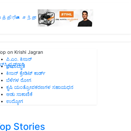
த்திரிகை சந்தா
op on Krishi Jagran
ಪಿ.ಎಂ. ಕಿಸಾನ್
ಸ್ಕ್ರಿಪ್ಷನ್‌ಗಾಗಿ
ಜೀವಾಮೃತ
ಕಿಸಾನ್ ಕ್ರೇಡಿಟ್ ಕಾರ್ಡ್
ಬೆಳೆಗಳ ರೋಗ
ಕೃಷಿ ಯಂತ್ರೋಪಕರಣಗಳ ಸಹಾಯಧನ
ಆಡು ಸಾಕಾಣಿಕೆ
ಉದ್ಯೋಗ
op Stories