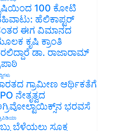
ೃಷಿಯಿಂದ 100 ಕೋಟಿ
ಹಿವಾಟು: ಹೆಲಿಕಾಪ್ಟರ್
ಂತರ ಈಗ ವಿಮಾನದ
ೂಲಕ ಕೃಷಿ ಕ್ರಾಂತಿ
ರಲಿದ್ದಾರೆ ಡಾ. ರಾಜಾರಾಮ್
್ರಿಪಾಠಿ
್ದಿಗಳು
ಾರತದ ಗ್ರಾಮೀಣ ಆರ್ಥಿಕತೆಗೆ
PO ನೇತೃತ್ವದ
ಗ್ರಿವೋಲ್ಟಾಯಿಕ್ಸ್‌ನ ಭರವಸೆ
್ರಿಪಿಡಿಯಾ
ಬ್ಬು ಬೆಳೆಯಲು ಸೂಕ್ತ