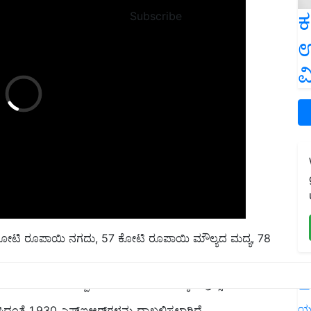
ಕ
Subscribe
ಉ
ವ
ಕೋಟಿ ರೂಪಾಯಿ ನಗದು, 57 ಕೋಟಿ ರೂಪಾಯಿ ಮೌಲ್ಯದ ಮದ್ಯ, 78
ಳು ಹಾಗೂ ಬರೋಬ್ಬರಿ 17 ಕೋಟಿ ರೂ. ಮೌಲ್ಯದ ಡ್ರಗ್ಸ್ ಸೇರಿದೆ.
L
ಸಿದಂತೆ 1,930 ಎಫ್‌ಐಆರ್‌ಗಳನ್ನು ದಾಖಲಿಸಲಾಗಿದೆ
ಯ