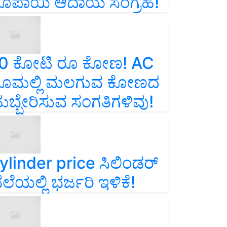
ೂಪಾಯಿ ಆದಾಯ ಸಂಗ್ರಹ!
0 ಕೋಟಿ ರೂ ಕೋಣ! AC
ೂಮಲ್ಲಿ ಮಲಗುವ ಕೋಣದ
ುಬ್ಬೇರಿಸುವ ಸಂಗತಿಗಳಿವು!
ylinder price ಸಿಲಿಂಡರ್‌
ೆಲೆಯಲ್ಲಿ ಭರ್ಜರಿ ಇಳಿಕೆ!