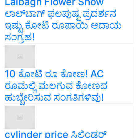
Lalbagh Flower Show
ಲಾಲ್‌ಬಾಗ್ ಫಲಪುಷ್ಪ ಪ್ರದರ್ಶನ
ಇಷ್ಟು ಕೋಟಿ ರೂಪಾಯಿ ಆದಾಯ
ಸಂಗ್ರಹ!
10 ಕೋಟಿ ರೂ ಕೋಣ! AC
ರೂಮಲ್ಲಿ ಮಲಗುವ ಕೋಣದ
ಹುಬ್ಬೇರಿಸುವ ಸಂಗತಿಗಳಿವು!
cylinder price ಸಿಲಿಂಡರ್‌