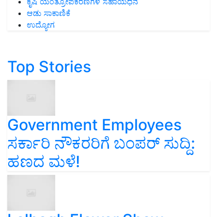
ಕೃಷಿ ಯಂತ್ರೋಪಕರಣಗಳ ಸಹಾಯಧನ
ಆಡು ಸಾಕಾಣಿಕೆ
ಉದ್ಯೋಗ
Top Stories
Government Employees
ಸರ್ಕಾರಿ ನೌಕರರಿಗೆ ಬಂಪರ್‌ ಸುದ್ದಿ:
ಹಣದ ಮಳೆ!