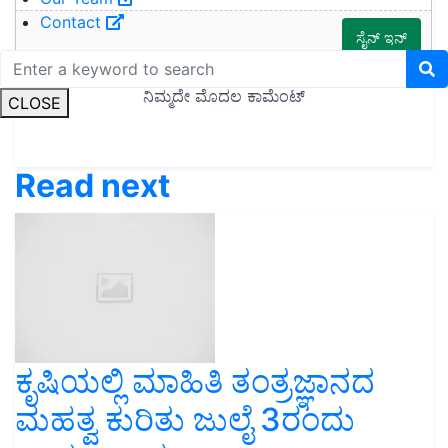
Contact
CLOSE
Read next
ಕೃಷಿಯಲ್ಲಿ ಮಾಹಿತಿ ತಂತ್ರಜ್ಞಾನದ
ಮಹತ್ವ ಕುರಿತು ಜುಲೈ 3ರಂದು