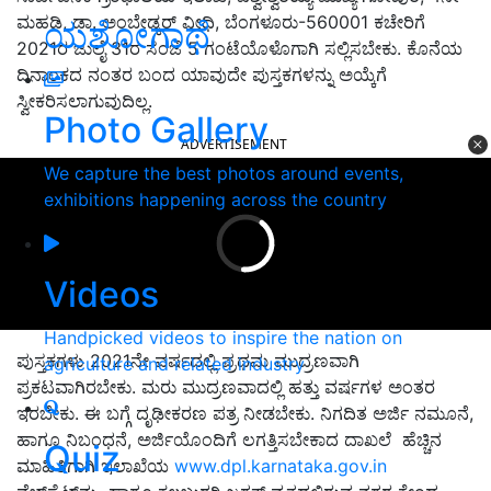
ಮಹಡಿ, ಡಾ. ಅಂಬೇಡ್ಕರ್ ವೀಧಿ, ಬೆಂಗಳೂರು-560001 ಕಚೇರಿಗೆ
ಯಶೋಗಾಥೆ
2021ರ ಜುಲೈ 31ರ ಸಂಜೆ 5 ಗಂಟೆಯೊಳೊಗಾಗಿ ಸಲ್ಲಿಸಬೇಕು. ಕೊನೆಯ
ದಿನಾಂಕದ ನಂತರ ಬಂದ ಯಾವುದೇ ಪುಸ್ತಕಗಳನ್ನು ಅಯ್ಕೆಗೆ
ಸ್ವೀಕರಿಸಲಾಗುವುದಿಲ್ಲ.
Photo Gallery
ADVERTISEMENT
We capture the best photos around events,
exhibitions happening across the country
Videos
Handpicked videos to inspire the nation on
ಪುಸ್ತಕಗಳು 2021ನೇ ವರ್ಷದಲ್ಲಿ ಪ್ರಥಮ ಮುದ್ರಣವಾಗಿ
agriculture and related industry
ಪ್ರಕಟವಾಗಿರಬೇಕು. ಮರು ಮುದ್ರಣವಾದಲ್ಲಿ ಹತ್ತು ವರ್ಷಗಳ ಅಂತರ
ಇರಬೇಕು. ಈ ಬಗ್ಗೆ ದೃಢೀಕರಣ ಪತ್ರ ನೀಡಬೇಕು. ನಿಗದಿತ ಅರ್ಜಿ ನಮೂನೆ,
ಹಾಗೂ ನಿಬಂಧನೆ, ಅರ್ಜಿಯೊಂದಿಗೆ ಲಗತ್ತಿಸಬೇಕಾದ ದಾಖಲೆ ಹೆಚ್ಚಿನ
Quiz
ಮಾಹಿತಿಗಾಗಿ ಇಲಾಖೆಯ
www.dpl.karnataka.gov.in