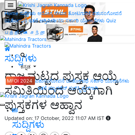
Home
ಸುದ್ದಿಗಳು
ಆರೋಗ್ಯ ಜೀವನ
ತೋಟಗಾರಿಕೆ
ಪಶುಸಂಗೋಪನೆ
ಯಶೋಗಾಥೆ
ಇತರೆ
ಅಗ್ರಿಪೀಡಿಯಾ
ಸರ್ಕಾರಿ ಯೋಜನೆಗಳು
Quiz
பத்திரிகை சந்தா
ಸುದ್ದಿಗಳು
ಕನ್ನಡ
ರಾಜ್ಯಮಟ್ಟದ ಪುಸ್ತಕ ಆಯ್ಕೆ
MFOI 2024
ಪಶುಸಂಗೋಪನೆ
ಯಶೋಗಾಥೆ
ಸರ್ಕಾರಿ ಯೋಜನೆಗಳು
ಸಮಿತಿಯಿಂದ ಆಯ್ಕೆಗಾಗಿ
ಇತರೆ
ಮ್ಯಾಗಜಿನ್‌ ಸಬ್‌ಸ್ಕ್ರಿಪ್ಷನ್‌ಗಾಗಿ
ಪುಸ್ತಕಗಳ ಆಹ್ವಾನ
Updated on: 17 October, 2022 11:07 AM IST
ಸುದ್ದಿಗಳು