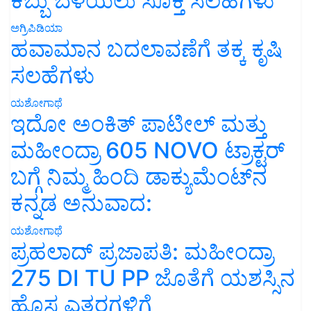
ಕಬ್ಬು ಬೆಳೆಯಲು ಸೂಕ್ತ ಸಲಹೆಗಳು
ಅಗ್ರಿಪಿಡಿಯಾ
ಹವಾಮಾನ ಬದಲಾವಣೆಗೆ ತಕ್ಕ ಕೃಷಿ
ಸಲಹೆಗಳು
ಯಶೋಗಾಥೆ
ಇದೋ ಅಂಕಿತ್ ಪಾಟೀಲ್ ಮತ್ತು
ಮಹೀಂದ್ರಾ 605 NOVO ಟ್ರಾಕ್ಟರ್
ಬಗ್ಗೆ ನಿಮ್ಮ ಹಿಂದಿ ಡಾಕ್ಯುಮೆಂಟ್‌ನ
ಕನ್ನಡ ಅನುವಾದ:
ಯಶೋಗಾಥೆ
ಪ್ರಹಲಾದ್ ಪ್ರಜಾಪತಿ: ಮಹೀಂದ್ರಾ
275 DI TU PP ಜೊತೆಗೆ ಯಶಸ್ಸಿನ
ಹೊಸ ಎತ್ತರಗಳಿಗೆ