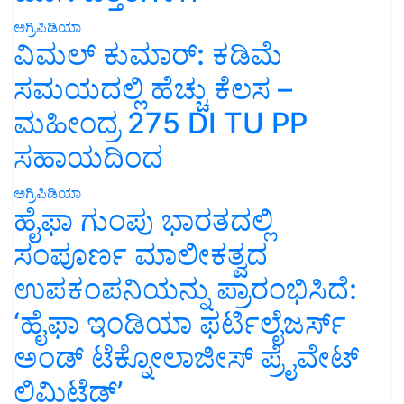
ಅಗ್ರಿಪಿಡಿಯಾ
ವಿಮಲ್ ಕುಮಾರ್: ಕಡಿಮೆ
ಸಮಯದಲ್ಲಿ ಹೆಚ್ಚು ಕೆಲಸ –
ಮಹೀಂದ್ರ 275 DI TU PP
ಸಹಾಯದಿಂದ
ಅಗ್ರಿಪಿಡಿಯಾ
ಹೈಫಾ ಗುಂಪು ಭಾರತದಲ್ಲಿ
ಸಂಪೂರ್ಣ ಮಾಲೀಕತ್ವದ
ಉಪಕಂಪನಿಯನ್ನು ಪ್ರಾರಂಭಿಸಿದೆ:
‘ಹೈಫಾ ಇಂಡಿಯಾ ಫರ್ಟಿಲೈಜರ್ಸ್
ಅಂಡ್ ಟೆಕ್ನೋಲಾಜೀಸ್ ಪ್ರೈವೇಟ್
ಲಿಮಿಟೆಡ್’