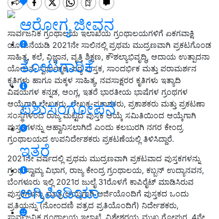
ಆರೋಗ್ಯ ಜೀವನ
ಸಾರ್ವಜನಿಕ ಗ್ರಂಥಾಲಯ ಇಲಾಖೆಯ ಗ್ರಂಥಾಲಯಗಳಿಗೆ ಏಕಗವಾಕ್ಷಿ
ಯೋಜನೆಯಡಿ 2021ನೇ ಸಾಲಿನಲ್ಲಿ ಪ್ರಥಮ ಮುದ್ರಣವಾಗಿ ಪ್ರಕಟಗೊಂಡ
ಸಾಹಿತ್ಯ, ಕಲೆ, ವಿಜ್ಞಾನ, ವೃತ್ತಿ ಶಿಕ್ಷಣ, ಕೌಶಲ್ಯಾಭಿವೃದ್ಧಿ, ಆದಾಯ ಉತ್ಪಾದನಾ
ತೋಟಗಾರಿಕೆ
ಯೋಜನೆ, ಸ್ಪರ್ಧಾತ್ಮಕ, ಪಠ್ಯ ಪುಸ್ತಕ, ಸಾಂದರ್ಭಿಕ ಮತ್ತು ಪರಾಮರ್ಶನ
ಕೃತಿಗಳು ಹಾಗೂ ಮಕ್ಕಳ ಸಾಹಿತ್ಯ, ನವಸಾಕ್ಷರರ ಕೃತಿಗಳು ಇತ್ಯಾದಿ
ವಿಷಯಗಳ ಕನ್ನಡ, ಆಂಗ್ಲ, ಇತರೆ ಭಾರತೀಯ ಭಾಷೆಗಳ ಗ್ರಂಥಗಳ
ಆಯ್ಕೆಗಾಗಿ ಲೇಖಕರು, ಲೇಖಕ-ಪ್ರಕಾಶಕರು, ಪ್ರಕಾಶಕರು ಮತ್ತು ಪ್ರಕಟಣಾ
ಪಶುಸಂಗೋಪನೆ
ಸಂಸ್ಥೆಗಳಿಂದ ರಾಜ್ಯ ಮಟ್ಟದ ಪುಸ್ತಕ ಆಯ್ಕೆ ಸಮಿತಿಯಿಂದ ಆಯ್ಕೆಗಾಗಿ
ಪುಸ್ತಕಗಳನ್ನು ಆಹ್ವಾನಿಸಲಾಗಿದೆ ಎಂದು ಕಲಬುರಗಿ ನಗರ ಕೇಂದ್ರ
ಗ್ರಂಥಾಲಯದ ಉಪನಿರ್ದೇಶಕರು ಪ್ರಕಟಣೆಯಲ್ಲಿ ತಿಳಿಸಿದ್ದಾರೆ.
ಇತರೆ
2021ನೇ ವರ್ಷದಲ್ಲಿ ಪ್ರಥಮ ಮುದ್ರಣವಾಗಿ ಪ್ರಕಟವಾದ ಪುಸ್ತಕಗಳನ್ನು
ಗ್ರಂಥ ಸ್ವಾಮ್ಯ ವಿಭಾಗ, ರಾಜ್ಯ ಕೇಂದ್ರ ಗ್ರಂಥಾಲಯ, ಕಬ್ಬನ್ ಉದ್ಯಾನವನ,
ಬೆಂಗಳೂರು ಇಲ್ಲಿ 2021ರ ಜುಲೈ 31ರೊಳಗೆ ಕಾಪಿರೈಟ್ ಮಾಡಿಸಿರುವ
ಅಗ್ರಿಪೀಡಿಯಾ
ಪುಸ್ತಕಗಳನ್ನು ಮಾತ್ರ ಆಯ್ಕೆಗಾಗಿ ಅರ್ಜಿಯೊಂದಿಗೆ ಪುಸ್ತಕದ ಒಂದು
ಪ್ರತಿಯನ್ನು (ನೋಂದಣಿ ಪತ್ರದ ಪ್ರತಿಯೊಂದಿಗೆ) ನಿರ್ದೇಶಕರು,
ಸಾರ್ವಜನಿಕ ಗ್ರಂಥಾಲಯ ಇಲಾಖೆ, ವಿಶ್ವೇಶ್ವರಯ್ಯ ಮುಖ್ಯ ಗೋಪುರ, 4ನೇ