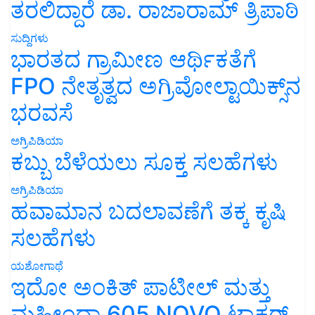
ತರಲಿದ್ದಾರೆ ಡಾ. ರಾಜಾರಾಮ್ ತ್ರಿಪಾಠಿ
ಸುದ್ದಿಗಳು
ಭಾರತದ ಗ್ರಾಮೀಣ ಆರ್ಥಿಕತೆಗೆ
FPO ನೇತೃತ್ವದ ಅಗ್ರಿವೋಲ್ಟಾಯಿಕ್ಸ್‌ನ
ಭರವಸೆ
ಅಗ್ರಿಪಿಡಿಯಾ
ಕಬ್ಬು ಬೆಳೆಯಲು ಸೂಕ್ತ ಸಲಹೆಗಳು
ಅಗ್ರಿಪಿಡಿಯಾ
ಹವಾಮಾನ ಬದಲಾವಣೆಗೆ ತಕ್ಕ ಕೃಷಿ
ಸಲಹೆಗಳು
ಯಶೋಗಾಥೆ
ಇದೋ ಅಂಕಿತ್ ಪಾಟೀಲ್ ಮತ್ತು
ಮಹೀಂದ್ರಾ 605 NOVO ಟ್ರಾಕ್ಟರ್