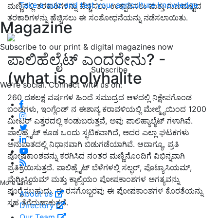
Take a quiz and test your agriculture knowledge
ಮಣ್ಣಿನಲ್ಲಿ ತರಕಾರಿಗಳನ್ನು ಹೆಚ್ಚಿಸಲು, ಉತ್ಪಾದಿಸಲು ಮತ್ತು ಗುಣಮಟ್ಟದ
ತರಕಾರಿಗಳನ್ನು ಹೆಚ್ಚಿಸಲು ಈ ಸಂಶೋಧನೆಯನ್ನು ನಡೆಸಲಾಯಿತು.
Magazine
Subscribe to our print & digital magazines now
ಪಾಲಿಹೆಲೈಟ್ ಎಂದರೇನು? -
Subscribe
(what is polyhalite
We're social. Connect with us on:
260 ದಶಲಕ್ಷ ವರ್ಷಗಳ ಹಿಂದೆ ಸಮುದ್ರದ ಆಳದಲ್ಲಿ ನಿಕ್ಷೇಪಗೊಂಡ
ಬಂಡೆಗಳು, ಇಂಗ್ಲೆಂಡ್ ನ ಈಶಾನ್ಯ ಕರಾವಳಿಯಲ್ಲಿ ಮೇಲ್ಮೈಯಿಂದ 1200
ಮೀಟರ್ ಎತ್ತರದಲ್ಲಿ ಕಂಡುಬರುತ್ತವೆ, ಅವು ಪಾಲಿಹ್ಯಾಲೈಟ್ ಗಳಾಗಿವೆ.
ಪಾಲಿಹ್ಲೈಟ್ ಕೂಡ ಒಂದು ಸ್ಫಟಿಕವಾಗಿದೆ, ಅದರ ಎಲ್ಲಾ ಘಟಕಗಳು
ಅನುಪಾತದಲ್ಲಿ ನಿಧಾನವಾಗಿ ಬಿಡುಗಡೆಯಾಗಿವೆ. ಆದಾಗ್ಯೂ, ಪ್ರತಿ
ಪೋಷಕಾಂಶವನ್ನು ಕರಗಿಸಿದ ನಂತರ ಮಣ್ಣಿನೊಂದಿಗೆ ವಿಭಿನ್ನವಾಗಿ
ಪ್ರತಿಕ್ರಿಯಿಸುತ್ತದೆ. ಪಾಲಿಹ್ಲೈಟ್ ಬೆಳೆಗಳಲ್ಲಿ ಸಲ್ಫರ್, ಪೊಟ್ಯಾಸಿಯಮ್,
ಮೆಗ್ನೀಸಿಯಮ್ ಮತ್ತು ಕ್ಯಾಲ್ಸಿಯಂ ಪೋಷಕಾಂಶಗಳ ಅಗತ್ಯವನ್ನು
More Links
ಪೂರೈಸಬಹುದು. ಈ ರಸಗೊಬ್ಬರವು ಈ ಪೋಷಕಾಂಶಗಳ ಕೊರತೆಯನ್ನು
About us
ಸಹ ತೆಗೆದುಹಾಕುತ್ತದೆ.
Directory
Our Team