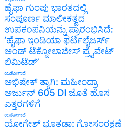
ಹೈಫಾ ಗುಂಪು ಭಾರತದಲ್ಲಿ
ಸಂಪೂರ್ಣ ಮಾಲೀಕತ್ವದ
ಉಪಕಂಪನಿಯನ್ನು ಪ್ರಾರಂಭಿಸಿದೆ:
‘ಹೈಫಾ ಇಂಡಿಯಾ ಫರ್ಟಿಲೈಜರ್ಸ್
ಅಂಡ್ ಟೆಕ್ನೋಲಾಜೀಸ್ ಪ್ರೈವೇಟ್
ಲಿಮಿಟೆಡ್’
ಯಶೋಗಾಥೆ
ಅಭಿಷೇಕ್ ತ್ಯಾಗಿ: ಮಹೀಂದ್ರಾ
ಅರ್ಜುನ್ 605 DI ಜೊತೆ ಹೊಸ
ಎತ್ತರಗಳಿಗೆ
ಯಶೋಗಾಥೆ
ಯೋಗೇಶ್ ಭೂತಡಾ: ಗೋಸಂರಕ್ಷಣೆ