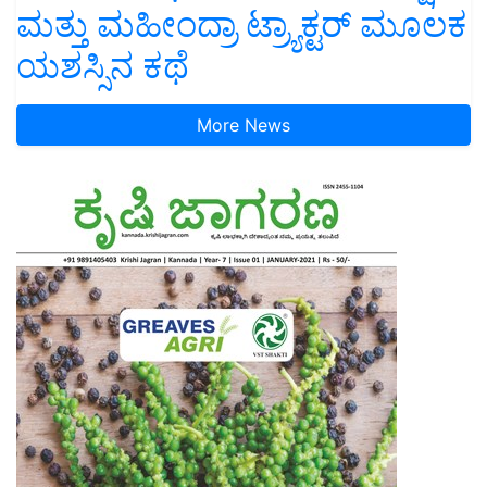
ಮತ್ತು ಮಹೀಂದ್ರಾ ಟ್ರ್ಯಾಕ್ಟರ್ ಮೂಲಕ
ಯಶಸ್ಸಿನ ಕಥೆ
More News