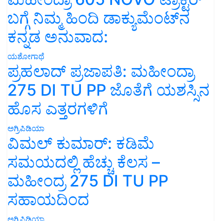
ಬಗ್ಗೆ ನಿಮ್ಮ ಹಿಂದಿ ಡಾಕ್ಯುಮೆಂಟ್‌ನ
ಕನ್ನಡ ಅನುವಾದ:
ಯಶೋಗಾಥೆ
ಪ್ರಹಲಾದ್ ಪ್ರಜಾಪತಿ: ಮಹೀಂದ್ರಾ
275 DI TU PP ಜೊತೆಗೆ ಯಶಸ್ಸಿನ
ಹೊಸ ಎತ್ತರಗಳಿಗೆ
ಅಗ್ರಿಪಿಡಿಯಾ
ವಿಮಲ್ ಕುಮಾರ್: ಕಡಿಮೆ
ಸಮಯದಲ್ಲಿ ಹೆಚ್ಚು ಕೆಲಸ –
ಮಹೀಂದ್ರ 275 DI TU PP
ಸಹಾಯದಿಂದ
ಅಗ್ರಿಪಿಡಿಯಾ