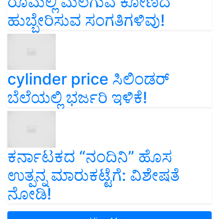
ರೂಮಲ್ಲಿ ಮಲಗುವ ಕೋಣದ
ಹುಬ್ಬೇರಿಸುವ ಸಂಗತಿಗಳಿವು!
cylinder price ಸಿಲಿಂಡರ್‌
ಬೆಲೆಯಲ್ಲಿ ಭರ್ಜರಿ ಇಳಿಕೆ!
ಕರ್ನಾಟಕದ “ನಂದಿನಿ” ಹೊಸ
ಉತ್ಪನ್ನ ಮಾರುಕಟ್ಟೆಗೆ: ವಿಶೇಷತೆ
ನೋಡಿ!