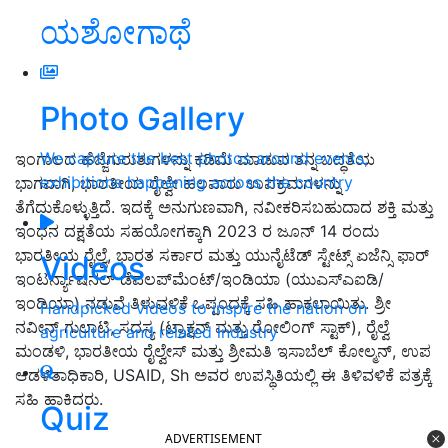
ಯಶೋಗಾಥೆ
Photo Gallery
We capture the best photos around events,
ಇಂಗಾಲದ ಹೆಜ್ಜೆಗುರುತುಗಳನ್ನು ಕಡಿಮೆ ಮಾಡುವ ತನ್ನ ಬದ್ಧತೆಯ
exhibitions happening across the country
ಭಾಗವಾಗಿ, ಭಾರತೀಯ ರೈಲ್ವೇ ಹಲವಾರು ಉಪಕ್ರಮಗಳನ್ನು
ತೆಗೆದುಕೊಳ್ಳುತ್ತಿದೆ. ಇದಕ್ಕೆ ಅನುಗುಣವಾಗಿ, ನವೀಕರಿಸಬಹುದಾದ ಶಕ್ತಿ ಮತ್ತು
ಇಂಧನ ದಕ್ಷತೆಯ ಸಹಯೋಗಕ್ಕಾಗಿ 2023 ರ ಜೂನ್ 14 ರಂದು
ಭಾರತೀಯ ರೈಲ್ವೆ, ಭಾರತ ಸರ್ಕಾರ ಮತ್ತು ಯುನೈಟೆಡ್ ಸ್ಟೇಟ್ಸ್ ಏಜೆನ್ಸಿ ಫಾರ್
Videos
ಇಂಟರ್ನ್ಯಾಷನಲ್ ಡೆವಲಪ್‌ಮೆಂಟ್/ಇಂಡಿಯಾ (ಯುಎಸ್‌ಎಐಡಿ/
ಇಂಡಿಯಾ) ನಡುವೆ ತಿಳುವಳಿಕೆ ಒಪ್ಪಂದಕ್ಕೆ ಸಹಿ ಹಾಕಲಾಯಿತು. ಶ್ರೀ
Handpicked videos to inspire the nation on
ನವೀನ್ ಗುಲಾಟಿ, ಸದಸ್ಯ (ಟ್ರಾಕ್ಷನ್ ಮತ್ತು ರೋಲಿಂಗ್ ಸ್ಟಾಕ್), ರೈಲ್ವೆ
agriculture and related industry
ಮಂಡಳಿ, ಭಾರತೀಯ ರೈಲ್ವೇಸ್ ಮತ್ತು ಶ್ರೀಮತಿ ಇಸಾಬೆಲ್ ಕೋಲ್ಮನ್, ಉಪ
ಆಡಳಿತಾಧಿಕಾರಿ, USAID, Sh ಅವರ ಉಪಸ್ಥಿತಿಯಲ್ಲಿ ಈ ತಿಳಿವಳಿಕೆ ಪತ್ರಕ್ಕೆ
ಸಹಿ ಹಾಕಿದರು.
Quiz
ADVERTISEMENT