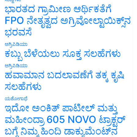
ಭಾರತದ ಗ್ರಾಮೀಣ ಆರ್ಥಿಕತೆಗೆ
FPO ನೇತೃತ್ವದ ಅಗ್ರಿವೋಲ್ಟಾಯಿಕ್ಸ್‌ನ
ಭರವಸೆ
ಅಗ್ರಿಪಿಡಿಯಾ
ಕಬ್ಬು ಬೆಳೆಯಲು ಸೂಕ್ತ ಸಲಹೆಗಳು
ಅಗ್ರಿಪಿಡಿಯಾ
ಹವಾಮಾನ ಬದಲಾವಣೆಗೆ ತಕ್ಕ ಕೃಷಿ
ಸಲಹೆಗಳು
ಯಶೋಗಾಥೆ
ಇದೋ ಅಂಕಿತ್ ಪಾಟೀಲ್ ಮತ್ತು
ಮಹೀಂದ್ರಾ 605 NOVO ಟ್ರಾಕ್ಟರ್
ಬಗ್ಗೆ ನಿಮ್ಮ ಹಿಂದಿ ಡಾಕ್ಯುಮೆಂಟ್‌ನ