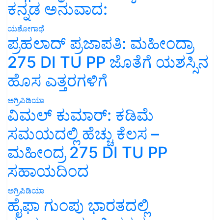
ಕನ್ನಡ ಅನುವಾದ:
ಯಶೋಗಾಥೆ
ಪ್ರಹಲಾದ್ ಪ್ರಜಾಪತಿ: ಮಹೀಂದ್ರಾ
275 DI TU PP ಜೊತೆಗೆ ಯಶಸ್ಸಿನ
ಹೊಸ ಎತ್ತರಗಳಿಗೆ
ಅಗ್ರಿಪಿಡಿಯಾ
ವಿಮಲ್ ಕುಮಾರ್: ಕಡಿಮೆ
ಸಮಯದಲ್ಲಿ ಹೆಚ್ಚು ಕೆಲಸ –
ಮಹೀಂದ್ರ 275 DI TU PP
ಸಹಾಯದಿಂದ
ಅಗ್ರಿಪಿಡಿಯಾ
ಹೈಫಾ ಗುಂಪು ಭಾರತದಲ್ಲಿ