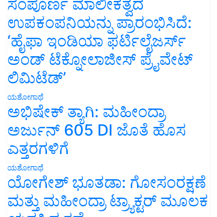
ಸಂಪೂರ್ಣ ಮಾಲೀಕತ್ವದ
ಉಪಕಂಪನಿಯನ್ನು ಪ್ರಾರಂಭಿಸಿದೆ:
‘ಹೈಫಾ ಇಂಡಿಯಾ ಫರ್ಟಿಲೈಜರ್ಸ್
ಅಂಡ್ ಟೆಕ್ನೋಲಾಜೀಸ್ ಪ್ರೈವೇಟ್
ಲಿಮಿಟೆಡ್’
ಯಶೋಗಾಥೆ
ಅಭಿಷೇಕ್ ತ್ಯಾಗಿ: ಮಹೀಂದ್ರಾ
ಅರ್ಜುನ್ 605 DI ಜೊತೆ ಹೊಸ
ಎತ್ತರಗಳಿಗೆ
ಯಶೋಗಾಥೆ
ಯೋಗೇಶ್ ಭೂತಡಾ: ಗೋಸಂರಕ್ಷಣೆ
ಮತ್ತು ಮಹೀಂದ್ರಾ ಟ್ರ್ಯಾಕ್ಟರ್ ಮೂಲಕ