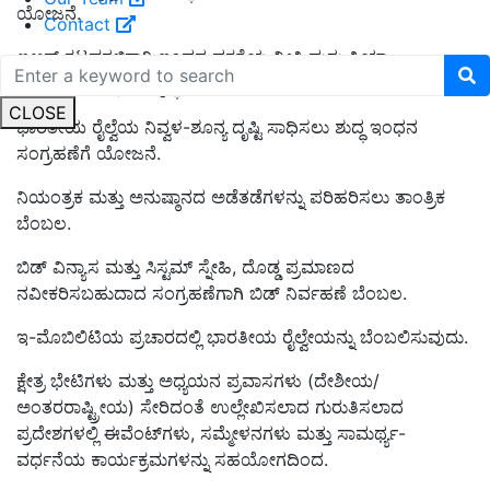
ಯೋಜನೆ.
Contact
ಐಆರ್ ಕಟ್ಟಡಗಳಿಗಾಗಿ ಇಂಧನ ದಕ್ಷತೆಯ ನೀತಿ ಮತ್ತು ಕ್ರಿಯಾ
ಯೋಜನೆಯನ್ನು ಅಭಿವೃದ್ಧಿಪಡಿಸಿ.
CLOSE
ಭಾರತೀಯ ರೈಲ್ವೆಯ ನಿವ್ವಳ-ಶೂನ್ಯ ದೃಷ್ಟಿ ಸಾಧಿಸಲು ಶುದ್ಧ ಇಂಧನ
ಸಂಗ್ರಹಣೆಗೆ ಯೋಜನೆ.
ನಿಯಂತ್ರಕ ಮತ್ತು ಅನುಷ್ಠಾನದ ಅಡೆತಡೆಗಳನ್ನು ಪರಿಹರಿಸಲು ತಾಂತ್ರಿಕ
ಬೆಂಬಲ.
ಬಿಡ್ ವಿನ್ಯಾಸ ಮತ್ತು ಸಿಸ್ಟಮ್ ಸ್ನೇಹಿ, ದೊಡ್ಡ ಪ್ರಮಾಣದ
ನವೀಕರಿಸಬಹುದಾದ ಸಂಗ್ರಹಣೆಗಾಗಿ ಬಿಡ್ ನಿರ್ವಹಣೆ ಬೆಂಬಲ.
ಇ-ಮೊಬಿಲಿಟಿಯ ಪ್ರಚಾರದಲ್ಲಿ ಭಾರತೀಯ ರೈಲ್ವೇಯನ್ನು ಬೆಂಬಲಿಸುವುದು.
ಕ್ಷೇತ್ರ ಭೇಟಿಗಳು ಮತ್ತು ಅಧ್ಯಯನ ಪ್ರವಾಸಗಳು (ದೇಶೀಯ/
ಅಂತರರಾಷ್ಟ್ರೀಯ) ಸೇರಿದಂತೆ ಉಲ್ಲೇಖಿಸಲಾದ ಗುರುತಿಸಲಾದ
ಪ್ರದೇಶಗಳಲ್ಲಿ ಈವೆಂಟ್‌ಗಳು, ಸಮ್ಮೇಳನಗಳು ಮತ್ತು ಸಾಮರ್ಥ್ಯ-
ವರ್ಧನೆಯ ಕಾರ್ಯಕ್ರಮಗಳನ್ನು ಸಹಯೋಗದಿಂದ.