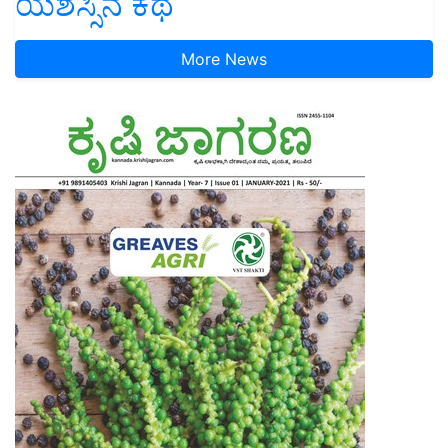
ಯಶಸ್ಸಿನ ಕಥೆ
More News