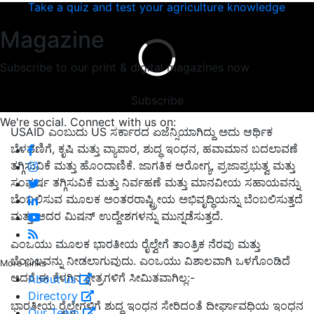
Take a quiz and test your agriculture knowledge
Magazine
Subscribe to our print & digital magazines now
Subscribe
We're social. Connect with us on:
USAID ಎಂಬುದು US ಸರ್ಕಾರದ ಏಜೆನ್ಸಿಯಾಗಿದ್ದು ಅದು ಆರ್ಥಿಕ
ಬೆಳವಣಿಗೆ, ಕೃಷಿ ಮತ್ತು ವ್ಯಾಪಾರ, ಶುದ್ಧ ಇಂಧನ, ಹವಾಮಾನ ಬದಲಾವಣೆ
ತಗ್ಗಿಸುವಿಕೆ ಮತ್ತು ಹೊಂದಾಣಿಕೆ. ಜಾಗತಿಕ ಆರೋಗ್ಯ, ಪ್ರಜಾಪ್ರಭುತ್ವ ಮತ್ತು
ಸಂಘರ್ಷ ತಗ್ಗಿಸುವಿಕೆ ಮತ್ತು ನಿರ್ವಹಣೆ ಮತ್ತು ಮಾನವೀಯ ಸಹಾಯವನ್ನು
ಬೆಂಬಲಿಸುವ ಮೂಲಕ ಅಂತರರಾಷ್ಟ್ರೀಯ ಅಭಿವೃದ್ಧಿಯನ್ನು ಬೆಂಬಲಿಸುತ್ತದೆ
ಮತ್ತು ಅದರ ಮಿಷನ್ ಉದ್ದೇಶಗಳನ್ನು ಮುನ್ನಡೆಸುತ್ತದೆ.
ಎಂಒಯು ಮೂಲಕ ಭಾರತೀಯ ರೈಲ್ವೇಗೆ ತಾಂತ್ರಿಕ ನೆರವು ಮತ್ತು
ಬೆಂಬಲವನ್ನು ನೀಡಲಾಗುವುದು. ಎಂಒಯು ವಿಶಾಲವಾಗಿ ಒಳಗೊಂಡಿದೆ
More Links
ಆದರೆ ಈ ಕೆಳಗಿನ ಕ್ಷೇತ್ರಗಳಿಗೆ ಸೀಮಿತವಾಗಿಲ್ಲ:-
About us
Directory
ಭಾರತೀಯ ರೈಲ್ವೇಗಳಿಗೆ ಶುದ್ಧ ಇಂಧನ ಸೇರಿದಂತೆ ದೀರ್ಘಾವಧಿಯ ಇಂಧನ
Our Team