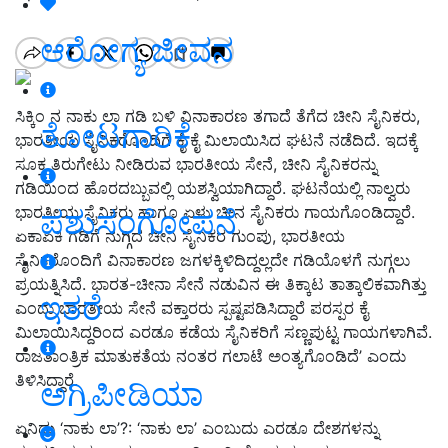
ಆರೋಗ್ಯ ಜೀವನ
ಸಿಕ್ಕಿಂ ನ ನಾಕು ಲಾ ಗಡಿ ಬಳಿ ವಿನಾಕಾರಣ ತಗಾದೆ ತೆಗೆದ ಚೀನಿ ಸೈನಿಕರು,
ತೋಟಗಾರಿಕೆ
ಭಾರತೀಯ ಸೈನಿಕರೊಂದಿಗೆ ಕೈ ಕೈ ಮಿಲಾಯಿಸಿದ ಘಟನೆ ನಡೆದಿದೆ. ಇದಕ್ಕೆ
ಸೂಕ್ತ ತಿರುಗೇಟು ನೀಡಿರುವ ಭಾರತೀಯ ಸೇನೆ, ಚೀನಿ ಸೈನಿಕರನ್ನು
ಗಡಿಯಿಂದ ಹೊರದಬ್ಬುವಲ್ಲಿ ಯಶಸ್ವಿಯಾಗಿದ್ದಾರೆ. ಘಟನೆಯಲ್ಲಿ ನಾಲ್ವರು
ಭಾರತೀಯ ಸೈನಿಕರು ಹಾಗೂ ಏಳು ಚೀನ ಸೈನಿಕರು ಗಾಯಗೊಂಡಿದ್ದಾರೆ.
ಪಶುಸಂಗೋಪನೆ
ಏಕಾಏಕಿ ಗಡಿಗೆ ನುಗ್ಗಿದ ಚೀನಿ ಸೈನಿಕರ ಗುಂಪು, ಭಾರತೀಯ
ಸೈನಿಕರೊಂದಿಗೆ ವಿನಾಕಾರಣ ಜಗಳಕ್ಕಿಳಿದಿದ್ದಲ್ಲದೇ ಗಡಿಯೊಳಗೆ ನುಗ್ಗಲು
ಪ್ರಯತ್ನಿಸಿದೆ. ಭಾರತ-ಚೀನಾ ಸೇನೆ ನಡುವಿನ ಈ ತಿಕ್ಕಾಟ ತಾತ್ಕಾಲಿಕವಾಗಿತ್ತು
ಇತರೆ
ಎಂದು ಭಾರತೀಯ ಸೇನೆ ವಕ್ತಾರರು ಸ್ಪಷ್ಟಪಡಿಸಿದ್ದಾರೆ
ಪರಸ್ಪರ ಕೈ
ಮಿಲಾಯಿಸಿದ್ದರಿಂದ ಎರಡೂ ಕಡೆಯ ಸೈನಿಕರಿಗೆ ಸಣ್ಣಪುಟ್ಟ ಗಾಯಗಳಾಗಿವೆ.
ರಾಜತಾಂತ್ರಿಕ ಮಾತುಕತೆಯ ನಂತರ ಗಲಾಟೆ ಅಂತ್ಯಗೊಂಡಿದೆ’ ಎಂದು
ತಿಳಿಸಿದ್ದಾರೆ.
ಅಗ್ರಿಪೀಡಿಯಾ
ಏನಿದು ‘ನಾಕು ಲಾ’?: ‘ನಾಕು ಲಾ’ ಎಂಬುದು ಎರಡೂ ದೇಶಗಳನ್ನು