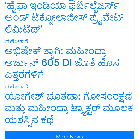
‘ಹೈಫಾ ಇಂಡಿಯಾ ಫರ್ಟಿಲೈಜರ್ಸ್
ಅಂಡ್ ಟೆಕ್ನೋಲಾಜೀಸ್ ಪ್ರೈವೇಟ್
ಲಿಮಿಟೆಡ್’
ಯಶೋಗಾಥೆ
ಅಭಿಷೇಕ್ ತ್ಯಾಗಿ: ಮಹೀಂದ್ರಾ
ಅರ್ಜುನ್ 605 DI ಜೊತೆ ಹೊಸ
ಎತ್ತರಗಳಿಗೆ
ಯಶೋಗಾಥೆ
ಯೋಗೇಶ್ ಭೂತಡಾ: ಗೋಸಂರಕ್ಷಣೆ
ಮತ್ತು ಮಹೀಂದ್ರಾ ಟ್ರ್ಯಾಕ್ಟರ್ ಮೂಲಕ
ಯಶಸ್ಸಿನ ಕಥೆ
More News