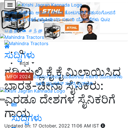
Home
ಸುದ್ದಿಗಳು
ಆರೋಗ್ಯ ಜೀವನ
ತೋಟಗಾರಿಕೆ
ಪಶುಸಂಗೋಪನೆ
ಯಶೋಗಾಥೆ
ಇತರೆ
ಅಗ್ರಿಪೀಡಿಯಾ
ಸರ್ಕಾರಿ ಯೋಜನೆಗಳು
Quiz
பத்திரிகை சந்தா
ಸುದ್ದಿಗಳು
ಕನ್ನಡ
ಗಡಿಯಲ್ಲಿ ಕೈ ಕೈ ಮಿಲಾಯಿಸಿದ
MFOI 2024
ಪಶುಸಂಗೋಪನೆ
ಯಶೋಗಾಥೆ
ಸರ್ಕಾರಿ ಯೋಜನೆಗಳು
ಭಾರತ-ಚೀನಾ ಸೈನಿಕರು:
ಇತರೆ
ಮ್ಯಾಗಜಿನ್‌ ಸಬ್‌ಸ್ಕ್ರಿಪ್ಷನ್‌ಗಾಗಿ
ಎರಡೂ ದೇಶಗಳ ಸೈನಿಕರಿಗೆ
ಗಾಯ
ಸುದ್ದಿಗಳು
Updated on: 17 October, 2022 11:06 AM IST