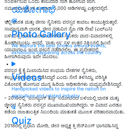
ಸಂಪರ್ಕಿಸುವ ಒಂದು ಕಾಲುದಾರಿ ಸಾಗಿ ಹೋಗುವ ಜಾಗ.
ಯಶೋಗಾಥೆ
ಸಮುದ್ರಮಟ್ಟಕ್ಕಿಂತ ಸುಮಾರು 5,000 ಅಡಿಗಳಷ್ಟು ಎತ್ತರದಲ್ಲಿದೆ.
ಇಲ್ಲಿ ಭಾರತ ಮತ್ತು ಚೀನಾ ಸೈನಿಕರು ಪರಸ್ಪರ ಕಾವಲು ಕಾಯುತ್ತಿರುತ್ತಾರೆ.
ಸಾಮಾನ್ಯವಾಗಿ ಭಾರತ, ಚೀನ ನಡುವಿನ ನೈಜ ಗಡಿ ರೇಖೆ (ಎಲ್‌ಎಸಿ)
Photo Gallery
ಬಳಿಯಲ್ಲಿ ಆಗಾಗ ಎರಡೂ ದೇಶಗಳ ಸೈನಿಕರು ವಾದ-ವಿವಾದಗಳಲ್ಲಿ
ತೊಡಗಿದ್ದುಂಟು. ಆದರೆ, ‘ನಾಕು ಲಾ’ ಸ್ಥಳ ಉತ್ತರ ಸಿಕ್ಕಿಂನಲ್ಲಿ ಹಿಂದೆ
We capture the best photos around events,
ಯಾವಾಗಲೂ ಇಂಥ ಘಟನೆ ನಡೆದಿರಲಿಲ್ಲ. ಈ ಪ್ರದೇಶದಲ್ಲಿ
exhibitions happening across the country
ಹೀಗಾಗಿರುವುದು ಇದೇ ಮೊದಲು.
ಪರಸ್ಪರ ಕೈ ಕೈ ಮಿಲಾಯಿಸಿದ ಉಭಯ ದೇಶಗಳ ಸೈನಿಕರು,
Videos
ಕಲ್ಲುತೂರಾಟವನ್ನೂ ನಡೆಸಿದ್ದಾರೆ ಎಂದು ಸೇನೆ ತಿಳಿಸಿದ್ದು, ಪರಿಸ್ಥಿತಿ
ವಿಕೋಪಕ್ಕೆ ಹೋಗುವ ಮುನ್ನ ಹಿರಿಯ ಅಧಿಕಾರಿಗಳು ಮಧ್ಯಪ್ರವೇಶಿಸಿದ್ದಾರೆ.
Handpicked videos to inspire the nation on
agriculture and related industry
– 2019ರಲ್ಲಿ “ಪಂಗ್ಯಾಂಗ್‌ ತ್ಸೋ’ ಸರೋವರದ ಬಳಿಯಲ್ಲಿ ಭಾರತ ಮತ್ತು
ಚೀನದ ಸೈನಿಕರು ಪರಸ್ಪರ ಮುಖಾಮುಖಿಯಾಗಿದ್ದರು. ಆ ವಿವಾದ ಎರಡೂ
ಕಡೆಯ ರಾಜತಾಂತ್ರಿಕ ಸಿಬಂದಿಯ ಮಾತುಕತೆ ಮೂಲಕ ಪರಿಹಾರವಾಯಿತು.
Quiz
2018ರಲ್ಲಿ ಪ್ರಧಾನಿ ಮೋದಿ, ಚೀನ ಅಧ್ಯಕ್ಷ ಕ್ಸಿ ಜಿನ್‌ಪಿಂಗ್‌ ಭಾಗವಹಿಸಿದ್ದ