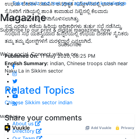
Take a quiz and test your agriculture knowledge
ಉಭಯ ದೇಶಗಳ ನಡುವಿನ ಅನಧಿಕೃತ ಸಮ್ಮೇಳನದಲ್ಲಿ ಭಾರತ-ಚೀನ
ಸೈನಿಕರಿಗೆ ಗಡಿಯಲ್ಲಿ ಶಾಂತಿ ಕಾಪಾಡುವ ನಿಟ್ಟಿನಲ್ಲಿ ಕೆಲವಾರು
Magazine
ಮಾರ್ಗಸೂಚಿಗಳನ್ನು ನಿಗದಿಗೊಳಿಸಲಾಗಿತ್ತು.
ಸದ್ಯ ಎರಡೂ ಕಡೆಯ ಹಿರಿಯ ಅಧಿಕಾರಿಗಳು ತುರ್ತು ಸಭೆ ನಡೆಸಿದ್ದು,
Subscribe to our print & digital magazines now
ಸಂಧಾನ ಸಭೆ ಯಶಸ್ವಿಯಾದ ಹಿನ್ನೆಲೆಯಲ್ಲಿ ಉಭಯ ದೇಶಗಳ ಸೈನಿಕರು
ತಮ್ಮ ತಮ್ಮ ಪೋಸ್ಟ್‌ಗಳಿಗೆ ಮರಳಿದ್ದಾರೆ ಎನ್ನಲಾಗಿದೆ.
Subscribe
We're social. Connect with us on:
Published On:
11 May 2020, 08:25 PM
English Summary:
indian, Chinese troops clash near
Naku La in Sikkim sector
Related Topics
Chinese
Sikkim sector
indian
Share your comments
More Links
About us
Directory
Our Team