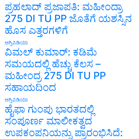
ಪ್ರಹಲಾದ್ ಪ್ರಜಾಪತಿ: ಮಹೀಂದ್ರಾ
275 DI TU PP ಜೊತೆಗೆ ಯಶಸ್ಸಿನ
ಹೊಸ ಎತ್ತರಗಳಿಗೆ
ಅಗ್ರಿಪಿಡಿಯಾ
ವಿಮಲ್ ಕುಮಾರ್: ಕಡಿಮೆ
ಸಮಯದಲ್ಲಿ ಹೆಚ್ಚು ಕೆಲಸ –
ಮಹೀಂದ್ರ 275 DI TU PP
ಸಹಾಯದಿಂದ
ಅಗ್ರಿಪಿಡಿಯಾ
ಹೈಫಾ ಗುಂಪು ಭಾರತದಲ್ಲಿ
ಸಂಪೂರ್ಣ ಮಾಲೀಕತ್ವದ
ಉಪಕಂಪನಿಯನ್ನು ಪ್ರಾರಂಭಿಸಿದೆ: