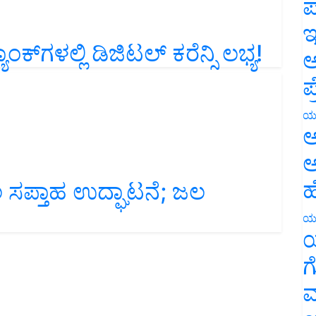
ಪ
ಇ
್‌ಗಳಲ್ಲಿ ಡಿಜಿಟಲ್‌ ಕರೆನ್ಸಿ ಲಭ್ಯ!
ಅ
ಪ
ಯ
ಅ
ಅ
 ಸಪ್ತಾಹ ಉದ್ಘಾಟನೆ; ಜಲ
ಹ
ಯ
ಯ
ಗ
ಮ