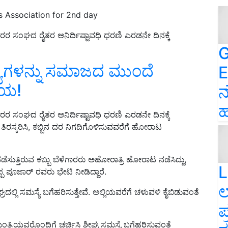
s Association for 2nd day
ೆಗಾರರ ಸಂಘದ ರೈತರ ಅನಿರ್ದಿಷ್ಟಾವಧಿ ಧರಣಿ ಎರಡನೇ ದಿನಕ್ಕೆ
G
್ಯೆಗಳನ್ನು ಸಮಾಜದ ಮುಂದೆ
E
ೀಯ!
ನ
ಹ
ೆಗಾರರ ಸಂಘದ ರೈತರ ಅನಿರ್ದಿಷ್ಟಾವಧಿ ಧರಣಿ ಎರಡನೇ ದಿನಕ್ಕೆ
ತಿರಸ್ಕರಿಸಿ, ಕಬ್ಬಿನ ದರ ನಿಗದಿಗೊಳಿಸುವವರೆಗೆ ಹೋರಾಟ
ಡೆಸುತ್ತಿರುವ ಕಬ್ಬು ಬೆಳೆಗಾರರು ಅಹೋರಾತ್ರಿ ಹೋರಾಟ ನಡೆಸಿದ್ದು,
L
ಪ ಪೂಜಾರ್ ರವರು ಭೇಟಿ ನೀಡಿದ್ದಾರೆ.
ಲ
ದಲ್ಲಿ ಸಮಸ್ಯೆ ಬಗೆಹರಿಸುತ್ತೇವೆ. ಅಲ್ಲಿಯವರೆಗೆ ಚಳುವಳಿ ಕೈಬಿಡುವಂತೆ
ಪ
ಮಂತ್ರಿಯವರೊಂದಿಗೆ ಚರ್ಚಿಸಿ ಶೀಘ್ರ ಸಮಸ್ಯೆ ಬಗೆಹರಿಸುವಂತೆ