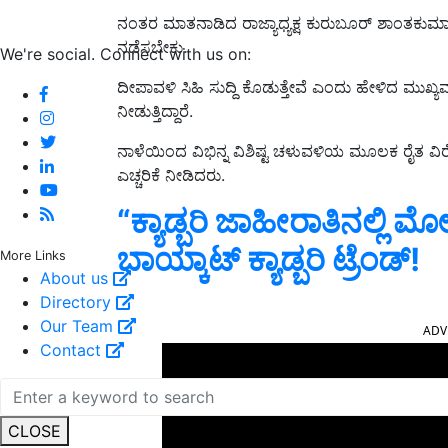
ನಂತರ ಮಾತನಾಡಿದ ರಾಜ್ಯಾಧ್ಯಕ್ಷ ಕುರುಬೂರ್ ಶಾಂತಕುಮಾರ
ನಡೆಸಬೇಕು.
We're social. Connect with us on:
ದೀಪಾವಳಿ ಸಿಹಿ ಸುದ್ದಿ ಕೊಡುತ್ತೇವೆ ಎಂದು ಹೇಳಿದ ಮುಖ್ಯ
ನೀಡುತ್ತಿದ್ದಾರೆ.
ನಾಳೆಯಿಂದ ವಿಭಿನ್ನ ವಿಶಿಷ್ಟ ಚಳುವಳಿಯ ಮೂಲಕ ರೈತ ವಿರ
ಎಚ್ಚರಿಕೆ ನೀಡಿದರು.
“ಕ್ಯಾಡ್ಬರಿ ಜಾಹೀರಾತಿನಲ್ಲಿ ಮ
ಬಾಯ್ಕಾಟ್‌ ಕ್ಯಾಡ್ಬರಿ ಟ್ರೆಂಡ್‌!
More Links
About us
Directory
ADV
Our Team
Contact
CLOSE