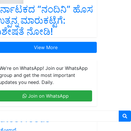
ರ್ನಾಟಕದ “ನಂದಿನಿ” ಹೊಸ
ತ್ಪನ್ನ ಮಾರುಕಟ್ಟೆಗೆ:
ಿಶೇಷತೆ ನೋಡಿ!
View More
We're on WhatsApp! Join our WhatsApp
group and get the most important
updates you need. Daily.
Join on WhatsApp
atest feeds
ಶೋಗಾಥೆ