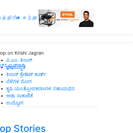
த்திரிகை சந்தா
op on Krishi Jagran
ಪಿ.ಎಂ. ಕಿಸಾನ್
ಸ್ಕ್ರಿಪ್ಷನ್‌ಗಾಗಿ
ಜೀವಾಮೃತ
ಕಿಸಾನ್ ಕ್ರೇಡಿಟ್ ಕಾರ್ಡ್
ಬೆಳೆಗಳ ರೋಗ
ಕೃಷಿ ಯಂತ್ರೋಪಕರಣಗಳ ಸಹಾಯಧನ
ಆಡು ಸಾಕಾಣಿಕೆ
ಉದ್ಯೋಗ
op Stories