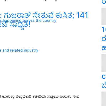
ರ
ಗುಜರಾತ್‌ ಸೇತುವೆ ಕುಸಿತ; 141
ns happening across the country
ಟಿ ಸಾಧ್ಯತೆ!
1
ರ
ಹ
e and related industry
c
ಬ
ಕೂಗುತ್ತಾ ಜಿಲ್ಲಾಧಿಕಾರಿ ಕಚೇರಿಯ ಸುತ್ತಲೂ ಉರುಳು ಸೇವೆ