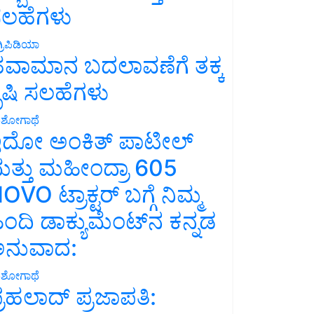
ಲಹೆಗಳು
್ರಿಪಿಡಿಯಾ
ವಾಮಾನ ಬದಲಾವಣೆಗೆ ತಕ್ಕ
ೃಷಿ ಸಲಹೆಗಳು
ಶೋಗಾಥೆ
ದೋ ಅಂಕಿತ್ ಪಾಟೀಲ್
ತ್ತು ಮಹೀಂದ್ರಾ 605
OVO ಟ್ರಾಕ್ಟರ್ ಬಗ್ಗೆ ನಿಮ್ಮ
ಿಂದಿ ಡಾಕ್ಯುಮೆಂಟ್‌ನ ಕನ್ನಡ
ನುವಾದ:
ಶೋಗಾಥೆ
್ರಹಲಾದ್ ಪ್ರಜಾಪತಿ: