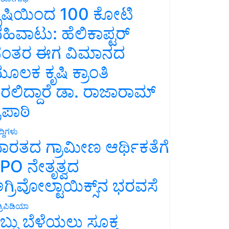
ೃಷಿಯಿಂದ 100 ಕೋಟಿ
ಹಿವಾಟು: ಹೆಲಿಕಾಪ್ಟರ್
ಂತರ ಈಗ ವಿಮಾನದ
ೂಲಕ ಕೃಷಿ ಕ್ರಾಂತಿ
ರಲಿದ್ದಾರೆ ಡಾ. ರಾಜಾರಾಮ್
್ರಿಪಾಠಿ
್ದಿಗಳು
ಾರತದ ಗ್ರಾಮೀಣ ಆರ್ಥಿಕತೆಗೆ
PO ನೇತೃತ್ವದ
ಗ್ರಿವೋಲ್ಟಾಯಿಕ್ಸ್‌ನ ಭರವಸೆ
್ರಿಪಿಡಿಯಾ
ಬ್ಬು ಬೆಳೆಯಲು ಸೂಕ್ತ