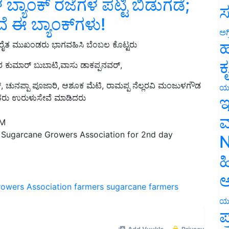
ಸ
ೆ ಈ ಬ್ಯಾಂಕ್‌ಗಳು!
ಅಗ
ಯ ರೈತ ಮುಖಂಡರು ಭಾಗವಹಿಸಿ ಬೆಂಬಲ ಕೊಟ್ಟರು
ಹ
ರ ಕುಮಾರ್ ಬುಬಾಟಿ,ವಾಸು ಡಾಕಪ್ಪನವರ್,
ಕ
, ಚುನಪ್ಪಾ ಪೂಜಾರಿ, ಆಶೂಕ ಮೆಟಿ, ರಾಮಪ್ಪ ನೆಲ್ಲರವಿ ಮಂಜುಳಗೌಡ
ರೈತರು ಉರುಳುಸೇವೆ ಮಾಡಿದರು
ಯ
ಇ
PM
ಮ
te Sugarcane Growers Association for 2nd day
N
ಹ
rowers Association
farmers
sugarcane farmers
ಅ
ಯ
ಪ