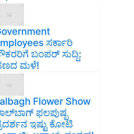
overnment
mployees ಸರ್ಕಾರಿ
ೌಕರರಿಗೆ ಬಂಪರ್‌ ಸುದ್ದಿ:
ಣದ ಮಳೆ!
albagh Flower Show
ಾಲ್‌ಬಾಗ್ ಫಲಪುಷ್ಪ
್ರದರ್ಶನ ಇಷ್ಟು ಕೋಟಿ