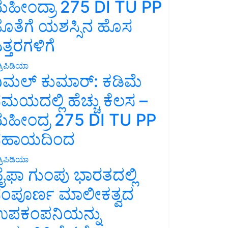
ಹೀಂದ್ರಾ 275 DI TU PP
ೊತೆಗೆ ಯಶಸ್ಸಿನ ಹೊಸ
ತ್ತರಗಳಿಗೆ
್ರಿಪಿಡಿಯಾ
ಿಮಲ್ ಕುಮಾರ್: ಕಡಿಮೆ
ಮಯದಲ್ಲಿ ಹೆಚ್ಚು ಕೆಲಸ –
ಹೀಂದ್ರ 275 DI TU PP
ಸಹಾಯದಿಂದ
್ರಿಪಿಡಿಯಾ
ೈಫಾ ಗುಂಪು ಭಾರತದಲ್ಲಿ
ಂಪೂರ್ಣ ಮಾಲೀಕತ್ವದ
ಪಕಂಪನಿಯನ್ನು