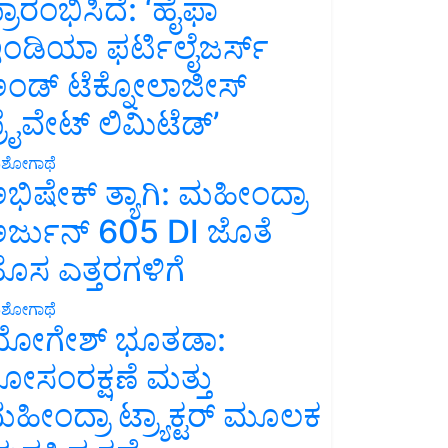
್ರಾರಂಭಿಸಿದೆ: ‘ಹೈಫಾ
ಂಡಿಯಾ ಫರ್ಟಿಲೈಜರ್ಸ್
ಂಡ್ ಟೆಕ್ನೋಲಾಜೀಸ್
್ರೈವೇಟ್ ಲಿಮಿಟೆಡ್’
ಶೋಗಾಥೆ
ಭಿಷೇಕ್ ತ್ಯಾಗಿ: ಮಹೀಂದ್ರಾ
ರ್ಜುನ್ 605 DI ಜೊತೆ
ೊಸ ಎತ್ತರಗಳಿಗೆ
ಶೋಗಾಥೆ
ೋಗೇಶ್ ಭೂತಡಾ:
ೋಸಂರಕ್ಷಣೆ ಮತ್ತು
ಹೀಂದ್ರಾ ಟ್ರ್ಯಾಕ್ಟರ್ ಮೂಲಕ