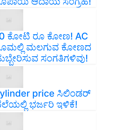
ೂಪಾಯಿ ಆದಾಯ ಸಂಗ್ರಹ!
0 ಕೋಟಿ ರೂ ಕೋಣ! AC
ೂಮಲ್ಲಿ ಮಲಗುವ ಕೋಣದ
ುಬ್ಬೇರಿಸುವ ಸಂಗತಿಗಳಿವು!
ylinder price ಸಿಲಿಂಡರ್‌
ೆಲೆಯಲ್ಲಿ ಭರ್ಜರಿ ಇಳಿಕೆ!