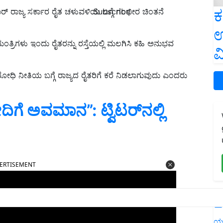
ಕ
Subscribe
್ ರಾಜ್ಯ ಸರ್ಕಾರ ರೈತ ಚಳುವಳಿಯ ಬಗ್ಗೆ ಗಂಭೀರ ಚಿಂತನೆ
ಉ
ಮಂತ್ರಿಗಳು ಇಂದು ರೈತರನ್ನು ರಸ್ತೆಯಲ್ಲಿ ಮಲಗಿಸಿ ಕಹಿ ಅನುಭವ
ವ
ೋಧಿ ನೀತಿಯ ಬಗ್ಗೆ ರಾಜ್ಯದ ರೈತರಿಗೆ ಕರೆ ನಿಡಲಾಗುವುದು ಎಂದರು
ೋದಿಗೆ ಅವಮಾನ”: ಟ್ವಿಟರ್‌ನಲ್ಲಿ
ERTISEMENT
L
ಯ