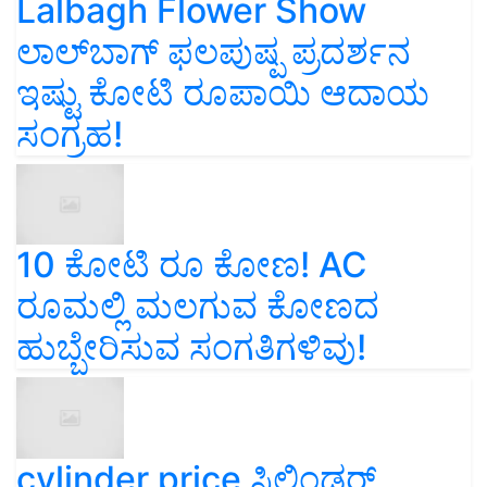
Lalbagh Flower Show
ಲಾಲ್‌ಬಾಗ್ ಫಲಪುಷ್ಪ ಪ್ರದರ್ಶನ
ಇಷ್ಟು ಕೋಟಿ ರೂಪಾಯಿ ಆದಾಯ
ಸಂಗ್ರಹ!
10 ಕೋಟಿ ರೂ ಕೋಣ! AC
ರೂಮಲ್ಲಿ ಮಲಗುವ ಕೋಣದ
ಹುಬ್ಬೇರಿಸುವ ಸಂಗತಿಗಳಿವು!
cylinder price ಸಿಲಿಂಡರ್‌