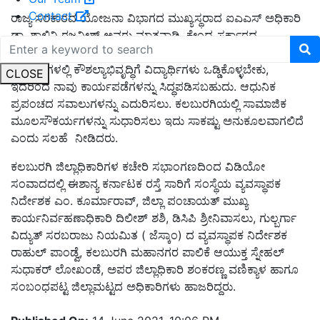
Contact
ರಾಜ್ಯ ಸರಕಾರದ ಯೋಜನಾ ವಿಭಾಗದ ಮುಖ್ಯಸ್ಥರಾದ ಐಎಎಸ್ ಅಧಿಕಾರಿ
ಡಾ. ಶಾಲಿನಿ ರಜನೀಶ್ ಅವರು ಮಾತನಾಡಿ, ಕೇಂದ್ರ ಸರ್ಕಾರದ
ನೆರವಿನೊಂದಿಗೆ ಎಲ್ಲಾ ಸಂಸ್ಥೆಗಳು, ವಿಶ್ವವಿದ್ಯಾಲಯಗಳು ಹಾಗೂ
ಕಾಲೇಜುಗಳಲ್ಲಿ ಕೌಶಲ್ಯಾಭಿವೃದ್ಧಿಗೆ ವಿದ್ಯಾರ್ಥಿಗಳು ಒಡ್ಡಿಕೊಳ್ಳಬೇಕು,
CLOSE
ಇದರಿಂದ ನಾವು ಕಾರ್ಯಪಡೆಗಳನ್ನು ಸಿದ್ಧಪಡಿಸಬಹುದು. ಆಧುನಿಕ
ಪ್ರಪಂಚದ ಸವಾಲುಗಳನ್ನು ಎದುರಿಸಲು. ಕಲಬುರಗಿಯಲ್ಲಿ ಸಾಮಾಜಿಕ
ಮೂಲಸೌಕರ್ಯಗಳನ್ನು ಸುಧಾರಿಸಲು ಇದು ಸಾಕಷ್ಟು ಅನುಕೂಲವಾಗಲಿದೆ
ಎಂದು ಸಲಹೆ ನೀಡಿದರು.
ಕಲಬುರಗಿ ಜಿಲ್ಲಾಧಿಕಾರಿಗಳ ಕಚೇರಿ ಸಭಾಂಗಣದಿಂದ ವಿಡಿಯೋ
ಸಂವಾದದಲ್ಲಿ ಈಶಾನ್ಯ ಕರ್ನಾಟಕ ರಸ್ತೆ ಸಾರಿಗೆ ಸಂಸ್ಥೆಯ ವ್ಯವಸ್ಥಾಪಕ
ನಿರ್ದೇಶಕ ಎಂ. ಕೂರ್ಮಾರಾವ್, ಜಿಲ್ಲಾ ಪಂಚಾಯತ್ ಮುಖ್ಯ
ಕಾರ್ಯನಿರ್ವಹಣಾಧಿಕಾರಿ ದಿಲೀಶ್ ಶಶಿ, ಡಿಸಿಪಿ ಶ್ರೀನಿವಾಸಲು, ಗುಲ್ಬರ್ಗಾ
ವಿದ್ಯುತ್ ಸರಬರಾಜು ನಿಯಮಿತ ( ಜೆಸ್ಕಾಂ) ದ ವ್ಯವಸ್ಥಾಪಕ ನಿರ್ದೇಶಕ
ರಾಹುಲ್ ಪಾಂಡ್ವೆ, ಕಲಬುರಗಿ ಮಹಾನಗರ ಪಾಲಿಕೆ ಆಯುಕ್ತ ಸ್ನೇಹಲ್
ಸುಧಾಕರ್ ಲೋಖಂಡೆ, ಅಪರ ಜಿಲ್ಲಾಧಿಕಾರಿ ಶಂಕರಣ್ಣ ವಣಿಕ್ಯಾಳ ಹಾಗೂ
ಸಂಬಂಧಪಟ್ಟ ಜಿಲ್ಲಾಮಟ್ಟದ ಅಧಿಕಾರಿಗಳು ಹಾಜರಿದ್ದರು.