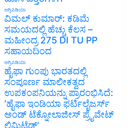
ಅಗ್ರಿಪಿಡಿಯಾ
ವಿಮಲ್ ಕುಮಾರ್: ಕಡಿಮೆ
ಸಮಯದಲ್ಲಿ ಹೆಚ್ಚು ಕೆಲಸ –
ಮಹೀಂದ್ರ 275 DI TU PP
ಸಹಾಯದಿಂದ
ಅಗ್ರಿಪಿಡಿಯಾ
ಹೈಫಾ ಗುಂಪು ಭಾರತದಲ್ಲಿ
ಸಂಪೂರ್ಣ ಮಾಲೀಕತ್ವದ
ಉಪಕಂಪನಿಯನ್ನು ಪ್ರಾರಂಭಿಸಿದೆ:
‘ಹೈಫಾ ಇಂಡಿಯಾ ಫರ್ಟಿಲೈಜರ್ಸ್
ಅಂಡ್ ಟೆಕ್ನೋಲಾಜೀಸ್ ಪ್ರೈವೇಟ್
ಲಿಮಿಟೆಡ್’