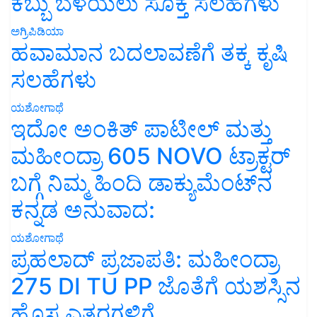
ಕಬ್ಬು ಬೆಳೆಯಲು ಸೂಕ್ತ ಸಲಹೆಗಳು
ಅಗ್ರಿಪಿಡಿಯಾ
ಹವಾಮಾನ ಬದಲಾವಣೆಗೆ ತಕ್ಕ ಕೃಷಿ
ಸಲಹೆಗಳು
ಯಶೋಗಾಥೆ
ಇದೋ ಅಂಕಿತ್ ಪಾಟೀಲ್ ಮತ್ತು
ಮಹೀಂದ್ರಾ 605 NOVO ಟ್ರಾಕ್ಟರ್
ಬಗ್ಗೆ ನಿಮ್ಮ ಹಿಂದಿ ಡಾಕ್ಯುಮೆಂಟ್‌ನ
ಕನ್ನಡ ಅನುವಾದ:
ಯಶೋಗಾಥೆ
ಪ್ರಹಲಾದ್ ಪ್ರಜಾಪತಿ: ಮಹೀಂದ್ರಾ
275 DI TU PP ಜೊತೆಗೆ ಯಶಸ್ಸಿನ
ಹೊಸ ಎತ್ತರಗಳಿಗೆ