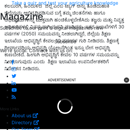
Take a quiz and test your agriculture knowledge
ಕಲಬುರಗಿ, ಹಿಂದುಳಿದ ಜಿಲ್ಲೆ ಎಂಬ ಟ್ಯಾಗ್ ಅನ್ನು ತೊಡೆದುಹಾಕಿ
ಜಿಲ್ಲೆಯನ್ನು ಅಭಿವೃದ್ಧಿಪಡಿಸುವ ಬಗ್ಗೆ ತಮ್ಮ ಚಿಂತನೆಗಳು ಹಾಗೂ
Magazine
ಅಭಿಪ್ರಾಯಗಳನ್ನು ಮುಕ್ತವಾಗಿ ಹಂಚಿಕೊಳ್ಳಬೇಕೆAದು ತಜ್ಞರು ಮತ್ತು ನಿವೃತ್ತ
ಅಧಿಕಾರಿಗಳಲ್ಲಿ ವಿನಮ್ರವಾಗಿ ಮನವಿ ಮಾಡಿದರು. ಇತರ ಇಲಾಖೆಗಳಿಗೆ 30
Subscribe to our print & digital magazines now
ವರ್ಷಗಳ (2050) ಸಮಯವನ್ನು ನೀಡಲಾಗಿದ್ದರೆ, ಜಿಲ್ಲೆಯ ಶಿಕ್ಷಣ
ಇಲಾಖೆಯ ಅಭಿವೃದ್ಧಿಗೆ ಕೇವಲ 10 ವರ್ಷಗಳ ಗುರಿ ನೀಡಿದರು. ಶಿಕ್ಷಣಕ್ಕೆ
Subscribe
ದೀರ್ಘಾವಧಿಯ ಅಭಿವೃದ್ಧಿ ಯೋಜನೆಗಿಂತ ಇನ್ನೂ ಬೇಗ ಅಭಿವೃದ್ಧಿ
We're social. Connect with us on:
ಕಾಣಬೇಕಿದೆ. ಹೀಗಾಗಿ ಅಭಿವೃದ್ಧಿಗೆ ಕೇವಲ 10 ವರ್ಷಗಳ ಸಮಯವನ್ನು
ನೀಡಲಾಗುವುದು ಎಂದು ಶಿಕ್ಷಣ ಇಲಾಖೆಯ ಉಪನಿರ್ದೇಶಕರಿಗೆ
ನಿರ್ದೇಶನ ನೀಡಿದರು.
ADVERTISEMENT
More Links
About us
Directory
Our Team