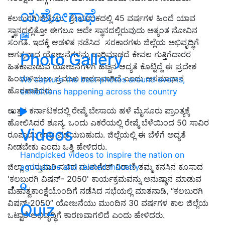
ಯಶೋಗಾಥೆ
ಕಲಬುರಗಿ ಜಿಲ್ಲೆಯು ಶ್ರೇಯಾಂಕದಲ್ಲಿ 45 ವರ್ಷಗಳ ಹಿಂದೆ ಯಾವ
ಸ್ಥಾನದಲ್ಲಿತ್ತೋ ಈಗಲೂ ಅದೇ ಸ್ಥಾನದಲ್ಲಿರುವುದು ಅತ್ಯಂತ ನೋವಿನ
ಸಂಗತಿ. ಇದಕ್ಕೆ ಆಡಳಿತ ನಡೆಸಿದ ಸರಕಾರಗಳು ಜಿಲ್ಲೆಯ ಅಭಿವೃದ್ಧಿಗೆ
ಅಗತ್ಯವಾದ ಯೋಜನೆಗಳನ್ನು ಜಾರಿಮಾಡದೆ ಕೇವಲ ಗುತ್ತಿಗೆದಾರರ
Photo Gallery
ಹಿತಕಾಪಾಡುವ ಯೋಜನೆಗಳಿಗೆ ಹೆಚ್ಚಿನ ಆದ್ಯತೆ ಕೊಟ್ಟಿದ್ದೆ ಈ ಪ್ರದೇಶ
ಹಿಂದುಳಿಯಲು ಪ್ರಮುಖ ಕಾರಣವಾಗಿದೆ ಎಂದು ಅಸಮಾಧಾನ
We capture the best photos around events,
ಹೊರಹಾಕಿದರು.
exhibitions happening across the country
ಉತ್ತರ ಕರ್ನಾಟಕದಲ್ಲಿ ರೇಷ್ಮೆ ಬೇಸಾಯ ಹಳೆ ಮೈಸೂರು ಪ್ರಾಂತ್ಯಕ್ಕೆ
ಹೋಲಿಸಿದರೆ ಶೂನ್ಯ. ಒಂದು ಎಕರೆಯಲ್ಲಿ ರೇಷ್ಮೆ ಬೆಳೆಯಿಂದ 50 ಸಾವಿರ
Videos
ರೂಪಾಯಿ ಲಾಭ ಪಡೆಯಬಹುದು. ಜಿಲ್ಲೆಯಲ್ಲಿ ಈ ಬೆಳೆಗೆ ಅದ್ಯತೆ
ನೀಡಬೇಕು ಎಂದು ಒತ್ತಿ ಹೇಳಿದರು.
Handpicked videos to inspire the nation on
ಜಿಲ್ಲಾ ಉಸ್ತುವಾರಿ ಸಚಿವ ಮುರುಗೇಶ್ ನಿರಾಣಿ ತಮ್ಮ ಕನಸಿನ ಕೂಸಾದ
agriculture and related industry
'ಕಲಬುರಗಿ ವಿಷನ್- 2050' ಕಾರ್ಯಕ್ರಮವನ್ನು ಅನುಷ್ಠಾನ ಮಾಡುವ
ಮಹಾತ್ವಕಾಂಕ್ಷೆಯೊಂದಿಗೆ ನಡೆಸಿದ ಸಭೆಯಲ್ಲಿ ಮಾತನಾಡಿ, “ಕಲಬುರಗಿ
ವಿಷನ್-2050” ಯೋಜನೆಯು ಮುಂದಿನ 30 ವರ್ಷಗಳ ಕಾಲ ಜಿಲ್ಲೆಯ
Quiz
ಒಟ್ಟಾರೆ ಅಭಿವೃದ್ಧಿಗೆ ಕಾರಣವಾಗಲಿದೆ ಎಂದು ಹೇಳಿದರು.