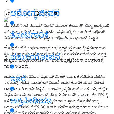
ಆರೋಗ್ಯ ಜೀವನ
ಬೆಂಗಳೂರಿನಿಂದ ಝೂಮ್ ಮೀಟ್ ಮೂಲಕ ಕಲಬುರಗಿ ಜಿಲ್ಲಾ ಉಸ್ತುವಾರಿ
ಸಚಿವ ಮುರುಗೇಶ್ ನಿರಾಣಿ ನಡೆಸಿದ ಸಭೆಯಲ್ಲಿ ಕಲಬುರಗಿ ಜಿಲ್ಲಾಧಿಕಾರಿ
ತೋಟಗಾರಿಕೆ
ವಿವಿ ಜೋತ್ಸ್ನಾ ಸೇರಿದಂತೆ ಇನ್ನಿತರ ಅಧಿಕಾರಿಗಳು ಭಾಗವಹಿಸಿದ್ದರು.
ಯಾವುದೇ ಜಿಲ್ಲೆ ಅಥವಾ ರಾಜ್ಯದ ಅಭಿವೃದ್ಧಿಗೆ ಪ್ರಮುಖ ಕ್ಷೇತ್ರಗಳಾಗಿರುವ
ಕೃಷಿ, ಶಿಕ್ಷಣ ಮತ್ತು ಆರೋಗ್ಯದ ಬಗ್ಗೆ ಹೆಚ್ಚು ಗಮನಹರಿಸಬೇಕೆಂದು ನಿವೃತ್ತ
ಪಶುಸಂಗೋಪನೆ
ಹೆಚ್ಚುವರಿ ಮುಖ್ಯಕಾಯದರ್ಶಿ ವಿ. ಬಾಲಸುಬ್ರಹ್ಮಣಿಯನ್ ಜಿಲ್ಲಾಡಳಿತಕ್ಕೆ
ಸಲಹೆ ನೀಡಿದರು.
ಇತರೆ
ಅವರು ಬೆಂಗಳೂರಿನಿಂದ ಝೂಮ್ ಮೀಟ್ ಮೂಲಕ ಸಚಿವರು ನಡೆಸಿದ
ಸಭೆಯಲ್ಲಿ ಸಚಿವ ಮುರುಗೇಶ್ ನಿರಾಣಿ ಅವರ ಕೋರಿಕೆಯಂತೆ ವಿಶೇಷ
ಆಹ್ವಾನಿತರಾಗಿ ಆಗಮಿಸಿದ್ದ ವಿ. ಬಾಲಸುಬ್ರಹ್ಮಣಿಯನ್ ಮಾತನಾಡಿ, ಜಿಲ್ಲೆಯ
ವಿಭಜನೆಯ ನಂತರ ಕಲಬುರಗಿ ಜಿಲ್ಲೆಯ ನೀರಾವರಿ ಪ್ರಮಾಣ ಶೇ 11% ಕ್ಕೆ
ಅಗ್ರಿಪೀಡಿಯಾ
ಇಳಿದಿದೆ. ಇದು ಅಭಿವೃದ್ಧಿಯ ದೃಷ್ಟಿಯಿಂದ ಒಳ್ಳೆಯ ಬೆಳವಣಿಗೆಯಲ್ಲ.
ಒಂದು ವರ್ಷದಲ್ಲಿ ಜಿಲ್ಲೆಗೆ 30 ಇಂಚು ಮಳೆಯಾಗುವುದರಿಂದ ಅಂತರ್ಜಲ
ಸಂರಕ್ಷಣೆ ಬಗ್ಗೆ ಗಮನ ಹರಿಸಬೇಕು ಎಂದು ನಿರ್ದೇಶನ ನೀಡಿದರು.