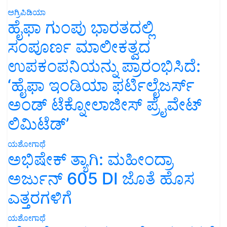
ಅಗ್ರಿಪಿಡಿಯಾ
ಹೈಫಾ ಗುಂಪು ಭಾರತದಲ್ಲಿ
ಸಂಪೂರ್ಣ ಮಾಲೀಕತ್ವದ
ಉಪಕಂಪನಿಯನ್ನು ಪ್ರಾರಂಭಿಸಿದೆ:
‘ಹೈಫಾ ಇಂಡಿಯಾ ಫರ್ಟಿಲೈಜರ್ಸ್
ಅಂಡ್ ಟೆಕ್ನೋಲಾಜೀಸ್ ಪ್ರೈವೇಟ್
ಲಿಮಿಟೆಡ್’
ಯಶೋಗಾಥೆ
ಅಭಿಷೇಕ್ ತ್ಯಾಗಿ: ಮಹೀಂದ್ರಾ
ಅರ್ಜುನ್ 605 DI ಜೊತೆ ಹೊಸ
ಎತ್ತರಗಳಿಗೆ
ಯಶೋಗಾಥೆ