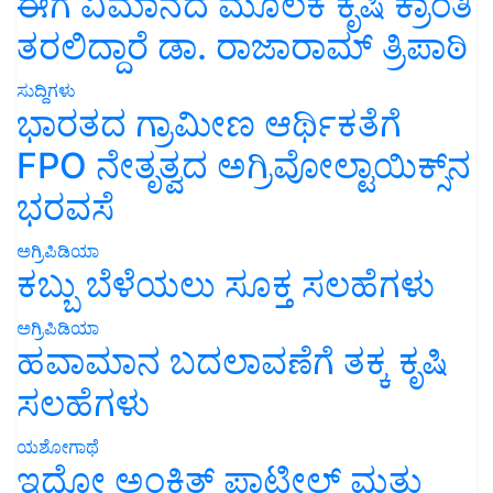
ಈಗ ವಿಮಾನದ ಮೂಲಕ ಕೃಷಿ ಕ್ರಾಂತಿ
ತರಲಿದ್ದಾರೆ ಡಾ. ರಾಜಾರಾಮ್ ತ್ರಿಪಾಠಿ
ಸುದ್ದಿಗಳು
ಭಾರತದ ಗ್ರಾಮೀಣ ಆರ್ಥಿಕತೆಗೆ
FPO ನೇತೃತ್ವದ ಅಗ್ರಿವೋಲ್ಟಾಯಿಕ್ಸ್‌ನ
ಭರವಸೆ
ಅಗ್ರಿಪಿಡಿಯಾ
ಕಬ್ಬು ಬೆಳೆಯಲು ಸೂಕ್ತ ಸಲಹೆಗಳು
ಅಗ್ರಿಪಿಡಿಯಾ
ಹವಾಮಾನ ಬದಲಾವಣೆಗೆ ತಕ್ಕ ಕೃಷಿ
ಸಲಹೆಗಳು
ಯಶೋಗಾಥೆ
ಇದೋ ಅಂಕಿತ್ ಪಾಟೀಲ್ ಮತ್ತು