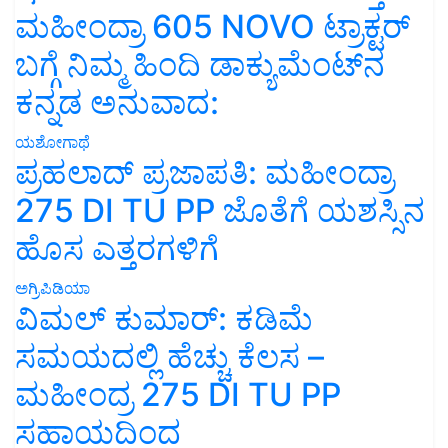
ಮಹೀಂದ್ರಾ 605 NOVO ಟ್ರಾಕ್ಟರ್
ಬಗ್ಗೆ ನಿಮ್ಮ ಹಿಂದಿ ಡಾಕ್ಯುಮೆಂಟ್‌ನ
ಕನ್ನಡ ಅನುವಾದ:
ಯಶೋಗಾಥೆ
ಪ್ರಹಲಾದ್ ಪ್ರಜಾಪತಿ: ಮಹೀಂದ್ರಾ
275 DI TU PP ಜೊತೆಗೆ ಯಶಸ್ಸಿನ
ಹೊಸ ಎತ್ತರಗಳಿಗೆ
ಅಗ್ರಿಪಿಡಿಯಾ
ವಿಮಲ್ ಕುಮಾರ್: ಕಡಿಮೆ
ಸಮಯದಲ್ಲಿ ಹೆಚ್ಚು ಕೆಲಸ –
ಮಹೀಂದ್ರ 275 DI TU PP
ಸಹಾಯದಿಂದ