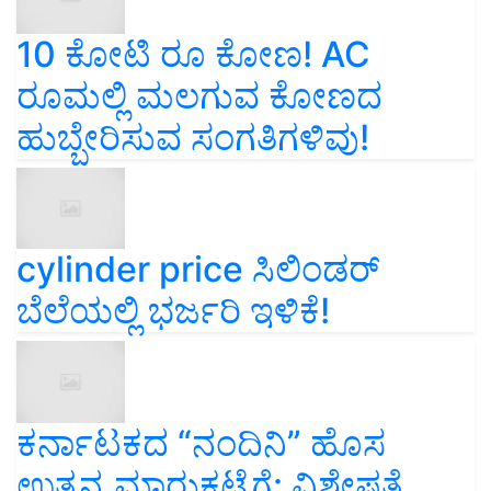
10 ಕೋಟಿ ರೂ ಕೋಣ! AC
ರೂಮಲ್ಲಿ ಮಲಗುವ ಕೋಣದ
ಹುಬ್ಬೇರಿಸುವ ಸಂಗತಿಗಳಿವು!
cylinder price ಸಿಲಿಂಡರ್‌
ಬೆಲೆಯಲ್ಲಿ ಭರ್ಜರಿ ಇಳಿಕೆ!
ಕರ್ನಾಟಕದ “ನಂದಿನಿ” ಹೊಸ
ಉತ್ಪನ್ನ ಮಾರುಕಟ್ಟೆಗೆ: ವಿಶೇಷತೆ