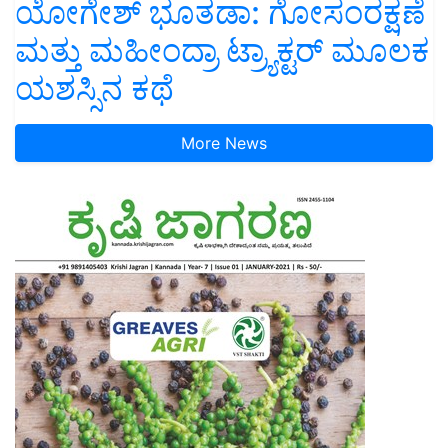
ಯೋಗೇಶ್ ಭೂತಡಾ: ಗೋಸಂರಕ್ಷಣೆ
ಮತ್ತು ಮಹೀಂದ್ರಾ ಟ್ರ್ಯಾಕ್ಟರ್ ಮೂಲಕ
ಯಶಸ್ಸಿನ ಕಥೆ
More News