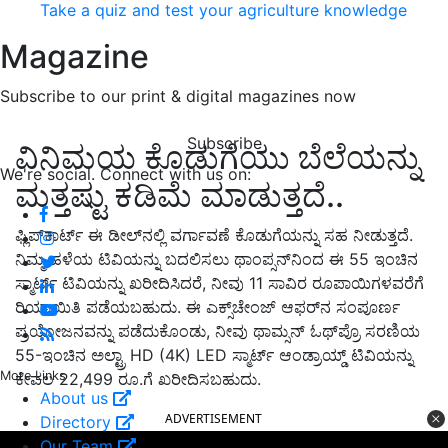
Take a quiz and test your agriculture knowledge
Magazine
Subscribe to our print & digital magazines now
Subscribe
ವಿನಿಮಯ ಕೊಡುಗೆಯು ಬೆಲೆಯನ್ನು
We're social. Connect with us on:
ಮತ್ತಷ್ಟು ಕಡಿಮೆ ಮಾಡುತ್ತದೆ..
ಫ್ಲಿಪ್‌ಕಾರ್ಟ್ ಈ ಡೀಲ್‌ನಲ್ಲಿ ವರ್ಗಾವಣೆ ಕೊಡುಗೆಯನ್ನು ಸಹ ನೀಡುತ್ತದೆ.
ನಿಮ್ಮ ಹಳೆಯ ಟಿವಿಯನ್ನು ಬದಲಿಸಲು ಥಾಂಪ್ಸನ್‌ನಿಂದ ಈ 55 ಇಂಚಿನ
ಸ್ಮಾರ್ಟ್ ಟಿವಿಯನ್ನು ಖರೀದಿಸಿದರೆ, ನೀವು 11 ಸಾವಿರ ರೂಪಾಯಿಗಳವರೆಗೆ
ರಿಯಾಯಿತಿ ಪಡೆಯಬಹುದು. ಈ ಎಕ್ಸ್‌ಚೇಂಜ್ ಆಫರ್‌ನ ಸಂಪೂರ್ಣ
ಪ್ರಯೋಜನವನ್ನು ಪಡೆದುಕೊಂಡು, ನೀವು ಥಾಮ್ಸನ್ ಓಥ್‌ಪ್ರೊ ಸರಣಿಯ
55-ಇಂಚಿನ ಅಲ್ಟ್ರಾ HD (4K) LED ಸ್ಮಾರ್ಟ್ ಆಂಡ್ರಾಯ್ಡ್ ಟಿವಿಯನ್ನು
More Links
ಕೇವಲ 22,499 ರೂ.ಗೆ ಖರೀದಿಸಬಹುದು.
About us
ADVERTISEMENT
Directory
Our Team