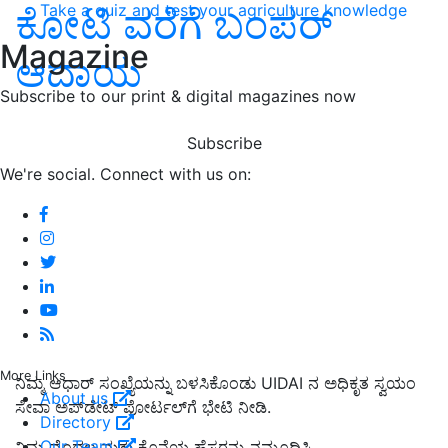
Take a quiz and test your agriculture knowledge
ಕೋಟಿ ವರೆಗೆ ಬಂಪರ್‌
Magazine
ಆದಾಯ
Subscribe to our print & digital magazines now
Subscribe
We're social. Connect with us on:
More Links
ನಿಮ್ಮ ಆಧಾರ್ ಸಂಖ್ಯೆಯನ್ನು ಬಳಸಿಕೊಂಡು UIDAI ನ ಅಧಿಕೃತ ಸ್ವಯಂ
About us
ಸೇವಾ ಅಪ್‌ಡೇಟ್ ಪೋರ್ಟಲ್‌ಗೆ ಭೇಟಿ ನೀಡಿ.
Directory
Our Team
ನಿಮ್ಮ ಮೊದಲ ಮತ್ತು ಕೊನೆಯ ಹೆಸರನ್ನು ನಮೂದಿಸಿ.