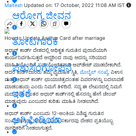
Maltesh
Updated on: 17 October, 2022 11:08 AM IST
ಆರೋಗ್ಯ ಜೀವನ
How to Update Aadhar Card after marriage
ತೋಟಗಾರಿಕೆ
ಆಧಾರ್ ಕಾರ್ಡ್ ದೇಶದಲ್ಲಿ ಅಧಿಕೃತ ಗುರುತಿನ ಪುರಾವೆಯಾಗಿ
ಕಾರ್ಯನಿರ್ವಹಿಸುತ್ತದೆ ಆದ್ದರಿಂದ ನಾವು ಅದನ್ನು ಸರಿಯಾದ
ಪಶುಸಂಗೋಪನೆ
ಮಾಹಿತಿಯೊಂದಿಗೆ ಸಮಯೋಚಿತವಾಗಿ ಅಪ್‌ಡೇಟ್‌ ಮಾಡಬೇಕಾಗಿದೆ.
ಆದರೆ ಕಾರ್ಡ್‌ದಾರರು ತಮ್ಮ ವೈವಾಹಿಕ ಸ್ಥಿತಿ,
ಮೊಬೈಲ್ ಸಂಖ್ಯೆ,
ವಿಳಾಸ
ಮತ್ತು ಆಧಾರ್ ಕಾರ್ಡ್ ಛಾಯಾಚಿತ್ರದಂತಹ ವಿವರಗಳನ್ನು ಬದಲಾವಣೆ
ಮಾಡಬಹುದು ಎಂದು ನಿಮಗೆ ತಿಳಿದಿದೆ. ಸದ್ಯ ಈ ಲೇಖನದಲ್ಲಿ ನಿಮಗೆ
ಇತರೆ
ಮದುವೆಯ ನಂತರ ಆಧಾರ್‌ ಕಾರ್ಡ್‌ನಲ್ಲಿ ಹೆಸರನ್ನು ಹೇಗೆ ಚೇಂಜ್‌
ಮಾಡುವುದು ಎಂಬುದರ ಕುರಿತು ಮಾಹಿತಿ ನೀಡಲಾಗಿದೆ.
ಆಧಾರ್ ಕಾರ್ಡ್ ಎಂಬುದು 12-ಅಂಕಿಯ ವಿಶಿಷ್ಟ ಗುರುತಿನ
ಅಗ್ರಿಪೀಡಿಯಾ
ಸಂಖ್ಯೆಯಾಗಿದ್ದು, ಇದನ್ನು ಭಾರತ ಸರ್ಕಾರವು ದೇಶದ ಪ್ರತಿಯೊಬ್ಬ
ನಾಗರಿಕರಿಗೆ ನೀಡಲಾಗುತ್ತದೆ.