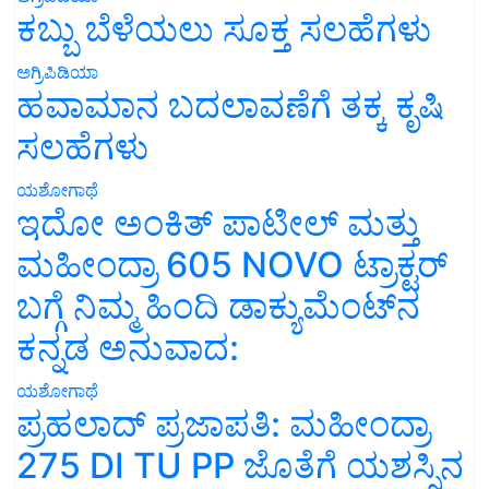
ಕಬ್ಬು ಬೆಳೆಯಲು ಸೂಕ್ತ ಸಲಹೆಗಳು
ಅಗ್ರಿಪಿಡಿಯಾ
ಹವಾಮಾನ ಬದಲಾವಣೆಗೆ ತಕ್ಕ ಕೃಷಿ
ಸಲಹೆಗಳು
ಯಶೋಗಾಥೆ
ಇದೋ ಅಂಕಿತ್ ಪಾಟೀಲ್ ಮತ್ತು
ಮಹೀಂದ್ರಾ 605 NOVO ಟ್ರಾಕ್ಟರ್
ಬಗ್ಗೆ ನಿಮ್ಮ ಹಿಂದಿ ಡಾಕ್ಯುಮೆಂಟ್‌ನ
ಕನ್ನಡ ಅನುವಾದ:
ಯಶೋಗಾಥೆ
ಪ್ರಹಲಾದ್ ಪ್ರಜಾಪತಿ: ಮಹೀಂದ್ರಾ
275 DI TU PP ಜೊತೆಗೆ ಯಶಸ್ಸಿನ