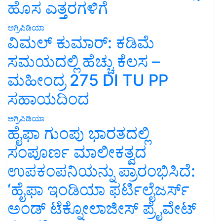
ಹೊಸ ಎತ್ತರಗಳಿಗೆ
ಅಗ್ರಿಪಿಡಿಯಾ
ವಿಮಲ್ ಕುಮಾರ್: ಕಡಿಮೆ
ಸಮಯದಲ್ಲಿ ಹೆಚ್ಚು ಕೆಲಸ –
ಮಹೀಂದ್ರ 275 DI TU PP
ಸಹಾಯದಿಂದ
ಅಗ್ರಿಪಿಡಿಯಾ
ಹೈಫಾ ಗುಂಪು ಭಾರತದಲ್ಲಿ
ಸಂಪೂರ್ಣ ಮಾಲೀಕತ್ವದ
ಉಪಕಂಪನಿಯನ್ನು ಪ್ರಾರಂಭಿಸಿದೆ:
‘ಹೈಫಾ ಇಂಡಿಯಾ ಫರ್ಟಿಲೈಜರ್ಸ್
ಅಂಡ್ ಟೆಕ್ನೋಲಾಜೀಸ್ ಪ್ರೈವೇಟ್