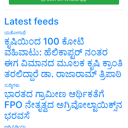
Latest feeds
ಯಶೋಗಾಥೆ
ಕೃಷಿಯಿಂದ 100 ಕೋಟಿ
ವಹಿವಾಟು: ಹೆಲಿಕಾಪ್ಟರ್ ನಂತರ
ಈಗ ವಿಮಾನದ ಮೂಲಕ ಕೃಷಿ ಕ್ರಾಂತಿ
ತರಲಿದ್ದಾರೆ ಡಾ. ರಾಜಾರಾಮ್ ತ್ರಿಪಾಠಿ
ಸುದ್ದಿಗಳು
ಭಾರತದ ಗ್ರಾಮೀಣ ಆರ್ಥಿಕತೆಗೆ
FPO ನೇತೃತ್ವದ ಅಗ್ರಿವೋಲ್ಟಾಯಿಕ್ಸ್‌ನ
ಭರವಸೆ
ಅಗ್ರಿಪಿಡಿಯಾ