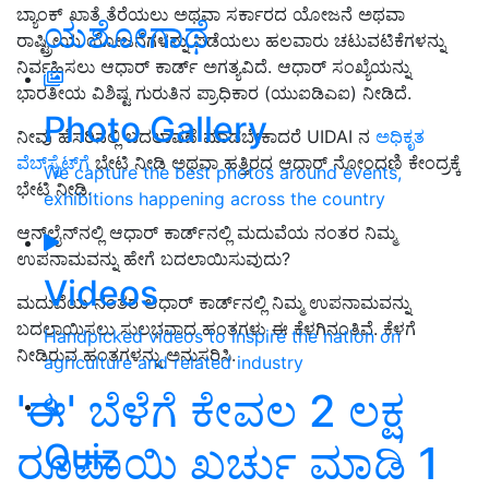
ಬ್ಯಾಂಕ್ ಖಾತೆ ತೆರೆಯಲು ಅಥವಾ ಸರ್ಕಾರದ ಯೋಜನೆ ಅಥವಾ
ಯಶೋಗಾಥೆ
ರಾಷ್ಟ್ರೀಯ ಯೋಜನೆಗಳನ್ನು ಪಡೆಯಲು ಹಲವಾರು ಚಟುವಟಿಕೆಗಳನ್ನು
ನಿರ್ವಹಿಸಲು ಆಧಾರ್ ಕಾರ್ಡ್ ಅಗತ್ಯವಿದೆ. ಆಧಾರ್ ಸಂಖ್ಯೆಯನ್ನು
ಭಾರತೀಯ ವಿಶಿಷ್ಟ ಗುರುತಿನ ಪ್ರಾಧಿಕಾರ (ಯುಐಡಿಎಐ) ನೀಡಿದೆ.
Photo Gallery
ನೀವು ಹೆಸರಿನಲ್ಲಿ ಬದಲಾವಣೆ ಮಾಡಬೇಕಾದರೆ UIDAI ನ
ಅಧಿಕೃತ
ವೆಬ್‌ಸೈಟ್‌ಗೆ
ಭೇಟಿ ನೀಡಿ ಅಥವಾ ಹತ್ತಿರದ ಆಧಾರ್ ನೋಂದಣಿ ಕೇಂದ್ರಕ್ಕೆ
We capture the best photos around events,
ಭೇಟಿ ನೀಡಿ.
exhibitions happening across the country
ಆನ್‌ಲೈನ್‌ನಲ್ಲಿ ಆಧಾರ್ ಕಾರ್ಡ್‌ನಲ್ಲಿ ಮದುವೆಯ ನಂತರ ನಿಮ್ಮ
ಉಪನಾಮವನ್ನು ಹೇಗೆ ಬದಲಾಯಿಸುವುದು?
Videos
ಮದುವೆಯ ನಂತರ ಆಧಾರ್ ಕಾರ್ಡ್‌ನಲ್ಲಿ ನಿಮ್ಮ ಉಪನಾಮವನ್ನು
ಬದಲಾಯಿಸಲು ಸುಲಭವಾದ ಹಂತಗಳು ಈ ಕೆಳಗಿನಂತಿವೆ. ಕೆಳಗೆ
Handpicked videos to inspire the nation on
ನೀಡಿರುವ ಹಂತಗಳನ್ನು ಅನುಸರಿಸಿ.
agriculture and related industry
'ಈ' ಬೆಳೆಗೆ ಕೇವಲ 2 ಲಕ್ಷ
Quiz
ರೂಪಾಯಿ ಖರ್ಚು ಮಾಡಿ 1