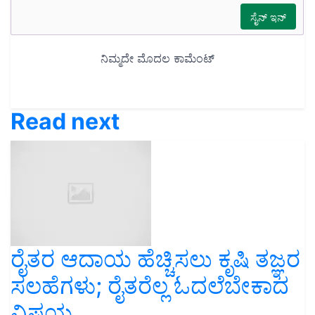
Read next
ರೈತರ ಆದಾಯ ಹೆಚ್ಚಿಸಲು ಕೃಷಿ ತಜ್ಞರ
ಸಲಹೆಗಳು; ರೈತರೆಲ್ಲ ಓದಲೆಬೇಕಾದ
ವಿಷಯ..