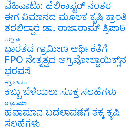
ವಹಿವಾಟು: ಹೆಲಿಕಾಪ್ಟರ್ ನಂತರ
ಈಗ ವಿಮಾನದ ಮೂಲಕ ಕೃಷಿ ಕ್ರಾಂತಿ
ತರಲಿದ್ದಾರೆ ಡಾ. ರಾಜಾರಾಮ್ ತ್ರಿಪಾಠಿ
ಸುದ್ದಿಗಳು
ಭಾರತದ ಗ್ರಾಮೀಣ ಆರ್ಥಿಕತೆಗೆ
FPO ನೇತೃತ್ವದ ಅಗ್ರಿವೋಲ್ಟಾಯಿಕ್ಸ್‌ನ
ಭರವಸೆ
ಅಗ್ರಿಪಿಡಿಯಾ
ಕಬ್ಬು ಬೆಳೆಯಲು ಸೂಕ್ತ ಸಲಹೆಗಳು
ಅಗ್ರಿಪಿಡಿಯಾ
ಹವಾಮಾನ ಬದಲಾವಣೆಗೆ ತಕ್ಕ ಕೃಷಿ
ಸಲಹೆಗಳು