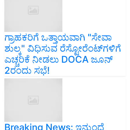
ಗ್ರಾಹಕರಿಗೆ ಒತ್ತಾಯವಾಗಿ "ಸೇವಾ
ಶುಲ್ಕ" ವಿಧಿಸುವ ರೆಸ್ಟೋರೆಂಟ್‌ಗಳಿಗೆ
ಎಚ್ಚರಿಕೆ ನೀಡಲು DOCA ಜೂನ್
2ರಂದು ಸಭೆ!
Breaking News: ಇನ್ಮುಂದೆ