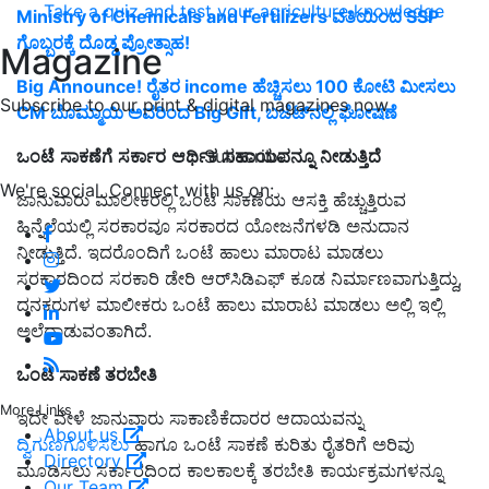
Take a quiz and test your agriculture knowledge
Ministry of Chemicals and Fertilizers ವತಿಯಿಂದ SSP
ಗೊಬ್ಬರಕ್ಕೆ ದೊಡ್ಡ ಪ್ರೋತ್ಸಾಹ!
Magazine
Big Announce! ರೈತರ income ಹೆಚ್ಚಿಸಲು 100 ಕೋಟಿ ಮೀಸಲು
Subscribe to our print & digital magazines now
CM ಬೊಮ್ಮಾಯಿ ಅವರಿಂದ Big GIft, ಬಜೆಟ್‌ನಲ್ಲಿ ಘೋಷಣೆ
Subscribe
ಒಂಟೆ
ಸಾಕಣೆಗೆ
ಸರ್ಕಾರ
ಆರ್ಥಿಕ
ಸಹಾಯವನ್ನೂ
ನೀಡುತ್ತಿದೆ
We're social. Connect with us on:
ಜಾನುವಾರು ಮಾಲೀಕರಲ್ಲಿ ಒಂಟೆ ಸಾಕಣೆಯ ಆಸಕ್ತಿ ಹೆಚ್ಚುತ್ತಿರುವ
ಹಿನ್ನೆಲೆಯಲ್ಲಿ ಸರಕಾರವೂ ಸರಕಾರದ ಯೋಜನೆಗಳಡಿ ಅನುದಾನ
ನೀಡುತ್ತಿದೆ. ಇದರೊಂದಿಗೆ ಒಂಟೆ ಹಾಲು ಮಾರಾಟ ಮಾಡಲು
ಸರಕಾರದಿಂದ ಸರಕಾರಿ ಡೇರಿ ಆರ್‌ಸಿಡಿಎಫ್‌ ಕೂಡ ನಿರ್ಮಾಣವಾಗುತ್ತಿದ್ದು,
ದನಕರುಗಳ ಮಾಲೀಕರು ಒಂಟೆ ಹಾಲು ಮಾರಾಟ ಮಾಡಲು ಅಲ್ಲಿ ಇಲ್ಲಿ
ಅಲೆದಾಡುವಂತಾಗಿದೆ.
ಒಂಟೆ ಸಾಕಣೆ ತರಬೇತಿ
More Links
ಇದೇ ವೇಳೆ ಜಾನುವಾರು ಸಾಕಾಣಿಕೆದಾರರ ಆದಾಯವನ್ನು
About us
ದ್ವಿಗುಣಗೊಳಿಸಲು
ಹಾಗೂ ಒಂಟೆ ಸಾಕಣೆ ಕುರಿತು ರೈತರಿಗೆ ಅರಿವು
Directory
ಮೂಡಿಸಲು ಸರ್ಕಾರದಿಂದ ಕಾಲಕಾಲಕ್ಕೆ ತರಬೇತಿ ಕಾರ್ಯಕ್ರಮಗಳನ್ನೂ
Our Team