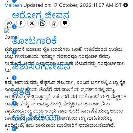
Maltesh
Updated on: 17 October, 2022 11:07 AM IST
ಆರೋಗ್ಯ ಜೀವನ
Camel
ತೋಟಗಾರಿಕೆ
ಪಶುಪಾಲನೆ ಮಾಡುವ ರೈತ ಬಂಧುಗಳು ಒಂಟೆ ಸಾಕಣೆಯಿಂದ ಉತ್ತಮ
ಲಾಭ ಗಳಿಸಬಹುದು. ಇದಕ್ಕಾಗಿ ಸರಕಾರವೂ ಸಂಪೂರ್ಣ ನೆರವು
ಪಶುಸಂಗೋಪನೆ
ನೀಡುತ್ತಿದೆ. ಅದರ ಎಲ್ಲಾ ಮಾಹಿತಿಗಾಗಿ ಈ ಲೇಖನವನ್ನು ಸಂಪೂರ್ಣವಾಗಿ
ಓದಿ
ತಮ್ಮ ಆದಾಯವನ್ನು ಹೆಚ್ಚಿಸುವ ಸಲುವಾಗಿ, ಇಂದಿನ ದಿನಗಳಲ್ಲಿ ಎಲ್ಲಾ ರೈತ
ಇತರೆ
ಬಂಧುಗಳು ಕೃಷಿಯ ಜೊತೆಗೆ ಪಶುಪಾಲನೆಯ ವ್ಯವಹಾರದಲ್ಲಿ ತಮ್ಮ
ಆಸಕ್ತಿಯನ್ನು ಹೆಚ್ಚಿಸುತ್ತಿದ್ದಾರೆ, ಏಕೆಂದರೆ ಪಶುಸಂಗೋಪನೆಯಲ್ಲಿ ವೆಚ್ಚಕ್ಕಿಂತ
ಲಾಭವು ಹೆಚ್ಚು. ಈ ಅನುಕ್ರಮದಲ್ಲಿ ಹೆಚ್ಚುತ್ತಿರುವ ಪಶುಪಾಲನೆಯ
ವ್ಯಾಮೋಹವನ್ನು ಕಂಡು ಇಂದು ನಾವು ಒಂಟೆ ಸಾಕಾಣಿಕೆಯನ್ನು ಅಂದರೆ
ಅಗ್ರಿಪೀಡಿಯಾ
ಜಾನುವಾರು ಮಾಲೀಕರಿಗೆ ಒಂಟೆ ಸಾಕಣೆಯ ಬಗ್ಗೆ ಮಾಹಿತಿಯನ್ನು
ತಂದಿದ್ದೇವೆ, ಇದು ಜಾನುವಾರು ಮಾಲೀಕರಿಗೆ ಲಾಭದಾಯಕವಾಗಿದೆ.