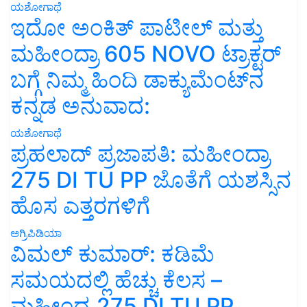
ಯಶೋಗಾಥೆ
ಇದೋ ಅಂಕಿತ್ ಪಾಟೀಲ್ ಮತ್ತು
ಮಹೀಂದ್ರಾ 605 NOVO ಟ್ರಾಕ್ಟರ್
ಬಗ್ಗೆ ನಿಮ್ಮ ಹಿಂದಿ ಡಾಕ್ಯುಮೆಂಟ್‌ನ
ಕನ್ನಡ ಅನುವಾದ:
ಯಶೋಗಾಥೆ
ಪ್ರಹಲಾದ್ ಪ್ರಜಾಪತಿ: ಮಹೀಂದ್ರಾ
275 DI TU PP ಜೊತೆಗೆ ಯಶಸ್ಸಿನ
ಹೊಸ ಎತ್ತರಗಳಿಗೆ
ಅಗ್ರಿಪಿಡಿಯಾ
ವಿಮಲ್ ಕುಮಾರ್: ಕಡಿಮೆ
ಸಮಯದಲ್ಲಿ ಹೆಚ್ಚು ಕೆಲಸ –
ಮಹೀಂದ್ರ 275 DI TU PP