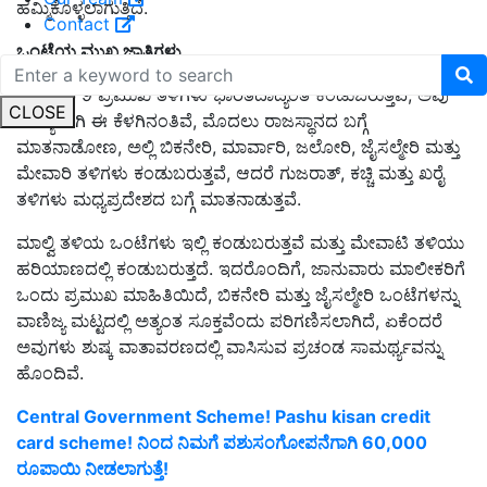
ಹಮ್ಮಿಕೊಳ್ಳಲಾಗುತ್ತಿದೆ.
Contact
ಒಂಟೆಯ ಮುಖ್ಯ ಜಾತಿಗಳು
ಒಂಟೆಯ 9 ಪ್ರಮುಖ ತಳಿಗಳು ಭಾರತದಾದ್ಯಂತ ಕಂಡುಬರುತ್ತವೆ, ಅವು
CLOSE
ಮುಖ್ಯವಾಗಿ ಈ ಕೆಳಗಿನಂತಿವೆ, ಮೊದಲು ರಾಜಸ್ಥಾನದ ಬಗ್ಗೆ
ಮಾತನಾಡೋಣ, ಅಲ್ಲಿ ಬಿಕನೇರಿ, ಮಾರ್ವಾರಿ, ಜಲೋರಿ, ಜೈಸಲ್ಮೇರಿ ಮತ್ತು
ಮೇವಾರಿ ತಳಿಗಳು ಕಂಡುಬರುತ್ತವೆ, ಆದರೆ ಗುಜರಾತ್, ಕಚ್ಚಿ ಮತ್ತು ಖರೈ
ತಳಿಗಳು ಮಧ್ಯಪ್ರದೇಶದ ಬಗ್ಗೆ ಮಾತನಾಡುತ್ತವೆ.
ಮಾಲ್ವಿ ತಳಿಯ ಒಂಟೆಗಳು ಇಲ್ಲಿ ಕಂಡುಬರುತ್ತವೆ ಮತ್ತು ಮೇವಾಟಿ ತಳಿಯು
ಹರಿಯಾಣದಲ್ಲಿ ಕಂಡುಬರುತ್ತದೆ. ಇದರೊಂದಿಗೆ, ಜಾನುವಾರು ಮಾಲೀಕರಿಗೆ
ಒಂದು ಪ್ರಮುಖ ಮಾಹಿತಿಯಿದೆ, ಬಿಕನೇರಿ ಮತ್ತು ಜೈಸಲ್ಮೇರಿ ಒಂಟೆಗಳನ್ನು
ವಾಣಿಜ್ಯ ಮಟ್ಟದಲ್ಲಿ ಅತ್ಯಂತ ಸೂಕ್ತವೆಂದು ಪರಿಗಣಿಸಲಾಗಿದೆ, ಏಕೆಂದರೆ
ಅವುಗಳು ಶುಷ್ಕ ವಾತಾವರಣದಲ್ಲಿ ವಾಸಿಸುವ ಪ್ರಚಂಡ ಸಾಮರ್ಥ್ಯವನ್ನು
ಹೊಂದಿವೆ.
Central Government Scheme! Pashu kisan credit
card scheme! ನಿಂದ ನಿಮಗೆ ಪಶುಸಂಗೋಪನೆಗಾಗಿ 60,000
ರೂಪಾಯಿ ನೀಡಲಾಗುತ್ತೆ!