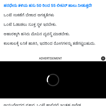
ಹರಧೇನು ತಳಿಯ ಹಸು 50 ರಿಂದ 55 ಲೀಟರ್ ಹಾಲು ನೀಡುತ್ತದೆ!
ಒಂಟೆ ಸಾಕಣೆಗೆ ಬೇಕಾದ ಅಗತ್ಯತೆಗಳು
ಒಂಟೆ ಓಡಾಡಲು ಸೂಕ್ತ ಸ್ಥಳ ಇರಬೇಕು.
ಆಹಾರಕ್ಕಾಗಿ ಹಸಿರು ಮೇವಿನ ವ್ಯವಸ್ಥೆ ಮಾಡಬೇಕು.
ಕಾಲಕಾಲಕ್ಕೆ ಲಸಿಕೆ ಹಾಕಿಸಿ, ಇದರಿಂದ ರೋಗಗಳನ್ನು ತಡೆಗಟ್ಟಬಹುದು.
ADVERTISEMENT
ಆಯುರ್ವೇದದ ಪ್ರಕಾರ, ಒಂಟೆ ಹಾಲಿನಲ್ಲಿ ಇಂತಹ ಅನೇಕ