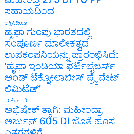
ಸಹಾಯದಿಂದ
ಅಗ್ರಿಪಿಡಿಯಾ
ಹೈಫಾ ಗುಂಪು ಭಾರತದಲ್ಲಿ
ಸಂಪೂರ್ಣ ಮಾಲೀಕತ್ವದ
ಉಪಕಂಪನಿಯನ್ನು ಪ್ರಾರಂಭಿಸಿದೆ:
‘ಹೈಫಾ ಇಂಡಿಯಾ ಫರ್ಟಿಲೈಜರ್ಸ್
ಅಂಡ್ ಟೆಕ್ನೋಲಾಜೀಸ್ ಪ್ರೈವೇಟ್
ಲಿಮಿಟೆಡ್’
ಯಶೋಗಾಥೆ
ಅಭಿಷೇಕ್ ತ್ಯಾಗಿ: ಮಹೀಂದ್ರಾ
ಅರ್ಜುನ್ 605 DI ಜೊತೆ ಹೊಸ
ಎತ್ತರಗಳಿಗೆ