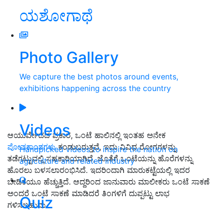
ಯಶೋಗಾಥೆ
Photo Gallery
We capture the best photos around events,
exhibitions happening across the country
Videos
ಆಯುರ್ವೇದದ ಪ್ರಕಾರ, ಒಂಟೆ ಹಾಲಿನಲ್ಲಿ ಇಂತಹ ಅನೇಕ
ಪೋಷಕಾಂಶಗಳು
ಕಂಡುಬರುತ್ತವೆ, ಇದು ವಿವಿಧ ರೋಗಗಳನ್ನು
Handpicked videos to inspire the nation on
ತಡೆಗಟ್ಟುವಲ್ಲಿ ಸಹಕಾರಿಯಾಗಿದೆ, ಜೊತೆಗೆ ಒಂಟೆಯನ್ನು ಹೊರೆಗಳನ್ನು
agriculture and related industry
ಹೊರಲು ಬಳಸಲಾರಂಭಿಸಿದೆ. ಇದರಿಂದಾಗಿ ಮಾರುಕಟ್ಟೆಯಲ್ಲಿ ಇದರ
ಬೇಡಿಕೆಯೂ ಹೆಚ್ಚುತ್ತಿದೆ. ಆದ್ದರಿಂದ ಜಾನುವಾರು ಮಾಲೀಕರು ಒಂಟೆ ಸಾಕಣೆ
ಅಂದರೆ ಒಂಟೆ ಸಾಕಣೆ ಮಾಡಿದರೆ ತಿಂಗಳಿಗೆ ದುಪ್ಪಟ್ಟು ಲಾಭ
Quiz
ಗಳಿಸಬಹುದು.