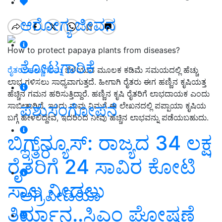
ಆರೋಗ್ಯ ಜೀವನ
How to protect papaya plants from diseases?
ತೋಟಗಾರಿಕೆ
ರೈತರು ಹಣ್ಣುಗಳನ್ನು
ಬೆಳೆಯುವ ಮೂಲಕ ಕಡಿಮೆ ಸಮಯದಲ್ಲಿ ಹೆಚ್ಚು
ಲಾಭ ಗಳಿಸಲು ಸಾಧ್ಯವಾಗುತ್ತದೆ. ಹೀಗಾಗಿ ರೈತರು ಈಗ ಹಣ್ಣಿನ ಕೃಷಿಯತ್ತ
ಹೆಚ್ಚಿನ ಗಮನ ಹರಿಸುತ್ತಿದ್ದಾರೆ. ಹಣ್ಣಿನ ಕೃಷಿ ರೈತರಿಗೆ ಲಾಭದಾಯಕ ಎಂದು
ಪಶುಸಂಗೋಪನೆ
ಸಾಬೀತಾಗಿದೆ. ಇಂದು ನಾವು ನಿಮಗೆ ಈ ಲೇಖನದಲ್ಲಿ ಪಪ್ಪಾಯಾ ಕೃಷಿಯ
ಬಗ್ಗೆ ಹೇಳಲಿದ್ದೇವೆ, ಇದರಿಂದ ನೀವು ಹೆಚ್ಚಿನ ಲಾಭವನ್ನು ಪಡೆಯಬಹುದು.
ಬಿಗ್‌ನ್ಯೂಸ್‌: ರಾಜ್ಯದ 34 ಲಕ್ಷ
ಇತರೆ
ರೈತರಿಗೆ 24 ಸಾವಿರ ಕೋಟಿ
ಸಾಲ ನೀಡಲು
ಅಗ್ರಿಪೀಡಿಯಾ
ತಿರ್ಮಾನ..ಸಿಎಂ ಘೋಷಣೆ