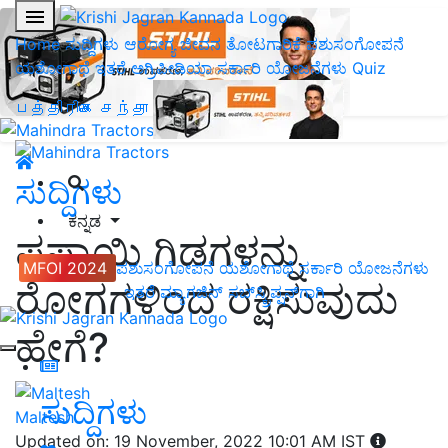
Home
ಸುದ್ದಿಗಳು
ಆರೋಗ್ಯ ಜೀವನ
ತೋಟಗಾರಿಕೆ
ಪಶುಸಂಗೋಪನೆ
ಯಶೋಗಾಥೆ
ಇತರೆ
ಅಗ್ರಿಪೀಡಿಯಾ
ಸರ್ಕಾರಿ ಯೋಜನೆಗಳು
Quiz
பத்திரிகை சந்தா
ಸುದ್ದಿಗಳು
ಕನ್ನಡ
ಪಪ್ಪಾಯಿ ಗಿಡಗಳನ್ನು
MFOI 2024
ಪಶುಸಂಗೋಪನೆ
ಯಶೋಗಾಥೆ
ಸರ್ಕಾರಿ ಯೋಜನೆಗಳು
ರೋಗಗಳಿಂದ ರಕ್ಷಿಸುವುದು
ಇತರೆ
ಮ್ಯಾಗಜಿನ್‌ ಸಬ್‌ಸ್ಕ್ರಿಪ್ಷನ್‌ಗಾಗಿ
ಹೇಗೆ?
ಸುದ್ದಿಗಳು
Maltesh
Updated on: 19 November, 2022 10:01 AM IST