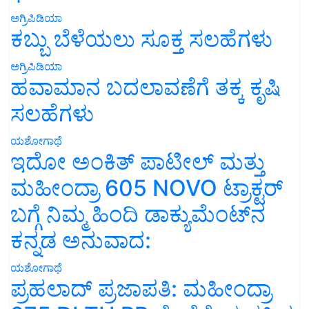
ಅಗ್ರಿಪಿಡಿಯಾ
ಕಬ್ಬು ಬೆಳೆಯಲು ಸೂಕ್ತ ಸಲಹೆಗಳು
ಅಗ್ರಿಪಿಡಿಯಾ
ಹವಾಮಾನ ಬದಲಾವಣೆಗೆ ತಕ್ಕ ಕೃಷಿ
ಸಲಹೆಗಳು
ಯಶೋಗಾಥೆ
ಇದೋ ಅಂಕಿತ್ ಪಾಟೀಲ್ ಮತ್ತು
ಮಹೀಂದ್ರಾ 605 NOVO ಟ್ರಾಕ್ಟರ್
ಬಗ್ಗೆ ನಿಮ್ಮ ಹಿಂದಿ ಡಾಕ್ಯುಮೆಂಟ್‌ನ
ಕನ್ನಡ ಅನುವಾದ:
ಯಶೋಗಾಥೆ
ಪ್ರಹಲಾದ್ ಪ್ರಜಾಪತಿ: ಮಹೀಂದ್ರಾ
275 DI TU PP ಜೊತೆಗೆ ಯಶಸ್ಸಿನ