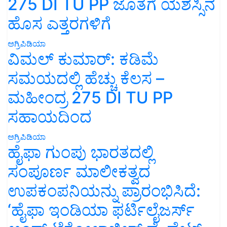
ಹೊಸ ಎತ್ತರಗಳಿಗೆ
ಅಗ್ರಿಪಿಡಿಯಾ
ವಿಮಲ್ ಕುಮಾರ್: ಕಡಿಮೆ
ಸಮಯದಲ್ಲಿ ಹೆಚ್ಚು ಕೆಲಸ –
ಮಹೀಂದ್ರ 275 DI TU PP
ಸಹಾಯದಿಂದ
ಅಗ್ರಿಪಿಡಿಯಾ
ಹೈಫಾ ಗುಂಪು ಭಾರತದಲ್ಲಿ
ಸಂಪೂರ್ಣ ಮಾಲೀಕತ್ವದ
ಉಪಕಂಪನಿಯನ್ನು ಪ್ರಾರಂಭಿಸಿದೆ:
‘ಹೈಫಾ ಇಂಡಿಯಾ ಫರ್ಟಿಲೈಜರ್ಸ್
ಅಂಡ್ ಟೆಕ್ನೋಲಾಜೀಸ್ ಪ್ರೈವೇಟ್