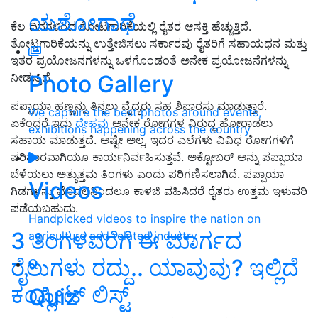
ಯಶೋಗಾಥೆ
ಕೆಲ ದಿನಗಳಿಂದ ತೋಟಗಾರಿಕೆಯಲ್ಲಿ ರೈತರ ಆಸಕ್ತಿ ಹೆಚ್ಚುತ್ತಿದೆ.
ತೋಟಗಾರಿಕೆಯನ್ನು ಉತ್ತೇಜಿಸಲು ಸರ್ಕಾರವು ರೈತರಿಗೆ ಸಹಾಯಧನ ಮತ್ತು
ಇತರ ಪ್ರಯೋಜನಗಳನ್ನು ಒಳಗೊಂಡಂತೆ ಅನೇಕ ಪ್ರಯೋಜನೆಗಳನ್ನು
Photo Gallery
ನೀಡುತ್ತಿದೆ.
ಪಪ್ಪಾಯಾ ಹಣ್ಣನ್ನು ತಿನ್ನಲು ವೈದ್ಯರು ಸಹ ಶಿಫಾರಸು ಮಾಡುತ್ತಾರೆ.
We capture the best photos around events,
ಏಕೆಂದರೆ ಇದು
ದೇಹವು
ಅನೇಕ ರೋಗಗಳ ವಿರುದ್ಧ ಹೋರಾಡಲು
exhibitions happening across the country
ಸಹಾಯ ಮಾಡುತ್ತದೆ. ಅಷ್ಟೇ ಅಲ್ಲ, ಇದರ ಎಲೆಗಳು ವಿವಿಧ ರೋಗಗಳಿಗೆ
ಪರಿಹಾರವಾಗಿಯೂ ಕಾರ್ಯನಿರ್ವಹಿಸುತ್ತವೆ. ಅಕ್ಟೋಬರ್ ಅನ್ನು ಪಪ್ಪಾಯಾ
ಬೆಳೆಯಲು ಅತ್ಯುತ್ತಮ ತಿಂಗಳು ಎಂದು ಪರಿಗಣಿಸಲಾಗಿದೆ. ಪಪ್ಪಾಯಾ
Videos
ಗಿಡಗಳನ್ನು ಮೊದಲಿನಿಂದಲೂ ಕಾಳಜಿ ವಹಿಸಿದರೆ ರೈತರು ಉತ್ತಮ ಇಳುವರಿ
ಪಡೆಯಬಹುದು.
Handpicked videos to inspire the nation on
3 ತಿಂಗಳವರೆಗೆ ಈ ಮಾರ್ಗದ
agriculture and related industry
ರೈಲುಗಳು ರದ್ದು.. ಯಾವುವು? ಇಲ್ಲಿದೆ
ಕಂಪ್ಲೀಟ್‌ ಲಿಸ್ಟ್‌
Quiz