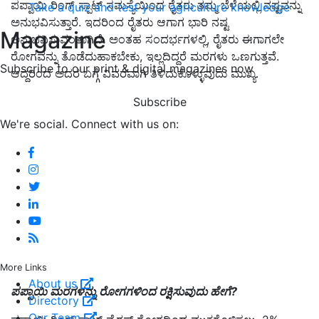
ಪಪ್ಪಾಯಿ ರಿಂಗ್ ಸ್ಪಾಟ್ ಸಮಸ್ಯೆಯಿಂದ ರೈತರು ತಮ್ಮ ಬೆಳೆಯಲ್ಲಿ ನಷ್ಟವನ್ನು
Take a quiz and test your agriculture knowledge
ಅನುಭವಿಸುತ್ತಾರೆ. ಇದರಿಂದ ರೈತರು ಆಗಾಗ ಭಾರಿ ನಷ್ಟ
Magazine
ಅನುಭವಿಸುವಂತಾಗಿದೆ. ಅಂತಹ ಸಂದರ್ಭಗಳಲ್ಲಿ, ರೈತರು ಈಗಾಗಲೇ
ರೋಗವನ್ನು ತೊಡೆದುಹಾಕಬೇಕು, ಇಲ್ಲದಿದ್ದರೆ ಮರಗಳು ಒಣಗುತ್ತವೆ.
Subscribe to our print & digital magazines now
ಆದ್ದರಿಂದ ಅದರ ಬಗ್ಗೆ ವಿವರವಾಗಿ ತಿಳಿದುಕೊಳ್ಳುವುದು ಮುಖ್ಯ.
Subscribe
We're social. Connect with us on:
More Links
About us
ಪಪ್ಪಾಯಿ ಮರಗಳನ್ನು ರೋಗಗಳಿಂದ ರಕ್ಷಿಸುವುದು ಹೇಗೆ?
Directory
Our Team