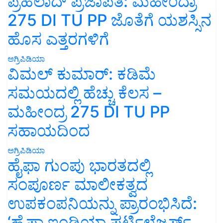
ಪ್ರಹಲಾದ್ ಪ್ರಜಾಪತಿ: ಮಹೀಂದ್ರಾ
275 DI TU PP ಜೊತೆಗೆ ಯಶಸ್ಸಿನ
ಹೊಸ ಎತ್ತರಗಳಿಗೆ
ಅಗ್ರಿಪಿಡಿಯಾ
ವಿಮಲ್ ಕುಮಾರ್: ಕಡಿಮೆ
ಸಮಯದಲ್ಲಿ ಹೆಚ್ಚು ಕೆಲಸ –
ಮಹೀಂದ್ರ 275 DI TU PP
ಸಹಾಯದಿಂದ
ಅಗ್ರಿಪಿಡಿಯಾ
ಹೈಫಾ ಗುಂಪು ಭಾರತದಲ್ಲಿ
ಸಂಪೂರ್ಣ ಮಾಲೀಕತ್ವದ
ಉಪಕಂಪನಿಯನ್ನು ಪ್ರಾರಂಭಿಸಿದೆ:
‘ಹೈಫಾ ಇಂಡಿಯಾ ಫರ್ಟಿಲೈಜರ್ಸ್