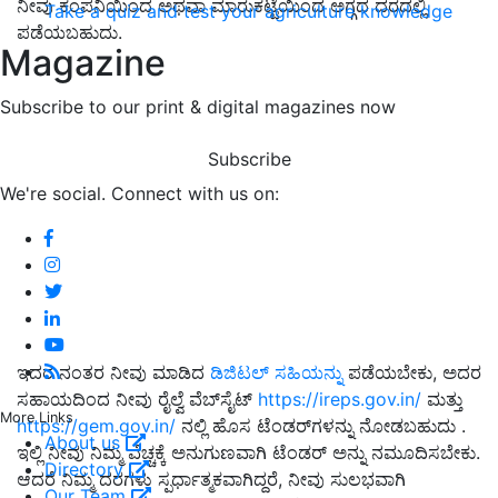
ನೀವು ಕಂಪನಿಯಿಂದ ಅಥವಾ ಮಾರುಕಟ್ಟೆಯಿಂದ ಅಗ್ಗದ ದರದಲ್ಲಿ
Take a quiz and test your agriculture knowledge
ಪಡೆಯಬಹುದು.
Magazine
Subscribe to our print & digital magazines now
Subscribe
We're social. Connect with us on:
ಇದರ ನಂತರ ನೀವು ಮಾಡಿದ
ಡಿಜಿಟಲ್ ಸಹಿಯನ್ನು
ಪಡೆಯಬೇಕು, ಅದರ
ಸಹಾಯದಿಂದ ನೀವು ರೈಲ್ವೆ ವೆಬ್‌ಸೈಟ್
https://ireps.gov.in/
ಮತ್ತು
More Links
https://gem.gov.in/
ನಲ್ಲಿ ಹೊಸ ಟೆಂಡರ್‌ಗಳನ್ನು ನೋಡಬಹುದು .
About us
ಇಲ್ಲಿ ನೀವು ನಿಮ್ಮ ವೆಚ್ಚಕ್ಕೆ ಅನುಗುಣವಾಗಿ ಟೆಂಡರ್ ಅನ್ನು ನಮೂದಿಸಬೇಕು.
Directory
ಆದರೆ ನಿಮ್ಮ ದರಗಳು ಸ್ಪರ್ಧಾತ್ಮಕವಾಗಿದ್ದರೆ, ನೀವು ಸುಲಭವಾಗಿ
Our Team