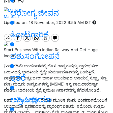
ಆರೋಗ್ಯ ಜೀವನ
Maltesh
Updated on: 18 November, 2022 9:55 AM IST
ತೋಟಗಾರಿಕೆ
Start Business With Indian Railway And Get Huge
ಪಶುಸಂಗೋಪನೆ
Income
ನೀವು ಕಡಿಮೆ ಬಂಡವಾಳದಲ್ಲಿ ಹೊಸ ಉದ್ಯಮವನ್ನು ಪ್ರಾರಂಭಿಸಲು
ಬಯಸಿದರೆ, ಭಾರತೀಯ ರೈಲ್ವೇ ಸುವರ್ಣಾವಕಾಶವನ್ನು ನೀಡುತ್ತಿದೆ.
ಇತರೆ
ವಾಸ್ತವವಾಗಿ, ಆತ್ಮನಿರ್ಭರ್ ಭಾರತ್ ಅಭಿಯಾನದ ಅಡಿಯಲ್ಲಿ ಸೂಕ್ಷ್ಮ, ಸಣ್ಣ
ಮತ್ತು ಮಧ್ಯಮ ಉದ್ಯಮಗಳನ್ನು (MSME) ತನ್ನ ಪಾಲುದಾರರನ್ನಾಗಿ
ಮಾಡಲು ಭಾರತೀಯ ರೈಲ್ವೆ ಪ್ರಮುಖ ನಿರ್ಧಾರವನ್ನು ತೆಗೆದುಕೊಂಡಿದೆ.
ಅಗ್ರಿಪೀಡಿಯಾ
ನೀವು
ಭಾರತೀಯ ರೈಲ್ವೆಗೆ
ಸೇರುವ ಮೂಲಕ ಕಡಿಮೆ ಬಂಡವಾಳದೊಂದಿಗೆ
ಲಾಭದಾಯಕ ವ್ಯವಹಾರವನ್ನು ಪ್ರಾರಂಭಿಸಬಹುದು. ಇದೊಂದು ಉತ್ತಮ
ವ್ಯಾಪಾರ ಐಡಿಯಾ . ಭಾರತೀಯ ರೈಲ್ವೇ ವಾರ್ಷಿಕವಾಗಿ 70 ಸಾವಿರ ಕೋಟಿ