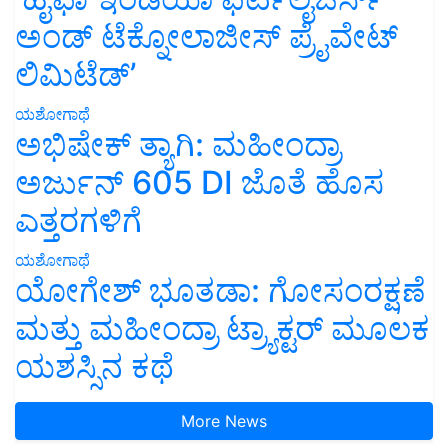
ಅಂಡ್ ಟೆಕ್ನೋಲಾಜೀಸ್ ಪ್ರೈವೇಟ್
ಲಿಮಿಟೆಡ್’
ಯಶೋಗಾಥೆ
ಅಭಿಷೇಕ್ ತ್ಯಾಗಿ: ಮಹೀಂದ್ರಾ
ಅರ್ಜುನ್ 605 DI ಜೊತೆ ಹೊಸ
ಎತ್ತರಗಳಿಗೆ
ಯಶೋಗಾಥೆ
ಯೋಗೇಶ್ ಭೂತಡಾ: ಗೋಸಂರಕ್ಷಣೆ
ಮತ್ತು ಮಹೀಂದ್ರಾ ಟ್ರ್ಯಾಕ್ಟರ್ ಮೂಲಕ
ಯಶಸ್ಸಿನ ಕಥೆ
More News