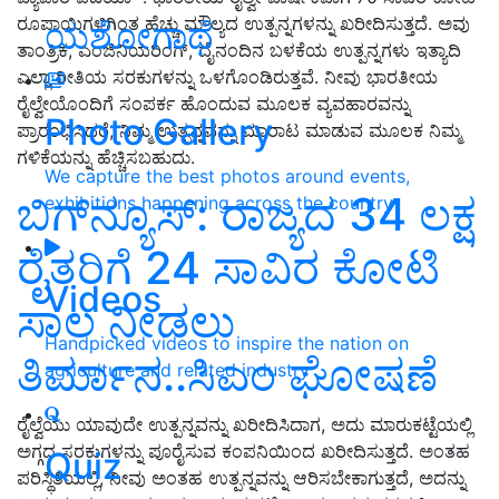
ರೂಪಾಯಿಗಳಿಗಿಂತ ಹೆಚ್ಚು ಮೌಲ್ಯದ ಉತ್ಪನ್ನಗಳನ್ನು ಖರೀದಿಸುತ್ತದೆ. ಅವು
ಯಶೋಗಾಥೆ
ತಾಂತ್ರಿಕ, ಎಂಜಿನಿಯರಿಂಗ್, ದೈನಂದಿನ ಬಳಕೆಯ ಉತ್ಪನ್ನಗಳು ಇತ್ಯಾದಿ
ಎಲ್ಲಾ ರೀತಿಯ ಸರಕುಗಳನ್ನು ಒಳಗೊಂಡಿರುತ್ತವೆ. ನೀವು ಭಾರತೀಯ
ರೈಲ್ವೇಯೊಂದಿಗೆ ಸಂಪರ್ಕ ಹೊಂದುವ ಮೂಲಕ ವ್ಯವಹಾರವನ್ನು
Photo Gallery
ಪ್ರಾರಂಭಿಸಿದರೆ, ನಿಮ್ಮ ಉತ್ಪನ್ನವನ್ನು ಮಾರಾಟ ಮಾಡುವ ಮೂಲಕ ನಿಮ್ಮ
ಗಳಿಕೆಯನ್ನು ಹೆಚ್ಚಿಸಬಹುದು.
We capture the best photos around events,
ಬಿಗ್‌ನ್ಯೂಸ್‌: ರಾಜ್ಯದ 34 ಲಕ್ಷ
exhibitions happening across the country
ರೈತರಿಗೆ 24 ಸಾವಿರ ಕೋಟಿ
Videos
ಸಾಲ ನೀಡಲು
Handpicked videos to inspire the nation on
ತಿರ್ಮಾನ..ಸಿಎಂ ಘೋಷಣೆ
agriculture and related industry
ರೈಲ್ವೆಯು ಯಾವುದೇ ಉತ್ಪನ್ನವನ್ನು ಖರೀದಿಸಿದಾಗ, ಅದು ಮಾರುಕಟ್ಟೆಯಲ್ಲಿ
ಅಗ್ಗದ ಸರಕುಗಳನ್ನು ಪೂರೈಸುವ ಕಂಪನಿಯಿಂದ ಖರೀದಿಸುತ್ತದೆ. ಅಂತಹ
Quiz
ಪರಿಸ್ಥಿತಿಯಲ್ಲಿ, ನೀವು ಅಂತಹ ಉತ್ಪನ್ನವನ್ನು ಆರಿಸಬೇಕಾಗುತ್ತದೆ, ಅದನ್ನು