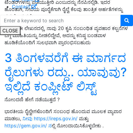
ಟೆಂಡರ್‌ಗಳನ್ನು ಪಡೆಯುತ್ತೀರಿ ಎಂಬುದನ್ನು ನೆನಪಿನಲ್ಲಿಡಿ. ಇದರ
Contact
ಹೊರತಾಗಿ, ಸೇವೆಯ ಪೂರೈಕೆಗಾಗಿ ರೈಲ್ವೆ ಕೆಲವು ತಾಂತ್ರಿಕ ಅರ್ಹತೆಗಳನ್ನು
ಸಹ ಕೋರುತ್ತದೆ.
ಇಂದು, ಈ ಲೇಖನದಲ್ಲಿ, ನಾವು 20 ಕೃಷಿ ಸಂಬಂಧಿತ ವ್ಯವಹಾರ ಕಲ್ಪನೆಗಳ
CLOSE
ಬಗ್ಗೆ ಮಾಹಿತಿಯನ್ನು ನೀಡಲಿದ್ದೇವೆ, ಅದನ್ನು ಕನಿಷ್ಠ ಬಂಡವಾಳ
ಹೂಡಿಕೆಯೊಂದಿಗೆ ಸುಲಭವಾಗಿ ಪ್ರಾರಂಭಿಸಬಹುದು
3 ತಿಂಗಳವರೆಗೆ ಈ ಮಾರ್ಗದ
ರೈಲುಗಳು ರದ್ದು.. ಯಾವುವು?
ಇಲ್ಲಿದೆ ಕಂಪ್ಲೀಟ್‌ ಲಿಸ್ಟ್‌
ನೋಂದಣಿ ಹೇಗೆ ನಡೆಯುತ್ತದೆ ?
ಭಾರತೀಯ ರೈಲ್ವೇಗಳೊಂದಿಗೆ ಸಂಬಂಧ ಹೊಂದುವ ಮೂಲಕ ವ್ಯಾಪಾರ
ಮಾಡಲು,
ನೀವು https://ireps.gov.in/
ಮತ್ತು
https://gem.gov.in/ ನ
ಲ್ಲಿ ನೋಂದಾಯಿಸಿಕೊಳ್ಳಬೇಕು .