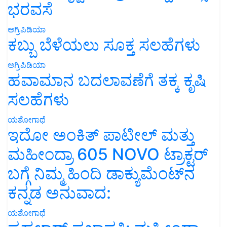
ಭರವಸೆ
ಅಗ್ರಿಪಿಡಿಯಾ
ಕಬ್ಬು ಬೆಳೆಯಲು ಸೂಕ್ತ ಸಲಹೆಗಳು
ಅಗ್ರಿಪಿಡಿಯಾ
ಹವಾಮಾನ ಬದಲಾವಣೆಗೆ ತಕ್ಕ ಕೃಷಿ
ಸಲಹೆಗಳು
ಯಶೋಗಾಥೆ
ಇದೋ ಅಂಕಿತ್ ಪಾಟೀಲ್ ಮತ್ತು
ಮಹೀಂದ್ರಾ 605 NOVO ಟ್ರಾಕ್ಟರ್
ಬಗ್ಗೆ ನಿಮ್ಮ ಹಿಂದಿ ಡಾಕ್ಯುಮೆಂಟ್‌ನ
ಕನ್ನಡ ಅನುವಾದ:
ಯಶೋಗಾಥೆ