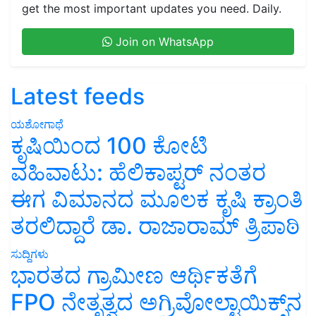
get the most important updates you need. Daily.
Join on WhatsApp
Latest feeds
ಯಶೋಗಾಥೆ
ಕೃಷಿಯಿಂದ 100 ಕೋಟಿ
ವಹಿವಾಟು: ಹೆಲಿಕಾಪ್ಟರ್ ನಂತರ
ಈಗ ವಿಮಾನದ ಮೂಲಕ ಕೃಷಿ ಕ್ರಾಂತಿ
ತರಲಿದ್ದಾರೆ ಡಾ. ರಾಜಾರಾಮ್ ತ್ರಿಪಾಠಿ
ಸುದ್ದಿಗಳು
ಭಾರತದ ಗ್ರಾಮೀಣ ಆರ್ಥಿಕತೆಗೆ
FPO ನೇತೃತ್ವದ ಅಗ್ರಿವೋಲ್ಟಾಯಿಕ್ಸ್‌ನ