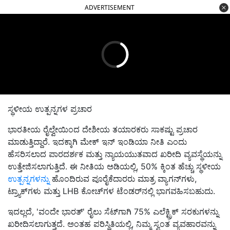
ADVERTISEMENT
ಸ್ಥಳೀಯ ಉತ್ಪನ್ನಗಳ ಪ್ರಚಾರ
ಭಾರತೀಯ ರೈಲ್ವೇಯಿಂದ ದೇಶೀಯ ತಯಾರಕರು ಸಾಕಷ್ಟು ಪ್ರಚಾರ
ಮಾಡುತ್ತಿದ್ದಾರೆ. ಇದಕ್ಕಾಗಿ ಮೇಕ್ ಇನ್ ಇಂಡಿಯಾ ನೀತಿ ಎಂದು
ಹೆಸರಿಸಲಾದ ಪಾರದರ್ಶಕ ಮತ್ತು ನ್ಯಾಯಯುತವಾದ ಖರೀದಿ ವ್ಯವಸ್ಥೆಯನ್ನು
ಉತ್ತೇಜಿಸಲಾಗುತ್ತಿದೆ. ಈ ನೀತಿಯ ಅಡಿಯಲ್ಲಿ, 50% ಕ್ಕಿಂತ ಹೆಚ್ಚು ಸ್ಥಳೀಯ
ಉತ್ಪನ್ನಗಳನ್ನು
ಹೊಂದಿರುವ ಪೂರೈಕೆದಾರರು ಮಾತ್ರ ವ್ಯಾಗನ್‌ಗಳು,
ಟ್ರ್ಯಾಕ್‌ಗಳು ಮತ್ತು LHB ಕೋಚ್‌ಗಳ ಟೆಂಡರ್‌ನಲ್ಲಿ ಭಾಗವಹಿಸಬಹುದು.
ಇದಲ್ಲದೆ, 'ವಂದೇ ಭಾರತ್' ರೈಲು ಸೆಟ್‌ಗಾಗಿ 75% ಎಲೆಕ್ಟ್ರಿಕ್ ಸರಕುಗಳನ್ನು
ಖರೀದಿಸಲಾಗುತ್ತದೆ. ಅಂತಹ ಪರಿಸ್ಥಿತಿಯಲ್ಲಿ, ನಿಮ್ಮ ಸ್ವಂತ ವ್ಯವಹಾರವನ್ನು