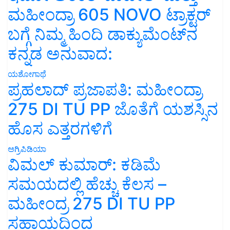
ಮಹೀಂದ್ರಾ 605 NOVO ಟ್ರಾಕ್ಟರ್
ಬಗ್ಗೆ ನಿಮ್ಮ ಹಿಂದಿ ಡಾಕ್ಯುಮೆಂಟ್‌ನ
ಕನ್ನಡ ಅನುವಾದ:
ಯಶೋಗಾಥೆ
ಪ್ರಹಲಾದ್ ಪ್ರಜಾಪತಿ: ಮಹೀಂದ್ರಾ
275 DI TU PP ಜೊತೆಗೆ ಯಶಸ್ಸಿನ
ಹೊಸ ಎತ್ತರಗಳಿಗೆ
ಅಗ್ರಿಪಿಡಿಯಾ
ವಿಮಲ್ ಕುಮಾರ್: ಕಡಿಮೆ
ಸಮಯದಲ್ಲಿ ಹೆಚ್ಚು ಕೆಲಸ –
ಮಹೀಂದ್ರ 275 DI TU PP
ಸಹಾಯದಿಂದ