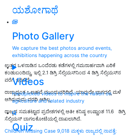
ಯಶೋಗಾಥೆ
Photo Gallery
We capture the best photos around events,
exhibitions happening across the country
ಉತ್ತರ ಒಳನಾಡಿನ ಒಂದೆರಡು ಕಡೆಗಳಲ್ಲಿ ಗಮನಾರ್ಹವಾಗಿ ಏರಿಕೆ
ಕಂಡುಬಂದಿದ್ದು, ಇಲ್ಲಿ 2.1 ಡಿಗ್ರಿ ಸೆಲ್ಸಿಯಸ್‌ನಿಂದ 4 ಡಿಗ್ರಿ ಸೆಲ್ಸಿಯಸ್‌ನ
Videos
ವರೆಗೆ ಇರಲಿದೆ.
ರಾಜ್ಯಾದ್ಯಂತ ಒಣಹವೆ ಮುಂದುವರಿದಿದೆ. ಯಾವುದೇ ಭಾಗದಲ್ಲಿ ಮಳೆ
Handpicked videos to inspire the nation on
ಆಗಿರುವುದು ವರದಿ ಆಗಿಲ್ಲ.
agriculture and related industry
ರಾಜ್ಯದ ಸಮತಟ್ಟಾದ ಪ್ರದೇಶಗಳಲ್ಲಿ ಅತೀ ಕನಿಷ್ಠ ಉಷ್ಣಾಂಶ 11.6 ಡಿಗ್ರಿ
ಸೆಲ್ಸಿಯಸ್‌ ಬಾಗಲಕೋಟೆಯಲ್ಲಿ ದಾಖಲಾಗಿದೆ.
Quiz
Children Missing Case 9,018 ಮಕ್ಕಳು ರಾಜ್ಯದಲ್ಲಿ ನಾಪತ್ತೆ: