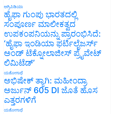
ಅಗ್ರಿಪಿಡಿಯಾ
ಹೈಫಾ ಗುಂಪು ಭಾರತದಲ್ಲಿ
ಸಂಪೂರ್ಣ ಮಾಲೀಕತ್ವದ
ಉಪಕಂಪನಿಯನ್ನು ಪ್ರಾರಂಭಿಸಿದೆ:
‘ಹೈಫಾ ಇಂಡಿಯಾ ಫರ್ಟಿಲೈಜರ್ಸ್
ಅಂಡ್ ಟೆಕ್ನೋಲಾಜೀಸ್ ಪ್ರೈವೇಟ್
ಲಿಮಿಟೆಡ್’
ಯಶೋಗಾಥೆ
ಅಭಿಷೇಕ್ ತ್ಯಾಗಿ: ಮಹೀಂದ್ರಾ
ಅರ್ಜುನ್ 605 DI ಜೊತೆ ಹೊಸ
ಎತ್ತರಗಳಿಗೆ
ಯಶೋಗಾಥೆ