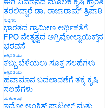
ಈಗ ವಿಮಾನದ ಮೂಲಕ ಕೃಷಿ ಕ್ರಾಂತಿ
ತರಲಿದ್ದಾರೆ ಡಾ. ರಾಜಾರಾಮ್ ತ್ರಿಪಾಠಿ
ಸುದ್ದಿಗಳು
ಭಾರತದ ಗ್ರಾಮೀಣ ಆರ್ಥಿಕತೆಗೆ
FPO ನೇತೃತ್ವದ ಅಗ್ರಿವೋಲ್ಟಾಯಿಕ್ಸ್‌ನ
ಭರವಸೆ
ಅಗ್ರಿಪಿಡಿಯಾ
ಕಬ್ಬು ಬೆಳೆಯಲು ಸೂಕ್ತ ಸಲಹೆಗಳು
ಅಗ್ರಿಪಿಡಿಯಾ
ಹವಾಮಾನ ಬದಲಾವಣೆಗೆ ತಕ್ಕ ಕೃಷಿ
ಸಲಹೆಗಳು
ಯಶೋಗಾಥೆ
ಇದೋ ಅಂಕಿತ್ ಪಾಟೀಲ್ ಮತ್ತು