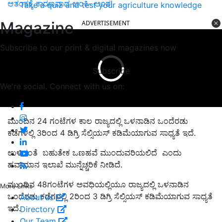
ಆತಂಕಕ್ಕೆ ಕಾರಣವಾದ ಅಂಕಿ- ಅಂಶ!
Take a quiz and test your agriculture knowledge
Magazine
ADVERTISEMENT
Subscribe to our print & digital magazines now
Subscribe
We're social. Connect with us on:
ಮುಂದಿನ 24 ಗಂಟೆಗಳ ಕಾಲ ರಾಜ್ಯದಲ್ಲಿ ಒಳನಾಡಿನ ಒಂದೆರಡು
ಕಡೆಗಳಲ್ಲಿ 3ರಿಂದ 4 ಡಿಗ್ರಿ ಸೆಲ್ಸಿಯಸ್‌ ಕಡಿಮೆಯಾಗುವ ಸಾಧ್ಯತೆ ಇದೆ.
ಉಳಿದಂತೆ ಬಹುತೇಕ ಒಣಹವೆ ಮುಂದುವರಿಯಲಿದೆ ಎಂದು
ಹವಾಮಾನ ಇಲಾಖೆ ಮುನ್ನೆಚ್ಚರಿಕೆ ನೀಡಿದೆ.
ಮುಂದಿನ 48ಗಂಟೆಗಳ ಅವಧಿಯಲ್ಲಿಯೂ ರಾಜ್ಯದಲ್ಲಿ ಒಳನಾಡಿನ
More Links
ಒಂದೆರಡು ಕಡೆಗಳಲ್ಲಿ 2ರಿಂದ 3 ಡಿಗ್ರಿ ಸೆಲ್ಸಿಯಸ್‌ ಕಡಿಮೆಯಾಗುವ ಸಾಧ್ಯತೆ
About us
ಇದೆ.
Directory
Our Team