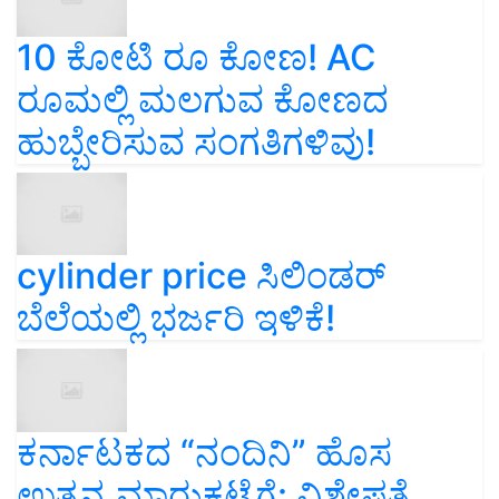
10 ಕೋಟಿ ರೂ ಕೋಣ! AC
ರೂಮಲ್ಲಿ ಮಲಗುವ ಕೋಣದ
ಹುಬ್ಬೇರಿಸುವ ಸಂಗತಿಗಳಿವು!
cylinder price ಸಿಲಿಂಡರ್‌
ಬೆಲೆಯಲ್ಲಿ ಭರ್ಜರಿ ಇಳಿಕೆ!
ಕರ್ನಾಟಕದ “ನಂದಿನಿ” ಹೊಸ
ಉತ್ಪನ್ನ ಮಾರುಕಟ್ಟೆಗೆ: ವಿಶೇಷತೆ