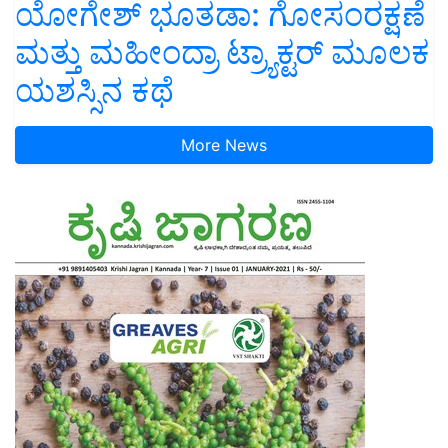
ಯೋಗೇಶ್ ಭೂತಡಾ: ಗೋಸಂರಕ್ಷಣೆ
ಮತ್ತು ಮಹೀಂದ್ರಾ ಟ್ರ್ಯಾಕ್ಟರ್ ಮೂಲಕ
ಯಶಸ್ಸಿನ ಕಥೆ
More News