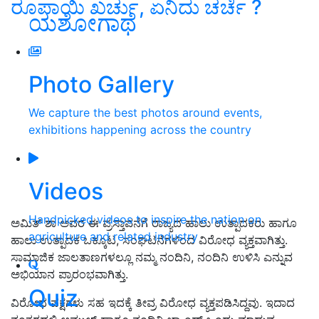
ರೂಪಾಯಿ ಖರ್ಚು, ಏನಿದು ಚರ್ಚೆ ?
ಯಶೋಗಾಥೆ
Photo Gallery
We capture the best photos around events,
exhibitions happening across the country
Videos
Handpicked videos to inspire the nation on
ಅಮಿತ್‌ ಶಾ ಅವರ ಈ ಪ್ರಸ್ತಾವನೆಗೆ ರಾಜ್ಯದ ಹಾಲು ಉತ್ಪಾದಕರು ಹಾಗೂ
agriculture and related industry
ಹಾಲು ಉತ್ಪಾದಕ ಒಕ್ಕೂಟ, ಸಂಘಟನೆಗಳಿಂದ ವಿರೋಧ ವ್ಯಕ್ತವಾಗಿತ್ತು.
ಸಾಮಾಜಿಕ ಜಾಲತಾಣಗಳಲ್ಲೂ ನಮ್ಮ ನಂದಿನಿ, ನಂದಿನಿ ಉಳಿಸಿ ಎನ್ನುವ
ಅಭಿಯಾನ ಪ್ರಾರಂಭವಾಗಿತ್ತು.
Quiz
ವಿರೋಧ ಪಕ್ಷಗಳು ಸಹ ಇದಕ್ಕೆ ತೀವ್ರ ವಿರೋಧ ವ್ಯಕ್ತಪಡಿಸಿದ್ದವು. ಇದಾದ