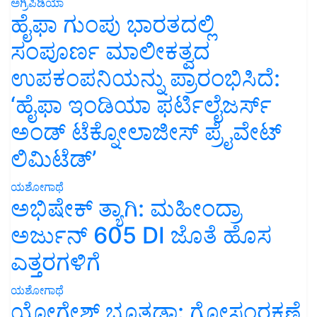
ಅಗ್ರಿಪಿಡಿಯಾ
ಹೈಫಾ ಗುಂಪು ಭಾರತದಲ್ಲಿ
ಸಂಪೂರ್ಣ ಮಾಲೀಕತ್ವದ
ಉಪಕಂಪನಿಯನ್ನು ಪ್ರಾರಂಭಿಸಿದೆ:
‘ಹೈಫಾ ಇಂಡಿಯಾ ಫರ್ಟಿಲೈಜರ್ಸ್
ಅಂಡ್ ಟೆಕ್ನೋಲಾಜೀಸ್ ಪ್ರೈವೇಟ್
ಲಿಮಿಟೆಡ್’
ಯಶೋಗಾಥೆ
ಅಭಿಷೇಕ್ ತ್ಯಾಗಿ: ಮಹೀಂದ್ರಾ
ಅರ್ಜುನ್ 605 DI ಜೊತೆ ಹೊಸ
ಎತ್ತರಗಳಿಗೆ
ಯಶೋಗಾಥೆ
ಯೋಗೇಶ್ ಭೂತಡಾ: ಗೋಸಂರಕ್ಷಣೆ