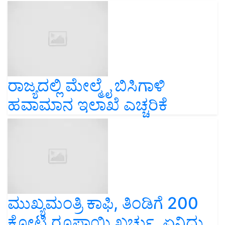
ರಾಜ್ಯದಲ್ಲಿ ಮೇಲ್ಮೈ ಬಿಸಿಗಾಳಿ
ಹವಾಮಾನ ಇಲಾಖೆ ಎಚ್ಚರಿಕೆ
ಮುಖ್ಯಮಂತ್ರಿ ಕಾಫಿ, ತಿಂಡಿಗೆ 200
ಕೋಟಿ ರೂಪಾಯಿ ಖರ್ಚು, ಏನಿದು