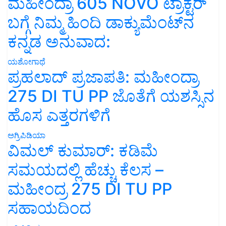
ಮಹೀಂದ್ರಾ 605 NOVO ಟ್ರಾಕ್ಟರ್
ಬಗ್ಗೆ ನಿಮ್ಮ ಹಿಂದಿ ಡಾಕ್ಯುಮೆಂಟ್‌ನ
ಕನ್ನಡ ಅನುವಾದ:
ಯಶೋಗಾಥೆ
ಪ್ರಹಲಾದ್ ಪ್ರಜಾಪತಿ: ಮಹೀಂದ್ರಾ
275 DI TU PP ಜೊತೆಗೆ ಯಶಸ್ಸಿನ
ಹೊಸ ಎತ್ತರಗಳಿಗೆ
ಅಗ್ರಿಪಿಡಿಯಾ
ವಿಮಲ್ ಕುಮಾರ್: ಕಡಿಮೆ
ಸಮಯದಲ್ಲಿ ಹೆಚ್ಚು ಕೆಲಸ –
ಮಹೀಂದ್ರ 275 DI TU PP
ಸಹಾಯದಿಂದ