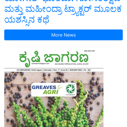
ಮತ್ತು ಮಹೀಂದ್ರಾ ಟ್ರ್ಯಾಕ್ಟರ್ ಮೂಲಕ
ಯಶಸ್ಸಿನ ಕಥೆ
More News