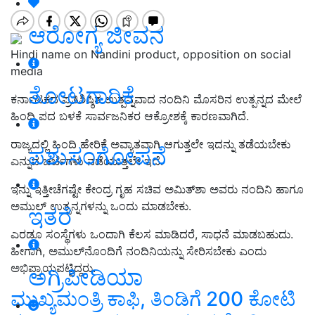
ಆರೋಗ್ಯ ಜೀವನ
Hindi name on Nandini product, opposition on social
media
ತೋಟಗಾರಿಕೆ
ಕರ್ನಾಟಕದ ಪ್ರತಿಶಿಷ್ಠಿತ ಉತ್ಪನ್ನವಾದ ನಂದಿನಿ ಮೊಸರಿನ ಉತ್ಪನ್ನದ ಮೇಲೆ
ಹಿಂದಿ ಪದ ಬಳಕೆ ಸಾರ್ವಜನಿಕರ ಆಕ್ರೋಶಕ್ಕೆ ಕಾರಣವಾಗಿದೆ.
ರಾಜ್ಯದಲ್ಲಿ ಹಿಂದಿ ಹೇರಿಕೆ ಅವ್ಯಾತವಾಗಿ ಆಗುತ್ತಲೇ ಇದನ್ನು ತಡೆಯಬೇಕು
ಪಶುಸಂಗೋಪನೆ
ಎನ್ನುವ ಚರ್ಚೆಗಳು ನಡೆಯುತ್ತಲೇ ಇದೆ.
ಇನ್ನು ಇತ್ತೀಚೆಗಷ್ಟೇ ಕೇಂದ್ರ ಗೃಹ ಸಚಿವ ಅಮಿತ್‌ಶಾ ಅವರು ನಂದಿನಿ ಹಾಗೂ
ಅಮುಲ್‌ ಉತ್ಪನ್ನಗಳನ್ನು ಒಂದು ಮಾಡಬೇಕು.
ಇತರೆ
ಎರಡೂ ಸಂಸ್ಥೆಗಳು ಒಂದಾಗಿ ಕೆಲಸ ಮಾಡಿದರೆ, ಸಾಧನೆ ಮಾಡಬಹುದು.
ಹೀಗಾಗಿ, ಅಮುಲ್‌ನೊಂದಿಗೆ ನಂದಿನಿಯನ್ನು ಸೇರಿಸಬೇಕು ಎಂದು
ಅಭಿಪ್ರಾಯಪಟ್ಟಿದ್ದರು.
ಅಗ್ರಿಪೀಡಿಯಾ
ಮುಖ್ಯಮಂತ್ರಿ ಕಾಫಿ, ತಿಂಡಿಗೆ 200 ಕೋಟಿ