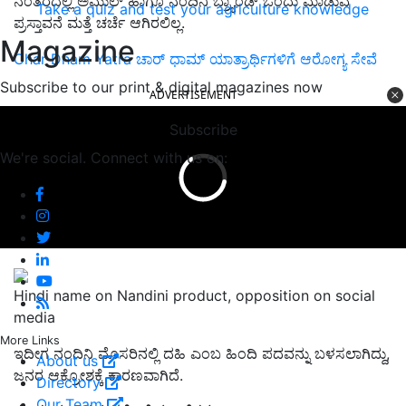
ನಂತರದಲ್ಲಿ ಅಮುಲ್‌ ಹಾಗೂ ನಂದಿನಿ ಬ್ರ್ಯಾಂಡ್‌ ಒಂದು ಮಾಡುವ
Take a quiz and test your agriculture knowledge
ಪ್ರಸ್ತಾವನೆ ಮತ್ತೆ ಚರ್ಚೆ ಆಗಿರಲಿಲ್ಲ.
Magazine
Char Dham Yatra ಚಾರ್ ಧಾಮ್ ಯಾತ್ರಾರ್ಥಿಗಳಿಗೆ ಆರೋಗ್ಯ ಸೇವೆ
Subscribe to our print & digital magazines now
ADVERTISEMENT
Subscribe
We're social. Connect with us on:
Hindi name on Nandini product, opposition on social
media
More Links
ಇದೀಗ ನಂದಿನಿ ಮೊಸರಿನಲ್ಲಿ ದಹಿ ಎಂಬ ಹಿಂದಿ ಪದವನ್ನು ಬಳಸಲಾಗಿದ್ದು,
About us
ಜನರ ಆಕ್ರೋಶಕ್ಕೆ ಕಾರಣವಾಗಿದೆ.
Directory
Our Team