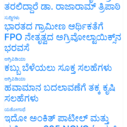
ತರಲಿದ್ದಾರೆ ಡಾ. ರಾಜಾರಾಮ್ ತ್ರಿಪಾಠಿ
ಸುದ್ದಿಗಳು
ಭಾರತದ ಗ್ರಾಮೀಣ ಆರ್ಥಿಕತೆಗೆ
FPO ನೇತೃತ್ವದ ಅಗ್ರಿವೋಲ್ಟಾಯಿಕ್ಸ್‌ನ
ಭರವಸೆ
ಅಗ್ರಿಪಿಡಿಯಾ
ಕಬ್ಬು ಬೆಳೆಯಲು ಸೂಕ್ತ ಸಲಹೆಗಳು
ಅಗ್ರಿಪಿಡಿಯಾ
ಹವಾಮಾನ ಬದಲಾವಣೆಗೆ ತಕ್ಕ ಕೃಷಿ
ಸಲಹೆಗಳು
ಯಶೋಗಾಥೆ
ಇದೋ ಅಂಕಿತ್ ಪಾಟೀಲ್ ಮತ್ತು