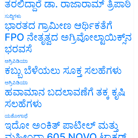
ತರಲಿದ್ದಾರೆ ಡಾ. ರಾಜಾರಾಮ್ ತ್ರಿಪಾಠಿ
ಸುದ್ದಿಗಳು
ಭಾರತದ ಗ್ರಾಮೀಣ ಆರ್ಥಿಕತೆಗೆ
FPO ನೇತೃತ್ವದ ಅಗ್ರಿವೋಲ್ಟಾಯಿಕ್ಸ್‌ನ
ಭರವಸೆ
ಅಗ್ರಿಪಿಡಿಯಾ
ಕಬ್ಬು ಬೆಳೆಯಲು ಸೂಕ್ತ ಸಲಹೆಗಳು
ಅಗ್ರಿಪಿಡಿಯಾ
ಹವಾಮಾನ ಬದಲಾವಣೆಗೆ ತಕ್ಕ ಕೃಷಿ
ಸಲಹೆಗಳು
ಯಶೋಗಾಥೆ
ಇದೋ ಅಂಕಿತ್ ಪಾಟೀಲ್ ಮತ್ತು
ಮಹೀಂದ್ರಾ 605 NOVO ಟ್ರಾಕ್ಟರ್