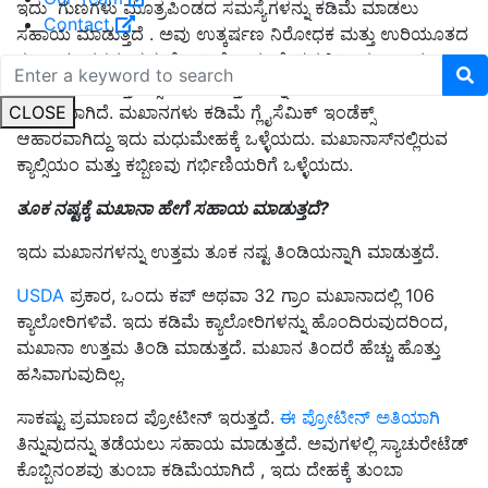
ಇದು ಗುಣಗಳು ಮೂತ್ರಪಿಂಡದ ಸಮಸ್ಯೆಗಳನ್ನು ಕಡಿಮೆ ಮಾಡಲು
Contact
ಸಹಾಯ ಮಾಡುತ್ತದೆ . ಅವು ಉತ್ಕರ್ಷಣ ನಿರೋಧಕ ಮತ್ತು ಉರಿಯೂತದ
ಗುಣಲಕ್ಷಣಗಳನ್ನು ಸಹ ಹೊಂದಿವೆ, ಇದು ದೇಹದಲ್ಲಿ ದೀರ್ಘಕಾಲದ
ಉರಿಯೂತ ಮತ್ತು ಆಕ್ಸಿಡೇಟಿವ್ ಒತ್ತಡವನ್ನು ಕಡಿಮೆ ಮಾಡಲು
CLOSE
ಉತ್ತಮವಾಗಿದೆ. ಮಖಾನಗಳು ಕಡಿಮೆ ಗ್ಲೈಸೆಮಿಕ್ ಇಂಡೆಕ್ಸ್
ಆಹಾರವಾಗಿದ್ದು ಇದು ಮಧುಮೇಹಕ್ಕೆ ಒಳ್ಳೆಯದು. ಮಖಾನಾಸ್‌ನಲ್ಲಿರುವ
ಕ್ಯಾಲ್ಸಿಯಂ ಮತ್ತು ಕಬ್ಬಿಣವು ಗರ್ಭಿಣಿಯರಿಗೆ ಒಳ್ಳೆಯದು.
ತೂಕ ನಷ್ಟಕ್ಕೆ ಮಖಾನಾ ಹೇಗೆ ಸಹಾಯ ಮಾಡುತ್ತದೆ?
ಇದು ಮಖಾನಗಳನ್ನು ಉತ್ತಮ ತೂಕ ನಷ್ಟ ತಿಂಡಿಯನ್ನಾಗಿ ಮಾಡುತ್ತದೆ.
USDA
ಪ್ರಕಾರ, ಒಂದು ಕಪ್ ಅಥವಾ 32 ಗ್ರಾಂ ಮಖಾನಾದಲ್ಲಿ 106
ಕ್ಯಾಲೋರಿಗಳಿವೆ. ಇದು ಕಡಿಮೆ ಕ್ಯಾಲೋರಿಗಳನ್ನು ಹೊಂದಿರುವುದರಿಂದ,
ಮಖಾನಾ ಉತ್ತಮ ತಿಂಡಿ ಮಾಡುತ್ತದೆ. ಮಖಾನ ತಿಂದರೆ ಹೆಚ್ಚು ಹೊತ್ತು
ಹಸಿವಾಗುವುದಿಲ್ಲ.
ಸಾಕಷ್ಟು ಪ್ರಮಾಣದ ಪ್ರೋಟೀನ್ ಇರುತ್ತದೆ.
ಈ ಪ್ರೋಟೀನ್ ಅತಿಯಾಗಿ
ತಿನ್ನುವುದನ್ನು ತಡೆಯಲು ಸಹಾಯ ಮಾಡುತ್ತದೆ. ಅವುಗಳಲ್ಲಿ ಸ್ಯಾಚುರೇಟೆಡ್
ಕೊಬ್ಬಿನಂಶವು ತುಂಬಾ ಕಡಿಮೆಯಾಗಿದೆ , ಇದು ದೇಹಕ್ಕೆ ತುಂಬಾ