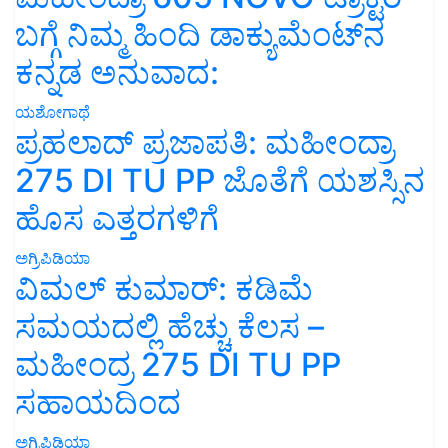
ಬಗ್ಗೆ ನಿಮ್ಮ ಹಿಂದಿ ಡಾಕ್ಯುಮೆಂಟ್‌ನ
ಕನ್ನಡ ಅನುವಾದ:
ಯಶೋಗಾಥೆ
ಪ್ರಹಲಾದ್ ಪ್ರಜಾಪತಿ: ಮಹೀಂದ್ರಾ
275 DI TU PP ಜೊತೆಗೆ ಯಶಸ್ಸಿನ
ಹೊಸ ಎತ್ತರಗಳಿಗೆ
ಅಗ್ರಿಪಿಡಿಯಾ
ವಿಮಲ್ ಕುಮಾರ್: ಕಡಿಮೆ
ಸಮಯದಲ್ಲಿ ಹೆಚ್ಚು ಕೆಲಸ –
ಮಹೀಂದ್ರ 275 DI TU PP
ಸಹಾಯದಿಂದ
ಅಗ್ರಿಪಿಡಿಯಾ