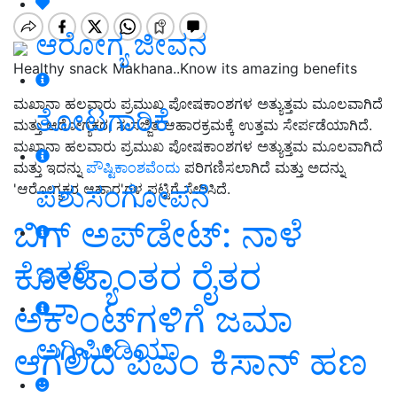
ಆರೋಗ್ಯ ಜೀವನ
Healthy snack Makhana..Know its amazing benefits
ಮಖಾನಾ ಹಲವಾರು ಪ್ರಮುಖ ಪೋಷಕಾಂಶಗಳ ಅತ್ಯುತ್ತಮ ಮೂಲವಾಗಿದೆ
ತೋಟಗಾರಿಕೆ
ಮತ್ತು ಆರೋಗ್ಯಕರ, ಸುಸಜ್ಜಿತ ಆಹಾರಕ್ರಮಕ್ಕೆ ಉತ್ತಮ ಸೇರ್ಪಡೆಯಾಗಿದೆ.
ಮಖಾನಾ ಹಲವಾರು ಪ್ರಮುಖ ಪೋಷಕಾಂಶಗಳ ಅತ್ಯುತ್ತಮ ಮೂಲವಾಗಿದೆ
ಮತ್ತು ಇದನ್ನು
ಪೌಷ್ಟಿಕಾಂಶವೆಂದು
ಪರಿಗಣಿಸಲಾಗಿದೆ ಮತ್ತು ಅದನ್ನು
ಪಶುಸಂಗೋಪನೆ
'ಆರೋಗ್ಯಕರ ಆಹಾರ'ಗಳ ಪಟ್ಟಿಗೆ ಸೇರಿಸಿದೆ.
ಬಿಗ್‌ ಅಪ್‌ಡೇಟ್‌: ನಾಳೆ
ಕೋಟ್ಯಾಂತರ ರೈತರ
ಇತರೆ
ಅಕೌಂಟ್‌ಗಳಿಗೆ ಜಮಾ
ಅಗ್ರಿಪೀಡಿಯಾ
ಆಗಲಿದೆ ಪಿಎಂ ಕಿಸಾನ್‌ ಹಣ