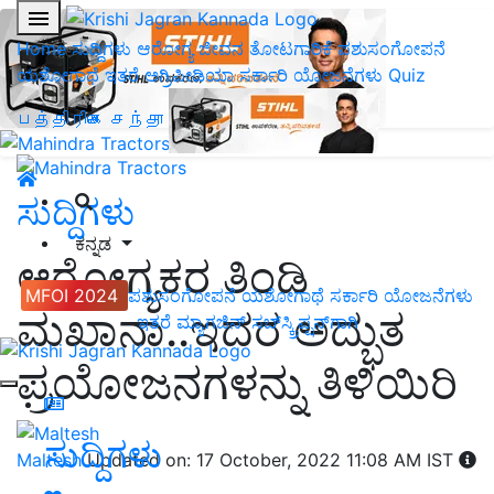
Home
ಸುದ್ದಿಗಳು
ಆರೋಗ್ಯ ಜೀವನ
ತೋಟಗಾರಿಕೆ
ಪಶುಸಂಗೋಪನೆ
ಯಶೋಗಾಥೆ
ಇತರೆ
ಅಗ್ರಿಪೀಡಿಯಾ
ಸರ್ಕಾರಿ ಯೋಜನೆಗಳು
Quiz
பத்திரிகை சந்தா
ಸುದ್ದಿಗಳು
ಕನ್ನಡ
ಆರೋಗ್ಯಕರ ತಿಂಡಿ
MFOI 2024
ಪಶುಸಂಗೋಪನೆ
ಯಶೋಗಾಥೆ
ಸರ್ಕಾರಿ ಯೋಜನೆಗಳು
ಮಖಾನಾ..ಇದರ ಅದ್ಭುತ
ಇತರೆ
ಮ್ಯಾಗಜಿನ್‌ ಸಬ್‌ಸ್ಕ್ರಿಪ್ಷನ್‌ಗಾಗಿ
ಪ್ರಯೋಜನಗಳನ್ನು ತಿಳಿಯಿರಿ
ಸುದ್ದಿಗಳು
Maltesh
Updated on: 17 October, 2022 11:08 AM IST