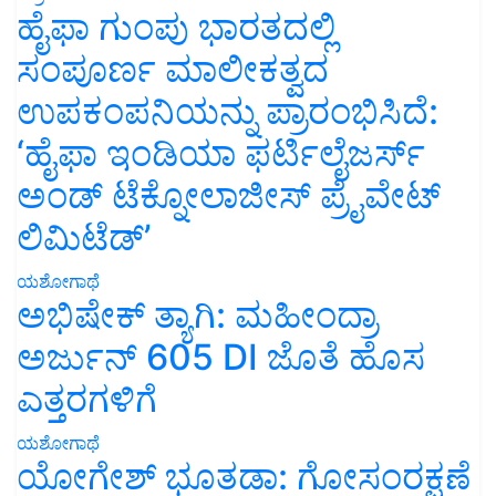
ಹೈಫಾ ಗುಂಪು ಭಾರತದಲ್ಲಿ
ಸಂಪೂರ್ಣ ಮಾಲೀಕತ್ವದ
ಉಪಕಂಪನಿಯನ್ನು ಪ್ರಾರಂಭಿಸಿದೆ:
‘ಹೈಫಾ ಇಂಡಿಯಾ ಫರ್ಟಿಲೈಜರ್ಸ್
ಅಂಡ್ ಟೆಕ್ನೋಲಾಜೀಸ್ ಪ್ರೈವೇಟ್
ಲಿಮಿಟೆಡ್’
ಯಶೋಗಾಥೆ
ಅಭಿಷೇಕ್ ತ್ಯಾಗಿ: ಮಹೀಂದ್ರಾ
ಅರ್ಜುನ್ 605 DI ಜೊತೆ ಹೊಸ
ಎತ್ತರಗಳಿಗೆ
ಯಶೋಗಾಥೆ
ಯೋಗೇಶ್ ಭೂತಡಾ: ಗೋಸಂರಕ್ಷಣೆ