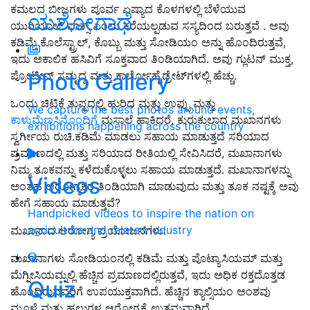
ಕಮಲದ ಬೀಜಗಳು ಪೂರ್ವ ಏಷ್ಯಾದ ಕೊಳಗಳಲ್ಲಿ ಬೆಳೆಯುವ
ಯಶೋಗಾಥೆ
ಯುರಿಯಾಲ್ ಫಾಕ್ಸ್ ಎಂದು ಕರೆಯಲ್ಪಡುವ ಸಸ್ಯದಿಂದ ಬರುತ್ತವೆ . ಅವು
ಕಡಿಮೆ ಕೊಲೆಸ್ಟ್ರಾಲ್, ಕೊಬ್ಬು ಮತ್ತು ಸೋಡಿಯಂ ಅನ್ನು ಹೊಂದಿರುತ್ತವೆ,
ಇದು ಅಕಾಲಿಕ ಹಸಿವಿಗೆ ಸೂಕ್ತವಾದ ತಿಂಡಿಯಾಗಿದೆ. ಅವು ಗ್ಲುಟನ್ ಮುಕ್ತ,
Photo Gallery
ಪ್ರೋಟೀನ್ ಸಮೃದ್ಧ ಮತ್ತು ಕಾರ್ಬೋಹೈಡ್ರೇಟ್‌ಗಳಲ್ಲಿ ಹೆಚ್ಚು.
ಒಂದು ಚಿಟಿಕೆ ತುಪ್ಪದಲ್ಲಿ ಹುರಿದ ಮತ್ತು ಉಪ್ಪು ಮತ್ತು
We capture the best photos around events,
ಕಾಳುಮೆಣಸಿನೊಂದಿಗೆ
ಮಸಾಲೆ ಹಾಕಿದರೆ, ಕುರುಕುಲಾದ ಮಖಾನಗಳು
exhibitions happening across the country
ಸ್ವರ್ಗೀಯ ರುಚಿ.ಕಡಿಮೆ ಮಾಡಲು ಸಹಾಯ ಮಾಡುತ್ತದೆ ಸರಿಯಾದ
ಪ್ರಮಾಣದಲ್ಲಿ ಮತ್ತು ಸರಿಯಾದ ರೀತಿಯಲ್ಲಿ ಸೇವಿಸಿದರೆ, ಮಖಾನಾಗಳು
ನಿಮ್ಮ ತೂಕವನ್ನು ಕಳೆದುಕೊಳ್ಳಲು ಸಹಾಯ ಮಾಡುತ್ತದೆ. ಮಖಾನಾಗಳನ್ನು
Videos
ಅಂತಹ ಆರೋಗ್ಯಕರ ತಿಂಡಿಯಾಗಿ ಮಾಡುವುದು ಮತ್ತು ತೂಕ ನಷ್ಟಕ್ಕೆ ಅವು
ಹೇಗೆ ಸಹಾಯ ಮಾಡುತ್ತವೆ?
Handpicked videos to inspire the nation on
agriculture and related industry
ಮಖಾನಾದ ಆರೋಗ್ಯ ಪ್ರಯೋಜನಗಳು:
ಮಖಾನಾಗಳು ಸೋಡಿಯಂನಲ್ಲಿ ಕಡಿಮೆ ಮತ್ತು ಪೊಟ್ಯಾಸಿಯಮ್ ಮತ್ತು
ಮೆಗ್ನೀಸಿಯಮ್ನಲ್ಲಿ ಹೆಚ್ಚಿನ ಪ್ರಮಾಣದಲ್ಲಿರುತ್ತವೆ, ಇದು ಅಧಿಕ ರಕ್ತದೊತ್ತಡ
Quiz
ಹೊಂದಿರುವವರಿಗೆ ಉಪಯುಕ್ತವಾಗಿದೆ. ಹೆಚ್ಚಿನ ಕ್ಯಾಲ್ಸಿಯಂ ಅಂಶವು
ಮೂಳೆ ಮತ್ತು ಹಲ್ಲುಗಳ ಆರೋಗ್ಯಕ್ಕೆ ಉತ್ತಮವಾಗಿದೆ.