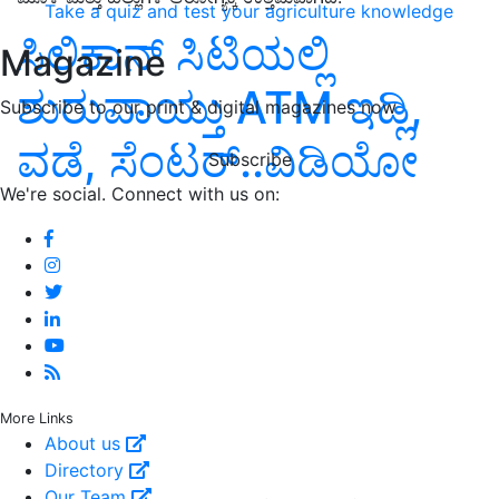
Take a quiz and test your agriculture knowledge
ಸಿಲಿಕಾನ್‌ ಸಿಟಿಯಲ್ಲಿ
Magazine
ಶುರುವಾಯ್ತು ATM ಇಡ್ಲಿ,
Subscribe to our print & digital magazines now
ವಡೆ, ಸೆಂಟರ್‌..ವಿಡಿಯೋ
Subscribe
We're social. Connect with us on:
More Links
About us
Directory
Our Team