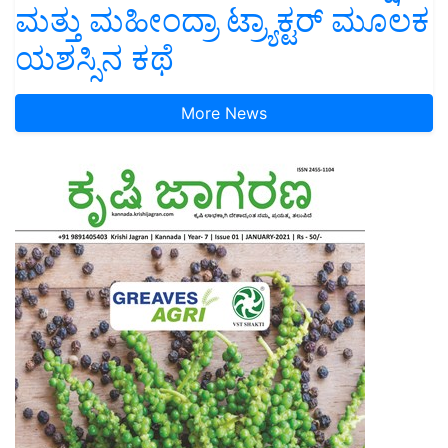
ಮತ್ತು ಮಹೀಂದ್ರಾ ಟ್ರ್ಯಾಕ್ಟರ್ ಮೂಲಕ
ಯಶಸ್ಸಿನ ಕಥೆ
More News