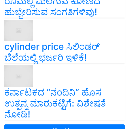
ರೂಮಲ್ಲಿ ಮಲಗುವ ಕೋಣದ
ಹುಬ್ಬೇರಿಸುವ ಸಂಗತಿಗಳಿವು!
cylinder price ಸಿಲಿಂಡರ್‌
ಬೆಲೆಯಲ್ಲಿ ಭರ್ಜರಿ ಇಳಿಕೆ!
ಕರ್ನಾಟಕದ “ನಂದಿನಿ” ಹೊಸ
ಉತ್ಪನ್ನ ಮಾರುಕಟ್ಟೆಗೆ: ವಿಶೇಷತೆ
ನೋಡಿ!