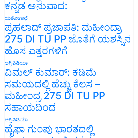
ಕನ್ನಡ ಅನುವಾದ:
ಯಶೋಗಾಥೆ
ಪ್ರಹಲಾದ್ ಪ್ರಜಾಪತಿ: ಮಹೀಂದ್ರಾ
275 DI TU PP ಜೊತೆಗೆ ಯಶಸ್ಸಿನ
ಹೊಸ ಎತ್ತರಗಳಿಗೆ
ಅಗ್ರಿಪಿಡಿಯಾ
ವಿಮಲ್ ಕುಮಾರ್: ಕಡಿಮೆ
ಸಮಯದಲ್ಲಿ ಹೆಚ್ಚು ಕೆಲಸ –
ಮಹೀಂದ್ರ 275 DI TU PP
ಸಹಾಯದಿಂದ
ಅಗ್ರಿಪಿಡಿಯಾ
ಹೈಫಾ ಗುಂಪು ಭಾರತದಲ್ಲಿ