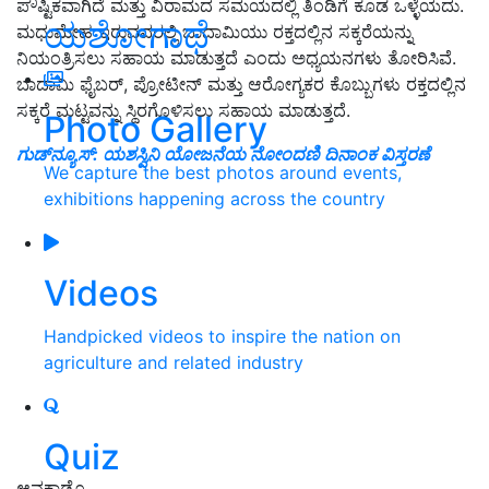
ಪೌಷ್ಟಿಕವಾಗಿದೆ ಮತ್ತು ವಿರಾಮದ ಸಮಯದಲ್ಲಿ ತಿಂಡಿಗೆ ಕೂಡ ಒಳ್ಳೆಯದು.
ಯಶೋಗಾಥೆ
ಮಧುಮೇಹ ಇರುವವರಲ್ಲಿ ಬಾದಾಮಿಯು ರಕ್ತದಲ್ಲಿನ ಸಕ್ಕರೆಯನ್ನು
ನಿಯಂತ್ರಿಸಲು ಸಹಾಯ ಮಾಡುತ್ತದೆ ಎಂದು ಅಧ್ಯಯನಗಳು ತೋರಿಸಿವೆ.
ಬಾದಾಮಿ ಫೈಬರ್, ಪ್ರೋಟೀನ್ ಮತ್ತು ಆರೋಗ್ಯಕರ ಕೊಬ್ಬುಗಳು ರಕ್ತದಲ್ಲಿನ
ಸಕ್ಕರೆ ಮಟ್ಟವನ್ನು ಸ್ಥಿರಗೊಳಿಸಲು ಸಹಾಯ ಮಾಡುತ್ತದೆ.
Photo Gallery
ಗುಡ್‌ನ್ಯೂಸ್‌: ಯಶಸ್ವಿನಿ ಯೋಜನೆಯ ನೋಂದಣಿ ದಿನಾಂಕ ವಿಸ್ತರಣೆ
We capture the best photos around events,
exhibitions happening across the country
Videos
Handpicked videos to inspire the nation on
agriculture and related industry
Quiz
ಆವಕಾಡೊ