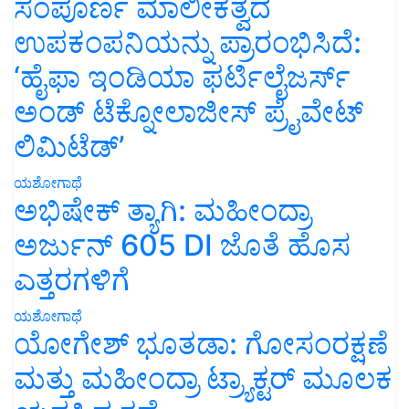
ಸಂಪೂರ್ಣ ಮಾಲೀಕತ್ವದ
ಉಪಕಂಪನಿಯನ್ನು ಪ್ರಾರಂಭಿಸಿದೆ:
‘ಹೈಫಾ ಇಂಡಿಯಾ ಫರ್ಟಿಲೈಜರ್ಸ್
ಅಂಡ್ ಟೆಕ್ನೋಲಾಜೀಸ್ ಪ್ರೈವೇಟ್
ಲಿಮಿಟೆಡ್’
ಯಶೋಗಾಥೆ
ಅಭಿಷೇಕ್ ತ್ಯಾಗಿ: ಮಹೀಂದ್ರಾ
ಅರ್ಜುನ್ 605 DI ಜೊತೆ ಹೊಸ
ಎತ್ತರಗಳಿಗೆ
ಯಶೋಗಾಥೆ
ಯೋಗೇಶ್ ಭೂತಡಾ: ಗೋಸಂರಕ್ಷಣೆ
ಮತ್ತು ಮಹೀಂದ್ರಾ ಟ್ರ್ಯಾಕ್ಟರ್ ಮೂಲಕ