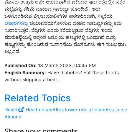
ಮೊಸರು ಉತ್ತಮ ಲಘು ಆಹಾರವಾಗಿದೆ ಏಕೆಂದರೆ ಇದು ರಕ್ತದಲ್ಲಿನ ಸಕ್ಕರೆ
ಮಟ್ಟವನ್ನು ಕಡಿಮೆ ಮಾಡುವ ಸಾಮರ್ಥ್ಯ ಹೊಂದಿದೆ . ಇದು
ಒಳಗೊಂಡಿರುವ ಪ್ರೋಬಯಾಟಿಕ್‌ಗಳ ಕಾರಣದಿಂದಾಗಿ, ಸಕ್ಕರೆಯ
ಆಹಾರಗಳನ್ನು
ಚಯಾಪಚಯಗೊಳಿಸುವ ದೇಹದ ಸಾಮರ್ಥ್ಯವನ್ನು ಇದು
ಸುಧಾರಿಸುತ್ತದೆ. ಬೆರ್ರಿಗಳು ಎಂದು ಕರೆಯಲ್ಪಡುವ ಬೆರ್ರಿಗಳು ಇಂದು
ಮಾರುಕಟ್ಟೆಯಲ್ಲಿ ಅತ್ಯಂತ ಜನಪ್ರಿಯ ಹಣ್ಣುಗಳಲ್ಲಿ ಒಂದಾಗಿದೆ ಮತ್ತು
ಹಣ್ಣುಗಳನ್ನು ಹೊಂದಿರುವ ಸುವಾಸನೆಯ ಮೊಸರುಗಳು ಈಗ ಸುಲಭವಾಗಿ
ಲಭ್ಯವಿವೆ.
Published On:
13 March 2023, 04:45 PM
English Summary:
Have diabetes? Eat these foods
without skipping a beat…
Related Topics
Health
Health
diabetItes
lower risk of diabetes
Juice
Almond
Share your comments