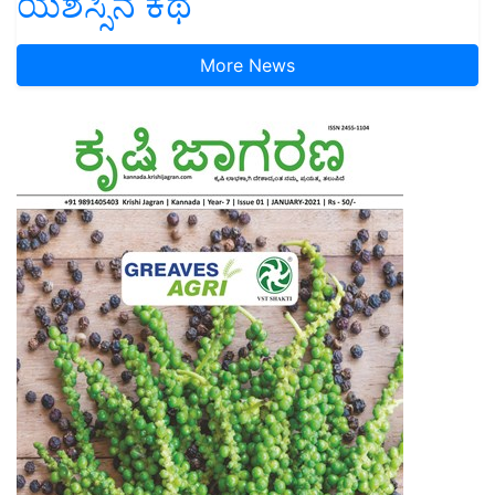
ಯಶಸ್ಸಿನ ಕಥೆ
More News