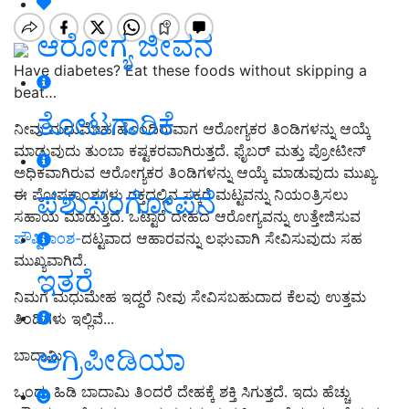
ಆರೋಗ್ಯ ಜೀವನ
Have diabetes? Eat these foods without skipping a
beat…
ತೋಟಗಾರಿಕೆ
ನೀವು ಮಧುಮೇಹ ಹೊಂದಿರುವಾಗ ಆರೋಗ್ಯಕರ ತಿಂಡಿಗಳನ್ನು ಆಯ್ಕೆ
ಮಾಡುವುದು ತುಂಬಾ ಕಷ್ಟಕರವಾಗಿರುತ್ತದೆ. ಫೈಬರ್ ಮತ್ತು ಪ್ರೋಟೀನ್
ಅಧಿಕವಾಗಿರುವ ಆರೋಗ್ಯಕರ ತಿಂಡಿಗಳನ್ನು ಆಯ್ಕೆ ಮಾಡುವುದು ಮುಖ್ಯ.
ಪಶುಸಂಗೋಪನೆ
ಈ ಪೋಷಕಾಂಶಗಳು ರಕ್ತದಲ್ಲಿನ ಸಕ್ಕರೆ ಮಟ್ಟವನ್ನು ನಿಯಂತ್ರಿಸಲು
ಸಹಾಯ ಮಾಡುತ್ತದೆ. ಒಟ್ಟಾರೆ ದೇಹದ ಆರೋಗ್ಯವನ್ನು ಉತ್ತೇಜಿಸುವ
ಪೌಷ್ಟಿಕಾಂಶ-
ದಟ್ಟವಾದ ಆಹಾರವನ್ನು ಲಘುವಾಗಿ ಸೇವಿಸುವುದು ಸಹ
ಮುಖ್ಯವಾಗಿದೆ.
ಇತರೆ
ನಿಮಗೆ ಮಧುಮೇಹ ಇದ್ದರೆ ನೀವು ಸೇವಿಸಬಹುದಾದ ಕೆಲವು ಉತ್ತಮ
ತಿಂಡಿಗಳು ಇಲ್ಲಿವೆ...
ಅಗ್ರಿಪೀಡಿಯಾ
ಬಾದಾಮಿ
ಒಂದು ಹಿಡಿ ಬಾದಾಮಿ ತಿಂದರೆ ದೇಹಕ್ಕೆ ಶಕ್ತಿ ಸಿಗುತ್ತದೆ. ಇದು ಹೆಚ್ಚು