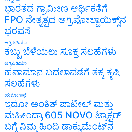
ಭಾರತದ ಗ್ರಾಮೀಣ ಆರ್ಥಿಕತೆಗೆ
FPO ನೇತೃತ್ವದ ಅಗ್ರಿವೋಲ್ಟಾಯಿಕ್ಸ್‌ನ
ಭರವಸೆ
ಅಗ್ರಿಪಿಡಿಯಾ
ಕಬ್ಬು ಬೆಳೆಯಲು ಸೂಕ್ತ ಸಲಹೆಗಳು
ಅಗ್ರಿಪಿಡಿಯಾ
ಹವಾಮಾನ ಬದಲಾವಣೆಗೆ ತಕ್ಕ ಕೃಷಿ
ಸಲಹೆಗಳು
ಯಶೋಗಾಥೆ
ಇದೋ ಅಂಕಿತ್ ಪಾಟೀಲ್ ಮತ್ತು
ಮಹೀಂದ್ರಾ 605 NOVO ಟ್ರಾಕ್ಟರ್
ಬಗ್ಗೆ ನಿಮ್ಮ ಹಿಂದಿ ಡಾಕ್ಯುಮೆಂಟ್‌ನ