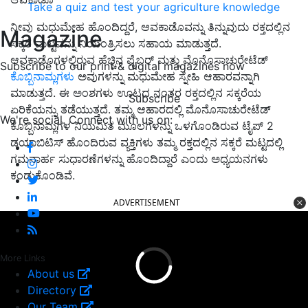
Take a quiz and test your agriculture knowledge
ನೀವು ಮಧುಮೇಹ ಹೊಂದಿದ್ದರೆ, ಆವಕಾಡೊವನ್ನು ತಿನ್ನುವುದು ರಕ್ತದಲ್ಲಿನ
Magazine
ಸಕ್ಕರೆ ಮಟ್ಟವನ್ನು ನಿಯಂತ್ರಿಸಲು ಸಹಾಯ ಮಾಡುತ್ತದೆ.
ಆವಕಾಡೊಗಳಲ್ಲಿರುವ ಹೆಚ್ಚಿನ ಫೈಬರ್ ಮತ್ತು ಮೊನೊಸಾಚುರೇಟೆಡ್
Subscribe to our print & digital magazines now
ಕೊಬ್ಬಿನಾಮ್ಲಗಳು
ಅವುಗಳನ್ನು ಮಧುಮೇಹ ಸ್ನೇಹಿ ಆಹಾರವನ್ನಾಗಿ
ಮಾಡುತ್ತದೆ. ಈ ಅಂಶಗಳು ಊಟದ ನಂತರ ರಕ್ತದಲ್ಲಿನ ಸಕ್ಕರೆಯ
Subscribe
ಏರಿಕೆಯನ್ನು ತಡೆಯುತ್ತದೆ. ತಮ್ಮ ಆಹಾರದಲ್ಲಿ ಮೊನೊಸಾಚುರೇಟೆಡ್
We're social. Connect with us on:
ಕೊಬ್ಬಿನಾಮ್ಲಗಳ ನಿಯಮಿತ ಮೂಲಗಳನ್ನು ಒಳಗೊಂಡಿರುವ ಟೈಪ್ 2
ಡಯಾಬಿಟಿಸ್ ಹೊಂದಿರುವ ವ್ಯಕ್ತಿಗಳು ತಮ್ಮ ರಕ್ತದಲ್ಲಿನ ಸಕ್ಕರೆ ಮಟ್ಟದಲ್ಲಿ
ಗಮನಾರ್ಹ ಸುಧಾರಣೆಗಳನ್ನು ಹೊಂದಿದ್ದಾರೆ ಎಂದು ಅಧ್ಯಯನಗಳು
ಕಂಡುಕೊಂಡಿವೆ.
ADVERTISEMENT
More Links
About us
Directory
Our Team