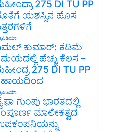
ಹೀಂದ್ರಾ 275 DI TU PP
ೊತೆಗೆ ಯಶಸ್ಸಿನ ಹೊಸ
ತ್ತರಗಳಿಗೆ
್ರಿಪಿಡಿಯಾ
ಿಮಲ್ ಕುಮಾರ್: ಕಡಿಮೆ
ಮಯದಲ್ಲಿ ಹೆಚ್ಚು ಕೆಲಸ –
ಹೀಂದ್ರ 275 DI TU PP
ಸಹಾಯದಿಂದ
್ರಿಪಿಡಿಯಾ
ೈಫಾ ಗುಂಪು ಭಾರತದಲ್ಲಿ
ಂಪೂರ್ಣ ಮಾಲೀಕತ್ವದ
ಪಕಂಪನಿಯನ್ನು