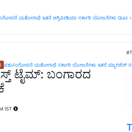
ಂಗೋಪನೆ
ಯಶೋಗಾಥೆ
ಇತರೆ
ಅಗ್ರಿಪೀಡಿಯಾ
ಸರ್ಕಾರಿ ಯೋಜನೆಗಳು
Quiz
ப
#T
4
ಪಶುಸಂಗೋಪನೆ
ಯಶೋಗಾಥೆ
ಸರ್ಕಾರಿ ಯೋಜನೆಗಳು
ಇತರೆ
ಮ್ಯಾಗಜಿನ್‌ ಸಬ್‌
ಸ್ತ್‌ ಟೈಮ್‌: ಬಂಗಾರದ
ಕೆ
PM IST
T