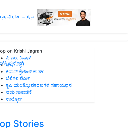
த்திரிகை சந்தா
op on Krishi Jagran
ಪಿ.ಎಂ. ಕಿಸಾನ್
ಸ್ಕ್ರಿಪ್ಷನ್‌ಗಾಗಿ
ಜೀವಾಮೃತ
ಕಿಸಾನ್ ಕ್ರೇಡಿಟ್ ಕಾರ್ಡ್
ಬೆಳೆಗಳ ರೋಗ
ಕೃಷಿ ಯಂತ್ರೋಪಕರಣಗಳ ಸಹಾಯಧನ
ಆಡು ಸಾಕಾಣಿಕೆ
ಉದ್ಯೋಗ
op Stories