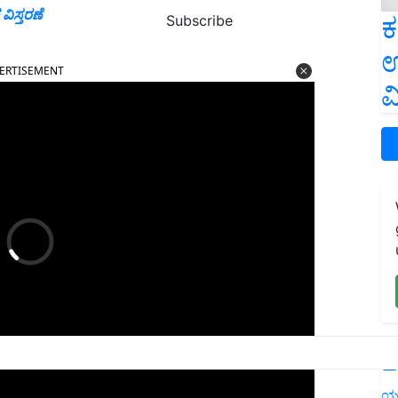
ಿಸ್ತರಣೆ
ಕ
Subscribe
ERTISEMENT
ಉ
ವ
L
ಯ