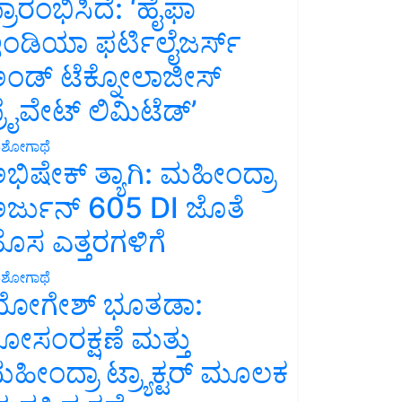
್ರಾರಂಭಿಸಿದೆ: ‘ಹೈಫಾ
ಂಡಿಯಾ ಫರ್ಟಿಲೈಜರ್ಸ್
ಂಡ್ ಟೆಕ್ನೋಲಾಜೀಸ್
್ರೈವೇಟ್ ಲಿಮಿಟೆಡ್’
ಶೋಗಾಥೆ
ಭಿಷೇಕ್ ತ್ಯಾಗಿ: ಮಹೀಂದ್ರಾ
ರ್ಜುನ್ 605 DI ಜೊತೆ
ೊಸ ಎತ್ತರಗಳಿಗೆ
ಶೋಗಾಥೆ
ೋಗೇಶ್ ಭೂತಡಾ:
ೋಸಂರಕ್ಷಣೆ ಮತ್ತು
ಹೀಂದ್ರಾ ಟ್ರ್ಯಾಕ್ಟರ್ ಮೂಲಕ