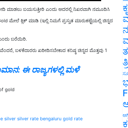
ಖರೀದಿ ಮಾಡಲು ಬಯಸುತ್ತೀರಿ ಎಂದು ಅದರಲ್ಲಿ ನಿಖರವಾಗಿ ನಮೂದಿಸಿ
ಕ
 ಮೇಲೆ ಕ್ಲಿಕ್ ಮಾಡಿ (ಇಲ್ಲಿ ನಿಮಗೆ ಪ್ರಸ್ತುತ ಮಾರುಕಟ್ಟೆಯಲ್ಲಿ ಚಿನ್ನದ
ವ
ನ
' ಎಂದು ಬರೆಯಿರಿ.
ಮ
ದರೆ, ಬಳಕೆದಾರರು ಖರೀದಿಸಬೇಕಾದ ಕನಿಷ್ಠ ಚಿನ್ನದ ಮೊತ್ತವು 1
ತ
ತ
ನ: ಈ ರಾಜ್ಯಗಳಲ್ಲಿ ಮಳೆ
ಸುದ
ಭ
of gold
F
ಅ
te
silver
silver rate
bengaluru gold rate
ಅಗ
ಕ