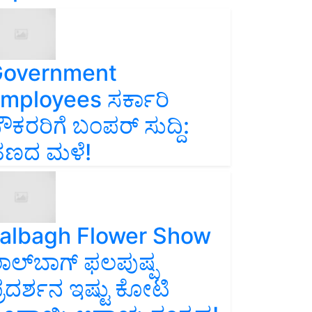
overnment
mployees ಸರ್ಕಾರಿ
ೌಕರರಿಗೆ ಬಂಪರ್‌ ಸುದ್ದಿ:
ಣದ ಮಳೆ!
albagh Flower Show
ಾಲ್‌ಬಾಗ್ ಫಲಪುಷ್ಪ
್ರದರ್ಶನ ಇಷ್ಟು ಕೋಟಿ