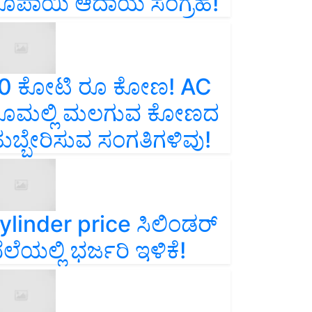
ೂಪಾಯಿ ಆದಾಯ ಸಂಗ್ರಹ!
0 ಕೋಟಿ ರೂ ಕೋಣ! AC
ೂಮಲ್ಲಿ ಮಲಗುವ ಕೋಣದ
ುಬ್ಬೇರಿಸುವ ಸಂಗತಿಗಳಿವು!
ylinder price ಸಿಲಿಂಡರ್‌
ೆಲೆಯಲ್ಲಿ ಭರ್ಜರಿ ಇಳಿಕೆ!