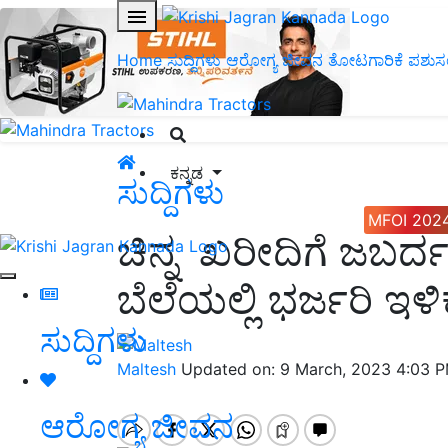
Home
ಸುದ್ದಿಗಳು
ಆರೋಗ್ಯ ಜೀವನ
ತೋಟಗಾರಿಕೆ
ಪಶುಸ
ಕನ್ನಡ
ಸುದ್ದಿಗಳು
MFOI 202
ಚಿನ್ನ ಖರೀದಿಗೆ ಜಬರ್ದ
ಬೆಲೆಯಲ್ಲಿ ಭರ್ಜರಿ ಇಳಿ
ಸುದ್ದಿಗಳು
Maltesh
Updated on: 9 March, 2023 4:03 
ಆರೋಗ್ಯ ಜೀವನ