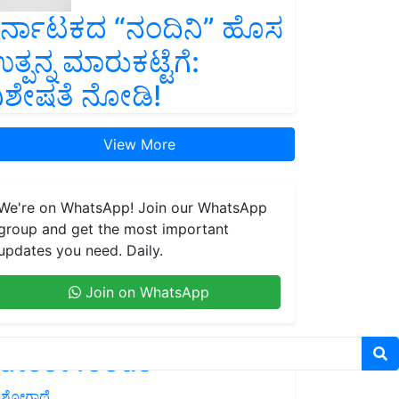
ರ್ನಾಟಕದ “ನಂದಿನಿ” ಹೊಸ
ತ್ಪನ್ನ ಮಾರುಕಟ್ಟೆಗೆ:
ಿಶೇಷತೆ ನೋಡಿ!
View More
We're on WhatsApp! Join our WhatsApp
group and get the most important
updates you need. Daily.
Join on WhatsApp
atest feeds
ಶೋಗಾಥೆ