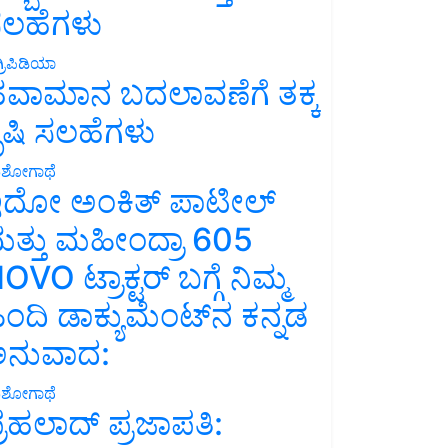
ಲಹೆಗಳು
್ರಿಪಿಡಿಯಾ
ವಾಮಾನ ಬದಲಾವಣೆಗೆ ತಕ್ಕ
ೃಷಿ ಸಲಹೆಗಳು
ಶೋಗಾಥೆ
ದೋ ಅಂಕಿತ್ ಪಾಟೀಲ್
ತ್ತು ಮಹೀಂದ್ರಾ 605
OVO ಟ್ರಾಕ್ಟರ್ ಬಗ್ಗೆ ನಿಮ್ಮ
ಿಂದಿ ಡಾಕ್ಯುಮೆಂಟ್‌ನ ಕನ್ನಡ
ನುವಾದ:
ಶೋಗಾಥೆ
್ರಹಲಾದ್ ಪ್ರಜಾಪತಿ: