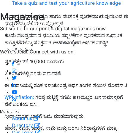
Take a quiz and test your agriculture knowledge
Magazine
ಸಿರಿಧಾನ್ಯಗಳು ಸುಸ್ಥಿರ ಕೃಷಿ ಹಾಗೂ ಪರಿಸರಕ್ಕೆ ಪೂರಕವಾಗಿರುವುದರಿಂದ ಈ
ಧಾನ್ಯಗಳನ್ನು ಬೆಳೆಯಲು ಪ್ರೋತ್ಸಾಹ
Subscribe to our print & digital magazines now
ಕಡಿಮೆ ಫಲಪ್ರದವಾದ ಭೂಮಿಯ ಸದ್ಬಳಕೆಗಾಗಿ ಪೂರಕವಾದ ಸುಧಾರಿತ
Subscribe
ತಾಂತ್ರಿಕತೆಗಳನ್ನು ಸೂಕ್ತವಾಗಿ ಅಳವಡಿಸಿ ರೈತರ ಆರ್ಥಿಕ ಪರಿಸ್ಥಿತಿ
ಸುಧಾರಿಸುವುದು.
We're social. Connect with us on:
ಪ್ರತಿ ಹೆಕ್ಟೇರ್‌ಗೆ 10,000 ರೂಪಾಯಿ
2 ಕಂತುಗಳಲ್ಲಿ ನಗದು ವರ್ಗಾವಣೆ
ಈ ಕಂಪನಿಯಲ್ಲಿ ತೂಕ ಇಳಿಸಿಕೊಂಡ್ರೆ ಅರ್ಧ ತಿಂಗಳ ಸಂಬಳ ಬೋನಸ್‌..!
WPI Inflation:
ಗರಿಷ್ಠ ಮಟ್ಟಕ್ಕೆ ಸಗಟು ಹಣದುಬ್ಬರ..ಜನಸಾಮಾನ್ಯರಿಗೆ
ಬೆಲೆ ಏರಿಕೆಯ ಬಿಸಿ..
More Links
ಸೀದಾ ಬ್ಯಾಂಕ್‌ ಖಾತೆಗೆ ಜಮೆ ಮಾಡಲಾಗುವುದು.
About us
Directory
ಹಾರಕ, ನವಣೆ, ಹಾರಕ, ಸಾಮೆ ಮತ್ತು ಬರಗು ಸಿರಿಧಾನ್ಯಗಳಿಗೆ ಮಾತ್ರ
Our Team