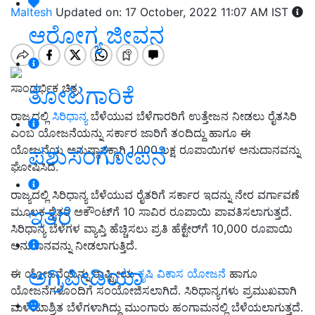
Maltesh
Updated on: 17 October, 2022 11:07 AM IST
ಆರೋಗ್ಯ ಜೀವನ
ಸಾಂದರ್ಭಿಕ ಚಿತ್ರ
ತೋಟಗಾರಿಕೆ
ರಾಜ್ಯದಲ್ಲಿ
ಸಿರಿಧಾನ್ಯ
ಬೆಳೆಯುವ ಬೆಳೆಗಾರರಿಗೆ ಉತ್ತೇಜನ ನೀಡಲು ರೈತಸಿರಿ
ಎಂಬ ಯೋಜನೆಯನ್ನು ಸರ್ಕಾರ ಜಾರಿಗೆ ತಂದಿದ್ದು ಹಾಗೂ ಈ
ಪಶುಸಂಗೋಪನೆ
ಯೋಜನೆಯ ಅನುಷ್ಠಾನಕ್ಕಾಗಿ 1,000 ಲಕ್ಷ ರೂಪಾಯಿಗಳ ಅನುದಾನವನ್ನು
ಘೋಷಿಸಿದೆ.
ರಾಜ್ಯದಲ್ಲಿ ಸಿರಿಧಾನ್ಯ ಬೆಳೆಯುವ ರೈತರಿಗೆ ಸರ್ಕಾರ ಇದನ್ನು ನೇರ ವರ್ಗಾವಣೆ
ಇತರೆ
ಮೂಲಕ ರೈತರ ಅಕೌಂಟ್‌ಗೆ 10 ಸಾವಿರ ರೂಪಾಯಿ ಪಾವತಿಸಲಾಗುತ್ತದೆ.
ಸಿರಿಧಾನ್ಯ ಬೆಳೆಗಳ ವ್ಯಾಪ್ತಿ ಹೆಚ್ಚಿಸಲು ಪ್ರತಿ ಹೆಕ್ಟೇರ್‌ಗೆ 10,000 ರೂಪಾಯಿ
ಅನುದಾನವನ್ನು ನೀಡಲಾಗುತ್ತಿದೆ.
ಅಗ್ರಿಪೀಡಿಯಾ
ಈ ಯೋಜನೆಯನ್ನು ರಾಷ್ಟ್ರೀಯ
ಕೃಷಿ ವಿಕಾಸ ಯೋಜನೆ
ಹಾಗೂ
ಯೋಜನೆಗಳೊಂದಿಗೆ ಸಂಯೋಜಿಸಲಾಗಿದೆ. ಸಿರಿಧಾನ್ಯಗಳು ಪ್ರಮುಖವಾಗಿ
ಮಳೆಯಾಶ್ರಿತ ಬೆಳೆಗಳಾಗಿದ್ದು ಮುಂಗಾರು ಹಂಗಾಮನಲ್ಲಿ ಬೆಳೆಯಲಾಗುತ್ತದೆ.