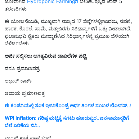
ಜೋರಾಗಿದೆ
Hydroponic Farmingಗೆ
ಬೇಡಿಕೆ..ಇಲ್ಲಿವೆ ಟಾಪ್‌ 5
ತರಕಾರಿಗಳು
ಈ ಯೋಜನೆಯಡಿ, ಮುಖ್ಯವಾಗಿ ರಾಜ್ಯದ 17 ಜಿಲ್ಲೆಗಳಲ್ಲಿಊದಲು, ನವಣೆ,
ಹಾರಕ, ಕೊರಲೆ, ಸಾಮೆ, ಮತ್ತುಬರಗು ಸಿರಿಧಾನ್ಯಗಳಿಗೆ ಒತ್ತು ನೀಡಲಾಗಿದೆ.
ಫಲಾನುಭವಿ ರೈತರು ಮೇಲ್ಕಾಣಿಸಿದ ಸಿರಿಧಾನ್ಯಗಳನ್ನೆ ಪ್ರಮುಖ ಬೆಳೆಯಾಗಿ
ಬೆಳೆದಿರಬೇಕು
ಅರ್ಜಿ
ಸಲ್ಲಿಸಲು
ಅಗತ್ಯವಿರುವ
ದಾಖಲೆಗಳ
ಪಟ್ಟಿ
ವಸತಿ ಪ್ರಮಾಣಪತ್ರ
ಆಧಾರ್ ಕಾರ್ಡ್
ಆದಾಯ ಪ್ರಮಾಣಪತ್ರ
ಈ ಕಂಪನಿಯಲ್ಲಿ ತೂಕ ಇಳಿಸಿಕೊಂಡ್ರೆ ಅರ್ಧ ತಿಂಗಳ ಸಂಬಳ ಬೋನಸ್‌..!
WPI Inflation: ಗರಿಷ್ಠ ಮಟ್ಟಕ್ಕೆ ಸಗಟು ಹಣದುಬ್ಬರ..ಜನಸಾಮಾನ್ಯರಿಗೆ
ಬೆಲೆ ಏರಿಕೆಯ ಬಿಸಿ..
ಬ್ಯಾಂಕ್ ಖಾತೆ ಪಾಸ್ ಬುಕ್‌