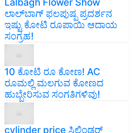
Lalbagh Flower Show
ಲಾಲ್‌ಬಾಗ್ ಫಲಪುಷ್ಪ ಪ್ರದರ್ಶನ
ಇಷ್ಟು ಕೋಟಿ ರೂಪಾಯಿ ಆದಾಯ
ಸಂಗ್ರಹ!
10 ಕೋಟಿ ರೂ ಕೋಣ! AC
ರೂಮಲ್ಲಿ ಮಲಗುವ ಕೋಣದ
ಹುಬ್ಬೇರಿಸುವ ಸಂಗತಿಗಳಿವು!
cylinder price ಸಿಲಿಂಡರ್‌