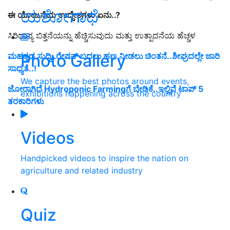
ಯಶೋಗಾಥೆ
ಈ ಯೋಜನೆಯ ಉದ್ದೇಶಗಳು ಏನು..?
ಸಿರಿಧಾನ್ಯ ಬಿತ್ತನೆಯನ್ನು ಹೆಚ್ಚಿಸುವುದು ಮತ್ತು ಉತ್ಪಾದನೆಯ ಹೆಚ್ಚಳ
Photo Gallery
ಮಹತ್ವದ ಸುದ್ದಿ: ರೇಷನ್‌ ಬದಲು ಹಣ ನೀಡಲು ಚಿಂತನೆ..ಶೀಘ್ರದಲ್ಲೇ ಜಾರಿ
ಸಾಧ್ಯತೆ..!
We capture the best photos around events,
ಜೋರಾಗಿದೆ Hydroponic Farmingಗೆ ಬೇಡಿಕೆ..ಇಲ್ಲಿವೆ ಟಾಪ್‌ 5
exhibitions happening across the country
ತರಕಾರಿಗಳು
Videos
Handpicked videos to inspire the nation on
agriculture and related industry
Quiz