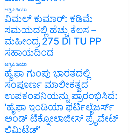
ಅಗ್ರಿಪಿಡಿಯಾ
ವಿಮಲ್ ಕುಮಾರ್: ಕಡಿಮೆ
ಸಮಯದಲ್ಲಿ ಹೆಚ್ಚು ಕೆಲಸ –
ಮಹೀಂದ್ರ 275 DI TU PP
ಸಹಾಯದಿಂದ
ಅಗ್ರಿಪಿಡಿಯಾ
ಹೈಫಾ ಗುಂಪು ಭಾರತದಲ್ಲಿ
ಸಂಪೂರ್ಣ ಮಾಲೀಕತ್ವದ
ಉಪಕಂಪನಿಯನ್ನು ಪ್ರಾರಂಭಿಸಿದೆ:
‘ಹೈಫಾ ಇಂಡಿಯಾ ಫರ್ಟಿಲೈಜರ್ಸ್
ಅಂಡ್ ಟೆಕ್ನೋಲಾಜೀಸ್ ಪ್ರೈವೇಟ್
ಲಿಮಿಟೆಡ್’