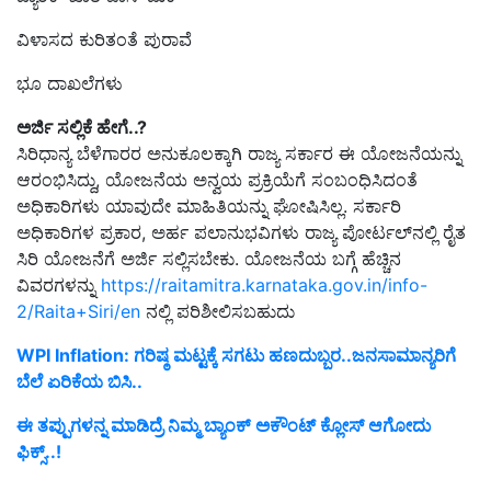
ವಿಳಾಸದ ಕುರಿತಂತೆ ಪುರಾವೆ
ಭೂ ದಾಖಲೆಗಳು
ಅರ್ಜಿ
ಸಲ್ಲಿಕೆ
ಹೇಗೆ..?
ಸಿರಿಧಾನ್ಯ ಬೆಳೆಗಾರರ ಅನುಕೂಲಕ್ಕಾಗಿ ರಾಜ್ಯ ಸರ್ಕಾರ ಈ ಯೋಜನೆಯನ್ನು
ಆರಂಭಿಸಿದ್ದು, ಯೋಜನೆಯ ಅನ್ವಯ ಪ್ರಕ್ರಿಯೆಗೆ ಸಂಬಂಧಿಸಿದಂತೆ
ಅಧಿಕಾರಿಗಳು ಯಾವುದೇ ಮಾಹಿತಿಯನ್ನು ಘೋಷಿಸಿಲ್ಲ. ಸರ್ಕಾರಿ
ಅಧಿಕಾರಿಗಳ ಪ್ರಕಾರ, ಅರ್ಹ ಪಲಾನುಭವಿಗಳು ರಾಜ್ಯ ಪೋರ್ಟಲ್‌ನಲ್ಲಿ ರೈತ
ಸಿರಿ ಯೋಜನೆಗೆ ಅರ್ಜಿ ಸಲ್ಲಿಸಬೇಕು. ಯೋಜನೆಯ ಬಗ್ಗೆ ಹೆಚ್ಚಿನ
ವಿವರಗಳನ್ನು
https://raitamitra.karnataka.gov.in/info-
2/Raita+Siri/en
ನಲ್ಲಿ ಪರಿಶೀಲಿಸಬಹುದು
WPI Inflation: ಗರಿಷ್ಠ ಮಟ್ಟಕ್ಕೆ ಸಗಟು ಹಣದುಬ್ಬರ..ಜನಸಾಮಾನ್ಯರಿಗೆ
ಬೆಲೆ ಏರಿಕೆಯ ಬಿಸಿ..
ಈ ತಪ್ಪುಗಳನ್ನ ಮಾಡಿದ್ರೆ ನಿಮ್ಮ ಬ್ಯಾಂಕ್ ಅಕೌಂಟ್ ಕ್ಲೋಸ್ ಆಗೋದು
ಫಿಕ್ಸ್..!