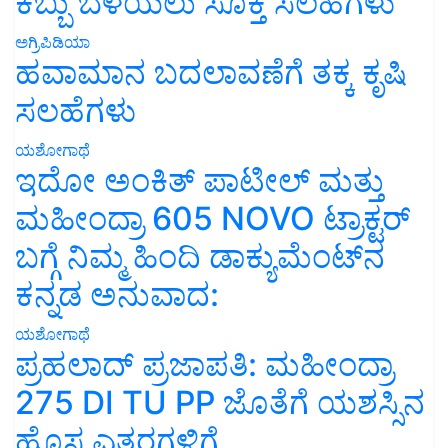
ಕಬ್ಬು ಬೆಳೆಯಲು ಸೂಕ್ತ ಸಲಹೆಗಳು
ಅಗ್ರಿಪಿಡಿಯಾ
ಹವಾಮಾನ ಬದಲಾವಣೆಗೆ ತಕ್ಕ ಕೃಷಿ
ಸಲಹೆಗಳು
ಯಶೋಗಾಥೆ
ಇದೋ ಅಂಕಿತ್ ಪಾಟೀಲ್ ಮತ್ತು
ಮಹೀಂದ್ರಾ 605 NOVO ಟ್ರಾಕ್ಟರ್
ಬಗ್ಗೆ ನಿಮ್ಮ ಹಿಂದಿ ಡಾಕ್ಯುಮೆಂಟ್‌ನ
ಕನ್ನಡ ಅನುವಾದ:
ಯಶೋಗಾಥೆ
ಪ್ರಹಲಾದ್ ಪ್ರಜಾಪತಿ: ಮಹೀಂದ್ರಾ
275 DI TU PP ಜೊತೆಗೆ ಯಶಸ್ಸಿನ
ಹೊಸ ಎತ್ತರಗಳಿಗೆ