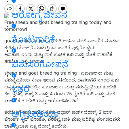
ಆರೋಗ್ಯ ಜೀವನ
Free sheep and goat breeding training today and
tomorrow!
ತೋಟಗಾರಿಕೆ
goat farming training
:
ಕುರಿ ಅಥವಾ ಮೇಕೆ ಸಾಕಾಣಿಕೆ ಮಾಡುವ
ಕುರಿತು ಯೋಜನೆ ಮಾಡುತ್ತಿರುವ ಜನರಿಗೆ ಇಲ್ಲಿದೆ ಒಳ್ಳೆಯ
ಅವಕಾಶ. ಇಂದು ಮತ್ತು ನಾಳೆ ಉಚಿತ ಕುರಿ ಮತ್ತು ಮೇಕೆ ಸಾಕಾಣಿಕೆ
ಪಶುಸಂಗೋಪನೆ
ತರಬೇತಿ. ಎಲ್ಲಿ ತಿಳಿಯಿರಿ
sheep and goat breeding training : ಪಶುಪಾಲನಾ ಮತ್ತು
ಪಶುವೈದ್ಯಕೀಯ ಸೇವಾ ಇಲಾಖೆ ವತಿಯಿಂದ, ದಾವಣಗೆರೆ ನಗರದ ಪಶು
ಇತರೆ
ಆಸ್ಪತ್ರೆ ಅವರಣದಲ್ಲಿನ ಪಶುಪಾಲನಾ ಮತ್ತು ಪಶುವೈದ್ಯಕೀಯ ತರಬೇತಿ
ಕೇಂದ್ರದಲ್ಲಿ, ಜುಲೈ 3 ಮತ್ತು 4 ರಂದು 25 ರೈತರಿಗೆ ಕುರಿ ಮತ್ತು ಮೇಕೆ
ಸಾಕಾಣಿಕೆ ತರಬೇತಿಯನ್ನು ಆಯೋಜಿಸಲಾಗಿದೆ.
ಅಗ್ರಿಪೀಡಿಯಾ
ತರಬೇತಿಗೆ ಹಾಜರಾಗುವ ರೈತರು ಆಧಾರ್ ಕಾರ್ಡ್ ಜೆರಾಕ್ಸ್, 2 ಪಾಸ್
ಪೋರ್ಟ್‌ ಸೈಜ್‌ ಫೋಟೊ, ಪರಿಶಿಷ್ಟ ಜಾತಿ ಮತ್ತು ಪರಿಶಿಷ್ಟ ಪಂಗಡದವರು
ಜಾತಿ ಪ್ರಮಾಣ ಪತ್ರ ಜೆರಾಕ್ಸ್ ತರಬೇಕು.