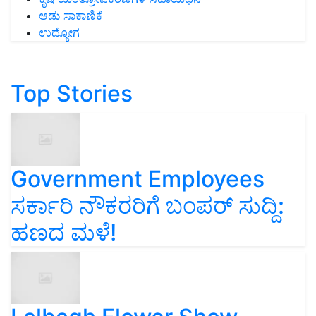
ಆಡು ಸಾಕಾಣಿಕೆ
ಉದ್ಯೋಗ
Top Stories
Government Employees
ಸರ್ಕಾರಿ ನೌಕರರಿಗೆ ಬಂಪರ್‌ ಸುದ್ದಿ:
ಹಣದ ಮಳೆ!