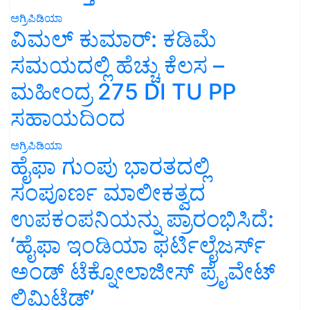
ಅಗ್ರಿಪಿಡಿಯಾ
ವಿಮಲ್ ಕುಮಾರ್: ಕಡಿಮೆ
ಸಮಯದಲ್ಲಿ ಹೆಚ್ಚು ಕೆಲಸ –
ಮಹೀಂದ್ರ 275 DI TU PP
ಸಹಾಯದಿಂದ
ಅಗ್ರಿಪಿಡಿಯಾ
ಹೈಫಾ ಗುಂಪು ಭಾರತದಲ್ಲಿ
ಸಂಪೂರ್ಣ ಮಾಲೀಕತ್ವದ
ಉಪಕಂಪನಿಯನ್ನು ಪ್ರಾರಂಭಿಸಿದೆ:
‘ಹೈಫಾ ಇಂಡಿಯಾ ಫರ್ಟಿಲೈಜರ್ಸ್
ಅಂಡ್ ಟೆಕ್ನೋಲಾಜೀಸ್ ಪ್ರೈವೇಟ್
ಲಿಮಿಟೆಡ್’