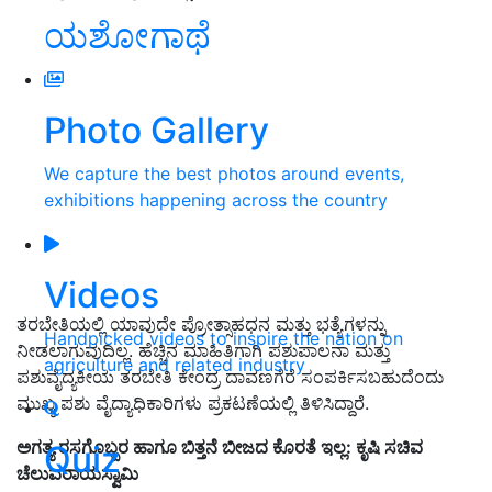
ಯಶೋಗಾಥೆ
Photo Gallery
We capture the best photos around events,
exhibitions happening across the country
Videos
ತರಬೇತಿಯಲ್ಲಿ ಯಾವುದೇ ಪ್ರೋತ್ಸಾಹಧನ ಮತ್ತು ಭತ್ಯೆಗಳನ್ನು
Handpicked videos to inspire the nation on
ನೀಡಲಾಗುವುದಿಲ್ಲ. ಹೆಚ್ಚಿನ ಮಾಹಿತಿಗಾಗಿ ಪಶುಪಾಲನಾ ಮತ್ತು
agriculture and related industry
ಪಶುವೈದ್ಯಕೀಯ ತರಬೇತಿ ಕೇಂದ್ರ ದಾವಣಗೆರೆ ಸಂಪರ್ಕಿಸಬಹುದೆಂದು
ಮುಖ್ಯ ಪಶು ವೈದ್ಯಾಧಿಕಾರಿಗಳು ಪ್ರಕಟಣೆಯಲ್ಲಿ ತಿಳಿಸಿದ್ದಾರೆ.
ಅಗತ್ಯ ರಸಗೊಬ್ಬರ ಹಾಗೂ ಬಿತ್ತನೆ ಬೀಜದ ಕೊರತೆ ಇಲ್ಲ: ಕೃಷಿ ಸಚಿವ
Quiz
ಚೆಲುವರಾಯಸ್ವಾಮಿ