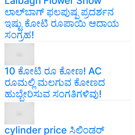
Lalbagh Flower Show
ಲಾಲ್‌ಬಾಗ್ ಫಲಪುಷ್ಪ ಪ್ರದರ್ಶನ
ಇಷ್ಟು ಕೋಟಿ ರೂಪಾಯಿ ಆದಾಯ
ಸಂಗ್ರಹ!
10 ಕೋಟಿ ರೂ ಕೋಣ! AC
ರೂಮಲ್ಲಿ ಮಲಗುವ ಕೋಣದ
ಹುಬ್ಬೇರಿಸುವ ಸಂಗತಿಗಳಿವು!
cylinder price ಸಿಲಿಂಡರ್‌