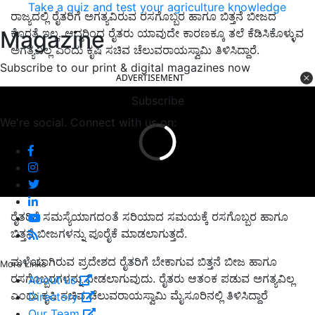
Take a quiz and test your agriculture knowledge
ರಾಜ್ಯದಲ್ಲಿ ರೈತರಿಗೆ ಅಗತ್ಯವಿರುವ ರಸಗೊಬ್ಬರ ಹಾಗೂ ಬಿತ್ತನೆ ಬೀಜದ
Magazine
ಕೊರತೆ ಇಲ್ಲ. ಆದ್ದರಿಂದ ರೈತರು ಯಾವುದೇ ಕಾರಣಕ್ಕೂ ತಲೆ ಕೆಡಿಸಿಕೊಳ್ಳುವ
ಅಗತ್ಯವಿಲ್ಲ ಎಂದು ಕೃಷಿ ಸಚಿವ ಚೆಲುವರಾಯಸ್ವಾಮಿ ತಿಳಿಸಿದ್ದಾರೆ.
Subscribe to our print & digital magazines now
ADVERTISEMENT
Subscribe
We're social. Connect with us on:
ರೈತರಿಗೆ ಸಮಸ್ಯೆಯಾಗದಂತೆ ಸರಿಯಾದ ಸಮಯಕ್ಕೆ ರಸಗೊಬ್ಬರ ಹಾಗೂ
ಬಿತ್ತನೆ ಬೀಜಗಳನ್ನು ಪೂರೈಕೆ ಮಾಡಲಾಗುತ್ತದೆ.
ಮಳೆಯಾಗಿರುವ ಪ್ರದೇಶದ ರೈತರಿಗೆ ಬೇಕಾಗುವ ಬಿತ್ತನೆ ಬೀಜ ಹಾಗೂ
More Links
ರಸಗೊಬ್ಬರಗಳನ್ನು ನೀಡಲಾಗುವುದು. ರೈತರು ಆತಂಕ ಪಡುವ ಅಗತ್ಯವಿಲ್ಲ
About us
ಎಂದು ಕೃಷಿ ಸಚಿವ ಚೆಲುವರಾಯಸ್ವಾಮಿ ಮೈಸೂರಿನಲ್ಲಿ ತಿಳಿಸಿದ್ದಾರೆ
Directory
Our Team