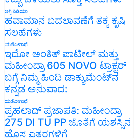
ಅಗ್ರಿಪಿಡಿಯಾ
ಹವಾಮಾನ ಬದಲಾವಣೆಗೆ ತಕ್ಕ ಕೃಷಿ
ಸಲಹೆಗಳು
ಯಶೋಗಾಥೆ
ಇದೋ ಅಂಕಿತ್ ಪಾಟೀಲ್ ಮತ್ತು
ಮಹೀಂದ್ರಾ 605 NOVO ಟ್ರಾಕ್ಟರ್
ಬಗ್ಗೆ ನಿಮ್ಮ ಹಿಂದಿ ಡಾಕ್ಯುಮೆಂಟ್‌ನ
ಕನ್ನಡ ಅನುವಾದ:
ಯಶೋಗಾಥೆ
ಪ್ರಹಲಾದ್ ಪ್ರಜಾಪತಿ: ಮಹೀಂದ್ರಾ
275 DI TU PP ಜೊತೆಗೆ ಯಶಸ್ಸಿನ
ಹೊಸ ಎತ್ತರಗಳಿಗೆ