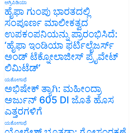
ಅಗ್ರಿಪಿಡಿಯಾ
ಹೈಫಾ ಗುಂಪು ಭಾರತದಲ್ಲಿ
ಸಂಪೂರ್ಣ ಮಾಲೀಕತ್ವದ
ಉಪಕಂಪನಿಯನ್ನು ಪ್ರಾರಂಭಿಸಿದೆ:
‘ಹೈಫಾ ಇಂಡಿಯಾ ಫರ್ಟಿಲೈಜರ್ಸ್
ಅಂಡ್ ಟೆಕ್ನೋಲಾಜೀಸ್ ಪ್ರೈವೇಟ್
ಲಿಮಿಟೆಡ್’
ಯಶೋಗಾಥೆ
ಅಭಿಷೇಕ್ ತ್ಯಾಗಿ: ಮಹೀಂದ್ರಾ
ಅರ್ಜುನ್ 605 DI ಜೊತೆ ಹೊಸ
ಎತ್ತರಗಳಿಗೆ
ಯಶೋಗಾಥೆ
ಯೋಗೇಶ್ ಭೂತಡಾ: ಗೋಸಂರಕ್ಷಣೆ