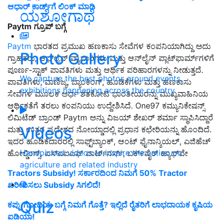
ಆಧಾರ್‌ ಕಾರ್ಡ್‌ಗೆ ಲಿಂಕ್‌ ಮಾಡಿ
ಯಶೋಗಾಥೆ
Paytm ಗ್ರೂಪ್ ಬಗ್ಗೆ
Paytm
ಭಾರತದ ಪ್ರಮುಖ ಹಣಕಾಸು ಸೇವೆಗಳ ಕಂಪನಿಯಾಗಿದ್ದು ಅದು
Photo Gallery
ಗ್ರಾಹಕರು, ಆಫ್‌ಲೈನ್ ವ್ಯಾಪಾರಿಗಳು ಮತ್ತು ಆನ್‌ಲೈನ್ ಪ್ಲಾಟ್‌ಫಾರ್ಮ್‌ಗಳಿಗೆ
ಪೂರ್ಣ-ಸ್ಟಾಕ್ ಪಾವತಿಗಳು ಮತ್ತು ಆರ್ಥಿಕ ಪರಿಹಾರಗಳನ್ನು ನೀಡುತ್ತದೆ.
We capture the best photos around events,
ಪಾವತಿಗಳು, ವಾಣಿಜ್ಯ, ಬ್ಯಾಂಕಿಂಗ್, ಹೂಡಿಕೆಗಳು ಮತ್ತು ಹಣಕಾಸು
exhibitions happening across the country
ಸೇವೆಗಳ ಮೂಲಕ ಅರ್ಧ ಶತಕೋಟಿ ಭಾರತೀಯರನ್ನು ಮುಖ್ಯವಾಹಿನಿಯ
ಆರ್ಥಿಕತೆಗೆ ತರಲು ಕಂಪನಿಯು ಉದ್ದೇಶಿಸಿದೆ. One97 ಕಮ್ಯುನಿಕೇಷನ್ಸ್
ಲಿಮಿಟೆಡ್ ಬ್ರಾಂಡ್ Paytm ಅನ್ನು ವಿಜಯ್ ಶೇಖರ್ ಶರ್ಮಾ ಸ್ಥಾಪಿಸಿದ್ದಾರೆ
Videos
ಮತ್ತು ಉತ್ತರ ಪ್ರದೇಶದ ನೋಯ್ಡಾದಲ್ಲಿ ಪ್ರಧಾನ ಕಛೇರಿಯನ್ನು ಹೊಂದಿದೆ.
ಇದರ ಹೂಡಿಕೆದಾರರಲ್ಲಿ ಸಾಫ್ಟ್‌ಬ್ಯಾಂಕ್, ಆಂಟ್ ಫೈನಾನ್ಶಿಯಲ್, ಎಜಿಹೆಚ್
Handpicked videos to inspire the nation on
ಹೋಲ್ಡಿಂಗ್ಸ್, ಎಸ್‌ಎಐಎಫ್ ಪಾರ್ಟ್‌ನರ್ಸ್, ಬರ್ಕ್‌ಷೈರ್ ಹ್ಯಾಥ್‌ವೇ
agriculture and related industry
Tractors Subsidy! ಸರ್ಕಾರದಿಂದ ನಿಮಗೆ 50% Tractor
ಖರೀದಿಸಲು Subsidy ಸಿಗಲಿದೆ!
Quiz
ಕಪ್ಪು ಗೋಧಿಯ ಬಗ್ಗೆ ನಿಮಗೆ ಗೊತ್ತೆ? ಇಲ್ಲಿದೆ ರೈತರಿಗೆ ಲಾಭದಾಯಕ ಕೃಷಿಯ
ಐಡಿಯಾ!