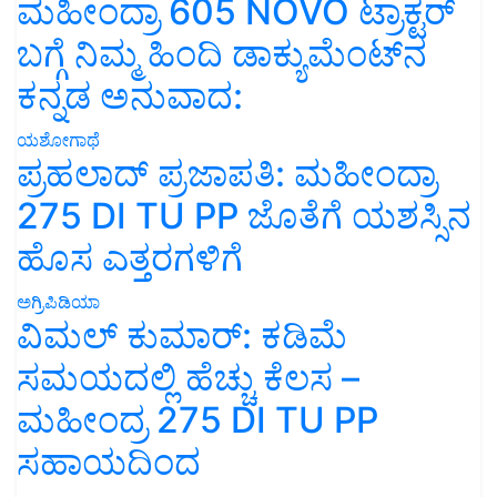
ಮಹೀಂದ್ರಾ 605 NOVO ಟ್ರಾಕ್ಟರ್
ಬಗ್ಗೆ ನಿಮ್ಮ ಹಿಂದಿ ಡಾಕ್ಯುಮೆಂಟ್‌ನ
ಕನ್ನಡ ಅನುವಾದ:
ಯಶೋಗಾಥೆ
ಪ್ರಹಲಾದ್ ಪ್ರಜಾಪತಿ: ಮಹೀಂದ್ರಾ
275 DI TU PP ಜೊತೆಗೆ ಯಶಸ್ಸಿನ
ಹೊಸ ಎತ್ತರಗಳಿಗೆ
ಅಗ್ರಿಪಿಡಿಯಾ
ವಿಮಲ್ ಕುಮಾರ್: ಕಡಿಮೆ
ಸಮಯದಲ್ಲಿ ಹೆಚ್ಚು ಕೆಲಸ –
ಮಹೀಂದ್ರ 275 DI TU PP
ಸಹಾಯದಿಂದ