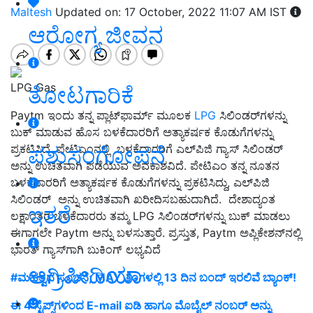
Maltesh
Updated on: 17 October, 2022 11:07 AM IST
ಆರೋಗ್ಯ ಜೀವನ
LPG Gas
ತೋಟಗಾರಿಕೆ
Paytm ಇಂದು ತನ್ನ ಪ್ಲಾಟ್‌ಫಾರ್ಮ್ ಮೂಲಕ
LPG
ಸಿಲಿಂಡರ್‌ಗಳನ್ನು
ಬುಕ್ ಮಾಡುವ ಹೊಸ ಬಳಕೆದಾರರಿಗೆ ಅತ್ಯಾಕರ್ಷಕ ಕೊಡುಗೆಗಳನ್ನು
ಪಶುಸಂಗೋಪನೆ
ಪ್ರಕಟಿಸಿದೆ. ಪೇಟಿಎಂನಲ್ಲಿ ಬಳಕೆದಾರರಿಗೆ ಎಲ್‌ಪಿಜಿ ಗ್ಯಾಸ್ ಸಿಲಿಂಡರ್
ಅನ್ನು ಉಚಿತವಾಗಿ ಪಡೆಯುವ ಅವಕಾಶವಿದೆ. ಪೇಟಿಎಂ ತನ್ನ ನೂತನ
ಬಳಕೆದಾರರಿಗೆ ಅತ್ಯಾಕರ್ಷಕ ಕೊಡುಗೆಗಳನ್ನು ಪ್ರಕಟಿಸಿದ್ದು, ಎಲ್‌ಪಿಜಿ
ಸಿಲಿಂಡರ್ ಅನ್ನು ಉಚಿತವಾಗಿ ಖರೀದಿಸಬಹುದಾಗಿದೆ. ದೇಶಾದ್ಯಂತ
ಇತರೆ
ಲಕ್ಷಾಂತರ ಬಳಕೆದಾರರು ತಮ್ಮ LPG ಸಿಲಿಂಡರ್‌ಗಳನ್ನು ಬುಕ್ ಮಾಡಲು
ಈಗಾಗಲೇ Paytm ಅನ್ನು ಬಳಸುತ್ತಾರೆ. ಪ್ರಸ್ತುತ, Paytm ಅಪ್ಲಿಕೇಶನ್‌ನಲ್ಲಿ
ಭಾರತ್ ಗ್ಯಾಸ್‌ಗಾಗಿ ಬುಕಿಂಗ್ ಲಭ್ಯವಿದೆ
ಅಗ್ರಿಪೀಡಿಯಾ
#ಮಹತ್ವದ ಸೂಚನೆ; MAY ತಿಂಗಳಲ್ಲಿ 13 ದಿನ ಬಂದ್ ಇರಲಿವೆ ಬ್ಯಾಂಕ್!
ಈ 4 ಸ್ಟೆಪ್ಸ್‌ಗಳಿಂದ E-mail ಐಡಿ ಹಾಗೂ ಮೊಬೈಲ್‌ ನಂಬರ್‌ ಅನ್ನು