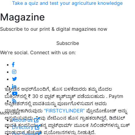
Take a quiz and test your agriculture knowledge
Magazine
Subscribe to our print & digital magazines now
Subscribe
We're social. Connect with us on:
ಇತ್ತೀಚಿನ ಆಫರ್‌ನೊಂದಿಗೆ, ಹೊಸ ಬಳಕೆದಾರರು ತಮ್ಮ ಮೊದಲ
ಬುಕಿಂಗ್‌ನಲ್ಲಿ ₹ 30 ರ ಫ್ಲಾಟ್ ಕ್ಯಾಶ್‌ಬ್ಯಾಕ್ ಪಡೆಯಬಹುದು . Paytm
ಅಪ್ಲಿಕೇಶನ್‌ನಲ್ಲಿ ಪಾವತಿಯನ್ನು ಪೂರ್ಣಗೊಳಿಸುವಾಗ ಅವರು
ಮಾಡಬೇಕಾಗಿರುವುದು
“FIRSTCYLINDER”
ಪ್ರೋಮೋಕೋಡ್ ಅನ್ನು
More Links
ಅನ್ವಯಿಸುವುದು. ನೀವು ಪೇಟಿಎಂನ ಹೊಸ ಗ್ರಾಹಕರಾಗಿದ್ದರೆ, ಡಿಜಿಟಲ್
About us
ಪಾವತಿ ಕಂಪನಿಯು ತನ್ನ ಪ್ಲಾಟ್‌ಫಾರ್ಮ್ ಮೂಲಕ ಸಿಲಿಂಡರ್‌ಗಳನ್ನು ಬುಕ್
Directory
ಮಾಡುವಾಗ ಹೆಚ್ಚುವರಿ ಪ್ರಯೋಜನಗಳನ್ನು ನೀಡುತ್ತಿದೆ.
Our Team