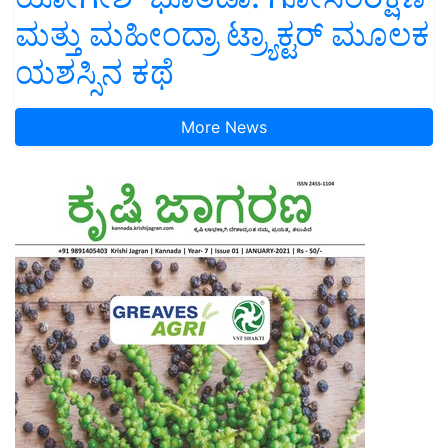
ಮತ್ತು ಮಹೀಂದ್ರಾ ಟ್ರ್ಯಾಕ್ಟರ್ ಮೂಲಕ
ಯಶಸ್ಸಿನ ಕಥೆ
More News