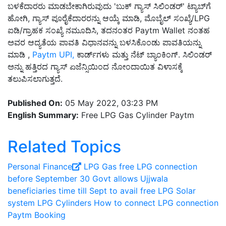
ಬಳಕೆದಾರರು ಮಾಡಬೇಕಾಗಿರುವುದು 'ಬುಕ್ ಗ್ಯಾಸ್ ಸಿಲಿಂಡರ್' ಟ್ಯಾಬ್‌ಗೆ
ಹೋಗಿ, ಗ್ಯಾಸ್ ಪೂರೈಕೆದಾರರನ್ನು ಆಯ್ಕೆ ಮಾಡಿ, ಮೊಬೈಲ್ ಸಂಖ್ಯೆ/LPG
ಐಡಿ/ಗ್ರಾಹಕ ಸಂಖ್ಯೆ ನಮೂದಿಸಿ, ತದನಂತರ Paytm Wallet ನಂತಹ
ಅವರ ಆದ್ಯತೆಯ ಪಾವತಿ ವಿಧಾನವನ್ನು ಬಳಸಿಕೊಂಡು ಪಾವತಿಯನ್ನು
ಮಾಡಿ ,
Paytm UPI,
ಕಾರ್ಡ್‌ಗಳು ಮತ್ತು ನೆಟ್ ಬ್ಯಾಂಕಿಂಗ್. ಸಿಲಿಂಡರ್
ಅನ್ನು ಹತ್ತಿರದ ಗ್ಯಾಸ್ ಏಜೆನ್ಸಿಯಿಂದ ನೋಂದಾಯಿತ ವಿಳಾಸಕ್ಕೆ
ತಲುಪಿಸಲಾಗುತ್ತದೆ.
Published On:
05 May 2022, 03:23 PM
English Summary:
Free LPG Gas Cylinder Paytm
Related Topics
Personal Finance
LPG Gas
free LPG connection
before September 30
Govt allows Ujjwala
beneficiaries time till Sept to avail free LPG
Solar
system
LPG Cylinders
How to connect LPG connection
Paytm
Booking