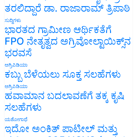
ತರಲಿದ್ದಾರೆ ಡಾ. ರಾಜಾರಾಮ್ ತ್ರಿಪಾಠಿ
ಸುದ್ದಿಗಳು
ಭಾರತದ ಗ್ರಾಮೀಣ ಆರ್ಥಿಕತೆಗೆ
FPO ನೇತೃತ್ವದ ಅಗ್ರಿವೋಲ್ಟಾಯಿಕ್ಸ್‌ನ
ಭರವಸೆ
ಅಗ್ರಿಪಿಡಿಯಾ
ಕಬ್ಬು ಬೆಳೆಯಲು ಸೂಕ್ತ ಸಲಹೆಗಳು
ಅಗ್ರಿಪಿಡಿಯಾ
ಹವಾಮಾನ ಬದಲಾವಣೆಗೆ ತಕ್ಕ ಕೃಷಿ
ಸಲಹೆಗಳು
ಯಶೋಗಾಥೆ
ಇದೋ ಅಂಕಿತ್ ಪಾಟೀಲ್ ಮತ್ತು