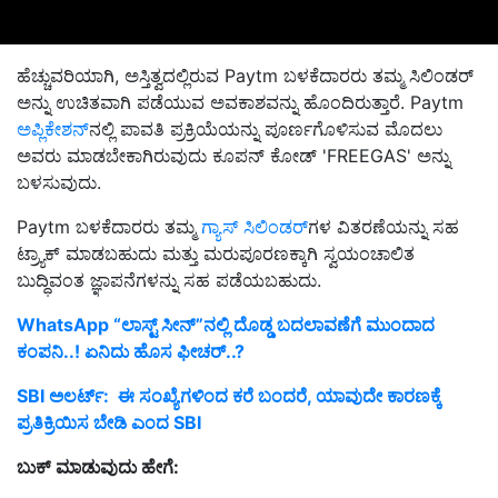
ಹೆಚ್ಚುವರಿಯಾಗಿ, ಅಸ್ತಿತ್ವದಲ್ಲಿರುವ Paytm ಬಳಕೆದಾರರು ತಮ್ಮ ಸಿಲಿಂಡರ್
ಅನ್ನು ಉಚಿತವಾಗಿ ಪಡೆಯುವ ಅವಕಾಶವನ್ನು ಹೊಂದಿರುತ್ತಾರೆ. Paytm
ಅಪ್ಲಿಕೇಶನ್‌
ನಲ್ಲಿ ಪಾವತಿ ಪ್ರಕ್ರಿಯೆಯನ್ನು ಪೂರ್ಣಗೊಳಿಸುವ ಮೊದಲು
ಅವರು ಮಾಡಬೇಕಾಗಿರುವುದು ಕೂಪನ್ ಕೋಡ್ 'FREEGAS' ಅನ್ನು
ಬಳಸುವುದು.
Paytm ಬಳಕೆದಾರರು ತಮ್ಮ
ಗ್ಯಾಸ್ ಸಿಲಿಂಡರ್‌
ಗಳ ವಿತರಣೆಯನ್ನು ಸಹ
ಟ್ರ್ಯಾಕ್ ಮಾಡಬಹುದು ಮತ್ತು ಮರುಪೂರಣಕ್ಕಾಗಿ ಸ್ವಯಂಚಾಲಿತ
ಬುದ್ಧಿವಂತ ಜ್ಞಾಪನೆಗಳನ್ನು ಸಹ ಪಡೆಯಬಹುದು.
WhatsApp “ಲಾಸ್ಟ್‌ ಸೀನ್‌”ನಲ್ಲಿ ದೊಡ್ಡ ಬದಲಾವಣೆಗೆ ಮುಂದಾದ
ಕಂಪನಿ..! ಏನಿದು ಹೊಸ ಫೀಚರ್‌..?
SBI ಅಲರ್ಟ್‌: ಈ ಸಂಖ್ಯೆಗಳಿಂದ ಕರೆ ಬಂದರೆ, ಯಾವುದೇ ಕಾರಣಕ್ಕೆ
ಪ್ರತಿಕ್ರಿಯಿಸ ಬೇಡಿ ಎಂದ SBI
ಬುಕ್ ಮಾಡುವುದು ಹೇಗೆ: