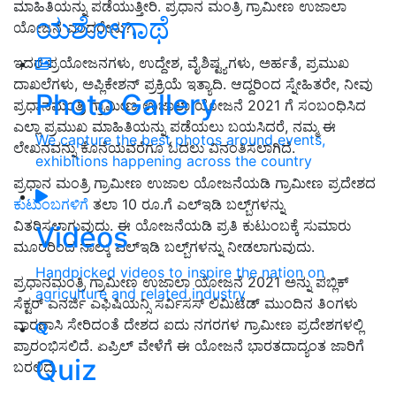
ಮಾಹಿತಿಯನ್ನು ಪಡೆಯುತ್ತೀರಿ. ಪ್ರಧಾನ ಮಂತ್ರಿ ಗ್ರಾಮೀಣ ಉಜಾಲಾ
ಯಶೋಗಾಥೆ
ಯೋಜನೆ ಎಂದರೇನು?,
ಇದರ ಪ್ರಯೋಜನಗಳು, ಉದ್ದೇಶ, ವೈಶಿಷ್ಟ್ಯಗಳು, ಅರ್ಹತೆ, ಪ್ರಮುಖ
ದಾಖಲೆಗಳು, ಅಪ್ಲಿಕೇಶನ್ ಪ್ರಕ್ರಿಯೆ ಇತ್ಯಾದಿ. ಆದ್ದರಿಂದ ಸ್ನೇಹಿತರೇ, ನೀವು
Photo Gallery
ಪ್ರಧಾನಮಂತ್ರಿ ಗ್ರಾಮೀಣ ಉಜಾಲಾ ಯೋಜನೆ 2021 ಗೆ ಸಂಬಂಧಿಸಿದ
ಎಲ್ಲಾ ಪ್ರಮುಖ ಮಾಹಿತಿಯನ್ನು ಪಡೆಯಲು ಬಯಸಿದರೆ, ನಮ್ಮ ಈ
We capture the best photos around events,
ಲೇಖನವನ್ನು ಕೊನೆಯವರೆಗೂ ಓದಲು ವಿನಂತಿಸಲಾಗಿದೆ.
exhibitions happening across the country
ಪ್ರಧಾನ ಮಂತ್ರಿ ಗ್ರಾಮೀಣ ಉಜಾಲ ಯೋಜನೆಯಡಿ ಗ್ರಾಮೀಣ ಪ್ರದೇಶದ
ಕುಟುಂಬಗಳಿಗೆ
ತಲಾ 10 ರೂ.ಗೆ ಎಲ್‌ಇಡಿ ಬಲ್ಬ್‌ಗಳನ್ನು
ವಿತರಿಸಲಾಗುವುದು. ಈ ಯೋಜನೆಯಡಿ ಪ್ರತಿ ಕುಟುಂಬಕ್ಕೆ ಸುಮಾರು
Videos
ಮೂರರಿಂದ ನಾಲ್ಕು ಎಲ್‌ಇಡಿ ಬಲ್ಬ್‌ಗಳನ್ನು ನೀಡಲಾಗುವುದು.
Handpicked videos to inspire the nation on
ಪ್ರಧಾನಮಂತ್ರಿ ಗ್ರಾಮೀಣ ಉಜಾಲಾ ಯೋಜನೆ 2021 ಅನ್ನು ಪಬ್ಲಿಕ್
agriculture and related industry
ಸೆಕ್ಟರ್ ಎನರ್ಜಿ ಎಫಿಷಿಯನ್ಸಿ ಸರ್ವಿಸಸ್ ಲಿಮಿಟೆಡ್ ಮುಂದಿನ ತಿಂಗಳು
ವಾರಣಾಸಿ ಸೇರಿದಂತೆ ದೇಶದ ಐದು ನಗರಗಳ ಗ್ರಾಮೀಣ ಪ್ರದೇಶಗಳಲ್ಲಿ
ಪ್ರಾರಂಭಿಸಲಿದೆ. ಏಪ್ರಿಲ್ ವೇಳೆಗೆ ಈ ಯೋಜನೆ ಭಾರತದಾದ್ಯಂತ ಜಾರಿಗೆ
Quiz
ಬರಲಿದೆ.