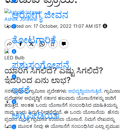
ಆರೋಗ್ಯ ಜೀವನ
Ashok Jotawar
Updated on: 17 October, 2022 11:07 AM IST
ತೋಟಗಾರಿಕೆ
LED Bulb
ಪಶುಸಂಗೋಪನೆ
ಯಾರಿಗೆ ಸಿಗಲಿದೆ? ಎಷ್ಟು ಸಿಗಲಿದೆ?
ಇದರಿಂದ ಏನು ಲಾಭ?
ಇತರೆ
ಸರಕಾರದಿಂದ ಗ್ರಾಮೀಣ ಪ್ರದೇಶಗಳು
ಅಭಿವೃದ್ಧಿಯಾಗುತ್ತಿವೆ
. ಗ್ರಾಮೀಣ
ಪ್ರದೇಶಗಳ ಅಭಿವೃದ್ಧಿಗೆ ಸರ್ಕಾರ ಹಲವಾರು ಯೋಜನೆಗಳನ್ನು ಜಾರಿಗೆ
ತರುತ್ತಿದೆ. ಅಂತಹ ಒಂದು ಯೋಜನೆಗೆ ಸಂಬಂಧಿಸಿದ ಮಾಹಿತಿಯನ್ನು
ನಾವು ಇಂದು ನಿಮಗೆ ನೀಡಲಿದ್ದೇವೆ. ಈ ಒಂದು ಯೋಜನೆಯ ಹೆಸರು
ಅಗ್ರಿಪೀಡಿಯಾ
ಪ್ರಧಾನ ಮಂತ್ರಿ ಗ್ರಾಮೀಣ ಉಜಾಲಾ ಯೋಜನೆ. ನಿಮಗೆ ಲೇಖವನ್ನು
ಓದುವ ಮೂಲಕ ನೀವು ಈ ಯೋಜನೆಗೆ ಸಂಬಂಧಿಸಿದ ಎಲ್ಲಾ ಪ್ರಮುಖ