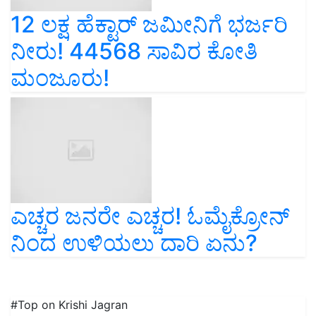
12 ಲಕ್ಷ ಹೆಕ್ಟಾರ್ ಜಮೀನಿಗೆ ಭರ್ಜರಿ
ನೀರು! 44568 ಸಾವಿರ ಕೋತಿ
ಮಂಜೂರು!
ಎಚ್ಚರ ಜನರೇ ಎಚ್ಚರ! ಓಮೈಕ್ರೋನ್
ನಿಂದ ಉಳಿಯಲು ದಾರಿ ಏನು?
#Top on Krishi Jagran