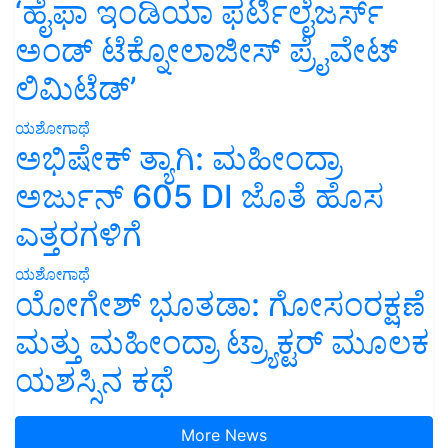
‘ಹೈಫಾ ಇಂಡಿಯಾ ಫರ್ಟಿಲೈಜರ್ಸ್
ಅಂಡ್ ಟೆಕ್ನೋಲಾಜೀಸ್ ಪ್ರೈವೇಟ್
ಲಿಮಿಟೆಡ್’
ಯಶೋಗಾಥೆ
ಅಭಿಷೇಕ್ ತ್ಯಾಗಿ: ಮಹೀಂದ್ರಾ
ಅರ್ಜುನ್ 605 DI ಜೊತೆ ಹೊಸ
ಎತ್ತರಗಳಿಗೆ
ಯಶೋಗಾಥೆ
ಯೋಗೇಶ್ ಭೂತಡಾ: ಗೋಸಂರಕ್ಷಣೆ
ಮತ್ತು ಮಹೀಂದ್ರಾ ಟ್ರ್ಯಾಕ್ಟರ್ ಮೂಲಕ
ಯಶಸ್ಸಿನ ಕಥೆ
More News