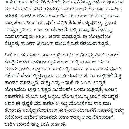
ಉಳಿತಾಯವಾಗಲಿದೆ. 76.5 ಮಿಲಿಯನ್ ಟನ್‌ಗಳಷ್ಟು ವಾರ್ಷಿಕ ಇಂಗಾಲದ
ಹೊರಸೂಸುವಿಕೆ ಕಡಿಮೆಯಾಗುತ್ತದೆ. ಈ ಯೋಜನೆಯ ಮೂಲಕ ವಾರ್ಷಿಕ
50000 ಕೋಟಿ ಉಳಿತಾಯವಾಗಲಿದೆ. ಈ ಯೋಜನೆಗೆ ಕೇಂದ್ರ ಅಥವಾ
ರಾಜ್ಯ ಸರ್ಕಾರದಿಂದ ಯಾವುದೇ ಸಬ್ಸಿಡಿ ತೆಗೆದುಕೊಳ್ಳುವುದಿಲ್ಲ. ಪ್ರಧಾನ
ಮಂತ್ರಿ ಗ್ರಾಮೀಣ ಉಜಾಲಾ ಯೋಜನೆಯಲ್ಲಿ ಯಾವುದೇ ವೆಚ್ಚವನ್ನು
ಮಾಡಲಾಗುವುದು, EESL ಅದನ್ನು ಮಾಡುತ್ತದೆ. ಈ ಯೋಜನೆಯ
ವೆಚ್ಚವನ್ನು ಕಾರ್ಬನ್ ಟ್ರೇಡಿಂಗ್ ಮೂಲಕ ಮರುಪಡೆಯಲಾಗುತ್ತದೆ.
ಹೀಗೆ ಭಾರತ ಸರ್ಕಾರ ಒಂದು ಒಳ್ಳೆಯ ಯೋಜನೆಯನ್ನು ನಿಮ್ ಮುಂದೆ
ತರುತ್ತಿದೆ.ಆದರೆ ಇದರಿಂದ ಗ್ರಾಮೀಣ ಜನರಲ್ಲಿ ಇರುವ ಅಂಧಕಾರ
ಹೋಗುವುದೇ? ಮತ್ತು ಅವರ ಬಾಳಿನಲ್ಲಿ ನಿಜವಾದ ಬೆಳಕು ಮುಡುವುದೇ?
ಏಕೆಂದರೆ ದೇಶದಲ್ಲಿ ಭ್ರಷ್ಟಾಚಾರ ಎಂಬ ಭೂತ ಈ ಸಮಯದಲ್ಲಿ ತಲೆಯೆತ್ತಿ
ತಾಂಡವ ಮಾಡುತ್ತಿದೆ. ಮತ್ತು ಎಷ್ಟು ಜನರಿಗೆ ಈ ಒಂದು ಉನ್ನತ
ಯೋಜನೆಯ ಲಾಭ ಸಿಗುತ್ತದೆ ಎಂಬೋದೇ ಒಂದು ಯಕ್ಷಪ್ರಶ್ನೆ. ಹಿಂದಿನ
ಸರ್ಕಾರಗಳು ತುಂಬಾ ಒಳ್ಳೆ ಒಳ್ಳೆಯ ಯೋಜನೆಯನ್ನು ಜಾರಿಗೆ ತಂದಿದ್ದವು
ಆದರೆ ಈ ಭ್ರಷ್ಟತೆ ಯಾ ಕಾರಣ ಆ ಎಲ್ಲ ಯೋಜನೆಗಳು ನಾಶ ವಾಗಿ
ಹೋದವು ಇದಕ್ಕೆಲ್ಲ ನೋಡೋಣ ಈ ಒಂದು ಯೋಜನೆಗೆ ಸರ್ಕಾರಕ್ಕೆ ನಮ್ಮ್
ಕಡೆಯಿಂದ ಹಾರ್ದಿಕ ಶುಭಾಶಯ ಹಾಗು ಇದನ್ನ ಅಂದುಕೊಂಡಹಾಗೆ
ಜಾರಿಗೆ ಬಂದರೆ ಇನ್ನು ಖುಷಿ ಯಾಗುತ್ತೆ.