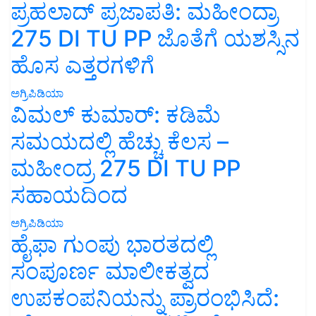
ಪ್ರಹಲಾದ್ ಪ್ರಜಾಪತಿ: ಮಹೀಂದ್ರಾ
275 DI TU PP ಜೊತೆಗೆ ಯಶಸ್ಸಿನ
ಹೊಸ ಎತ್ತರಗಳಿಗೆ
ಅಗ್ರಿಪಿಡಿಯಾ
ವಿಮಲ್ ಕುಮಾರ್: ಕಡಿಮೆ
ಸಮಯದಲ್ಲಿ ಹೆಚ್ಚು ಕೆಲಸ –
ಮಹೀಂದ್ರ 275 DI TU PP
ಸಹಾಯದಿಂದ
ಅಗ್ರಿಪಿಡಿಯಾ
ಹೈಫಾ ಗುಂಪು ಭಾರತದಲ್ಲಿ
ಸಂಪೂರ್ಣ ಮಾಲೀಕತ್ವದ
ಉಪಕಂಪನಿಯನ್ನು ಪ್ರಾರಂಭಿಸಿದೆ: