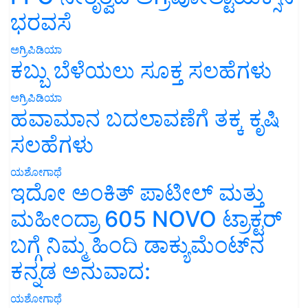
ಭರವಸೆ
ಅಗ್ರಿಪಿಡಿಯಾ
ಕಬ್ಬು ಬೆಳೆಯಲು ಸೂಕ್ತ ಸಲಹೆಗಳು
ಅಗ್ರಿಪಿಡಿಯಾ
ಹವಾಮಾನ ಬದಲಾವಣೆಗೆ ತಕ್ಕ ಕೃಷಿ
ಸಲಹೆಗಳು
ಯಶೋಗಾಥೆ
ಇದೋ ಅಂಕಿತ್ ಪಾಟೀಲ್ ಮತ್ತು
ಮಹೀಂದ್ರಾ 605 NOVO ಟ್ರಾಕ್ಟರ್
ಬಗ್ಗೆ ನಿಮ್ಮ ಹಿಂದಿ ಡಾಕ್ಯುಮೆಂಟ್‌ನ
ಕನ್ನಡ ಅನುವಾದ:
ಯಶೋಗಾಥೆ