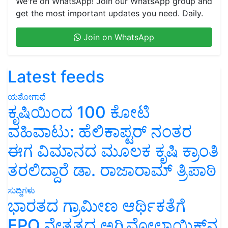
We're on WhatsApp! Join our WhatsApp group and
get the most important updates you need. Daily.
Join on WhatsApp
Latest feeds
ಯಶೋಗಾಥೆ
ಕೃಷಿಯಿಂದ 100 ಕೋಟಿ
ವಹಿವಾಟು: ಹೆಲಿಕಾಪ್ಟರ್ ನಂತರ
ಈಗ ವಿಮಾನದ ಮೂಲಕ ಕೃಷಿ ಕ್ರಾಂತಿ
ತರಲಿದ್ದಾರೆ ಡಾ. ರಾಜಾರಾಮ್ ತ್ರಿಪಾಠಿ
ಸುದ್ದಿಗಳು
ಭಾರತದ ಗ್ರಾಮೀಣ ಆರ್ಥಿಕತೆಗೆ
FPO ನೇತೃತ್ವದ ಅಗ್ರಿವೋಲ್ಟಾಯಿಕ್ಸ್‌ನ