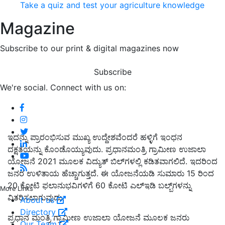
Take a quiz and test your agriculture knowledge
Magazine
Subscribe to our print & digital magazines now
Subscribe
We're social. Connect with us on:
ಇದನ್ನು ಪ್ರಾರಂಭಿಸುವ ಮುಖ್ಯ ಉದ್ದೇಶವೆಂದರೆ ಹಳ್ಳಿಗೆ ಇಂಧನ
ದಕ್ಷತೆಯನ್ನು ಕೊಂಡೊಯ್ಯುವುದು. ಪ್ರಧಾನಮಂತ್ರಿ ಗ್ರಾಮೀಣ ಉಜಾಲಾ
ಯೋಜನೆ 2021 ಮೂಲಕ ವಿದ್ಯುತ್ ಬಿಲ್‌ಗಳಲ್ಲಿ ಕಡಿತವಾಗಲಿದೆ. ಇದರಿಂದ
ಜನರ ಉಳಿತಾಯ ಹೆಚ್ಚಾಗುತ್ತದೆ. ಈ ಯೋಜನೆಯಡಿ ಸುಮಾರು 15 ರಿಂದ
20 ಕೋಟಿ ಫಲಾನುಭವಿಗಳಿಗೆ 60 ಕೋಟಿ ಎಲ್‌ಇಡಿ ಬಲ್ಬ್‌ಗಳನ್ನು
More Links
ವಿತರಿಸಲಾಗುವುದು.
About us
Directory
ಪ್ರಧಾನ ಮಂತ್ರಿ ಗ್ರಾಮೀಣ ಉಜಾಲಾ ಯೋಜನೆ ಮೂಲಕ ಜನರು
Our Team