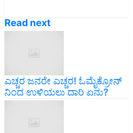
Read next
ಎಚ್ಚರ ಜನರೇ ಎಚ್ಚರ! ಓಮೈಕ್ರೋನ್
ನಿಂದ ಉಳಿಯಲು ದಾರಿ ಏನು?