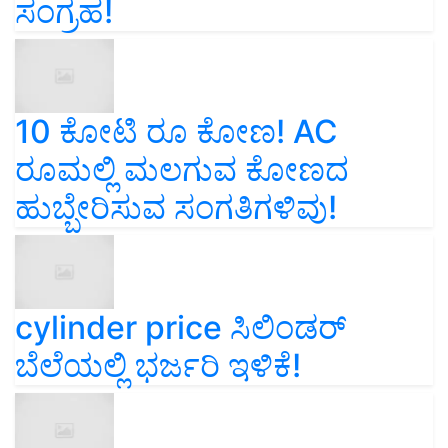
ಸಂಗ್ರಹ!
10 ಕೋಟಿ ರೂ ಕೋಣ! AC
ರೂಮಲ್ಲಿ ಮಲಗುವ ಕೋಣದ
ಹುಬ್ಬೇರಿಸುವ ಸಂಗತಿಗಳಿವು!
cylinder price ಸಿಲಿಂಡರ್‌
ಬೆಲೆಯಲ್ಲಿ ಭರ್ಜರಿ ಇಳಿಕೆ!