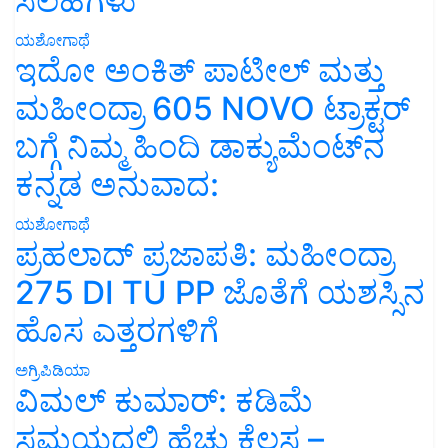
ಸಲಹೆಗಳು
ಯಶೋಗಾಥೆ
ಇದೋ ಅಂಕಿತ್ ಪಾಟೀಲ್ ಮತ್ತು
ಮಹೀಂದ್ರಾ 605 NOVO ಟ್ರಾಕ್ಟರ್
ಬಗ್ಗೆ ನಿಮ್ಮ ಹಿಂದಿ ಡಾಕ್ಯುಮೆಂಟ್‌ನ
ಕನ್ನಡ ಅನುವಾದ:
ಯಶೋಗಾಥೆ
ಪ್ರಹಲಾದ್ ಪ್ರಜಾಪತಿ: ಮಹೀಂದ್ರಾ
275 DI TU PP ಜೊತೆಗೆ ಯಶಸ್ಸಿನ
ಹೊಸ ಎತ್ತರಗಳಿಗೆ
ಅಗ್ರಿಪಿಡಿಯಾ
ವಿಮಲ್ ಕುಮಾರ್: ಕಡಿಮೆ
ಸಮಯದಲ್ಲಿ ಹೆಚ್ಚು ಕೆಲಸ –