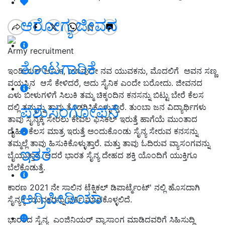
ಆರೋಗ್ಯ ಜೀವನ
Army recruitment
ತೋಟಗಾರಿಕೆ
ಇಂಡಿಯನ್ ಆರ್ಮಿ, ಯಾವುದೇ ನವ ಯುವಕನು, ಮೊದಲಿಗೆ ಅವನ ಸಣ್ಣ
ವಯಸ್ಸಿನ ಆಸೆ ಕೇಳಿದರೆ, ಅದು ಸೈನಿಕ ಎಂದೇ ಬರೋದು. ಜೀವನದ
ಏಳು ಬೀಳುಗಳಿಗೆ ಸಿಲುಕಿ ತಮ್ಮ ಚಿಕ್ಕಂದಿನ ಕನಸನ್ನು ಬಿಟ್ಟು ಬೇರೆ ಕೆಲಸ
ಪಶುಸಂಗೋಪನೆ
ದಲ್ಲಿ ತಮ್ಮನ್ನು ತಾವು ತೊಡಗಿಸಿಕೊಳ್ಳುತ್ತಾರೆ. ತುಂಬಾ ಜನ ವಿದ್ಯಾರ್ಥಿಗಳು
ತಾವು ಸೈನ್ಯಕ್ಕೆ ಸೇರಲು ಕೇವಲ ಫಿಸಿಕಲ್ ಇರುತ್ತೆ ಹಾಗೆಯೆ ಮುಂತಾದ
ದೈಹಿಕ ಕೆಲಸ ಮಾತ್ರ ಇರುತ್ತೆ ಅಂದುಕೊಂಡು ಸೈನ್ಯ ಸೇರುವ ಕನಸನ್ನು
ತಮ್ಮಲ್ಲೆ ತಾವು ಹಿಸುಕಿಕೊಳ್ಳುತ್ತಾರೆ. ಮತ್ತು ತಾವು ಓದಿರುವ ವ್ಯಾಸಂಗವನ್ನು
ಇತರೆ
ಬೈಯುತ್ತಾರೆ. ಆದರೆ ಭಾರತ ಸೈನ್ಯ ದೇಹದ ಶಕ್ತಿ ಯೊಂದಿಗೆ ಯುಕ್ತಿಗೂ
ಬೆಲೆಕೊಡುತ್ತೆ.
ಕಾರಣ 2021 ನೇ ಸಾಲಿನ ಟೆಕ್ನಿಕಲ್ ಡಿಪಾರ್ಟ್ಮೆಂಟ್' ನಲ್ಲಿ ಹೊಸದಾಗಿ
ಅಗ್ರಿಪೀಡಿಯಾ
ಸೈನ್ಯಕ್ಕೆ ಯುವಕರನ್ನು ಭರ್ತಿ ಮಾಡಕೊಳ್ಳಲಿದೆ.
ಭಾರತದ ಸೈನ್ಯ ಎಂಜಿನಿಯರ್ ವ್ಯಾಸಾಂಗ ಮಾಡಿದವರಿಗೆ ಸಿಹಿಸುದ್ಧಿ