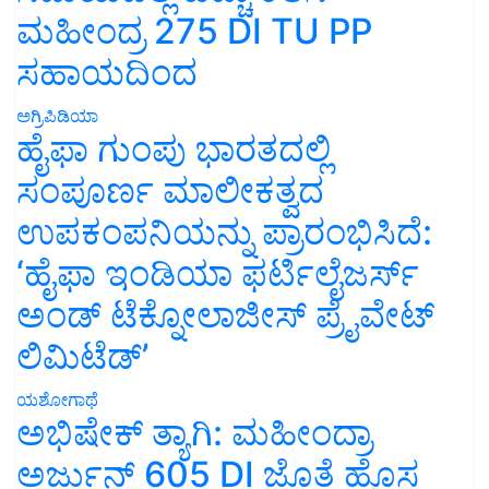
ಮಹೀಂದ್ರ 275 DI TU PP
ಸಹಾಯದಿಂದ
ಅಗ್ರಿಪಿಡಿಯಾ
ಹೈಫಾ ಗುಂಪು ಭಾರತದಲ್ಲಿ
ಸಂಪೂರ್ಣ ಮಾಲೀಕತ್ವದ
ಉಪಕಂಪನಿಯನ್ನು ಪ್ರಾರಂಭಿಸಿದೆ:
‘ಹೈಫಾ ಇಂಡಿಯಾ ಫರ್ಟಿಲೈಜರ್ಸ್
ಅಂಡ್ ಟೆಕ್ನೋಲಾಜೀಸ್ ಪ್ರೈವೇಟ್
ಲಿಮಿಟೆಡ್’
ಯಶೋಗಾಥೆ
ಅಭಿಷೇಕ್ ತ್ಯಾಗಿ: ಮಹೀಂದ್ರಾ
ಅರ್ಜುನ್ 605 DI ಜೊತೆ ಹೊಸ