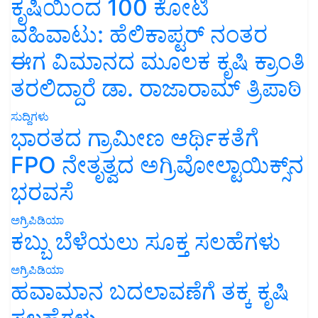
ಕೃಷಿಯಿಂದ 100 ಕೋಟಿ
ವಹಿವಾಟು: ಹೆಲಿಕಾಪ್ಟರ್ ನಂತರ
ಈಗ ವಿಮಾನದ ಮೂಲಕ ಕೃಷಿ ಕ್ರಾಂತಿ
ತರಲಿದ್ದಾರೆ ಡಾ. ರಾಜಾರಾಮ್ ತ್ರಿಪಾಠಿ
ಸುದ್ದಿಗಳು
ಭಾರತದ ಗ್ರಾಮೀಣ ಆರ್ಥಿಕತೆಗೆ
FPO ನೇತೃತ್ವದ ಅಗ್ರಿವೋಲ್ಟಾಯಿಕ್ಸ್‌ನ
ಭರವಸೆ
ಅಗ್ರಿಪಿಡಿಯಾ
ಕಬ್ಬು ಬೆಳೆಯಲು ಸೂಕ್ತ ಸಲಹೆಗಳು
ಅಗ್ರಿಪಿಡಿಯಾ
ಹವಾಮಾನ ಬದಲಾವಣೆಗೆ ತಕ್ಕ ಕೃಷಿ