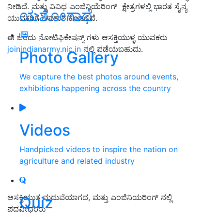
ನೀಡಿದೆ. ಮತ್ತು ವಿವಿಧ ಎಂಜಿನಿಯೆರಿಂಗ್ ಕ್ಷೇತ್ರಗಳಲ್ಲಿ ಭಾರತ ಸೈನ್ಯ
ಯಶೋಗಾಥೆ
ಯುವಕರಿಗೆ ಅವಕಾಶ ಕೊಡಲಿದೆ.
ಈ ಒಂದು ನೋಟಿಫಿಕೇಷನ್ಸ್ ಗಳು ಆಸಕ್ತಿಯುಳ್ಳ ಯುವಕರು
joinindianarmy.nic.in
ನಲ್ಲಿ ಪಡೆಯಬಹುದು.
Photo Gallery
We capture the best photos around events,
exhibitions happening across the country
Videos
Handpicked videos to inspire the nation on
agriculture and related industry
ಆಸಕ್ತಿಯುತ ಮದುವೆಯಾಗದ, ಮತ್ತು ಎಂಜಿನಿಯರಿಂಗ್ ನಲ್ಲಿ
Quiz
ಪದವೀಧರರು