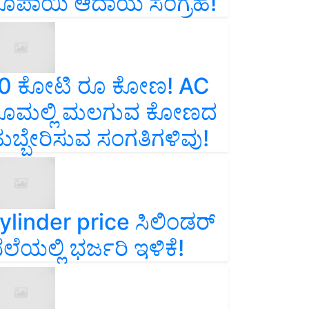
ೂಪಾಯಿ ಆದಾಯ ಸಂಗ್ರಹ!
0 ಕೋಟಿ ರೂ ಕೋಣ! AC
ೂಮಲ್ಲಿ ಮಲಗುವ ಕೋಣದ
ುಬ್ಬೇರಿಸುವ ಸಂಗತಿಗಳಿವು!
ylinder price ಸಿಲಿಂಡರ್‌
ೆಲೆಯಲ್ಲಿ ಭರ್ಜರಿ ಇಳಿಕೆ!