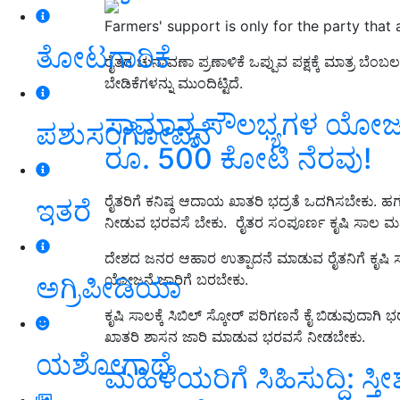
Farmers' support is only for the party that
ತೋಟಗಾರಿಕೆ
ರೈತರ ಚುನಾವಣಾ ಪ್ರಣಾಳಿಕೆ ಒಪ್ಪುವ ಪಕ್ಷಕ್ಕೆ ಮಾತ್ರ ಬೆಂಬ
ಬೇಡಿಕೆಗಳನ್ನು ಮುಂದಿಟ್ಟಿದೆ.
ಸಾಮಾನ್ಯ ಸೌಲಭ್ಯಗಳ ಯೋಜನೆಗ
ಪಶುಸಂಗೋಪನೆ
ರೂ. 500 ಕೋಟಿ ನೆರವು!
ರೈತರಿಗೆ ಕನಿಷ್ಠ ಆದಾಯ ಖಾತರಿ ಭದ್ರತೆ ಒದಗಿಸಬೇಕು. ಹಗಲ
ಇತರೆ
ನೀಡುವ ಭರವಸೆ ಬೇಕು. ರೈತರ ಸಂಪೂರ್ಣ ಕೃಷಿ ಸಾಲ ಮನ್
ದೇಶದ ಜನರ ಆಹಾರ ಉತ್ಪಾದನೆ ಮಾಡುವ ರೈತನಿಗೆ ಕೃಷಿ ಸಾಲ ಬ
ಅಗ್ರಿಪೀಡಿಯಾ
ಯೋಜನೆ ಜಾರಿಗೆ ಬರಬೇಕು.
ಕೃಷಿ ಸಾಲಕ್ಕೆ ಸಿಬಿಲ್ ಸ್ಕೋರ್ ಪರಿಗಣನೆ ಕೈ ಬಿಡುವುದಾಗಿ ಭ
ಖಾತರಿ ಶಾಸನ ಜಾರಿ ಮಾಡುವ ಭರವಸೆ ನೀಡಬೇಕು.
ಯಶೋಗಾಥೆ
ಮಹಿಳೆಯರಿಗೆ ಸಿಹಿಸುದ್ದಿ: ಸ್ತೀ