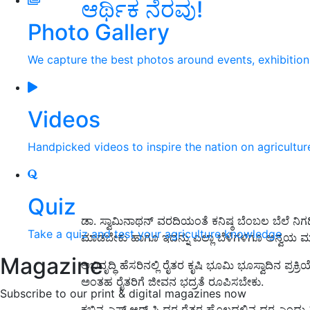
ಆರ್ಥಿಕ ನೆರವು!
Photo Gallery
We capture the best photos around events, exhibitio
Videos
Handpicked videos to inspire the nation on agricultur
Quiz
ಡಾ. ಸ್ವಾಮಿನಾಥನ್ ವರದಿಯಂತೆ ಕನಿಷ್ಠ ಬೆಂಬಲ ಬೆಲೆ ನ
Take a quiz and test your agriculture knowledge
ಮಾಡಬೇಕು ಹಾಗೂ ಇದನ್ನು ಎಲ್ಲಾ ಬೆಳೆಗಳಿಗೂ ಅನ್ವಯ 
Magazine
ಅಭಿವೃದ್ಧಿ ಹೆಸರಿನಲ್ಲಿ ರೈತರ ಕೃಷಿ ಭೂಮಿ ಭೂಸ್ವಾದಿನ ಪ್ರ
ಅಂತಹ ರೈತರಿಗೆ ಜೀವನ ಭದ್ರತೆ ರೂಪಿಸಬೇಕು.
Subscribe to our print & digital magazines now
ಕಬ್ಬಿನ ಎಫ್‌.ಆರ್‌.ಪಿ ಧರ ರೈತರ ಹೊಲದಲ್ಲಿನ ಧರ ಎಂದು 