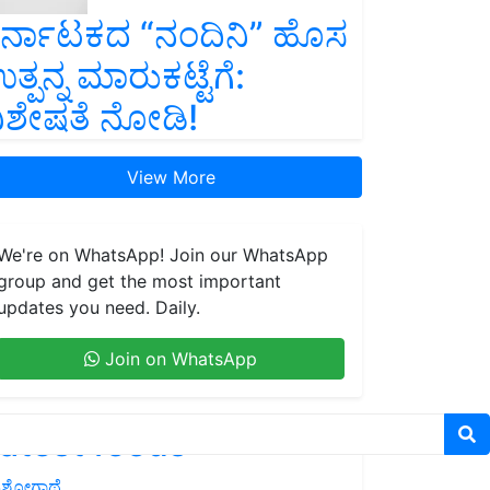
ರ್ನಾಟಕದ “ನಂದಿನಿ” ಹೊಸ
ತ್ಪನ್ನ ಮಾರುಕಟ್ಟೆಗೆ:
ಿಶೇಷತೆ ನೋಡಿ!
View More
We're on WhatsApp! Join our WhatsApp
group and get the most important
updates you need. Daily.
Join on WhatsApp
atest feeds
ಶೋಗಾಥೆ