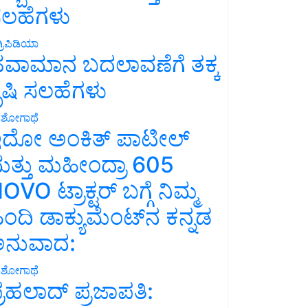
ಲಹೆಗಳು
್ರಿಪಿಡಿಯಾ
ವಾಮಾನ ಬದಲಾವಣೆಗೆ ತಕ್ಕ
ೃಷಿ ಸಲಹೆಗಳು
ಶೋಗಾಥೆ
ದೋ ಅಂಕಿತ್ ಪಾಟೀಲ್
ತ್ತು ಮಹೀಂದ್ರಾ 605
OVO ಟ್ರಾಕ್ಟರ್ ಬಗ್ಗೆ ನಿಮ್ಮ
ಿಂದಿ ಡಾಕ್ಯುಮೆಂಟ್‌ನ ಕನ್ನಡ
ನುವಾದ:
ಶೋಗಾಥೆ
್ರಹಲಾದ್ ಪ್ರಜಾಪತಿ: