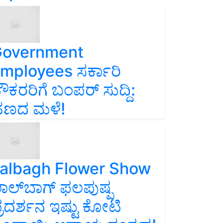
overnment
mployees ಸರ್ಕಾರಿ
ೌಕರರಿಗೆ ಬಂಪರ್‌ ಸುದ್ದಿ:
ಣದ ಮಳೆ!
albagh Flower Show
ಾಲ್‌ಬಾಗ್ ಫಲಪುಷ್ಪ
್ರದರ್ಶನ ಇಷ್ಟು ಕೋಟಿ