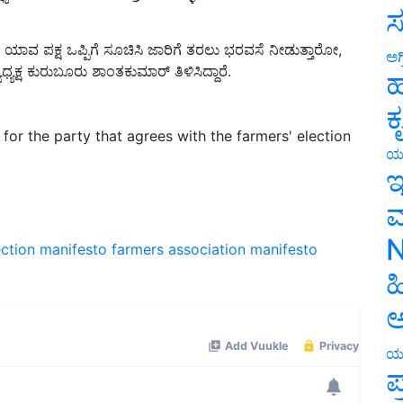
ಸ
ಾದ ಯಾವ ಪಕ್ಷ ಒಪ್ಪಿಗೆ ಸೂಚಿಸಿ ಜಾರಿಗೆ ತರಲು ಭರವಸೆ ನೀಡುತ್ತಾರೋ,
ಕ್ಷ ಕುರುಬೂರು ಶಾಂತಕುಮಾರ್ ತಿಳಿಸಿದ್ದಾರೆ.
ಅಗ
ಹ
ಕ
for the party that agrees with the farmers' election
ಯ
ಇ
ಮ
ection manifesto
farmers association
manifesto
N
ಹ
ಅ
ಯ
ಪ