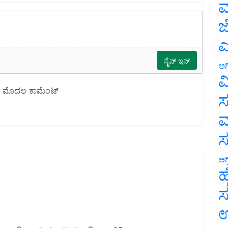
ಮ
ಜ
ಎ
ಅಗ
ವ
ಸ
ಮ
ಅಗ
ಹ
ಸ
ಉ
ೋಜನೆ : 38.58 ಕೋಟಿ ಸಾಲ