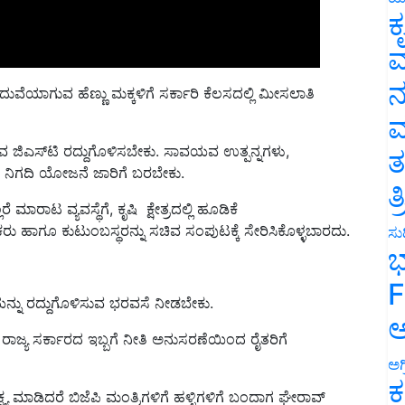
ಕ
ವ
ುವೆಯಾಗುವ ಹೆಣ್ಣು ಮಕ್ಕಳಿಗೆ ಸರ್ಕಾರಿ ಕೆಲಸದಲ್ಲಿ ಮೀಸಲಾತಿ
ನ
ಮ
ವ ಜಿಎಸ್‌ಟಿ ರದ್ದುಗೊಳಿಸಬೇಕು. ಸಾವಯವ ಉತ್ಪನ್ನಗಳು,
ವರಿ ಧರ ನಿಗದಿ ಯೋಜನೆ ಜಾರಿಗೆ ಬರಬೇಕು.
ತ
ರಾಟ ವ್ಯವಸ್ಥೆಗೆ, ಕೃಷಿ ಕ್ಷೇತ್ರದಲ್ಲಿ ಹೂಡಿಕೆ
ತ
ೀಕರು ಹಾಗೂ ಕುಟುಂಬಸ್ಥರನ್ನು ಸಚಿವ ಸಂಪುಟಕ್ಕೆ ಸೇರಿಸಿಕೊಳ್ಳಬಾರದು.
ಸುದ
ಭ
ದೆಯನ್ನು ರದ್ದುಗೊಳಿಸುವ ಭರವಸೆ ನೀಡಬೇಕು.
F
ಿ ರಾಜ್ಯ ಸರ್ಕಾರದ ಇಬ್ಬಗೆ ನೀತಿ ಅನುಸರಣೆಯಿಂದ ರೈತರಿಗೆ
ಅ
ಅಗ
ಕ್ಷ್ಯ ಮಾಡಿದರೆ ಬಿಜೆಪಿ ಮಂತ್ರಿಗಳಿಗೆ ಹಳ್ಳಿಗಳಿಗೆ ಬಂದಾಗ ಘೇರಾವ್
ಕ