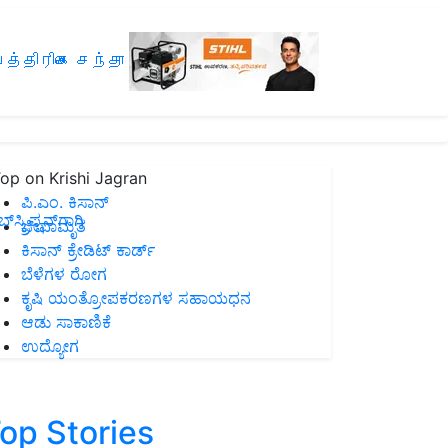
த்திரிகை சந்தா
op on Krishi Jagran
ಪಿ.ಎಂ. ಕಿಸಾನ್
ಸ್ಕ್ರಿಪ್ಷನ್‌ಗಾಗಿ
ಜೀವಾಮೃತ
ಕಿಸಾನ್ ಕ್ರೇಡಿಟ್ ಕಾರ್ಡ್
ಬೆಳೆಗಳ ರೋಗ
ಕೃಷಿ ಯಂತ್ರೋಪಕರಣಗಳ ಸಹಾಯಧನ
ಆಡು ಸಾಕಾಣಿಕೆ
ಉದ್ಯೋಗ
op Stories