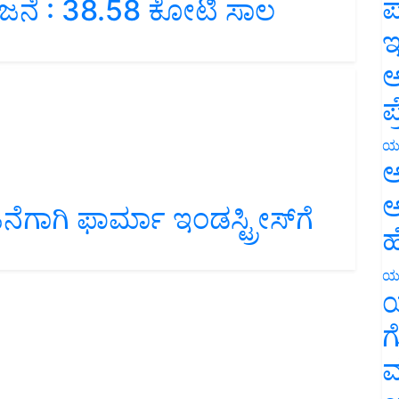
ಪ
ಇ
ಅ
ಪ
ಯ
ಅ
ಾಗಿ ಫಾರ್ಮಾ ಇಂಡಸ್ಟ್ರೀಸ್‌ಗೆ
ಅ
ಹ
ಯ
ಯ
ಗ
ಮ