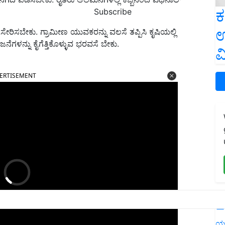
ಕ
Subscribe
ಉ
ೇರಿಸಬೇಕು. ಗ್ರಾಮೀಣ ಯುವಕರನ್ನು ವಲಸೆ ತಪ್ಪಿಸಿ ಕೃಷಿಯಲ್ಲಿ
ೆಗಳನ್ನು ಕೈಗೆತ್ತಿಕೊಳ್ಳುವ ಭರವಸೆ ಬೇಕು.
ವ
ERTISEMENT
L
ಯ