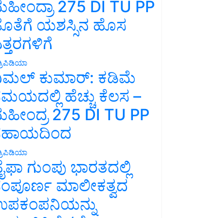
ಹೀಂದ್ರಾ 275 DI TU PP
ೊತೆಗೆ ಯಶಸ್ಸಿನ ಹೊಸ
ತ್ತರಗಳಿಗೆ
್ರಿಪಿಡಿಯಾ
ಿಮಲ್ ಕುಮಾರ್: ಕಡಿಮೆ
ಮಯದಲ್ಲಿ ಹೆಚ್ಚು ಕೆಲಸ –
ಹೀಂದ್ರ 275 DI TU PP
ಸಹಾಯದಿಂದ
್ರಿಪಿಡಿಯಾ
ೈಫಾ ಗುಂಪು ಭಾರತದಲ್ಲಿ
ಂಪೂರ್ಣ ಮಾಲೀಕತ್ವದ
ಪಕಂಪನಿಯನ್ನು