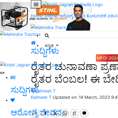
Home
ಸುದ್ದಿಗಳು
ಆರೋಗ್ಯ ಜೀವನ
ತೋಟಗಾರಿಕೆ
ಪಶುಸ
ಕನ್ನಡ
ಸುದ್ದಿಗಳು
MFOI 202
ರೈತರ ಚುನಾವಣಾ ಪ್ರಣಾಳಿ
ರೈತರ ಬೆಂಬಲ! ಈ ಬೇಡ
ಸುದ್ದಿಗಳು
Kalmesh T
Updated on: 14 March, 2023 9:
ಆರೋಗ್ಯ ಜೀವನ