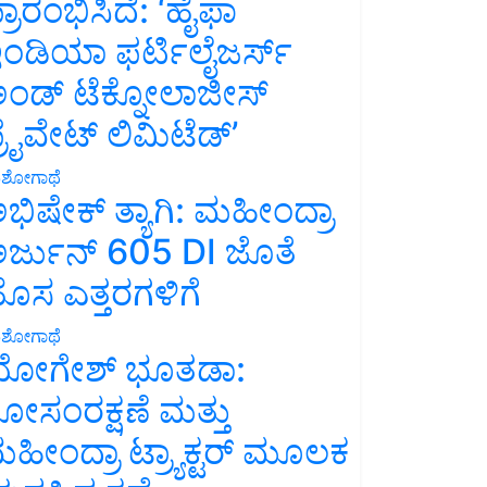
್ರಾರಂಭಿಸಿದೆ: ‘ಹೈಫಾ
ಂಡಿಯಾ ಫರ್ಟಿಲೈಜರ್ಸ್
ಂಡ್ ಟೆಕ್ನೋಲಾಜೀಸ್
್ರೈವೇಟ್ ಲಿಮಿಟೆಡ್’
ಶೋಗಾಥೆ
ಭಿಷೇಕ್ ತ್ಯಾಗಿ: ಮಹೀಂದ್ರಾ
ರ್ಜುನ್ 605 DI ಜೊತೆ
ೊಸ ಎತ್ತರಗಳಿಗೆ
ಶೋಗಾಥೆ
ೋಗೇಶ್ ಭೂತಡಾ:
ೋಸಂರಕ್ಷಣೆ ಮತ್ತು
ಹೀಂದ್ರಾ ಟ್ರ್ಯಾಕ್ಟರ್ ಮೂಲಕ