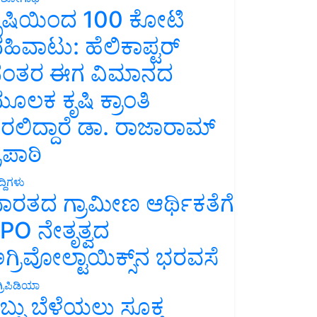
ೃಷಿಯಿಂದ 100 ಕೋಟಿ
ಹಿವಾಟು: ಹೆಲಿಕಾಪ್ಟರ್
ಂತರ ಈಗ ವಿಮಾನದ
ೂಲಕ ಕೃಷಿ ಕ್ರಾಂತಿ
ರಲಿದ್ದಾರೆ ಡಾ. ರಾಜಾರಾಮ್
್ರಿಪಾಠಿ
್ದಿಗಳು
ಾರತದ ಗ್ರಾಮೀಣ ಆರ್ಥಿಕತೆಗೆ
PO ನೇತೃತ್ವದ
ಗ್ರಿವೋಲ್ಟಾಯಿಕ್ಸ್‌ನ ಭರವಸೆ
್ರಿಪಿಡಿಯಾ
ಬ್ಬು ಬೆಳೆಯಲು ಸೂಕ್ತ