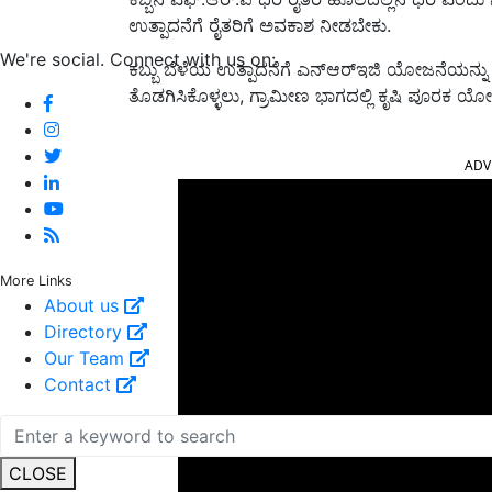
ಉತ್ಪಾದನೆಗೆ ರೈತರಿಗೆ ಅವಕಾಶ ನೀಡಬೇಕು.
We're social. Connect with us on:
ಕಬ್ಬು ಬೆಳೆಯ ಉತ್ಪಾದನೆಗೆ ಎನ್ಆರ್‌ಇಜಿ ಯೋಜನೆಯನ್ನು ಸ
ತೊಡಗಿಸಿಕೊಳ್ಳಲು, ಗ್ರಾಮೀಣ ಭಾಗದಲ್ಲಿ ಕೃಷಿ ಪೂರಕ ಯೋಜನ
ADV
More Links
About us
Directory
Our Team
Contact
CLOSE