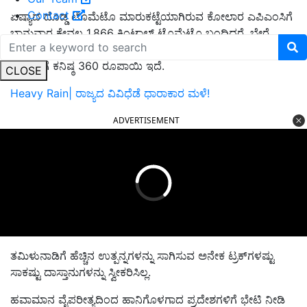
Contact
ಏಷ್ಯಾದ ದೊಡ್ಡ
ಟೊಮೆಟೊ ಮಾರುಕಟ್ಟೆಯಾಗಿರುವ ಕೋಲಾರ ಎಪಿಎಂಸಿಗೆ
ಭಾನುವಾರ ಕೇವಲ
1,866
ಕ್ವಿಂಟಾಲ್ ಟೊಮೆಟೊ ಬಂದಿದ್ದರೆ
,
ಬೇರೆ
ದಿನದಲ್ಲಿ
10 ಸಾವಿರ
ಕ್ವಿಂ
ಟಲ್‌ಗೂ
ಹೆಚ್ಚು
ಟಮೊಟೋ ಬರುತ್ತದೆ.
15
ಕೆಜಿ
ಕಂಟೆನ್‌ಗೆ
ಕನಿಷ್ಠ
360
ರೂ
ಪಾಯಿ ಇದೆ.
CLOSE
Heavy Rain| ರಾಜ್ಯದ ವಿವಿಧೆಡೆ ಧಾರಾಕಾರ ಮಳೆ!
ADVERTISEMENT
ತಮಿಳುನಾಡಿಗೆ ಹೆಚ್ಚಿನ ಉತ್ಪನ್ನಗಳನ್ನು ಸಾಗಿಸುವ ಅನೇಕ ಟ್ರಕ್‌ಗಳಷ್ಟು
ಸಾಕಷ್ಟು ದಾಸ್ತಾನುಗಳನ್ನು ಸ್ವೀಕರಿಸಿಲ್ಲ
.
ಹವಾಮಾನ ವೈಪರೀತ್ಯದಿಂದ ಹಾನಿಗೊಳಗಾದ ಪ್ರದೇಶಗಳಿಗೆ ಭೇಟಿ ನೀಡಿ