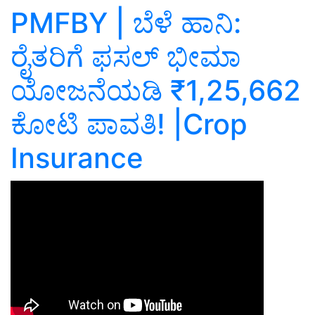
PMFBY | ಬೆಳೆ ಹಾನಿ:
ರೈತರಿಗೆ ಫಸಲ್‌ ಭೀಮಾ
ಯೋಜನೆಯಡಿ ₹1,25,662
ಕೋಟಿ ಪಾವತಿ! |Crop
Insurance