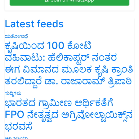
Latest feeds
ಯಶೋಗಾಥೆ
ಕೃಷಿಯಿಂದ 100 ಕೋಟಿ
ವಹಿವಾಟು: ಹೆಲಿಕಾಪ್ಟರ್ ನಂತರ
ಈಗ ವಿಮಾನದ ಮೂಲಕ ಕೃಷಿ ಕ್ರಾಂತಿ
ತರಲಿದ್ದಾರೆ ಡಾ. ರಾಜಾರಾಮ್ ತ್ರಿಪಾಠಿ
ಸುದ್ದಿಗಳು
ಭಾರತದ ಗ್ರಾಮೀಣ ಆರ್ಥಿಕತೆಗೆ
FPO ನೇತೃತ್ವದ ಅಗ್ರಿವೋಲ್ಟಾಯಿಕ್ಸ್‌ನ
ಭರವಸೆ
ಅಗ್ರಿಪಿಡಿಯಾ