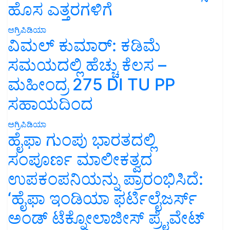
ಹೊಸ ಎತ್ತರಗಳಿಗೆ
ಅಗ್ರಿಪಿಡಿಯಾ
ವಿಮಲ್ ಕುಮಾರ್: ಕಡಿಮೆ
ಸಮಯದಲ್ಲಿ ಹೆಚ್ಚು ಕೆಲಸ –
ಮಹೀಂದ್ರ 275 DI TU PP
ಸಹಾಯದಿಂದ
ಅಗ್ರಿಪಿಡಿಯಾ
ಹೈಫಾ ಗುಂಪು ಭಾರತದಲ್ಲಿ
ಸಂಪೂರ್ಣ ಮಾಲೀಕತ್ವದ
ಉಪಕಂಪನಿಯನ್ನು ಪ್ರಾರಂಭಿಸಿದೆ:
‘ಹೈಫಾ ಇಂಡಿಯಾ ಫರ್ಟಿಲೈಜರ್ಸ್
ಅಂಡ್ ಟೆಕ್ನೋಲಾಜೀಸ್ ಪ್ರೈವೇಟ್