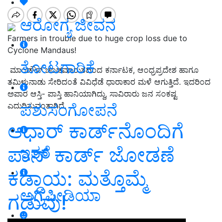
ಆರೋಗ್ಯ ಜೀವನ
Farmers in trouble due to huge crop loss due to
Cyclone Mandaus!
ತೋಟಗಾರಿಕೆ
ಮಾಂಡೌಸ್‌ ಚಂಡಮಾರುತದಿಂದ ಕರ್ನಾಟಕ, ಆಂಧ್ರಪ್ರದೇಶ ಹಾಗೂ
ತಮಿಳುನಾಡು ಸೇರಿದಂತೆ ವಿವಿಧೆಡೆ ಧಾರಾಕಾರ ಮಳೆ ಆಗುತ್ತಿದೆ. ಇದರಿಂದ
ಅಪಾರ ಆಸ್ತಿ- ಪಾಸ್ತಿ ಹಾನಿಯಾಗಿದ್ದು, ಸಾವಿರಾರು ಜನ ಸಂಕಷ್ಟ
ಪಶುಸಂಗೋಪನೆ
ಎದುರಿಸುವಂತಾಗಿದೆ.
ಆಧಾರ್‌ ಕಾರ್ಡ್‌ನೊಂದಿಗೆ
ಪಾನ್‌ ಕಾರ್ಡ್‌ ಜೋಡಣೆ
ಇತರೆ
ಕಡ್ಡಾಯ: ಮತ್ತೊಮ್ಮೆ
ಅಗ್ರಿಪೀಡಿಯಾ
ಗಡುವು!