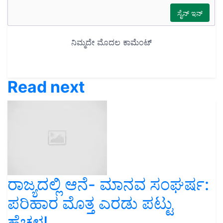
Read next
ರಾಜ್ಯದಲ್ಲಿ ಆನೆ- ಮಾನವ ಸಂಘರ್ಷ:
ಪರಿಹಾರ ಮೊತ್ತ ಎರಡು ಪಟ್ಟು
ಹೆಚ್ಚಳ!