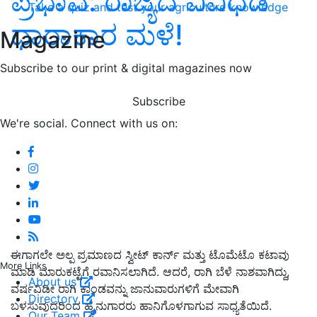
ಪ್ರಭಾವ: ರಾಜ್ಯದ ವಿವಿಧೆಡೆ
Take a quiz and test your agriculture knowledge
ಧಾರಾಕಾರ ಮಳೆ!
Magazine
Subscribe to our print & digital magazines now
Subscribe
We're social. Connect with us on:
ಈಗಾಗಲೇ
ಅಲ್ಪ ಪ್ರಮಾಣದ ಸ್ವೀಟ್ ಕಾರ್ನ್ ಮತ್ತು ಟೊ
ಮೆ
ಟೊ ಕಟಾವು
More Links
ಮಾಡಿ ಮಾರುಕಟ್ಟೆಗೆ
ರವಾನಿಸಲಾಗಿದೆ. ಆದರೆ,
ರಾಗಿ ಬೆಳೆ ನಾಶವಾಗಿದ್ದು
,
About us
ವರ್ಷವಿಡೀ ರಾಗಿ ಕಾಂಡವನ್ನು ಜಾನುವಾರುಗಳಿಗೆ ಮೇವಾಗಿ
Directory
ಬಳಸುವುದರಿಂದ ಹೈನುಗಾರರು ಹಾನಿಗೊಳಗಾಗುವ ಸಾಧ್ಯತೆಯಿದೆ.
Our Team