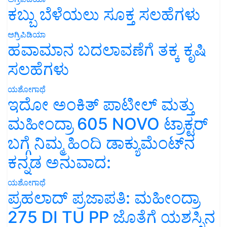
ಕಬ್ಬು ಬೆಳೆಯಲು ಸೂಕ್ತ ಸಲಹೆಗಳು
ಅಗ್ರಿಪಿಡಿಯಾ
ಹವಾಮಾನ ಬದಲಾವಣೆಗೆ ತಕ್ಕ ಕೃಷಿ
ಸಲಹೆಗಳು
ಯಶೋಗಾಥೆ
ಇದೋ ಅಂಕಿತ್ ಪಾಟೀಲ್ ಮತ್ತು
ಮಹೀಂದ್ರಾ 605 NOVO ಟ್ರಾಕ್ಟರ್
ಬಗ್ಗೆ ನಿಮ್ಮ ಹಿಂದಿ ಡಾಕ್ಯುಮೆಂಟ್‌ನ
ಕನ್ನಡ ಅನುವಾದ:
ಯಶೋಗಾಥೆ
ಪ್ರಹಲಾದ್ ಪ್ರಜಾಪತಿ: ಮಹೀಂದ್ರಾ
275 DI TU PP ಜೊತೆಗೆ ಯಶಸ್ಸಿನ