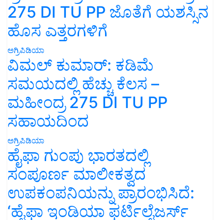
275 DI TU PP ಜೊತೆಗೆ ಯಶಸ್ಸಿನ
ಹೊಸ ಎತ್ತರಗಳಿಗೆ
ಅಗ್ರಿಪಿಡಿಯಾ
ವಿಮಲ್ ಕುಮಾರ್: ಕಡಿಮೆ
ಸಮಯದಲ್ಲಿ ಹೆಚ್ಚು ಕೆಲಸ –
ಮಹೀಂದ್ರ 275 DI TU PP
ಸಹಾಯದಿಂದ
ಅಗ್ರಿಪಿಡಿಯಾ
ಹೈಫಾ ಗುಂಪು ಭಾರತದಲ್ಲಿ
ಸಂಪೂರ್ಣ ಮಾಲೀಕತ್ವದ
ಉಪಕಂಪನಿಯನ್ನು ಪ್ರಾರಂಭಿಸಿದೆ:
‘ಹೈಫಾ ಇಂಡಿಯಾ ಫರ್ಟಿಲೈಜರ್ಸ್