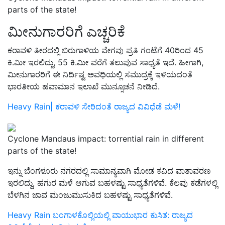
parts of the state!
ಮೀನುಗಾರರಿಗೆ ಎಚ್ಚರಿಕೆ
ಕರಾವಳಿ ತೀರದಲ್ಲಿ ಬಿರುಗಾಳಿಯ ವೇಗವು ಪ್ರತಿ ಗಂಟೆಗೆ 40ರಿಂದ 45
ಕಿ.ಮೀ ಇರಲಿದ್ದು, 55 ಕಿ.ಮೀ ವರೆಗೆ ತಲುಪುವ ಸಾಧ್ಯತೆ ಇದೆ. ಹೀಗಾಗಿ,
ಮೀನುಗಾರರಿಗೆ ಈ ನಿರ್ದಿಷ್ಟ ಅವಧಿಯಲ್ಲಿ ಸಮುದ್ರಕ್ಕೆ ಇಳಿಯದಂತೆ
ಭಾರತೀಯ ಹವಾಮಾನ ಇಲಾಖೆ ಮುನ್ಸೂಚನೆ ನೀಡಿದೆ.
Heavy Rain| ಕರಾವಳಿ ಸೇರಿದಂತೆ ರಾಜ್ಯದ ವಿವಿಧೆಡೆ ಮಳೆ!
Cyclone Mandaus impact: torrential rain in different
parts of the state!
ಇನ್ನು ಬೆಂಗಳೂರು ನಗರದಲ್ಲಿ ಸಾಮಾನ್ಯವಾಗಿ ಮೋಡ ಕವಿದ ವಾತಾವರಣ
ಇರಲಿದ್ದು, ಹಗುರ ಮಳೆ ಆಗುವ ಬಹಳಷ್ಟು ಸಾಧ್ಯತೆಗಳಿವೆ. ಕೆಲವು ಕಡೆಗಳಲ್ಲಿ
ಬೆಳಗಿನ ಜಾವ ಮಂಜುಮುಸುಕಿದ ಬಹಳಷ್ಟು ಸಾಧ್ಯತೆಗಳಿವೆ.
Heavy Rain ಬಂಗಾಳಕೊಲ್ಲಿಯಲ್ಲಿ ವಾಯುಭಾರ ಕುಸಿತ: ರಾಜ್ಯದ