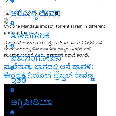
ಆರೋಗ್ಯ ಜೀವನ
Cyclone Mandaus impact: torrential rain in different
parts of the state!
ತೋಟಗಾರಿಕೆ
ಮಾಂಡೌಸ್‌ ಚಂಡಮಾರುತದ ಪ್ರಭಾವದಿಂದ ರಾಜ್ಯದ ವಿವಿಧೆಡೆ ಮಳೆ
ಮುಂದುವರಿದಿದ್ದು, ಸೋಮವಾರವೂ ರಾಜ್ಯದ ವಿವಿಧೆಡೆ ಮಳೆ
ಪಶುಸಂಗೋಪನೆ
ಮುಂದುವರಿಯಲಿದೆ ಎಂದು ಹವಾಮಾನ ಇಲಾಖೆ ತಿಳಿಸಿದೆ.
ಮಲೆನಾಡು ಭಾಗದಲ್ಲಿ ಆನೆ ಹಾವಳಿ:
ಕೇಂದ್ರಕ್ಕೆ ನಿಯೋಗ ಪ್ರಜ್ವಲ್‌ ರೇವಣ್ಣ
ಇತರೆ
ಅಗ್ರಿಪೀಡಿಯಾ