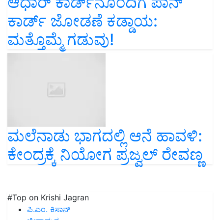
ಆಧಾರ್‌ ಕಾರ್ಡ್‌ನೊಂದಿಗೆ ಪಾನ್‌
ಕಾರ್ಡ್‌ ಜೋಡಣೆ ಕಡ್ಡಾಯ:
ಮತ್ತೊಮ್ಮೆ ಗಡುವು!
ಮಲೆನಾಡು ಭಾಗದಲ್ಲಿ ಆನೆ ಹಾವಳಿ:
ಕೇಂದ್ರಕ್ಕೆ ನಿಯೋಗ ಪ್ರಜ್ವಲ್‌ ರೇವಣ್ಣ
#Top on Krishi Jagran
ಪಿ.ಎಂ. ಕಿಸಾನ್