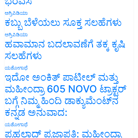
ಭರವಸೆ
ಅಗ್ರಿಪಿಡಿಯಾ
ಕಬ್ಬು ಬೆಳೆಯಲು ಸೂಕ್ತ ಸಲಹೆಗಳು
ಅಗ್ರಿಪಿಡಿಯಾ
ಹವಾಮಾನ ಬದಲಾವಣೆಗೆ ತಕ್ಕ ಕೃಷಿ
ಸಲಹೆಗಳು
ಯಶೋಗಾಥೆ
ಇದೋ ಅಂಕಿತ್ ಪಾಟೀಲ್ ಮತ್ತು
ಮಹೀಂದ್ರಾ 605 NOVO ಟ್ರಾಕ್ಟರ್
ಬಗ್ಗೆ ನಿಮ್ಮ ಹಿಂದಿ ಡಾಕ್ಯುಮೆಂಟ್‌ನ
ಕನ್ನಡ ಅನುವಾದ:
ಯಶೋಗಾಥೆ
ಪ್ರಹಲಾದ್ ಪ್ರಜಾಪತಿ: ಮಹೀಂದ್ರಾ