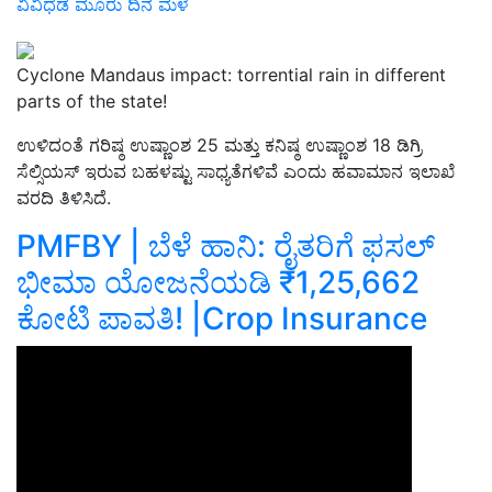
ವಿವಿಧೆಡೆ ಮೂರು ದಿನ ಮಳೆ
Cyclone Mandaus impact: torrential rain in different
parts of the state!
ಉಳಿದಂತೆ ಗರಿಷ್ಠ ಉಷ್ಣಾಂಶ 25 ಮತ್ತು ಕನಿಷ್ಠ ಉಷ್ಣಾಂಶ 18 ಡಿಗ್ರಿ
ಸೆಲ್ಸಿಯಸ್‌ ಇರುವ ಬಹಳಷ್ಟು ಸಾಧ್ಯತೆಗಳಿವೆ ಎಂದು ಹವಾಮಾನ ಇಲಾಖೆ
ವರದಿ ತಿಳಿಸಿದೆ.
PMFBY | ಬೆಳೆ ಹಾನಿ: ರೈತರಿಗೆ ಫಸಲ್‌
ಭೀಮಾ ಯೋಜನೆಯಡಿ ₹1,25,662
ಕೋಟಿ ಪಾವತಿ! |Crop Insurance