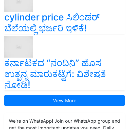
cylinder price ಸಿಲಿಂಡರ್‌
ಬೆಲೆಯಲ್ಲಿ ಭರ್ಜರಿ ಇಳಿಕೆ!
ಕರ್ನಾಟಕದ “ನಂದಿನಿ” ಹೊಸ
ಉತ್ಪನ್ನ ಮಾರುಕಟ್ಟೆಗೆ: ವಿಶೇಷತೆ
ನೋಡಿ!
View More
We're on WhatsApp! Join our WhatsApp group and
get the most important updates you need. Daily.