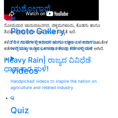
ಯಶೋಗಾಥೆ
ಸೋಮವಾರ ಚಾಮರಾಜನಗರ, ಚಿಕ್ಕಮಗಳೂರು, ಕೊಡಗು ಹಾಗೂ
Photo Gallery
ಶಿವಮೊಗ್ಗದಲ್ಲಿ ಭಾರೀ ಮಳೆ ಆಗುವ ಸಾಧ್ಯತೆ ಇದೆ.
We capture the best photos around events,
ಕಳೆದ 24 ಗಂಟೆಗಳಲ್ಲಿ ಕರಾವಳಿ ಹಾಗೂ ದಕ್ಷಿಣ ಒಳನಾಡಿನ ಬಹುತೇಕ
exhibitions happening across the country
ಕಡೆಗಳಲ್ಲಿ ಮತ್ತು ಉತ್ತರ ಒಳನಾಡಿನ ಕೆಲವು ಕಡೆಗಳಲ್ಲಿ ಮಳೆ ಆಗಿದೆ.
Heavy Rain| ರಾಜ್ಯದ ವಿವಿಧೆಡೆ
ಧಾರಾಕಾರ ಮಳೆ!
Videos
Handpicked videos to inspire the nation on
agriculture and related industry
Quiz