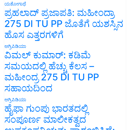
ಯಶೋಗಾಥೆ
ಪ್ರಹಲಾದ್ ಪ್ರಜಾಪತಿ: ಮಹೀಂದ್ರಾ
275 DI TU PP ಜೊತೆಗೆ ಯಶಸ್ಸಿನ
ಹೊಸ ಎತ್ತರಗಳಿಗೆ
ಅಗ್ರಿಪಿಡಿಯಾ
ವಿಮಲ್ ಕುಮಾರ್: ಕಡಿಮೆ
ಸಮಯದಲ್ಲಿ ಹೆಚ್ಚು ಕೆಲಸ –
ಮಹೀಂದ್ರ 275 DI TU PP
ಸಹಾಯದಿಂದ
ಅಗ್ರಿಪಿಡಿಯಾ
ಹೈಫಾ ಗುಂಪು ಭಾರತದಲ್ಲಿ
ಸಂಪೂರ್ಣ ಮಾಲೀಕತ್ವದ