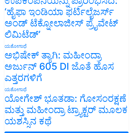
ಉಪಕಂಪನಿಯನ್ನು ಪ್ರಾರಂಭಿಸಿದೆ:
‘ಹೈಫಾ ಇಂಡಿಯಾ ಫರ್ಟಿಲೈಜರ್ಸ್
ಅಂಡ್ ಟೆಕ್ನೋಲಾಜೀಸ್ ಪ್ರೈವೇಟ್
ಲಿಮಿಟೆಡ್’
ಯಶೋಗಾಥೆ
ಅಭಿಷೇಕ್ ತ್ಯಾಗಿ: ಮಹೀಂದ್ರಾ
ಅರ್ಜುನ್ 605 DI ಜೊತೆ ಹೊಸ
ಎತ್ತರಗಳಿಗೆ
ಯಶೋಗಾಥೆ
ಯೋಗೇಶ್ ಭೂತಡಾ: ಗೋಸಂರಕ್ಷಣೆ
ಮತ್ತು ಮಹೀಂದ್ರಾ ಟ್ರ್ಯಾಕ್ಟರ್ ಮೂಲಕ
ಯಶಸ್ಸಿನ ಕಥೆ