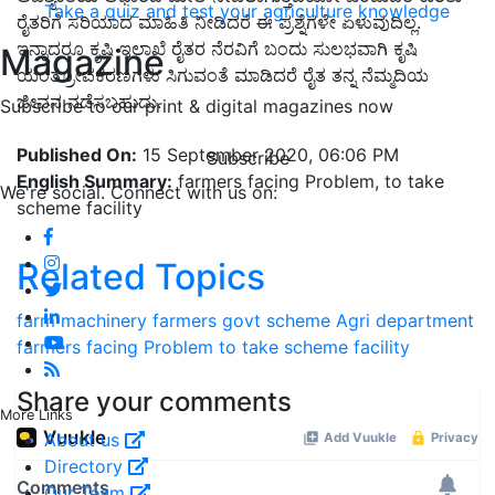
Take a quiz and test your agriculture knowledge
ರೈತರಿಗೆ ಸರಿಯಾದ ಮಾಹಿತಿ ನೀಡಿದರೆ ಈ ಪ್ರಶ್ನೆಗಳೇ ಏಳುವುದಿಲ್ಲ.
ಇನ್ನಾದರೂ ಕೃಷಿ ಇಲಾಖೆ ರೈತರ ನೆರವಿಗೆ ಬಂದು ಸುಲಭವಾಗಿ ಕೃಷಿ
Magazine
ಯಂತ್ರೋಪಕರಣಗಳು ಸಿಗುವಂತೆ ಮಾಡಿದರೆ ರೈತ ತನ್ನ ನೆಮ್ಮದಿಯ
ಜೀವನ ನಡೆಸಬಹುದು.
Subscribe to our print & digital magazines now
Published On:
15 September 2020, 06:06 PM
Subscribe
English Summary:
farmers facing Problem, to take
We're social. Connect with us on:
scheme facility
Related Topics
farm machinery
farmers
govt scheme
Agri department
farmers facing Problem
to take scheme facility
Share your comments
More Links
About us
Directory
Our Team