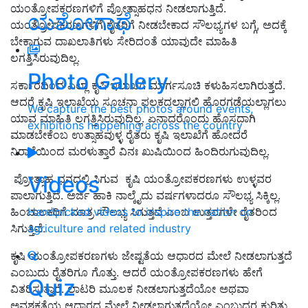
ಯಂತ್ರೋಪಕರಣಗಳಿಗೆ ಪ್ರೋತ್ಸಾಹಧನ ನೀಡಲಾಗುತ್ತಿದೆ.
ಯಶೋಗಾಥೆ
ಯಂತ್ರೋಪಕರಣಗಳಿಗೆ ರೈತರಿಗೆ ನೀಡಬೇಕಾದ ಸೌಲಭ್ಯಗಳ ಬಗ್ಗೆ, ಅದಕ್ಕೆ
ಬೇಕಾಗುವ ದಾಖಲಾತಿಗಳು ಸೇರಿದಂತೆ ಯಾವುದೇ ಮಾಹಿತಿ
ಲಗತ್ತಿಸಿರುವುದಿಲ್ಲ.
Photo Gallery
ಸರ್ಕಾರದಿಂದ ಎಲ್ಲಾ ಕೃಷಿ ಇಲಾಖೆಗೆ ಮಾರ್ಗಸೂಚಿ ಕಳುಹಿಸಲಾಗಿರುತ್ತದೆ.
ಆದರೆ ಕೃಷಿ ಇಲಾಖೆಯ ಸೂಚನಾ ಫಲಕದಲ್ಲಾಗಲಿ ಹೊರಗಡೆಯಲ್ಲಾಗಲು
We capture the best photos around events,
ಯಾವ ಮಾಹಿತಿ ಲಗತ್ತಿಸಿರುವುದಿಲ್ಲ. ಏನಾದರೊಂದು ಹೊಸದಾಗಿ
exhibitions happening across the country
ಮಾಡಬೇಕೆಂಬ ಉತ್ಸಾಹವುಳ್ಳ ರೈತರು ಕೃಷಿ ಇಲಾಖೆಗೆ ಹೋದರೆ
ನಿರಾಶೆಯಿಂದ ಮರಳುತ್ತಾರೆ ವಿನಃ ಖುಷಿಯಿಂದ ಹಿಂದಿರುಗುವುದಿಲ್ಲ.
Videos
ಪ್ರೋತ್ಸಾಹ ಧನದಲ್ಲಿ ಸಿಗುವ ಕೃಷಿ ಯಂತ್ರೋಪಕರಣಗಳು ಉಳ್ಳವರ
ಪಾಲಾಗುತ್ತಿದೆ. ಅರ್ಜಿ ಹಾಕಿ ನಾಲ್ಕೈದು ವರ್ಷಗಳಾದರೂ ಸೌಲಭ್ಯ ಸಿಕ್ಕಿಲ್ಲ.
ಹಿಂಬಾಲಕರಿಗೆ ಮಾತ್ರ ಸೌಲಭ್ಯ ಸಿಗುತ್ತದೆ ಎಂಬ ಉತ್ತರಗಳೇ ರೈತರಿಂದ
Handpicked videos to inspire the nation on
ಸಿಗುತ್ತಿವೆ.
agriculture and related industry
ಕೃಷಿ ಯಂತ್ರೋಪಕರಣಗಳು ಜೇಷ್ಟತೆಯ ಆಧಾರದ ಮೇಲೆ ನೀಡಲಾಗುತ್ತದೆ
ಎಂಬುದು ರೈತರಿಗೂ ಗೊತ್ತು. ಆದರೆ ಯಂತ್ರೋಪಕರಣಗಳು ಹೇಗೆ
Quiz
ವಿತರಿಸುತ್ತಾರೆ. ಲಾಟರಿ ಮೂಲಕ ನೀಡಲಾಗುತ್ತದೆಯೋ ಅಥವಾ
ಅವಶ್ಯಕತೆಯ ಆಧಾರದ ಮೇಲೆ ನೀಡಲಾಗುತ್ತದೆಯೋ ಎಂಬುದರ ಕುರಿತು