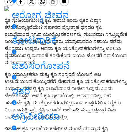
ಆರೋಗ್ಯ ಜೀವನ
ರೈತ ಸ್ನೇಹಿಯಾಗಬೇಕಿದ್ದ ಕೃಷಿ ಇಲಾಖೆ ಇಂದು ರೈತರ ವಿಶ್ವಾಸ
ಕಳೆದುಕೊಳ್ಳುತ್ತಿದೆಯೇ? ಸರ್ಕಾರದ ಪ್ರೋತ್ಸಾಹ ಧನದಡಿ ಕೃಷಿ
ಇಲಾಖೆಯಿಂದ ಸಿಗುವ ಯಂತ್ರೋಪಕರಣಗಳು, ಸುಲಭವಾಗಿ ಸಿಗುತ್ತಿಲ್ಲವೇಕೆ
ತೋಟಗಾರಿಕೆ
ಎಂಬ ಪ್ರಶ್ನೆಗಳು ಹುಟ್ಟುತ್ತಿವೆ. ರೈತರು ಯಾವುದಾದರೂ ಸಹಾಯ ಪಡೆದು
ಹೊಸದಾಗಿ ಉದ್ಯಮ ಅಥವಾ ಕೃಷಿ ಯಂತ್ರೋಪಕರಣಗಳನ್ನು ಖರೀದಿಸಿ
ವ್ಯವಸಾಯದಲ್ಲಿ ಸುಧಾರಣೆ ತರಬೇಕೆಂದು ಬಯಸಿ ಹೋದರೆ ನಿರಾಶೆಯಿಂದ
ಮರಳುವಂತಾಗಿದೆ.
ಪಶುಸಂಗೋಪನೆ
ಕೃಷಿ ಯಾಂತ್ರೀಕರಣ ಮತ್ತು ಕೃಷಿ ಸಂಸ್ಕರಣೆ ಯೋಜನೆ ಅಡಿ
ಉಳುಮೆಯಿಂದ ಕೊಯ್ಲುವರೆಗೆ ಬೇಕಾಗುವ ಕೃಷಿ ಯಂತ್ರೋಪಕರಣಗಳನ್ನು
ಇತರೆ
ರಿಯಾಯ್ತಿ ದರದಲ್ಲಿ ಕೃಷಿ ಇಲಾಖೆಯಿಂದ ನೀಡಲಾಗುವುದು ಎಂದು
ಹೇಳಲಾಗುತ್ತದೆ. ಆದರೆ ಕೃಷಿ ಇಲಾಖೆಯಲ್ಲಿ ಅನುದಾನವಿಲ್ಲ, ಈಗ
ಯಾವುದೇ ಕೃಷಿ ಯಂತ್ರೋಪಕರಣಗಳಿಲ್ಲ ಎಂಬ ಉತ್ತರಗಳಿಂದ ರೈತರು
ನಿರಾಶರಾಗುತ್ತಿದ್ದಾರೆ. ಕೃಷಿ ಇಲಾಖೆಗೆ ಅಲೆದಾಡಿ ಸುಸ್ತಾಗುತ್ತಿದ್ದಾರೆ ವಿನಃ
ಅಗ್ರಿಪೀಡಿಯಾ
ಅವರಿಗೆ ಯಾವುದೇ ಮಾಹಿತಿ ಸಿಗುತ್ತಿಲ್ಲ.
ಬಹುತೇಕ ಕೃಷಿ ಇಲಾಖೆಯ ಕಚೇರಿಗಳ ಮುಂದೆ ಯಾವ್ಯಾವ ಕೃಷಿ