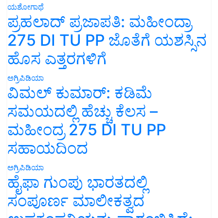
ಯಶೋಗಾಥೆ
ಪ್ರಹಲಾದ್ ಪ್ರಜಾಪತಿ: ಮಹೀಂದ್ರಾ
275 DI TU PP ಜೊತೆಗೆ ಯಶಸ್ಸಿನ
ಹೊಸ ಎತ್ತರಗಳಿಗೆ
ಅಗ್ರಿಪಿಡಿಯಾ
ವಿಮಲ್ ಕುಮಾರ್: ಕಡಿಮೆ
ಸಮಯದಲ್ಲಿ ಹೆಚ್ಚು ಕೆಲಸ –
ಮಹೀಂದ್ರ 275 DI TU PP
ಸಹಾಯದಿಂದ
ಅಗ್ರಿಪಿಡಿಯಾ
ಹೈಫಾ ಗುಂಪು ಭಾರತದಲ್ಲಿ
ಸಂಪೂರ್ಣ ಮಾಲೀಕತ್ವದ