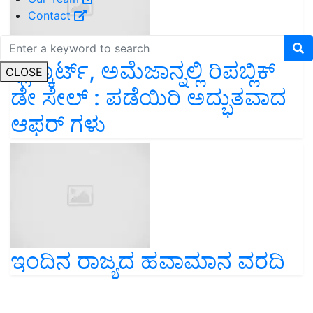
Contact
ಫ್ಲಿಪ್ಕಾರ್ಟ್, ಅಮೆಜಾನ್ನಲ್ಲಿ ರಿಪಬ್ಲಿಕ್
CLOSE
ಡೇ ಸೇಲ್ : ಪಡೆಯಿರಿ ಅದ್ಭುತವಾದ
ಆಫರ್ ಗಳು
ಇಂದಿನ ರಾಜ್ಯದ ಹವಾಮಾನ ವರದಿ