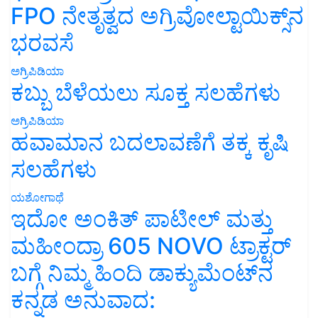
FPO ನೇತೃತ್ವದ ಅಗ್ರಿವೋಲ್ಟಾಯಿಕ್ಸ್‌ನ
ಭರವಸೆ
ಅಗ್ರಿಪಿಡಿಯಾ
ಕಬ್ಬು ಬೆಳೆಯಲು ಸೂಕ್ತ ಸಲಹೆಗಳು
ಅಗ್ರಿಪಿಡಿಯಾ
ಹವಾಮಾನ ಬದಲಾವಣೆಗೆ ತಕ್ಕ ಕೃಷಿ
ಸಲಹೆಗಳು
ಯಶೋಗಾಥೆ
ಇದೋ ಅಂಕಿತ್ ಪಾಟೀಲ್ ಮತ್ತು
ಮಹೀಂದ್ರಾ 605 NOVO ಟ್ರಾಕ್ಟರ್
ಬಗ್ಗೆ ನಿಮ್ಮ ಹಿಂದಿ ಡಾಕ್ಯುಮೆಂಟ್‌ನ
ಕನ್ನಡ ಅನುವಾದ: