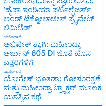
ಉಪಕಂಪನಿಯನ್ನು ಪ್ರಾರಂಭಿಸಿದೆ:
‘ಹೈಫಾ ಇಂಡಿಯಾ ಫರ್ಟಿಲೈಜರ್ಸ್
ಅಂಡ್ ಟೆಕ್ನೋಲಾಜೀಸ್ ಪ್ರೈವೇಟ್
ಲಿಮಿಟೆಡ್’
ಯಶೋಗಾಥೆ
ಅಭಿಷೇಕ್ ತ್ಯಾಗಿ: ಮಹೀಂದ್ರಾ
ಅರ್ಜುನ್ 605 DI ಜೊತೆ ಹೊಸ
ಎತ್ತರಗಳಿಗೆ
ಯಶೋಗಾಥೆ
ಯೋಗೇಶ್ ಭೂತಡಾ: ಗೋಸಂರಕ್ಷಣೆ
ಮತ್ತು ಮಹೀಂದ್ರಾ ಟ್ರ್ಯಾಕ್ಟರ್ ಮೂಲಕ
ಯಶಸ್ಸಿನ ಕಥೆ