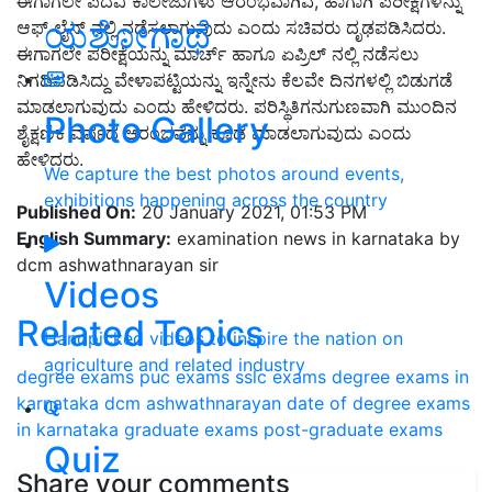
ಈಗಾಗಲೇ ಪದವಿ ಕಾಲೇಜುಗಳು ಆರಂಭವಾಗಿವೆ, ಹಾಗಾಗಿ ಪರೀಕ್ಷೆಗಳನ್ನು
ಯಶೋಗಾಥೆ
ಆಫ್ ಲೈನ್ ನಲ್ಲಿ ನಡೆಸಲಾಗುವುದು ಎಂದು ಸಚಿವರು ದೃಢಪಡಿಸಿದರು.
ಈಗಾಗಲೇ ಪರೀಕ್ಷೆಯನ್ನು ಮಾರ್ಚ್ ಹಾಗೂ ಏಪ್ರಿಲ್ ನಲ್ಲಿ ನಡೆಸಲು
ನಿಗದಿಪಡಿಸಿದ್ದು ವೇಳಾಪಟ್ಟಿಯನ್ನು ಇನ್ನೇನು ಕೆಲವೇ ದಿನಗಳಲ್ಲಿ ಬಿಡುಗಡೆ
ಮಾಡಲಾಗುವುದು ಎಂದು ಹೇಳಿದರು. ಪರಿಸ್ಥಿತಿಗನುಗುಣವಾಗಿ ಮುಂದಿನ
Photo Gallery
ಶೈಕ್ಷಣಿಕ ವರ್ಷದ ಆರಂಭವನ್ನು ಕೂಡ ಮಾಡಲಾಗುವುದು ಎಂದು
ಹೇಳಿದರು.
We capture the best photos around events,
exhibitions happening across the country
Published On:
20 January 2021, 01:53 PM
English Summary:
examination news in karnataka by
dcm ashwathnarayan sir
Videos
Related Topics
Handpicked videos to inspire the nation on
agriculture and related industry
degree exams
puc exams
sslc exams
degree exams in
karnataka
dcm ashwathnarayan
date of degree exams
in karnataka
graduate exams
post-graduate exams
Quiz
Share your comments