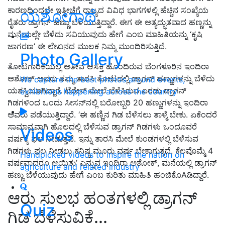
ಕಾರಣದಿಂದಲೇ ಇತ್ತೀಚೆಗೆ ರಾಜ್ಯದ ವಿವಿಧ ಭಾಗಗಳಲ್ಲಿ ಹೆಚ್ಚಿನ ಸಂಖ್ಯೆಯ
ಯಶೋಗಾಥೆ
ರೈತರು ಡ್ರಾಗನ್ ಹಣ್ಣು ಬೆಳೆಯುತ್ತಿದ್ದಾರೆ. ಈಗ ಈ ಅತ್ಯದ್ಭುತವಾದ ಹಣ್ಣನ್ನು
ಮನೆಯಲ್ಲೇ ಬೆಳೆದು ಸವಿಯುವುದು ಹೇಗೆ ಎಂಬ ಮಾಹಿತಿಯನ್ನು ‘ಕೃಷಿ
ಜಾಗರಣ’ ಈ ಲೇಖನದ ಮುಲಕ ನಿಮ್ಮ ಮುಂದಿರಿಸುತ್ತಿದೆ.
Photo Gallery
ತೋಟಗಾರಿಕೆಯಲ್ಲಿ ಅತೀವ ಆಸಕ್ತಿ ಹೊಂದಿರುವ ಬೆಂಗಳೂರಿನ ಇಂದಿರಾ
ಅಶೋಕ್ ಅವರು ತಮ್ಮ ತಾರಸಿ ತೋಟದಲ್ಲಿ ಡ್ರಾಗನ್ ಹಣ್ಣುಗಳನ್ನು ಬೆಳೆದು
We capture the best photos around events,
ಯಶಸ್ವಿಯಾಗಿದ್ದಾರೆ. ಟೆರೇಸ್ ಮೇಲೆ ಬೆಳೆಸಿರುವ ಎರಡು ಡ್ರಾಗನ್
exhibitions happening across the country
ಗಿಡಗಳಿಂದ ಒಂದು ಸೀಸನ್‌ನಲ್ಲಿ ಬರೋಬ್ಬರಿ 20 ಹಣ್ಣುಗಳನ್ನು ಇಂದಿರಾ
ಅವರು ಪಡೆಯುತ್ತಿದ್ದಾರೆ. ‘ಈ ಹಣ್ಣಿನ ಗಿಡ ಬೆಳೆಸಲು ತಾಳ್ಮೆ ಬೇಕು. ಏಕೆಂದರೆ
ಸಾಮಾನ್ಯವಾಗಿ ಹೊಲದಲ್ಲಿ ಬೆಳೆಸುವ ಡ್ರಾಗನ್ ಗಿಡಗಳು ಒಂದೂವರೆ
Videos
ವರ್ಷಕ್ಕೆ ಫಲ ನೀಡುತ್ತವೆ. ಇನ್ನು ತಾರಸಿ ಮೇಲೆ ಕುಂಡಗಳಲ್ಲಿ ಬೆಳೆಸುವ
ಗಿಡಗಳು ಫಲ ನೀಡಲು ಕನಿಷ್ಠ ಮೂರು ವರ್ಷ ಬೇಕಾಗುತ್ತದೆ. ಕೆಲವೊಮ್ಮೆ 4
Handpicked videos to inspire the nation on
ವರ್ಷವಾದರೂ ಆಯಿತು’ ಎನ್ನುವ ಇಂದಿರಾ ಅಶೋಕ್, ಮನೆಯಲ್ಲಿ ಡ್ರಾಗನ್
agriculture and related industry
ಹಣ್ಣು ಬೆಳೆಯುವುದು ಹೇಗೆ ಎಂಬ ಕುರಿತು ಮಾಹಿತಿ ಹಂಚಿಕೊAಡಿದ್ದಾರೆ.
ಆರು ಸುಲಭ ಹಂತಗಳಲ್ಲಿ ಡ್ರಾಗನ್
Quiz
ಗಿಡ ಬೆಳೆಸುವಿಕೆ...