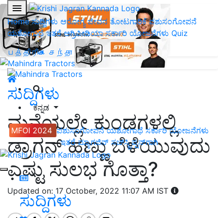
Home
ಸುದ್ದಿಗಳು
ಆರೋಗ್ಯ ಜೀವನ
ತೋಟಗಾರಿಕೆ
ಪಶುಸಂಗೋಪನೆ
ಯಶೋಗಾಥೆ
ಇತರೆ
ಅಗ್ರಿಪೀಡಿಯಾ
ಸರ್ಕಾರಿ ಯೋಜನೆಗಳು
Quiz
பத்திரிகை சந்தா
ಸುದ್ದಿಗಳು
ಕನ್ನಡ
ಮನೆಯಲ್ಲೇ ಕುಂಡಗಳಲ್ಲಿ
MFOI 2024
ಪಶುಸಂಗೋಪನೆ
ಯಶೋಗಾಥೆ
ಸರ್ಕಾರಿ ಯೋಜನೆಗಳು
ಡ್ರಾಗನ್ ಹಣ್ಣು ಬೆಳೆಯುವುದು
ಇತರೆ
ಮ್ಯಾಗಜಿನ್‌ ಸಬ್‌ಸ್ಕ್ರಿಪ್ಷನ್‌ಗಾಗಿ
ಎಷ್ಟು ಸುಲಭ ಗೊತ್ತಾ?
Updated on: 17 October, 2022 11:07 AM IST
ಸುದ್ದಿಗಳು