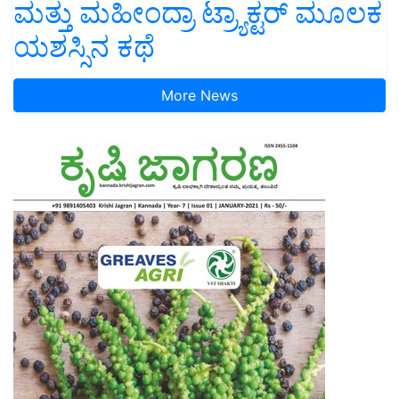
ಮತ್ತು ಮಹೀಂದ್ರಾ ಟ್ರ್ಯಾಕ್ಟರ್ ಮೂಲಕ
ಯಶಸ್ಸಿನ ಕಥೆ
More News