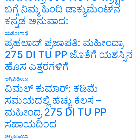
ಬಗ್ಗೆ ನಿಮ್ಮ ಹಿಂದಿ ಡಾಕ್ಯುಮೆಂಟ್‌ನ
ಕನ್ನಡ ಅನುವಾದ:
ಯಶೋಗಾಥೆ
ಪ್ರಹಲಾದ್ ಪ್ರಜಾಪತಿ: ಮಹೀಂದ್ರಾ
275 DI TU PP ಜೊತೆಗೆ ಯಶಸ್ಸಿನ
ಹೊಸ ಎತ್ತರಗಳಿಗೆ
ಅಗ್ರಿಪಿಡಿಯಾ
ವಿಮಲ್ ಕುಮಾರ್: ಕಡಿಮೆ
ಸಮಯದಲ್ಲಿ ಹೆಚ್ಚು ಕೆಲಸ –
ಮಹೀಂದ್ರ 275 DI TU PP
ಸಹಾಯದಿಂದ
ಅಗ್ರಿಪಿಡಿಯಾ