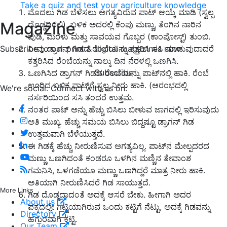
Take a quiz and test your agriculture knowledge
ಮೊದಲು ಗಿಡ ಬೆಳೆಸಲು ಅಗತ್ಯವಿರುವ ಪಾಟ್ ಆಯ್ಕೆ ಮಾಡಿ (ಸ್ವಲ್ಪ
Magazine
ದೊಡ್ಡದಿರಲಿ), ಬಳಿಕ ಅದರಲ್ಲಿ ಕೆಂಪು ಮಣ್ಣು, ತೆಂಗಿನ ನಾರಿನ
ಪುಡಿ, ಮರಳು ಮತ್ತು ಸಾವಯವ ಗೊಬ್ಬರ (ಕಾಂಪೋಸ್ಟ್) ತುಂಬಿ.
ನೀವು ಡ್ರಾಗನ್ ಗಿಡದ ರೆಂಬೆಯನ್ನು ಕತ್ತರಿಸಿ ಸಸಿ ಮಾಡುವುದಾದರೆ
Subscribe to our print & digital magazines now
ಕತ್ತರಿಸಿದ ರೆಂಬೆಯನ್ನು ನಾಲ್ಕು ದಿನ ನೆರಳಲ್ಲಿ ಒಣಗಿಸಿ.
Subscribe
ಒಣಗಿಸಿದ ಡ್ರಾಗನ್ ಗಿಡದ ರೆಂಬೆಯನ್ನು ಪಾಟ್‌ನಲ್ಲಿ ಹಾಕಿ. ರೆಂಬೆ
ಊರಿದ ಬಳಿಕ ಪಾಟ್‌ಗೆ ಸ್ವಲ್ಪ ನೀರು ಹಾಕಿ. (ಆರಂಭದಲ್ಲಿ
We're social. Connect with us on:
ನರ್ಸರಿಯಿಂದ ಸಸಿ ತಂದರೆ ಉತ್ತಮ.
ನಂತರ ಪಾಟ್ ಅನ್ನು ಹೆಚ್ಚು ಬಿಸಿಲು ಬೀಳುವ ಜಾಗದಲ್ಲಿ ಇರಿಸುವುದು
ಅತಿ ಮುಖ್ಯ. ಹೆಚ್ಚು ಸಮಯ ಬಿಸಿಲು ಬಿದ್ದಷ್ಟೂ ಡ್ರಾಗನ್ ಗಿಡ
ಉತ್ತಮವಾಗಿ ಬೆಳೆಯುತ್ತದೆ.
ಈ ಗಿಡಕ್ಕೆ ಹೆಚ್ಚು ನೀರುಣಿಸುವ ಅಗತ್ಯವಿಲ್ಲ. ಪಾಟ್‌ನ ಮೇಲ್ಪದರದ
ಮಣ್ಣು ಒಣಗಿದಂತೆ ಕಂಡರೂ ಒಳಗಿನ ಮಣ್ಣಿನ ತೇವಾಂಶ
ಗಮನಿಸಿ, ಒಳಗಡೆಯೂ ಮಣ್ಣು ಒಣಗಿದ್ದರೆ ಮಾತ್ರ ನೀರು ಹಾಕಿ.
ಅತಿಯಾಗಿ ನೀರುಣಿಸಿದರೆ ಗಿಡ ಸಾಯುತ್ತದೆ.
More Links
ಗಿಡ ದೊಡ್ಡದಾದಂತೆ ಅದಕ್ಕೆ ಆಸರೆ ಬೇಕು. ಹೀಗಾಗಿ ಅದರ
About us
ಪಕ್ಕದಲ್ಲೇ ಗಟ್ಟಿಯಾಗಿರುವ ಒಂದು ಕಟ್ಟಿಗೆ ನೆಟ್ಟು, ಅದಕ್ಕೆ ಗಿಡವನ್ನು
Directory
ಹಗುರವಾಗಿ ಕಟ್ಟಿ.
Our Team