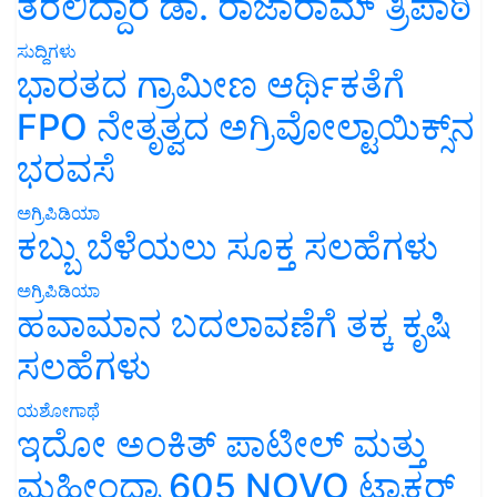
ತರಲಿದ್ದಾರೆ ಡಾ. ರಾಜಾರಾಮ್ ತ್ರಿಪಾಠಿ
ಸುದ್ದಿಗಳು
ಭಾರತದ ಗ್ರಾಮೀಣ ಆರ್ಥಿಕತೆಗೆ
FPO ನೇತೃತ್ವದ ಅಗ್ರಿವೋಲ್ಟಾಯಿಕ್ಸ್‌ನ
ಭರವಸೆ
ಅಗ್ರಿಪಿಡಿಯಾ
ಕಬ್ಬು ಬೆಳೆಯಲು ಸೂಕ್ತ ಸಲಹೆಗಳು
ಅಗ್ರಿಪಿಡಿಯಾ
ಹವಾಮಾನ ಬದಲಾವಣೆಗೆ ತಕ್ಕ ಕೃಷಿ
ಸಲಹೆಗಳು
ಯಶೋಗಾಥೆ
ಇದೋ ಅಂಕಿತ್ ಪಾಟೀಲ್ ಮತ್ತು
ಮಹೀಂದ್ರಾ 605 NOVO ಟ್ರಾಕ್ಟರ್