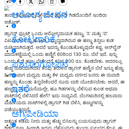
ಆರೋಗ್ಯ ಜೀವನ
ತಾರಸಿ ತೋಟದಲ್ಲಿ ಬೆಳೆಸಿರುವ ಡ್ರಾಗನ್ ಗಿಡದೊಂದಿಗೆ ಇಂದಿರಾ
ಅಶೋಕ್.
ಡ್ರಾಗನ್ ಫ್ರೂಟ್ ಒಂದು ಆರೋಗ್ಯದಾಯಕ ಹಣ್ಣು. ‘ಸಿ’ ಮತ್ತು ‘ಬಿ’
ತೋಟಗಾರಿಕೆ
ವಿಟಮಿನ್‌ಗಳನ್ನು ಹೊಂದಿ ಸಮೃದ್ಧವಾಗಿರುವ ಈ ಹಣ್ಣು ತಿನ್ನಲು ಕುಡ
ರುಚಿಯಾಗಿರುತ್ತದೆ. ಆದರೆ ಇದನ್ನು ಕೊಂಡುಕೊಳ್ಳುವುದೇ ಕಷ್ಟ. ಆನ್‌ಲೈನ್
ಮಾರುಕಟ್ಟೆಯಲ್ಲಿ ಒಂದು ಹಣ್ಣಿಗೆ 80ರಿಂದ 130 ರೂ. ಬೆಲೆ ಇದೆ. ಇನ್ನು
ಒಂದು ಕೆ.ಜಿ ಹಣ್ಣು ಬೇಕೆಂದರೆ ಕನಿಷ್ಠ 200 ರೂ. ಕೊಡಬೇಕು. ಅದರಲ್ಲೂ
ಪಶುಸಂಗೋಪನೆ
ಹೆಚ್ಚು ರುಚಿಯಾಗಿರುವ ಕೆಂಪು ತಿರುಳಿನ ಡ್ರಾಗನ್ ಹಣ್ಣಿನ ಬೆಲೆ ಇನ್ನೂ ಹೆಚ್ಚು.
ಹೀಗಿರುವಾಗ ಮಧ್ಯಮ ಮತ್ತು ಕೆಳ ಮಧ್ಯಮ ವರ್ಗದ ಜನರು ಈ ದುಬಾರಿ
ಹಣ್ಣನ್ನು ಕೊಂಡು ತಿನ್ನಬೇಕೆಂದರೆ ನೂರು ಬಾರಿ ಯೋಚಿಸಬೇಕು. ಆದರೆ, ಈ
ಇತರೆ
ಹಣ್ಣನ್ನು ನಿಮ್ಮ ಮನೆಯಲ್ಲೇ, ಹೂ ಗಿಡಗಳನ್ನು ಬೆಳೆಸುವ ಕುಂಡ ಅಥವಾ
ಪಾಟ್‌ನಲ್ಲಿ ಬೆಳೆಸಿದರೆ ಹೇಗೆ? ಇದು ಸಾಧ್ಯವಿದೆ. ಬೆಂಗಳೂರಿನಲ್ಲಿ ಹಲವಾರು
ಮಹಿಳೆಯರು ಪಾಟ್‌ಗಳಲ್ಲಿ ಡ್ರಾಗನ್ ಗಿಡ ಬೆಳೆಸಿ, ಹಣ್ಣುಗಳನ್ನು
ಪಡೆಯುತ್ತಿದ್ದಾರೆ.
ಅಗ್ರಿಪೀಡಿಯಾ
ಅತ್ಯಂತ ಕಡಿಮೆ ನೀರು ಮತ್ತು ಹೆಚ್ಚು ಬಿಸಿಲನ್ನು ಬಯಸುವುದು ಡ್ರಾಗನ್
ಗಿಡದ ಗುಣ. ಹೀಗಾಗಿ ಇದನ್ನು ಬೆಳೆಸುವುದು ತುಂಬಾ ಸುಲಭದ ಕೆಲಸ. ಈ