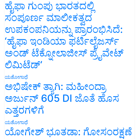
ಹೈಫಾ ಗುಂಪು ಭಾರತದಲ್ಲಿ
ಸಂಪೂರ್ಣ ಮಾಲೀಕತ್ವದ
ಉಪಕಂಪನಿಯನ್ನು ಪ್ರಾರಂಭಿಸಿದೆ:
‘ಹೈಫಾ ಇಂಡಿಯಾ ಫರ್ಟಿಲೈಜರ್ಸ್
ಅಂಡ್ ಟೆಕ್ನೋಲಾಜೀಸ್ ಪ್ರೈವೇಟ್
ಲಿಮಿಟೆಡ್’
ಯಶೋಗಾಥೆ
ಅಭಿಷೇಕ್ ತ್ಯಾಗಿ: ಮಹೀಂದ್ರಾ
ಅರ್ಜುನ್ 605 DI ಜೊತೆ ಹೊಸ
ಎತ್ತರಗಳಿಗೆ
ಯಶೋಗಾಥೆ
ಯೋಗೇಶ್ ಭೂತಡಾ: ಗೋಸಂರಕ್ಷಣೆ