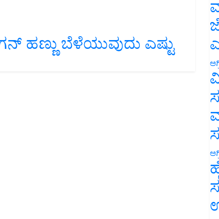
ಮ
ಜ
ಗನ್ ಹಣ್ಣು ಬೆಳೆಯುವುದು ಎಷ್ಟು
ಎ
ಅಗ
ವ
ಸ
ಮ
ಅಗ
ಹ
ಸ
ಉ