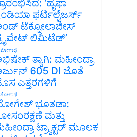
್ರಾರಂಭಿಸಿದೆ: ‘ಹೈಫಾ
ಂಡಿಯಾ ಫರ್ಟಿಲೈಜರ್ಸ್
ಂಡ್ ಟೆಕ್ನೋಲಾಜೀಸ್
್ರೈವೇಟ್ ಲಿಮಿಟೆಡ್’
ಶೋಗಾಥೆ
ಭಿಷೇಕ್ ತ್ಯಾಗಿ: ಮಹೀಂದ್ರಾ
ರ್ಜುನ್ 605 DI ಜೊತೆ
ೊಸ ಎತ್ತರಗಳಿಗೆ
ಶೋಗಾಥೆ
ೋಗೇಶ್ ಭೂತಡಾ:
ೋಸಂರಕ್ಷಣೆ ಮತ್ತು
ಹೀಂದ್ರಾ ಟ್ರ್ಯಾಕ್ಟರ್ ಮೂಲಕ