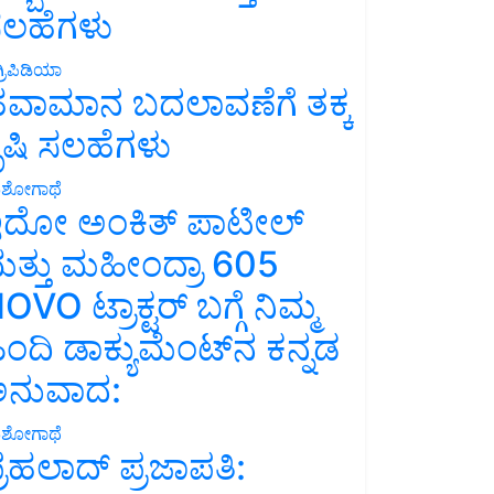
ಲಹೆಗಳು
್ರಿಪಿಡಿಯಾ
ವಾಮಾನ ಬದಲಾವಣೆಗೆ ತಕ್ಕ
ೃಷಿ ಸಲಹೆಗಳು
ಶೋಗಾಥೆ
ದೋ ಅಂಕಿತ್ ಪಾಟೀಲ್
ತ್ತು ಮಹೀಂದ್ರಾ 605
OVO ಟ್ರಾಕ್ಟರ್ ಬಗ್ಗೆ ನಿಮ್ಮ
ಿಂದಿ ಡಾಕ್ಯುಮೆಂಟ್‌ನ ಕನ್ನಡ
ನುವಾದ:
ಶೋಗಾಥೆ
್ರಹಲಾದ್ ಪ್ರಜಾಪತಿ: