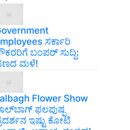
overnment
mployees ಸರ್ಕಾರಿ
ೌಕರರಿಗೆ ಬಂಪರ್‌ ಸುದ್ದಿ:
ಣದ ಮಳೆ!
albagh Flower Show
ಾಲ್‌ಬಾಗ್ ಫಲಪುಷ್ಪ
್ರದರ್ಶನ ಇಷ್ಟು ಕೋಟಿ