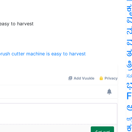
ಕ
easy to harvest
ವ
ನ
ಮ
rush cutter machine is easy to harvest
ತ
ತ
ಸುದ
ಭ
F
ಅ
ಅಗ
ಕ