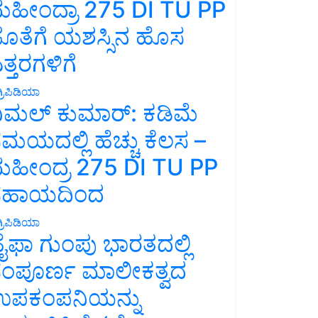
ಹೀಂದ್ರಾ 275 DI TU PP
ೊತೆಗೆ ಯಶಸ್ಸಿನ ಹೊಸ
ತ್ತರಗಳಿಗೆ
್ರಿಪಿಡಿಯಾ
ಿಮಲ್ ಕುಮಾರ್: ಕಡಿಮೆ
ಮಯದಲ್ಲಿ ಹೆಚ್ಚು ಕೆಲಸ –
ಹೀಂದ್ರ 275 DI TU PP
ಸಹಾಯದಿಂದ
್ರಿಪಿಡಿಯಾ
ೈಫಾ ಗುಂಪು ಭಾರತದಲ್ಲಿ
ಂಪೂರ್ಣ ಮಾಲೀಕತ್ವದ
ಪಕಂಪನಿಯನ್ನು