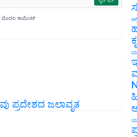
ಸ
ಅಗ
ಹ
ಕ
ಯ
ಇ
ಮ
N
ಹ
ಲವು ಪ್ರದೇಶದ ಜಲಾವೃತ
ಅ
ಯ
ಪ