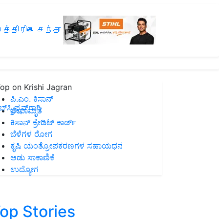
த்திரிகை சந்தா
op on Krishi Jagran
ಪಿ.ಎಂ. ಕಿಸಾನ್
ಸ್ಕ್ರಿಪ್ಷನ್‌ಗಾಗಿ
ಜೀವಾಮೃತ
ಕಿಸಾನ್ ಕ್ರೇಡಿಟ್ ಕಾರ್ಡ್
ಬೆಳೆಗಳ ರೋಗ
ಕೃಷಿ ಯಂತ್ರೋಪಕರಣಗಳ ಸಹಾಯಧನ
ಆಡು ಸಾಕಾಣಿಕೆ
ಉದ್ಯೋಗ
op Stories