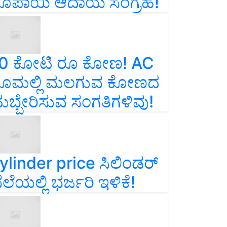
ೂಪಾಯಿ ಆದಾಯ ಸಂಗ್ರಹ!
0 ಕೋಟಿ ರೂ ಕೋಣ! AC
ೂಮಲ್ಲಿ ಮಲಗುವ ಕೋಣದ
ುಬ್ಬೇರಿಸುವ ಸಂಗತಿಗಳಿವು!
ylinder price ಸಿಲಿಂಡರ್‌
ೆಲೆಯಲ್ಲಿ ಭರ್ಜರಿ ಇಳಿಕೆ!