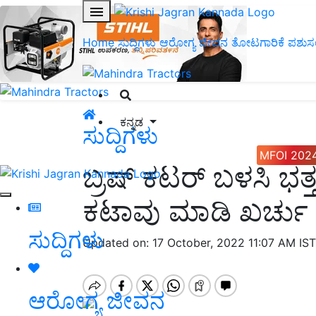
Home
ಸುದ್ದಿಗಳು
ಆರೋಗ್ಯ ಜೀವನ
ತೋಟಗಾರಿಕೆ
ಪಶುಸ
ಕನ್ನಡ
ಸುದ್ದಿಗಳು
MFOI 202
ಬ್ರಷ್ ಕಟರ್ ಬಳಸಿ ಭತ
ಕಟಾವು ಮಾಡಿ ಖರ್ಚು
ಸುದ್ದಿಗಳು
Updated on: 17 October, 2022 11:07 AM IS
ಆರೋಗ್ಯ ಜೀವನ