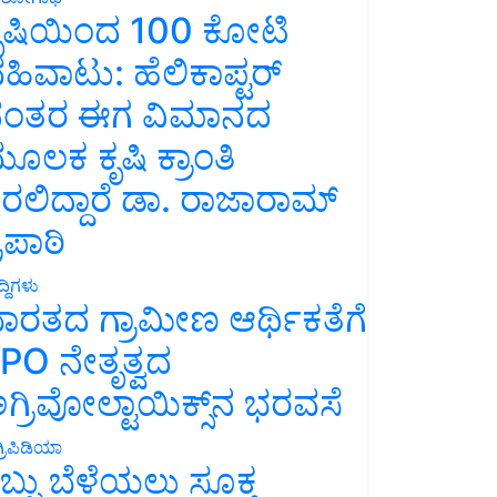
ೃಷಿಯಿಂದ 100 ಕೋಟಿ
ಹಿವಾಟು: ಹೆಲಿಕಾಪ್ಟರ್
ಂತರ ಈಗ ವಿಮಾನದ
ೂಲಕ ಕೃಷಿ ಕ್ರಾಂತಿ
ರಲಿದ್ದಾರೆ ಡಾ. ರಾಜಾರಾಮ್
್ರಿಪಾಠಿ
್ದಿಗಳು
ಾರತದ ಗ್ರಾಮೀಣ ಆರ್ಥಿಕತೆಗೆ
PO ನೇತೃತ್ವದ
ಗ್ರಿವೋಲ್ಟಾಯಿಕ್ಸ್‌ನ ಭರವಸೆ
್ರಿಪಿಡಿಯಾ
ಬ್ಬು ಬೆಳೆಯಲು ಸೂಕ್ತ