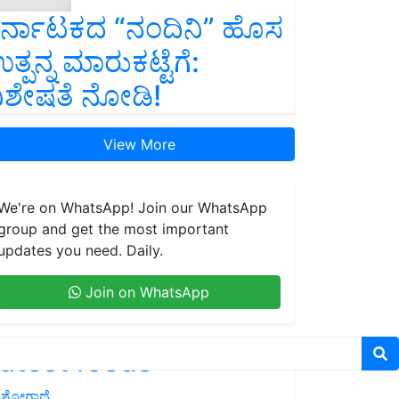
ರ್ನಾಟಕದ “ನಂದಿನಿ” ಹೊಸ
ತ್ಪನ್ನ ಮಾರುಕಟ್ಟೆಗೆ:
ಿಶೇಷತೆ ನೋಡಿ!
View More
We're on WhatsApp! Join our WhatsApp
group and get the most important
updates you need. Daily.
Join on WhatsApp
atest feeds
ಶೋಗಾಥೆ