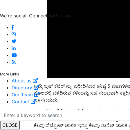
We're social. Connect with us on:
More Links
ಒಮ್ಮೆ ಬ್ರಷ್ ಕಟರ್ ನ್ನು ಖರೀದಿಸಿದರೆ ಕನಿಷ್ಠ 5 ವರ್ಷಗ
About us
ಹೊಲದಲ್ಲಿ ಬೆಳೆದಿರುವ ಕಳೆಯನ್ನು ಸಹ ಸುಲಭವಾಗಿ ಕತ್ತರಿಸ
Directory
ಬಳಸಬಹುದು.
Our Team
Contact
ಬ್ರಷ್ ಕಟರ್ ಬೆಲೆ:
ಇದರ ಬೆಲೆ ಆಯಾ ಕಂಪನಿಯನ್ನು ಅವಲಂ
8 ಸಾವಿರದಿಂದ 32 ಸಾವಿರ ರೂಪಾಯಿಯವರೆಗೆ ಬ್ರಷ್ ಕಟರ್ ಬ
ಕೆಲವು ಪೆಟ್ರೋಲ್ ಚಾಲಿತ ಇನ್ನೂ ಕೆಲವು ಡೀಸೆಲ್ ಚಾಲಿತ 
CLOSE
ಖರೀದಿಸಬಹುದು.