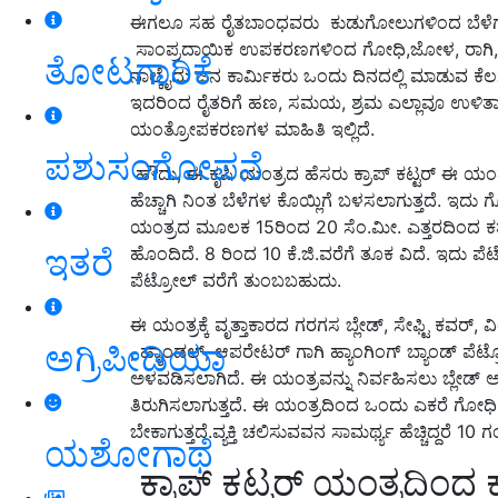
ಈಗಲೂ ಸಹ ರೈತಬಾಂಧವರು ಕುಡುಗೋಲುಗಳಿಂದ ಬೆಳೆಗಳನ್
ಸಾಂಪ್ರದಾಯಿಕ ಉಪಕರಣಗಳಿಂದ ಗೋಧಿ,ಜೋಳ, ರಾಗಿ, ಭತ್ತ ಸ
ತೋಟಗಾರಿಕೆ
ನಾಲ್ಕೈದು ಜನ ಕಾರ್ಮಿಕರು ಒಂದು ದಿನದಲ್ಲಿ ಮಾಡುವ ಕೆಲಸ
ಇದರಿಂದ ರೈತರಿಗೆ ಹಣ, ಸಮಯ, ಶ್ರಮ ಎಲ್ಲಾವೂ ಉಳಿತಾಯ
ಯಂತ್ರೋಪಕರಣಗಳ ಮಾಹಿತಿ ಇಲ್ಲಿದೆ.
ಪಶುಸಂಗೋಪನೆ
ಹೌದು, ಈ ಕೃಷಿ ಯಂತ್ರದ ಹೆಸರು ಕ್ರಾಪ್ ಕಟ್ಟರ್ ಈ ಯಂತ
ಹೆಚ್ಚಾಗಿ ನಿಂತ ಬೆಳೆಗಳ ಕೊಯ್ಲಿಗೆ ಬಳಸಲಾಗುತ್ತದೆ. ಇದ
ಯಂತ್ರದ ಮೂಲಕ 15ರಿಂದ 20 ಸೆಂ.ಮೀ. ಎತ್ತರದಿಂದ ಕತ್ತ
ಇತರೆ
ಹೊಂದಿದೆ. 8 ರಿಂದ 10 ಕೆ.ಜಿ.ವರೆಗೆ ತೂಕ ವಿದೆ. ಇದು ಪೆ
ಪೆಟ್ರೋಲ್ ವರೆಗೆ ತುಂಬಬಹುದು.
ಈ ಯಂತ್ರಕ್ಕೆ ವೃತ್ತಾಕಾರದ ಗರಗಸ ಬ್ಲೇಡ್, ಸೇಫ್ಟಿ ಕವರ್, ವ
ಅಗ್ರಿಪೀಡಿಯಾ
, ಹ್ಯಾಂಡಲ್, ಆಪರೇಟರ್ ಗಾಗಿ ಹ್ಯಾಂಗಿಂಗ್ ಬ್ಯಾಂಡ್ ಪೆಟ್
ಅಳವಡಿಸಲಾಗಿದೆ. ಈ ಯಂತ್ರವನ್ನು ನಿರ್ವಹಿಸಲು ಬ್ಲೇಡ್ ಅ
ತಿರುಗಿಸಲಾಗುತ್ತದೆ. ಈ ಯಂತ್ರದಿಂದ ಒಂದು ಎಕರೆ ಗೋ
ಬೇಕಾಗುತ್ತದೆ.ವ್ಯಕ್ತಿ ಚಲಿಸುವವನ ಸಾಮರ್ಥ್ಯ ಹೆಚ್ಚಿದ್ದರ
ಯಶೋಗಾಥೆ
ಕ್ರಾಪ್ ಕಟ್ಟರ್ ಯಂತ್ರದಿಂ