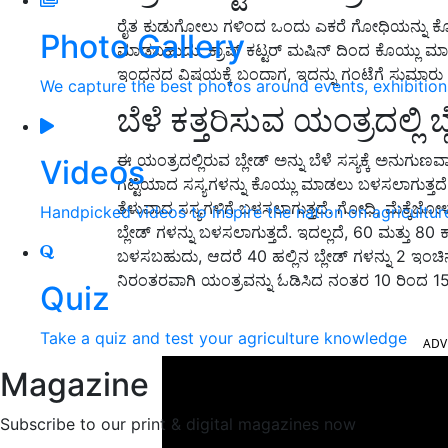
ರೈತ ಕುಡುಗೋಲು ಗಳಿಂದ ಒಂದು ಎಕರೆ ಗೋಧಿಯನ್ನು ಕೊ
Photo Gallery
ಮಾಡಬಹುದು. ಕ್ರಾಪ್ ಕಟ್ಟರ್ ಮಷಿನ್ ದಿಂದ ಕೊಯ್ಲು ಮಾಡಿದ
ಇಂಧನದ ವಿಷಯಕ್ಕೆ ಬಂದಾಗ, ಇದನ್ನು ಗಂಟೆಗೆ ಸುಮಾರು 1
We capture the best photos around events, exhibitio
ಬೆಳೆ ಕತ್ತರಿಸುವ ಯಂತ್ರದಲ್ಲಿ
ಈ ಯಂತ್ರದಲ್ಲಿರುವ ಬ್ಲೇಡ್ ಅನ್ನು ಬೆಳೆ ಸಸ್ಯಕ್ಕೆ ಅನುಗುಣವಾಗ
Videos
ಗಟ್ಟಿಯಾದ ಸಸ್ಯಗಳನ್ನು ಕೊಯ್ಲು ಮಾಡಲು ಬಳಸಲಾಗುತ್ತದೆ.
ತೆಳುವಾದ ಸಸ್ಯಗಳಿಗೆ ಬಳಸಲಾಗುತ್ತದೆ. ಗೋಧಿ, ಮೆಕ್ಕೆಜ
Handpicked videos to inspire the nation on agricultur
ಬ್ಲೇಡ್ ಗಳನ್ನು ಬಳಸಲಾಗುತ್ತದೆ. ಇದಲ್ಲದೆ, 60 ಮತ್ತು 80
ಬಳಸಬಹುದು, ಆದರೆ 40 ಹಲ್ಲಿನ ಬ್ಲೇಡ್ ಗಳನ್ನು 2 ಇಂಚಿ
ನಿರಂತರವಾಗಿ ಯಂತ್ರವನ್ನು ಓಡಿಸಿದ ನಂತರ 10 ರಿಂದ 
Quiz
ADV
Take a quiz and test your agriculture knowledge
Magazine
Subscribe to our print & digital magazines now