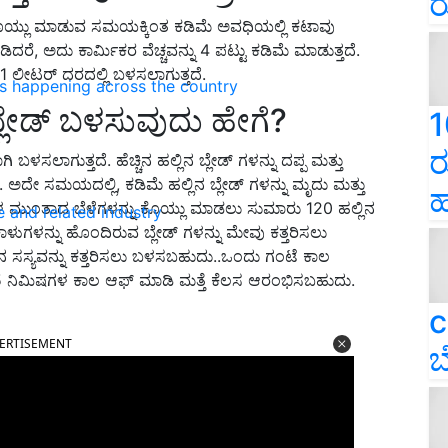
ರ
ಯ್ಲು ಮಾಡುವ ಸಮಯಕ್ಕಿಂತ ಕಡಿಮೆ ಅವಧಿಯಲ್ಲಿ ಕಟಾವು
ರೆ, ಅದು ಕಾರ್ಮಿಕರ ವೆಚ್ಚವನ್ನು 4 ಪಟ್ಟು ಕಡಿಮೆ ಮಾಡುತ್ತದೆ.
 ಲೀಟರ್ ದರದಲ್ಲಿ ಬಳಸಲಾಗುತ್ತದೆ.
ns happening across the country
 ಬ್ಲೇಡ್ ಬಳಸುವುದು ಹೇಗೆ?
1
ರ
ಿ ಬಳಸಲಾಗುತ್ತದೆ. ಹೆಚ್ಚಿನ ಹಲ್ಲಿನ ಬ್ಲೇಡ್ ಗಳನ್ನು ದಪ್ಪ ಮತ್ತು
 ಅದೇ ಸಮಯದಲ್ಲಿ, ಕಡಿಮೆ ಹಲ್ಲಿನ ಬ್ಲೇಡ್ ಗಳನ್ನು ಮೃದು ಮತ್ತು
ಹ
ೋಳ ಮುಂತಾದ ಬೆಳೆಗಳನ್ನು ಕೊಯ್ಲು ಮಾಡಲು ಸುಮಾರು 120 ಹಲ್ಲಿನ
e and related industry
 ಕಾಳುಗಳನ್ನು ಹೊಂದಿರುವ ಬ್ಲೇಡ್ ಗಳನ್ನು ಮೇವು ಕತ್ತರಿಸಲು
ನ ಸಸ್ಯವನ್ನು ಕತ್ತರಿಸಲು ಬಳಸಬಹುದು..ಒಂದು ಗಂಟೆ ಕಾಲ
15 ನಿಮಿಷಗಳ ಕಾಲ ಆಫ್ ಮಾಡಿ ಮತ್ತೆ ಕೆಲಸ ಆರಂಭಿಸಬಹುದು.
c
ERTISEMENT
ಬ