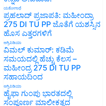
ಯಶೋಗಾಥೆ
ಪ್ರಹಲಾದ್ ಪ್ರಜಾಪತಿ: ಮಹೀಂದ್ರಾ
275 DI TU PP ಜೊತೆಗೆ ಯಶಸ್ಸಿನ
ಹೊಸ ಎತ್ತರಗಳಿಗೆ
ಅಗ್ರಿಪಿಡಿಯಾ
ವಿಮಲ್ ಕುಮಾರ್: ಕಡಿಮೆ
ಸಮಯದಲ್ಲಿ ಹೆಚ್ಚು ಕೆಲಸ –
ಮಹೀಂದ್ರ 275 DI TU PP
ಸಹಾಯದಿಂದ
ಅಗ್ರಿಪಿಡಿಯಾ
ಹೈಫಾ ಗುಂಪು ಭಾರತದಲ್ಲಿ
ಸಂಪೂರ್ಣ ಮಾಲೀಕತ್ವದ