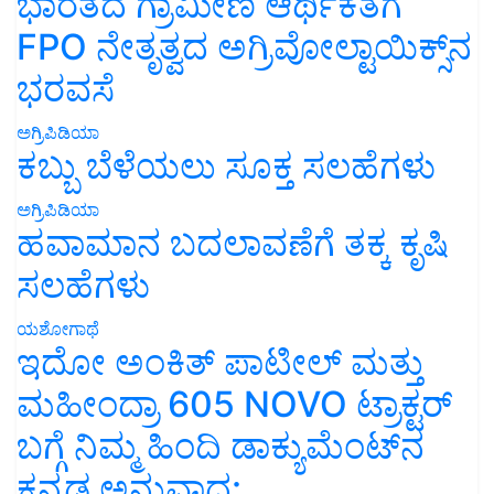
ಭಾರತದ ಗ್ರಾಮೀಣ ಆರ್ಥಿಕತೆಗೆ
FPO ನೇತೃತ್ವದ ಅಗ್ರಿವೋಲ್ಟಾಯಿಕ್ಸ್‌ನ
ಭರವಸೆ
ಅಗ್ರಿಪಿಡಿಯಾ
ಕಬ್ಬು ಬೆಳೆಯಲು ಸೂಕ್ತ ಸಲಹೆಗಳು
ಅಗ್ರಿಪಿಡಿಯಾ
ಹವಾಮಾನ ಬದಲಾವಣೆಗೆ ತಕ್ಕ ಕೃಷಿ
ಸಲಹೆಗಳು
ಯಶೋಗಾಥೆ
ಇದೋ ಅಂಕಿತ್ ಪಾಟೀಲ್ ಮತ್ತು
ಮಹೀಂದ್ರಾ 605 NOVO ಟ್ರಾಕ್ಟರ್
ಬಗ್ಗೆ ನಿಮ್ಮ ಹಿಂದಿ ಡಾಕ್ಯುಮೆಂಟ್‌ನ
ಕನ್ನಡ ಅನುವಾದ: