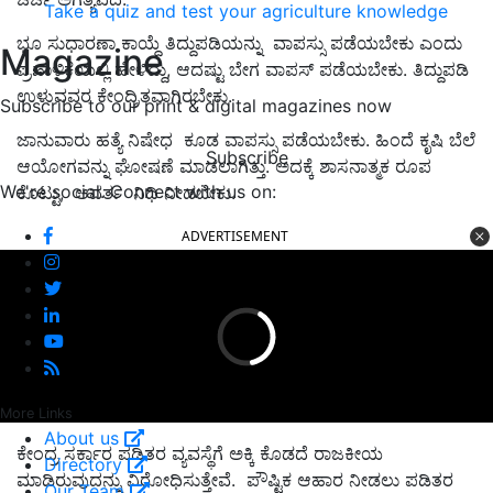
Take a quiz and test your agriculture knowledge
ಭೂ ಸುಧಾರಣಾ ಕಾಯ್ದೆ ತಿದ್ದುಪಡಿಯನ್ನು ವಾಪಸ್ಸು ಪಡೆಯಬೇಕು ಎಂದು
Magazine
ಪ್ರಣಾಳಿಕೆಯಲ್ಲಿ ಹೇಳಿದ್ದು, ಆದಷ್ಟು ಬೇಗ ವಾಪಸ್ ಪಡೆಯಬೇಕು. ತಿದ್ದುಪಡಿ
ಉಳುವವರ ಕೇಂದ್ರಿತವಾಗಿರಬೇಕು.
Subscribe to our print & digital magazines now
ಜಾನುವಾರು ಹತ್ಯೆ ನಿಷೇಧ ಕೂಡ ವಾಪಸ್ಸು ಪಡೆಯಬೇಕು. ಹಿಂದೆ ಕೃಷಿ ಬೆಲೆ
Subscribe
ಆಯೋಗವನ್ನು ಘೋಷಣೆ ಮಾಡಲಾಗಿತ್ತು. ಅದಕ್ಕೆ ಶಾಸನಾತ್ಮಕ ರೂಪ
We're social. Connect with us on:
ಕೊಟ್ಟು, ಆವರ್ತ ನಿಧಿ ನೀಡಬೇಕು.
ADVERTISEMENT
More Links
About us
ಕೇಂದ್ರ ಸರ್ಕಾರ ಪಡಿತರ ವ್ಯವಸ್ಥೆಗೆ ಅಕ್ಕಿ ಕೊಡದೆ ರಾಜಕೀಯ
Directory
ಮಾಡಿರುವುದನ್ನು ವಿರೋಧಿಸುತ್ತೇವೆ. ಪೌಷ್ಟಿಕ ಆಹಾರ ನೀಡಲು ಪಡಿತರ
Our Team