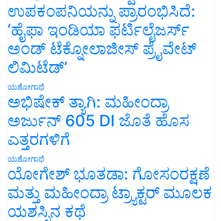
ಉಪಕಂಪನಿಯನ್ನು ಪ್ರಾರಂಭಿಸಿದೆ:
‘ಹೈಫಾ ಇಂಡಿಯಾ ಫರ್ಟಿಲೈಜರ್ಸ್
ಅಂಡ್ ಟೆಕ್ನೋಲಾಜೀಸ್ ಪ್ರೈವೇಟ್
ಲಿಮಿಟೆಡ್’
ಯಶೋಗಾಥೆ
ಅಭಿಷೇಕ್ ತ್ಯಾಗಿ: ಮಹೀಂದ್ರಾ
ಅರ್ಜುನ್ 605 DI ಜೊತೆ ಹೊಸ
ಎತ್ತರಗಳಿಗೆ
ಯಶೋಗಾಥೆ
ಯೋಗೇಶ್ ಭೂತಡಾ: ಗೋಸಂರಕ್ಷಣೆ
ಮತ್ತು ಮಹೀಂದ್ರಾ ಟ್ರ್ಯಾಕ್ಟರ್ ಮೂಲಕ
ಯಶಸ್ಸಿನ ಕಥೆ