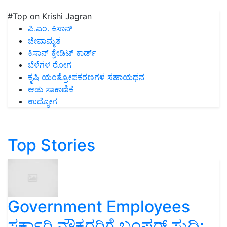
#Top on Krishi Jagran
ಪಿ.ಎಂ. ಕಿಸಾನ್
ಜೀವಾಮೃತ
ಕಿಸಾನ್ ಕ್ರೇಡಿಟ್ ಕಾರ್ಡ್
ಬೆಳೆಗಳ ರೋಗ
ಕೃಷಿ ಯಂತ್ರೋಪಕರಣಗಳ ಸಹಾಯಧನ
ಆಡು ಸಾಕಾಣಿಕೆ
ಉದ್ಯೋಗ
Top Stories
Government Employees
ಸರ್ಕಾರಿ ನೌಕರರಿಗೆ ಬಂಪರ್‌ ಸುದ್ದಿ: