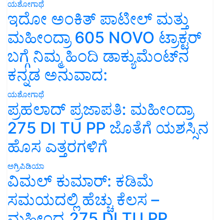
ಯಶೋಗಾಥೆ
ಇದೋ ಅಂಕಿತ್ ಪಾಟೀಲ್ ಮತ್ತು
ಮಹೀಂದ್ರಾ 605 NOVO ಟ್ರಾಕ್ಟರ್
ಬಗ್ಗೆ ನಿಮ್ಮ ಹಿಂದಿ ಡಾಕ್ಯುಮೆಂಟ್‌ನ
ಕನ್ನಡ ಅನುವಾದ:
ಯಶೋಗಾಥೆ
ಪ್ರಹಲಾದ್ ಪ್ರಜಾಪತಿ: ಮಹೀಂದ್ರಾ
275 DI TU PP ಜೊತೆಗೆ ಯಶಸ್ಸಿನ
ಹೊಸ ಎತ್ತರಗಳಿಗೆ
ಅಗ್ರಿಪಿಡಿಯಾ
ವಿಮಲ್ ಕುಮಾರ್: ಕಡಿಮೆ
ಸಮಯದಲ್ಲಿ ಹೆಚ್ಚು ಕೆಲಸ –
ಮಹೀಂದ್ರ 275 DI TU PP