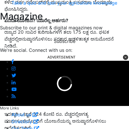
ಕಳೆದ ವರ್ಷ ನವೆಂಬರ್‌ನಲ್ಲಿ ಮುಖ್ಯಮಂತ್ರಿ ಬಸವರಾಜ ಬೊಮ್ಮಾಯಿ
Take a quiz and test your agriculture knowledge
ಘೋಷಿಸಿದ್ದರು.
Magazine
ಏನಿದು ಯೋಜನೆ? ಯಾರೆಲ್ಲ ಅರ್ಹರು?
Subscribe to our print & digital magazines now
ರಾಜ್ಯದ 20 ಸಾವಿರ ಕುರಿಗಾಹಿಗಳಿಗೆ ತಲಾ 1.75 ಲಕ್ಷ ರೂ. ಘಟಕ
ವೆಚ್ಚದಲ್ಲಿಅನುಷ್ಠಾನಗೊಳಿಸಲು ಸರಕಾರ ಆಡಳಿತಾತ್ಮಕ ಅನುಮೋದನೆ
Subscribe
ನೀಡಿದೆ.
We're social. Connect with us on:
ADVERTISEMENT
More Links
ಇದಕ್ಕಾಗಿ ಒಟ್ಟಾರೆ 324 ಕೋಟಿ ರೂ. ವೆಚ್ಚದಲ್ಲಿಅಗತ್ಯ
About us
ಮಾರ್ಗಸೂಚಿಯೊಂದಿಗೆ ಯೋಜನೆಯನ್ನು ಅನುಷ್ಠಾನಗೊಳಿಸಲು
Directory
ಆದೇಶಿಸಲಾಗಿದೆ.
Our Team