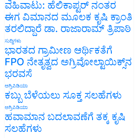
ವಹಿವಾಟು: ಹೆಲಿಕಾಪ್ಟರ್ ನಂತರ
ಈಗ ವಿಮಾನದ ಮೂಲಕ ಕೃಷಿ ಕ್ರಾಂತಿ
ತರಲಿದ್ದಾರೆ ಡಾ. ರಾಜಾರಾಮ್ ತ್ರಿಪಾಠಿ
ಸುದ್ದಿಗಳು
ಭಾರತದ ಗ್ರಾಮೀಣ ಆರ್ಥಿಕತೆಗೆ
FPO ನೇತೃತ್ವದ ಅಗ್ರಿವೋಲ್ಟಾಯಿಕ್ಸ್‌ನ
ಭರವಸೆ
ಅಗ್ರಿಪಿಡಿಯಾ
ಕಬ್ಬು ಬೆಳೆಯಲು ಸೂಕ್ತ ಸಲಹೆಗಳು
ಅಗ್ರಿಪಿಡಿಯಾ
ಹವಾಮಾನ ಬದಲಾವಣೆಗೆ ತಕ್ಕ ಕೃಷಿ
ಸಲಹೆಗಳು