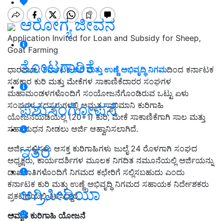
ಆರೋಗ್ಯ ಜೀವನ
Application Invited for Loan and Subsidy for Sheep,
Goat Farming
ತೋಟಗಾರಿಕೆ
ಧಾರವಾಡ :
ಕರ್ನಾಟಕ ಕುರಿ ಮತ್ತು ಉಣ್ಣೆ ಅಭಿವೃದ್ಧಿ ನಿಗಮ
ದಿಂದ ಕರ್ನಾಟಕ
ಸಹಕಾರ ಕುರಿ ಮತ್ತು ಮೇಕೆಗಳ ಸಾಕಾಣಿಕೆದಾರರ ಸಂಘಗಳ
ಮಹಾಮಂಡಳಗಳೊಂದಿಗೆ ಸಂಯೋಜನೆಗೊಂಡಿರುವ ಒಟ್ಟು ಏಳು
ಪಶುಸಂಗೋಪನೆ
ಸಂಘಗಳ ಸದಸ್ಯರುಗಳಲ್ಲಿ ಅಮೃತ ಸ್ವಾಭಿಮಾನಿ ಕುರಿಗಾಹಿ
ಯೋಜನೆಯಡಿಯಲ್ಲಿ (20+1) ಕುರಿ, ಮೇಕೆ ಸಾಕಾಣಿಕೆಗಾಗಿ ಸಾಲ ಮತ್ತು
ಸಹಾಯಧನ ನೀಡಲು ಅರ್ಜಿ ಆಹ್ವಾನಿಸಲಾಗಿದೆ.
ಇತರೆ
ಅರ್ಜಿ ಸಲ್ಲಿಸಲು ಆಸಕ್ತ ಕುರಿಗಾಹಿಗಳು ಜುಲೈ 24 ರೊಳಗಾಗಿ ಸಂಘದ
ಅಧ್ಯಕ್ಷರು, ಕಾರ್ಯದರ್ಶಿಗಳ ಮೂಲಕ ನಿಗದಿತ ನಮೂನೆಯಲ್ಲಿ ಅರ್ಜಿಯನ್ನು
ದಾಖಲಾತಿಗಳೊಂದಿಗೆ ನಿಗಮದ ಕಛೇರಿಗೆ ಸಲ್ಲಿಸಬಹುದು ಎಂದು
ಕರ್ನಾಟಕ ಕುರಿ ಮತ್ತು ಉಣ್ಣೆ ಅಭಿವೃದ್ಧಿ ನಿಗಮದ ಸಹಾಯಕ ನಿರ್ದೇಶಕರು
ಅಗ್ರಿಪೀಡಿಯಾ
ಪ್ರಕಟಣೆಯಲ್ಲಿ ತಿಳಿಸಿದ್ದಾರೆ.
ಅಮೃತ ಕುರಿಗಾಹಿ ಯೋಜನೆ