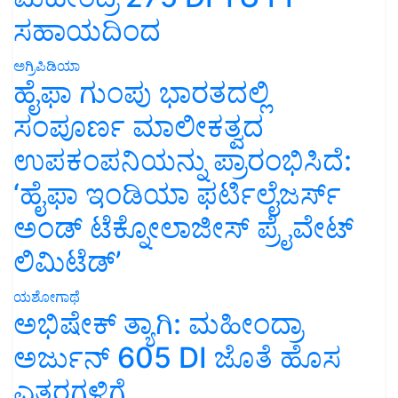
ಸಹಾಯದಿಂದ
ಅಗ್ರಿಪಿಡಿಯಾ
ಹೈಫಾ ಗುಂಪು ಭಾರತದಲ್ಲಿ
ಸಂಪೂರ್ಣ ಮಾಲೀಕತ್ವದ
ಉಪಕಂಪನಿಯನ್ನು ಪ್ರಾರಂಭಿಸಿದೆ:
‘ಹೈಫಾ ಇಂಡಿಯಾ ಫರ್ಟಿಲೈಜರ್ಸ್
ಅಂಡ್ ಟೆಕ್ನೋಲಾಜೀಸ್ ಪ್ರೈವೇಟ್
ಲಿಮಿಟೆಡ್’
ಯಶೋಗಾಥೆ
ಅಭಿಷೇಕ್ ತ್ಯಾಗಿ: ಮಹೀಂದ್ರಾ
ಅರ್ಜುನ್ 605 DI ಜೊತೆ ಹೊಸ
ಎತ್ತರಗಳಿಗೆ