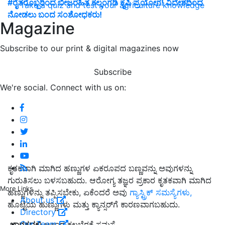
#ರೈತರೊಬ್ಬರಿಂದ ಬೀಜರಹಿತ ಕಲ್ಲಂಗಡಿ ಕೃಷಿ ಪ್ರಯೋಗ! ವಿದೇಶದಿಂದ
Take a quiz and test your agriculture knowledge
ನೋಡಲು ಬಂದ ಸಂಶೋಧಕರು!
Magazine
Subscribe to our print & digital magazines now
Subscribe
We're social. Connect with us on:
ಕೃತಕವಾಗಿ ಮಾಗಿದ ಹಣ್ಣುಗಳ ಏಕರೂಪದ ಬಣ್ಣವನ್ನು ಅವುಗಳನ್ನು
ಗುರುತಿಸಲು ಬಳಸಬಹುದು
.
ಆರೋಗ್ಯ ತಜ್ಞರ ಪ್ರಕಾರ ಕೃತಕವಾಗಿ ಮಾಗಿದ
More Links
ಹಣ್ಣುಗಳನ್ನು ತಪ್ಪಿಸಬೇಕು
,
ಏಕೆಂದರೆ ಅವು
ಗ್ಯಾಸ್ಟ್ರಿಕ್ ಸಮಸ್ಯೆಗಳು
,
About us
ಹೊಟ್ಟೆಯ ಹುಣ್ಣುಗಳು ಮತ್ತು ಕ್ಯಾನ್ಸರ್
ಗೆ ಕಾರಣವಾಗಬಹುದು
.
Directory
Our Team
ಭಾರತದಲ್ಲಿ
ಆಹಾರ ಕಲಬೆರಕೆ ಸಮಸ್ಯೆ