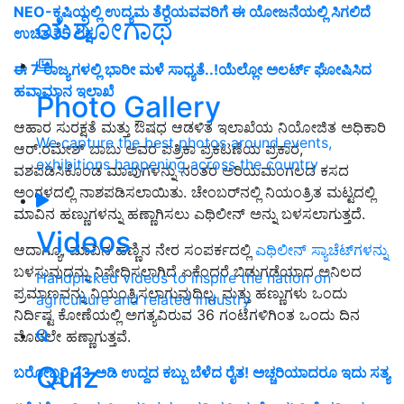
NEO-ಕೃಷಿಯಲ್ಲಿ ಉದ್ಯಮ ತೆರೆಯವವರಿಗೆ ಈ ಯೋಜನೆಯಲ್ಲಿ ಸಿಗಲಿದೆ
ಯಶೋಗಾಥೆ
ಉಚಿತ ₹5 ಲಕ್ಷ
ಈ 7 ರಾಜ್ಯಗಳಲ್ಲಿ ಭಾರೀ ಮಳೆ ಸಾಧ್ಯತೆ..!ಯೆಲ್ಲೋ ಅಲರ್ಟ್ ಘೋಷಿಸಿದ
ಹವಾಮಾನ ಇಲಾಖೆ
Photo Gallery
ಆಹಾರ ಸುರಕ್ಷತೆ ಮತ್ತು ಔಷಧ ಆಡಳಿತ ಇಲಾಖೆಯ ನಿಯೋಜಿತ ಅಧಿಕಾರಿ
We capture the best photos around events,
ಆರ್
.
ರಮೇಶ್ ಬಾಬು ಅವರ ಪತ್ರಿಕಾ ಪ್ರಕಟಣೆಯ ಪ್ರಕಾರ
,
exhibitions happening across the country
ವಶಪಡಿಸಿಕೊಂಡ ಮಾವುಗಳನ್ನು ನಂತರ ಅರಿಯಮಂಗಲದ ಕಸದ
ಅಂಗಳದಲ್ಲಿ ನಾಶಪಡಿಸಲಾಯಿತು
.
ಚೇಂಬರ್
ನಲ್ಲಿ ನಿಯಂತ್ರಿತ ಮಟ್ಟದಲ್ಲಿ
ಮಾವಿನ ಹಣ್ಣುಗಳನ್ನು ಹಣ್ಣಾಗಿಸಲು ಎಥಿಲೀನ್ ಅನ್ನು ಬಳಸಲಾಗುತ್ತದೆ
.
Videos
ಆದಾಗ್ಯೂ
,
ಮಾವಿನ ಹಣ್ಣಿನ ನೇರ ಸಂಪರ್ಕದಲ್ಲಿ
ಎಥಿಲೀನ್ ಸ್ಯಾಚೆಟ್
ಗಳನ್ನು
ಬಳಸುವುದನ್ನು ನಿಷೇಧಿಸಲಾಗಿದೆ ಏಕೆಂದರೆ ಬಿಡುಗಡೆಯಾದ ಅನಿಲದ
Handpicked videos to inspire the nation on
ಪ್ರಮಾಣವನ್ನು ನಿಯಂತ್ರಿಸಲಾಗುವುದಿಲ್ಲ
.
ಮತ್ತು ಹಣ್ಣುಗಳು ಒಂದು
agriculture and related industry
ನಿರ್ದಿಷ್ಟ ಕೋಣೆಯಲ್ಲಿ ಅಗತ್ಯವಿರುವ
36
ಗಂಟೆಗಳಿಗಿಂತ ಒಂದು ದಿನ
ಮೊದಲೇ ಹಣ್ಣಾಗುತ್ತವೆ
.
Quiz
ಬರೋಬ್ಬರಿ 23 ಅಡಿ ಉದ್ದದ ಕಬ್ಬು ಬೆಳೆದ ರೈತ! ಅಚ್ಚರಿಯಾದರೂ ಇದು ಸತ್ಯ