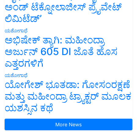
ಅಂಡ್ ಟೆಕ್ನೋಲಾಜೀಸ್ ಪ್ರೈವೇಟ್
ಲಿಮಿಟೆಡ್’
ಯಶೋಗಾಥೆ
ಅಭಿಷೇಕ್ ತ್ಯಾಗಿ: ಮಹೀಂದ್ರಾ
ಅರ್ಜುನ್ 605 DI ಜೊತೆ ಹೊಸ
ಎತ್ತರಗಳಿಗೆ
ಯಶೋಗಾಥೆ
ಯೋಗೇಶ್ ಭೂತಡಾ: ಗೋಸಂರಕ್ಷಣೆ
ಮತ್ತು ಮಹೀಂದ್ರಾ ಟ್ರ್ಯಾಕ್ಟರ್ ಮೂಲಕ
ಯಶಸ್ಸಿನ ಕಥೆ
More News