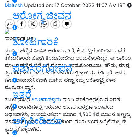
Maltesh
Updated on: 17 October, 2022 11:07 AM IST
ಆರೋಗ್ಯ ಜೀವನ
ಸಾಂದರ್ಭಿಕ ಚಿತ್ರ
ತೋಟಗಾರಿಕೆ
ಮಾವಿನ ಹಣ್ಣಿನ ಸೀಸನ್ ಆರಂಭವಾಗಿದೆ
,
ಕೆ
.
ಜಿಗಟ್ಟಲೆ ಖರೀದಿಸಿ ಮನೆಗೆ
ತೆಗೆದುಕೊಂಡು ಹೋಗಿ ತಿಂದುಬಿಡಬೇಕು ಅಂದುಕೊಂಡಿದ್ದರೆ
,
ಈ ಬಾರಿಯ
ಪಶುಸಂಗೋಪನೆ
ಮಾವಿನ ಹಣ್ಣಿನ ಬೆಲೆ ಬಗ್ಗೆ ಮೊದಲು ತಿಳಿದುಕೊಂಡುಬಿಡಿ
.
ಹೌದು
,
ಮಾವು
ಪ್ರಿಯರಿಗೆ ಹಣ್ಣುಗಳ ರಾಜ ಈ ಬೇಸಿಗೆಯಲ್ಲಿ ಹುಳಿಯಾಗಲಿದ್ದಾನೆ
.
ಅದರ
ಜೊತೆ ರಾಸಾಯನಿಕವಾಗಿ ಮಾಗಿದ ಹಣ್ಣು ನಮ್ಮ ಆರೋಗ್ಯಕ್ಕೆ ಕೂಡ
ಮುಳುವಾಗಿದ್ದಾನೆ
.
ಇತರೆ
ತಮಿಳುನಾಡಿನ
ತಿರುಚಿರಾಪಳ್ಳಿಯ
ಗಾಂಧಿ ಮಾರ್ಕೆಟ್
ನಲ್ಲಿರುವ ಎರಡು
ಹಣ್ಣಿನ ಅಂಗಡಿಗಳಲ್ಲಿ ಗುರುವಾರ ಆಹಾರ ಸುರಕ್ಷತಾ ಇಲಾಖೆಯ
ಅಧಿಕಾರಿಗಳು
,
ರಾಸಾಯನಿಕವಾಗಿ ಮಾಗಿದ
4,500
ಕೆಜಿ ಮಾವಿನ ಹಣ್ಣನ್ನು
ಅಗ್ರಿಪೀಡಿಯಾ
ವಶಪಡಿಸಿಕೊಂಡರು
.
ಸಾರ್ವಜನಿಕರಿಂದ ದೂರು ಬಂದ ಹಿನ್ನೆಲೆಯಲ್ಲಿ ಈ
ಕ್ರಮ ಕೈಗೊಳ್ಳಲಾಗಿದೆ
.