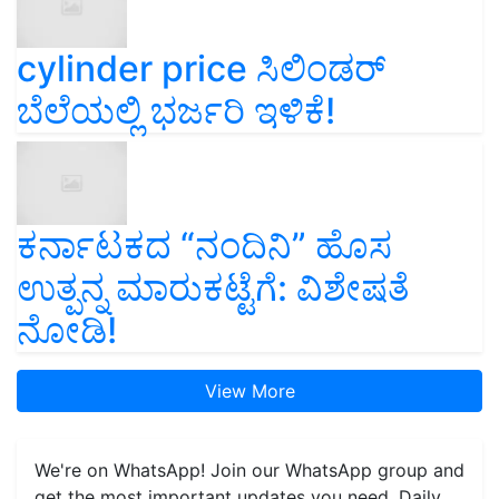
cylinder price ಸಿಲಿಂಡರ್‌
ಬೆಲೆಯಲ್ಲಿ ಭರ್ಜರಿ ಇಳಿಕೆ!
ಕರ್ನಾಟಕದ “ನಂದಿನಿ” ಹೊಸ
ಉತ್ಪನ್ನ ಮಾರುಕಟ್ಟೆಗೆ: ವಿಶೇಷತೆ
ನೋಡಿ!
View More
We're on WhatsApp! Join our WhatsApp group and
get the most important updates you need. Daily.