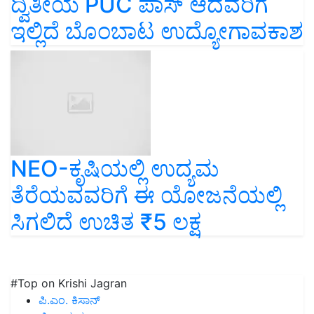
ದ್ವಿತೀಯ PUC ಪಾಸ್‌ ಆದವರಿಗೆ
ಇಲ್ಲಿದೆ ಬೊಂಬಾಟ ಉದ್ಯೋಗಾವಕಾಶ
NEO-ಕೃಷಿಯಲ್ಲಿ ಉದ್ಯಮ
ತೆರೆಯವವರಿಗೆ ಈ ಯೋಜನೆಯಲ್ಲಿ
ಸಿಗಲಿದೆ ಉಚಿತ ₹5 ಲಕ್ಷ
#Top on Krishi Jagran
ಪಿ.ಎಂ. ಕಿಸಾನ್