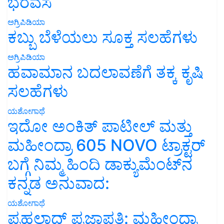
ಭರವಸೆ
ಅಗ್ರಿಪಿಡಿಯಾ
ಕಬ್ಬು ಬೆಳೆಯಲು ಸೂಕ್ತ ಸಲಹೆಗಳು
ಅಗ್ರಿಪಿಡಿಯಾ
ಹವಾಮಾನ ಬದಲಾವಣೆಗೆ ತಕ್ಕ ಕೃಷಿ
ಸಲಹೆಗಳು
ಯಶೋಗಾಥೆ
ಇದೋ ಅಂಕಿತ್ ಪಾಟೀಲ್ ಮತ್ತು
ಮಹೀಂದ್ರಾ 605 NOVO ಟ್ರಾಕ್ಟರ್
ಬಗ್ಗೆ ನಿಮ್ಮ ಹಿಂದಿ ಡಾಕ್ಯುಮೆಂಟ್‌ನ
ಕನ್ನಡ ಅನುವಾದ:
ಯಶೋಗಾಥೆ
ಪ್ರಹಲಾದ್ ಪ್ರಜಾಪತಿ: ಮಹೀಂದ್ರಾ