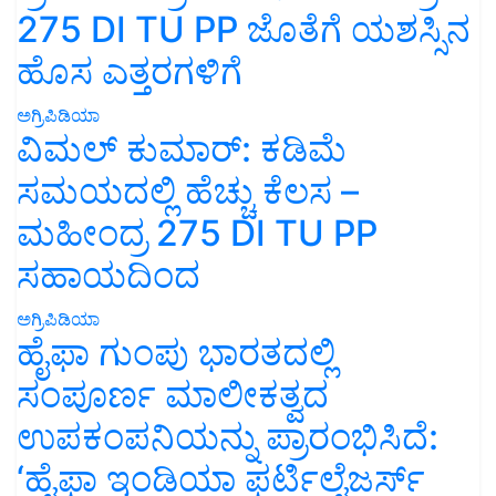
275 DI TU PP ಜೊತೆಗೆ ಯಶಸ್ಸಿನ
ಹೊಸ ಎತ್ತರಗಳಿಗೆ
ಅಗ್ರಿಪಿಡಿಯಾ
ವಿಮಲ್ ಕುಮಾರ್: ಕಡಿಮೆ
ಸಮಯದಲ್ಲಿ ಹೆಚ್ಚು ಕೆಲಸ –
ಮಹೀಂದ್ರ 275 DI TU PP
ಸಹಾಯದಿಂದ
ಅಗ್ರಿಪಿಡಿಯಾ
ಹೈಫಾ ಗುಂಪು ಭಾರತದಲ್ಲಿ
ಸಂಪೂರ್ಣ ಮಾಲೀಕತ್ವದ
ಉಪಕಂಪನಿಯನ್ನು ಪ್ರಾರಂಭಿಸಿದೆ:
‘ಹೈಫಾ ಇಂಡಿಯಾ ಫರ್ಟಿಲೈಜರ್ಸ್