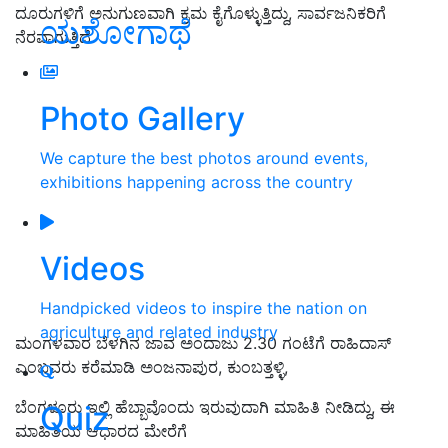
ದೂರುಗಳಿಗೆ ಅನುಗುಣವಾಗಿ ಕ್ರಮ ಕೈಗೊಳ್ಳುತ್ತಿದ್ದು, ಸಾರ್ವಜನಿಕರಿಗೆ
ಯಶೋಗಾಥೆ
ನೆರವಾಗುತ್ತಿದೆ
.
Photo Gallery
We capture the best photos around events,
exhibitions happening across the country
Videos
Handpicked videos to inspire the nation on
agriculture and related industry
ಮಂಗಳವಾರ
ಬೆಳಗಿನ ಜಾವ
ಅಂದಾಜು 2.30 ಗಂಟೆಗೆ ರಾಹಿದಾಸ್
ಎಂಬ
ವರು ಕರೆಮಾಡಿ ಅಂಜನಾಪುರ
, ಕುಂಬತ್ತಳ್ಳಿ,
ಬೆಂಗಳೂರು ಇಲ್ಲಿ ಹೆಬ್ಬಾವೊಂದು ಇರುವುದಾಗಿ ಮಾಹಿತಿ ನೀಡಿದ್ದು, ಈ
Quiz
ಮಾಹಿತಿಯ ಆಧಾರದ
ಮೇರೆಗೆ