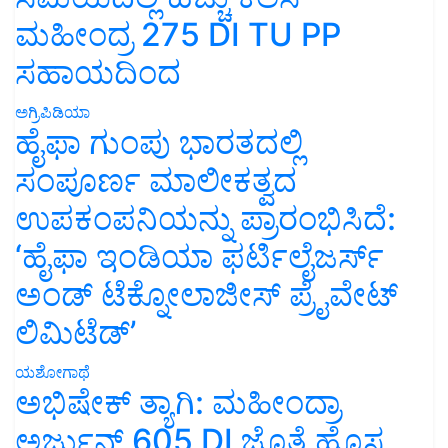
ಮಹೀಂದ್ರ 275 DI TU PP
ಸಹಾಯದಿಂದ
ಅಗ್ರಿಪಿಡಿಯಾ
ಹೈಫಾ ಗುಂಪು ಭಾರತದಲ್ಲಿ
ಸಂಪೂರ್ಣ ಮಾಲೀಕತ್ವದ
ಉಪಕಂಪನಿಯನ್ನು ಪ್ರಾರಂಭಿಸಿದೆ:
‘ಹೈಫಾ ಇಂಡಿಯಾ ಫರ್ಟಿಲೈಜರ್ಸ್
ಅಂಡ್ ಟೆಕ್ನೋಲಾಜೀಸ್ ಪ್ರೈವೇಟ್
ಲಿಮಿಟೆಡ್’
ಯಶೋಗಾಥೆ
ಅಭಿಷೇಕ್ ತ್ಯಾಗಿ: ಮಹೀಂದ್ರಾ
ಅರ್ಜುನ್ 605 DI ಜೊತೆ ಹೊಸ