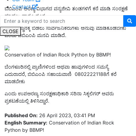
Contact
ಬಿಬಿಎಂಪಿ ಅರಣ್ಯ ವಿಭಾಗದ ವನ್ಯಜೀವಿ ತಂಡಗಳಿಗೆ ಕರೆ ಮಾಡಿ ಸಂರಕ್ಷಣೆ
ಮಾಡಲು ಹಾಗೂ ಸೂಕ್ತ
ಆವಾಸ ಸ್ಥಾನಕ್ಕೆ ಬಿಡಲು ಸಾರ್ವಜನಿಕರುಗಳು ಅನುವು ಮಾಡಿಕೊಡ
ಬೇಕು
CLOSE
ಎಂದು ಬಿಬಿಎಂಪಿ ಮನವಿ ಮಾಡಿದೆ.
Conservation of Indian Rock Python by BBMP!
ಬೆಂಗಳೂರಿನಲ್ಲಿ ಪ್ರಾಣಿಗಳಿಂದ ಅಥವಾ ಹಾವುಗಳಿಂದ ಸಮಸ್ಯೆ
ಎದುರಾದರೆ, ಬಿಬಿಎಂಪಿ
ಸಹಾಯವಾಣಿ
08022221188ಗೆ ಕರೆ
ಮಾಡಬೇಕು
ಎಂದು
ಉಪಅರಣ್ಯ ಸಂರಕ್ಷಣಾಧಿಕಾರಿ ಸರಿನಾ ಸಿಕ್ಕಲಿಗರ್
ಅ
ವರು
ಪ್ರಕಟಣೆಯಲ್ಲಿ ತಿಳಿಸಿದ್ದಾರೆ.
Published On:
26 April 2023, 03:41 PM
English Summary:
Conservation of Indian Rock
Python by BBMP!