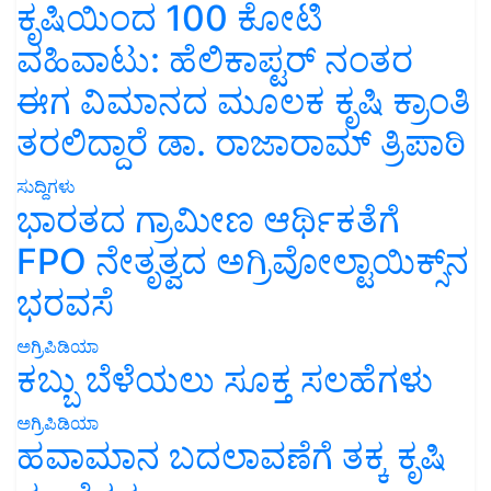
ಕೃಷಿಯಿಂದ 100 ಕೋಟಿ
ವಹಿವಾಟು: ಹೆಲಿಕಾಪ್ಟರ್ ನಂತರ
ಈಗ ವಿಮಾನದ ಮೂಲಕ ಕೃಷಿ ಕ್ರಾಂತಿ
ತರಲಿದ್ದಾರೆ ಡಾ. ರಾಜಾರಾಮ್ ತ್ರಿಪಾಠಿ
ಸುದ್ದಿಗಳು
ಭಾರತದ ಗ್ರಾಮೀಣ ಆರ್ಥಿಕತೆಗೆ
FPO ನೇತೃತ್ವದ ಅಗ್ರಿವೋಲ್ಟಾಯಿಕ್ಸ್‌ನ
ಭರವಸೆ
ಅಗ್ರಿಪಿಡಿಯಾ
ಕಬ್ಬು ಬೆಳೆಯಲು ಸೂಕ್ತ ಸಲಹೆಗಳು
ಅಗ್ರಿಪಿಡಿಯಾ
ಹವಾಮಾನ ಬದಲಾವಣೆಗೆ ತಕ್ಕ ಕೃಷಿ