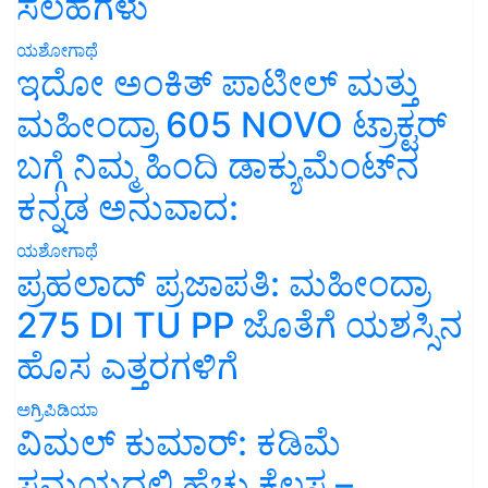
ಸಲಹೆಗಳು
ಯಶೋಗಾಥೆ
ಇದೋ ಅಂಕಿತ್ ಪಾಟೀಲ್ ಮತ್ತು
ಮಹೀಂದ್ರಾ 605 NOVO ಟ್ರಾಕ್ಟರ್
ಬಗ್ಗೆ ನಿಮ್ಮ ಹಿಂದಿ ಡಾಕ್ಯುಮೆಂಟ್‌ನ
ಕನ್ನಡ ಅನುವಾದ:
ಯಶೋಗಾಥೆ
ಪ್ರಹಲಾದ್ ಪ್ರಜಾಪತಿ: ಮಹೀಂದ್ರಾ
275 DI TU PP ಜೊತೆಗೆ ಯಶಸ್ಸಿನ
ಹೊಸ ಎತ್ತರಗಳಿಗೆ
ಅಗ್ರಿಪಿಡಿಯಾ
ವಿಮಲ್ ಕುಮಾರ್: ಕಡಿಮೆ
ಸಮಯದಲ್ಲಿ ಹೆಚ್ಚು ಕೆಲಸ –