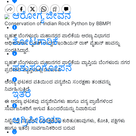
ಆರೋಗ್ಯ ಜೀವನ
Conservation of Indian Rock Python by BBMP!
ಬೃಹತ್‌ ಬೆಂಗಳೂರು ಮಹಾನಗರ ಪಾಲಿಕೆಯ ಅರಣ್ಯ ವಿಭಾಗದ
ತೋಟಗಾರಿಕೆ
ಅಧಿಕಾರಿಗಳು ಬೃಹತ್‌ ಉದ್ದದ ಇಂಡಿಯನ್ ರಾಕ್ ಪೈತಾನ್ ಹಾವನ್ನು
ಸಂರಕ್ಷಿಸಿದ್ದಾರೆ.
ಬೃಹತ್ ಬೆಂಗಳೂರು ಮಹಾನಗರ ಪಾಲಿಕೆಯ ವ್ಯಾಪ್ತಿಯ ಬೆಂಗಳೂರು ನಗರ
ಪಶುಸಂಗೋಪನೆ
ಪ್ರದೇಶದ ವ್ಯಾಪ್ತಿಯಲ್ಲಿ ಬಿಬಿಎಂಪಿ
ಅರಣ್ಯ ಘಟಕದ ವತಿಯಿಂದ ವನ್ಯಜೀವಿ ಸಂರಕ್ಷಣಾ ತಂಡವನ್ನು
ನಿರ್ವಹಿಸುತ್ತಿದೆ.
ಇತರೆ
ಈ ಅರಣ್ಯ ಘಟಕವು ವನ್ಯಜೀವಿಗಳು ಹಾಗೂ ವನ್ಯ ಪ್ರಾಣಿಗಳಿಂದ
ಸಾರ್ವಜನಿಕರಿಗೆ ಆಗುವ ತೊಂದರೆಯನ್ನು ನಿವಾರಿಸುವ
ಅಗ್ರಿಪೀಡಿಯಾ
ನಿಟ್ಟಿನಲ್ಲಿ ವನ್ಯಜೀವಿ ಸಂರಕ್ಷಣೆಯ ಕುರಿತು(ಹಾವುಗಳು, ಕೋತಿ, ಪಕ್ಷಿಗಳು
ಹಾಗೂ ಇತರೆ) ಸಾರ್ವಜನಿಕರಿಂದ ಬರುವ