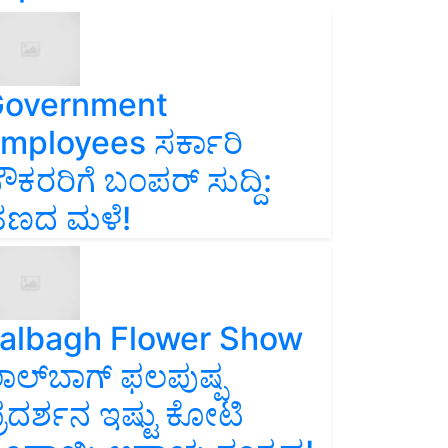
overnment
mployees ಸರ್ಕಾರಿ
ೌಕರರಿಗೆ ಬಂಪರ್‌ ಸುದ್ದಿ:
ಣದ ಮಳೆ!
albagh Flower Show
ಾಲ್‌ಬಾಗ್ ಫಲಪುಷ್ಪ
್ರದರ್ಶನ ಇಷ್ಟು ಕೋಟಿ