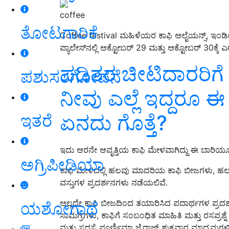
coffee
ತೋಟಗಾರಿಕೆ
Coffee festival ಮಹಿಳೆಯರ ಕಾಫಿ ಅಲೈಯನ್ಸ್, ಇ
ಪ್ಯಾಲೇಸ್‌ನಲ್ಲಿ ಅಕ್ಟೋಬರ್‌ 29 ಮತ್ತು ಅಕ್ಟೋಬರ್‌ 30ಕ
ಪಡಿತರ ಚೀಟಿದಾರರಿಗೆ ಇಲ್
ಪಶುಸಂಗೋಪನೆ
ನೀವು ಎಲ್ಲೆ ಇದ್ದರೂ
ಏನದು ಗೊತ್ತೆ?
ಇತರೆ
ಇದು ಆರನೇ ಆವೃತ್ತಿಯ ಕಾಫಿ ಮೇಳವಾಗಿದ್ದು ಈ ಬಾರಿಯ
ಅಗ್ರಿಪೀಡಿಯಾ
ಕಾಫಿ ಮೇಳದಲ್ಲಿ ಹಲವು ಮಾದರಿಯ ಕಾಫಿ ಬೀಜಗಳು, ಹಲ
ವಸ್ತುಗಳ ಪ್ರದರ್ಶನಗಳು ನಡೆಯಲಿವೆ.
ಅಲ್ಲದೇ ಕಾಫಿ ಬೀಜದಿಂದ ತಯಾರಿಸಿದ ಪದಾರ್ಥಗಳ ಪ್ರದ
ಯಶೋಗಾಥೆ
ಸಾಮಗ್ರಿಗಳು, ಕಾಫಿಗೆ ಸಂಬಂಧಿತ ಮಾಹಿತಿ ಮತ್ತು ರಸಪ್ರಶ್ನ
ಮತ್ತು ಸದಸ್ಯೆ ಪೂರ್ಣಿಮಾ ಜೈರಾಜ್ ಶುಕ್ರವಾರ ಮಾಧ್ಯಮಗಳಿಗ