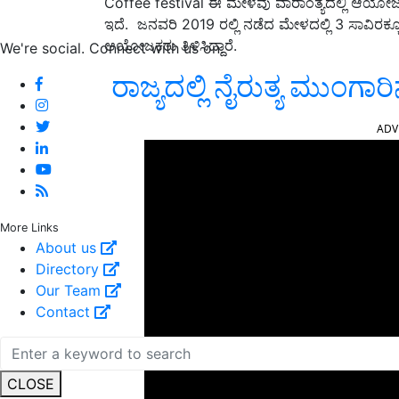
Coffee festival ಈ ಮೇಳವು ವಾರಾಂತ್ಯದಲ್ಲಿ ಆಯೋಜನೆ 
ಇದೆ. ಜನವರಿ 2019 ರಲ್ಲಿ ನಡೆದ ಮೇಳದಲ್ಲಿ 3 ಸಾವಿರಕ್
ಆಯೋಜಕರು ತಿಳಿಸಿದ್ದಾರೆ.
We're social. Connect with us on:
ರಾಜ್ಯದಲ್ಲಿ ನೈರುತ್ಯ ಮುಂಗಾರಿ
ADV
More Links
About us
Directory
Our Team
Contact
CLOSE