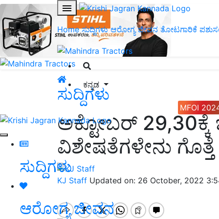
Home
ಸುದ್ದಿಗಳು
ಆರೋಗ್ಯ ಜೀವನ
ತೋಟಗಾರಿಕೆ
ಪಶುಸ
ಕನ್ನಡ
ಸುದ್ದಿಗಳು
MFOI 202
ಅಕ್ಟೋಬರ್‌ 29,30ಕ್ಕೆ 
ವಿಶೇಷತೆಗಳೇನು ಗೊತ್ತೆ
ಸುದ್ದಿಗಳು
KJ Staff
Updated on: 26 October, 2022 3:
ಆರೋಗ್ಯ ಜೀವನ