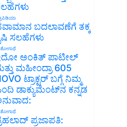
ಲಹೆಗಳು
್ರಿಪಿಡಿಯಾ
ವಾಮಾನ ಬದಲಾವಣೆಗೆ ತಕ್ಕ
ೃಷಿ ಸಲಹೆಗಳು
ಶೋಗಾಥೆ
ದೋ ಅಂಕಿತ್ ಪಾಟೀಲ್
ತ್ತು ಮಹೀಂದ್ರಾ 605
OVO ಟ್ರಾಕ್ಟರ್ ಬಗ್ಗೆ ನಿಮ್ಮ
ಿಂದಿ ಡಾಕ್ಯುಮೆಂಟ್‌ನ ಕನ್ನಡ
ನುವಾದ:
ಶೋಗಾಥೆ
್ರಹಲಾದ್ ಪ್ರಜಾಪತಿ: