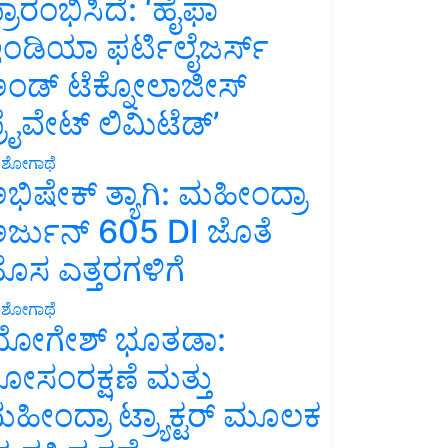
್ರಾರಂಭಿಸಿದೆ: ‘ಹೈಫಾ
ಂಡಿಯಾ ಫರ್ಟಿಲೈಜರ್ಸ್
ಂಡ್ ಟೆಕ್ನೋಲಾಜೀಸ್
್ರೈವೇಟ್ ಲಿಮಿಟೆಡ್’
ಶೋಗಾಥೆ
ಭಿಷೇಕ್ ತ್ಯಾಗಿ: ಮಹೀಂದ್ರಾ
ರ್ಜುನ್ 605 DI ಜೊತೆ
ೊಸ ಎತ್ತರಗಳಿಗೆ
ಶೋಗಾಥೆ
ೋಗೇಶ್ ಭೂತಡಾ:
ೋಸಂರಕ್ಷಣೆ ಮತ್ತು
ಹೀಂದ್ರಾ ಟ್ರ್ಯಾಕ್ಟರ್ ಮೂಲಕ