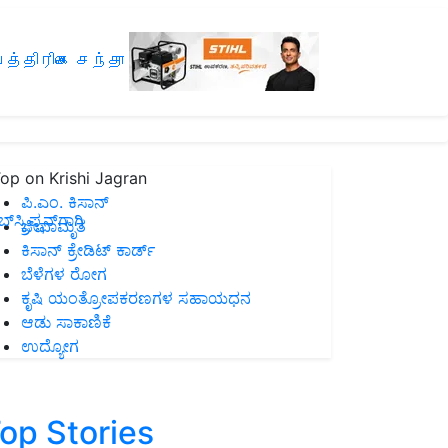
த்திரிகை சந்தா
op on Krishi Jagran
ಪಿ.ಎಂ. ಕಿಸಾನ್
ಸ್ಕ್ರಿಪ್ಷನ್‌ಗಾಗಿ
ಜೀವಾಮೃತ
ಕಿಸಾನ್ ಕ್ರೇಡಿಟ್ ಕಾರ್ಡ್
ಬೆಳೆಗಳ ರೋಗ
ಕೃಷಿ ಯಂತ್ರೋಪಕರಣಗಳ ಸಹಾಯಧನ
ಆಡು ಸಾಕಾಣಿಕೆ
ಉದ್ಯೋಗ
op Stories