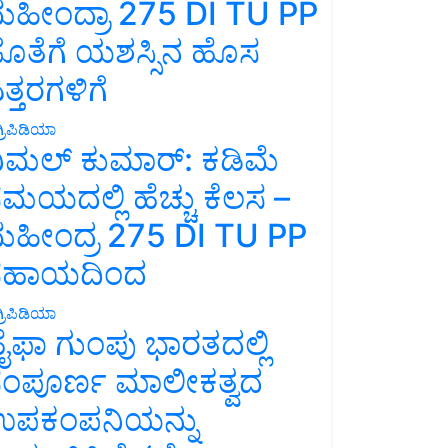
ಹೀಂದ್ರಾ 275 DI TU PP
ೊತೆಗೆ ಯಶಸ್ಸಿನ ಹೊಸ
ತ್ತರಗಳಿಗೆ
್ರಿಪಿಡಿಯಾ
ಿಮಲ್ ಕುಮಾರ್: ಕಡಿಮೆ
ಮಯದಲ್ಲಿ ಹೆಚ್ಚು ಕೆಲಸ –
ಹೀಂದ್ರ 275 DI TU PP
ಸಹಾಯದಿಂದ
್ರಿಪಿಡಿಯಾ
ೈಫಾ ಗುಂಪು ಭಾರತದಲ್ಲಿ
ಂಪೂರ್ಣ ಮಾಲೀಕತ್ವದ
ಪಕಂಪನಿಯನ್ನು