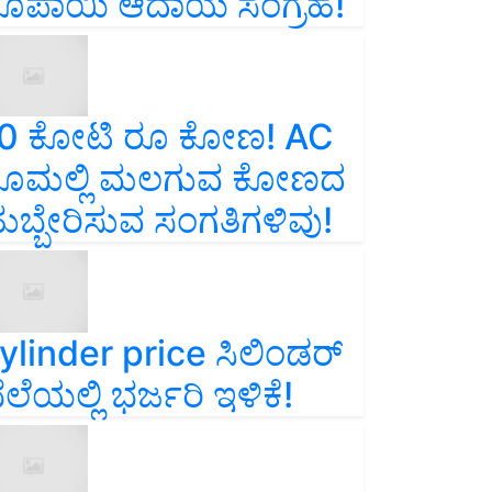
ೂಪಾಯಿ ಆದಾಯ ಸಂಗ್ರಹ!
0 ಕೋಟಿ ರೂ ಕೋಣ! AC
ೂಮಲ್ಲಿ ಮಲಗುವ ಕೋಣದ
ುಬ್ಬೇರಿಸುವ ಸಂಗತಿಗಳಿವು!
ylinder price ಸಿಲಿಂಡರ್‌
ೆಲೆಯಲ್ಲಿ ಭರ್ಜರಿ ಇಳಿಕೆ!