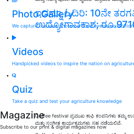
ಇದನ್ನೂ ಓದಿರಿ: 10ನೇ ತರಗತಿ
Photo Gallery
ಉದ್ಯೋಗಾವಕಾಶ; ರೂ.971
We capture the best photos around events, exhibitio
Videos
Handpicked videos to inspire the nation on agricultur
Quiz
Take a quiz and test your agriculture knowledge
Magazine
Coffee festival ಪ್ರಮುಖ ಕಾಫಿ ಕಂಪನಿಗಳು ತಮ್ಮ ಉತ್ಪನ್
ಮತ್ತು ಸಂಗೀತ ಕಾರ್ಯಕ್ರಮಗಳು ಸಹ ನಡೆಯಲಿವೆ.
Subscribe to our print & digital magazines now