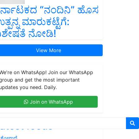
ರ್ನಾಟಕದ “ನಂದಿನಿ” ಹೊಸ
ತ್ಪನ್ನ ಮಾರುಕಟ್ಟೆಗೆ:
ಿಶೇಷತೆ ನೋಡಿ!
View More
We're on WhatsApp! Join our WhatsApp
group and get the most important
updates you need. Daily.
Join on WhatsApp
atest feeds
ಶೋಗಾಥೆ