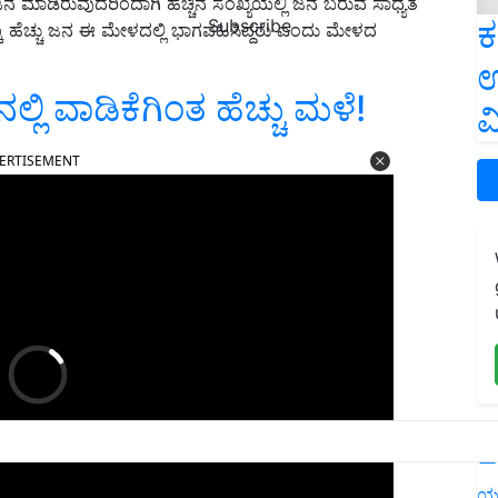
ಮಾಡಿರುವುದರಿಂದಾಗಿ ಹೆಚ್ಚಿನ ಸಂಖ್ಯೆಯಲ್ಲಿ ಜನ ಬರುವ ಸಾಧ್ಯತೆ
ಕ
Subscribe
ಕೂ ಹೆಚ್ಚು ಜನ ಈ ಮೇಳದಲ್ಲಿ ಭಾಗವಹಿಸಿದ್ದರು ಎಂದು ಮೇಳದ
ಉ
ನಲ್ಲಿ ವಾಡಿಕೆಗಿಂತ ಹೆಚ್ಚು ಮಳೆ!
ವ
ERTISEMENT
L
ಯ