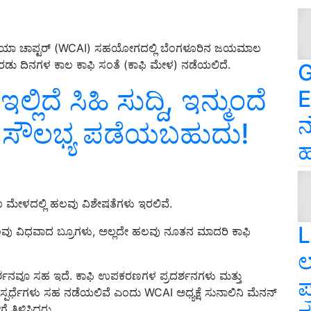
ಂಡಿಯಾ ಚಾಪ್ಟರ್ (WCAI) ಸಹಯೋಗದಲ್ಲಿ ಬೆಂಗಳೂರಿನ ಜಯಮಾಲ
್ಕೆ ಎರಡು ದಿನಗಳ ಕಾಲ ಕಾಫಿ ಸಂತೆ (ಕಾಫಿ ಮೇಳ) ನಡೆಯಲಿದೆ.
G
ಲಿದೆ ಸಿಹಿ ಸುದ್ದಿ, ಇನ್ಮುಂದೆ
E
ನ
 ಈ ಸೌಲಭ್ಯ ಪಡೆಯಬಹುದು!
ಹ
ೂ ಮೇಳದಲ್ಲಿ ಹಲವು ವಿಶೇಷತೆಗಳು ಇರಲಿವೆ.
L
ವು ವಿಧವಾದ ಬ್ರೂಗಳು, ಅಲ್ಲದೇ ಹಲವು ನೂತನ ಮಾದರಿ ಕಾಫಿ
ಲ
ರ್ಶನವೂ ಸಹ ಇದೆ. ಕಾಫಿ ಉಪಕರಣಗಳ ಪ್ರದರ್ಶನಗಳು ಮತ್ತು
ಪ
ೆ ಸ್ಪರ್ಧೆಗಳು ಸಹ ನಡೆಯಲಿವೆ ಎಂದು WCAI ಅಧ್ಯಕ್ಷೆ ಸುನಾಲಿನಿ ಮೆನನ್
ೆ ತಿಳಿಸಿದರು.