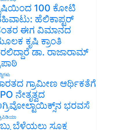
ೃಷಿಯಿಂದ 100 ಕೋಟಿ
ಹಿವಾಟು: ಹೆಲಿಕಾಪ್ಟರ್
ಂತರ ಈಗ ವಿಮಾನದ
ೂಲಕ ಕೃಷಿ ಕ್ರಾಂತಿ
ರಲಿದ್ದಾರೆ ಡಾ. ರಾಜಾರಾಮ್
್ರಿಪಾಠಿ
್ದಿಗಳು
ಾರತದ ಗ್ರಾಮೀಣ ಆರ್ಥಿಕತೆಗೆ
PO ನೇತೃತ್ವದ
ಗ್ರಿವೋಲ್ಟಾಯಿಕ್ಸ್‌ನ ಭರವಸೆ
್ರಿಪಿಡಿಯಾ
ಬ್ಬು ಬೆಳೆಯಲು ಸೂಕ್ತ