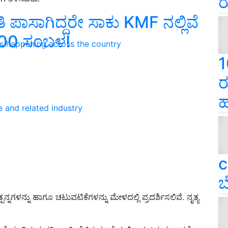
ರ
 ಪಾಸಾಗಿದ್ದರೇ ಸಾಕು KMF ನಲ್ಲಿವೆ
00 ಸಂಬಳ!
ns happening across the country
1
ರ
ಹ
e and related industry
c
ಬ
ನಗಳನ್ನು ಹಾಗೂ ಚಟುವಟಿಕೆಗಳನ್ನು ಮೇಳದಲ್ಲಿ ಪ್ರದರ್ಶಿಸಲಿವೆ. ನೃತ್ಯ