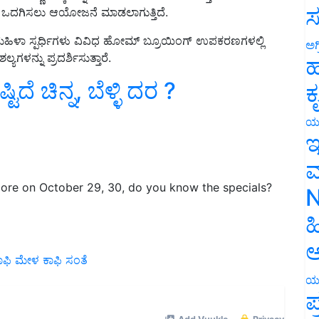
ಸ
್ನು ಒದಗಿಸಲು ಆಯೋಜನೆ ಮಾಡಲಾಗುತ್ತಿದೆ.
ಲ್ಲಿ, ಮಹಿಳಾ ಸ್ಪರ್ಧಿಗಳು ವಿವಿಧ ಹೋಮ್ ಬ್ರೂಯಿಂಗ್ ಉಪಕರಣಗಳಲ್ಲಿ
ಅಗ
ಯಗಳನ್ನು ಪ್ರದರ್ಶಿಸುತ್ತಾರೆ.
ಹ
್ಟಿದೆ ಚಿನ್ನ, ಬೆಳ್ಳಿ ದರ ?
ಕ
ಯ
ಇ
ಮ
lore on October 29, 30, do you know the specials?
N
ಹ
ಅ
ಾಫಿ ಮೇಳ
ಕಾಫಿ ಸಂತೆ
ಯ
ಪ