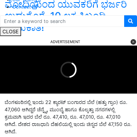
ಮೋದಿಯಿಂದ ಯುವಕರಿಗೆ ಭರ್ಜರಿ
Contact
ಉಡುಗೊರೆ, 10 ಲಕ್ಷ ಸಿಬ್ಬಂದಿ
ನೇಮಕಾತಿ!
CLOSE
ADVERTISEMENT
ಬೆಂಗಳೂರಿನಲ್ಲಿ ಇಂದು 22 ಕ್ಯಾರಟ್ ಬಂಗಾರದ ಬೆಲೆ (ಹತ್ತು ಗ್ರಾಂ) ರೂ.
47,060 ಆಗಿದ್ದರೆ ಚೆನ್ನೈ, ಮುಂಬೈ ಹಾಗೂ ಕೊಲ್ಕತ್ತಾ ನಗರಗಳಲ್ಲಿ
ಕ್ರಮವಾಗಿ ಇದರ ಬೆಲೆ ರೂ. 47,410, ರೂ. 47,010, ರೂ. 47,010
ಆಗಿದೆ. ದೇಶದ ರಾಜಧಾನಿ ದೆಹಲಿಯಲ್ಲಿ ಇಂದು ಚಿನ್ನದ ಬೆಲೆ 47,150 ರೂ.
ಆಗಿದೆ.