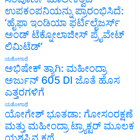
ಉಪಕಂಪನಿಯನ್ನು ಪ್ರಾರಂಭಿಸಿದೆ:
‘ಹೈಫಾ ಇಂಡಿಯಾ ಫರ್ಟಿಲೈಜರ್ಸ್
ಅಂಡ್ ಟೆಕ್ನೋಲಾಜೀಸ್ ಪ್ರೈವೇಟ್
ಲಿಮಿಟೆಡ್’
ಯಶೋಗಾಥೆ
ಅಭಿಷೇಕ್ ತ್ಯಾಗಿ: ಮಹೀಂದ್ರಾ
ಅರ್ಜುನ್ 605 DI ಜೊತೆ ಹೊಸ
ಎತ್ತರಗಳಿಗೆ
ಯಶೋಗಾಥೆ
ಯೋಗೇಶ್ ಭೂತಡಾ: ಗೋಸಂರಕ್ಷಣೆ
ಮತ್ತು ಮಹೀಂದ್ರಾ ಟ್ರ್ಯಾಕ್ಟರ್ ಮೂಲಕ
ಯಶಸ್ಸಿನ ಕಥೆ