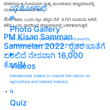
ದೇಶದಾದ್ಯಂತ ಸೋಮವಾರ ಮತ್ತು ಮಂಗಳವಾರ ಚಿನ್ನಾಭರಣದಲ್ಲಿ
ಯಶೋಗಾಥೆ
ಯಥಾಸ್ಥಿತಿ ಮುಂದುವರಿದಿದೆ.
Gold Rate: ಒಂದು ಗ್ರಾಂ ಚಿನ್ನದ ಬೆಲೆ 4,701 ರೂಪಾಯಿ ಆಗಿದೆ.
ಕಳೆದ ಒಂದು ವಾರದಿಂದ ಚಿನ್ನಾಭರಣದಲ್ಲಿ ಏರಿಳಿತವಾಗುತ್ತಿದೆ.
Photo Gallery
PM Kisan Samman
We capture the best photos around events,
Sammelan 2022: ರೈತರ ಖಾತೆಗೆ
exhibitions happening across the country
ಬರಲಿದೆ ನೇರವಾಗಿ 16,000
ಕೋಟಿ!
Videos
Handpicked videos to inspire the nation on
agriculture and related industry
Quiz