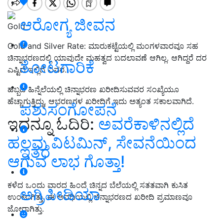
ಆರೋಗ್ಯ ಜೀವನ
Gold
Gold and Silver Rate: ಮಾರುಕಟ್ಟೆಯಲ್ಲಿ ಮಂಗಳವಾರವೂ ಸಹ
ಚಿನ್ನಾಭರಣದಲ್ಲಿ ಯಾವುದೇ ಮಹತ್ವದ ಬದಲಾವಣೆ ಆಗಿಲ್ಲ. ಆಗಿದ್ದರೆ ದರ
ತೋಟಗಾರಿಕೆ
ಎಷ್ಟಿದೆ ಇಲ್ಲಿದೆ ವಿವರ..
ಹಬ್ಬದ ಹಿನ್ನೆಲೆಯಲ್ಲಿ ಚಿನ್ನಾಭರಣ ಖರೀದಿಸುವವರ ಸಂಖ್ಯೆಯೂ
ಹೆಚ್ಚಾಗುತ್ತಿದ್ದು, ಆಭರಣಗಳ ಖರೀದಿಗೆ ಇದು ಅತ್ಯಂತ ಸಕಾಲವಾಗಿದೆ.
ಪಶುಸಂಗೋಪನೆ
ಇದನ್ನೂ ಓದಿರಿ:
ಅವರೆಕಾಳಿನಲ್ಲಿದೆ
ಹಲವು ವಿಟಮಿನ್‌, ಸೇವನೆಯಿಂದ
ಇತರೆ
ಆಗುವ ಲಾಭ ಗೊತ್ತಾ!
ಕಳೆದ ಒಂದು ವಾರದ ಹಿಂದೆ ಚಿನ್ನದ ಬೆಲೆಯಲ್ಲಿ ಸತತವಾಗಿ ಕುಸಿತ
ಅಗ್ರಿಪೀಡಿಯಾ
ಉಂಟಾಗಿತ್ತು. ಈ ಅವಧಿಯಲ್ಲಿ ಚಿನ್ನಾಭರಣದ ಖರೀದಿ ಪ್ರಮಾಣವೂ
ಜೋರಾಗಿತ್ತು.