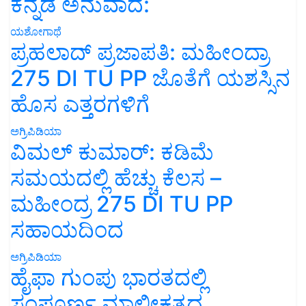
ಕನ್ನಡ ಅನುವಾದ:
ಯಶೋಗಾಥೆ
ಪ್ರಹಲಾದ್ ಪ್ರಜಾಪತಿ: ಮಹೀಂದ್ರಾ
275 DI TU PP ಜೊತೆಗೆ ಯಶಸ್ಸಿನ
ಹೊಸ ಎತ್ತರಗಳಿಗೆ
ಅಗ್ರಿಪಿಡಿಯಾ
ವಿಮಲ್ ಕುಮಾರ್: ಕಡಿಮೆ
ಸಮಯದಲ್ಲಿ ಹೆಚ್ಚು ಕೆಲಸ –
ಮಹೀಂದ್ರ 275 DI TU PP
ಸಹಾಯದಿಂದ
ಅಗ್ರಿಪಿಡಿಯಾ
ಹೈಫಾ ಗುಂಪು ಭಾರತದಲ್ಲಿ
ಸಂಪೂರ್ಣ ಮಾಲೀಕತ್ವದ