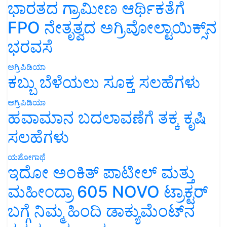
ಭಾರತದ ಗ್ರಾಮೀಣ ಆರ್ಥಿಕತೆಗೆ
FPO ನೇತೃತ್ವದ ಅಗ್ರಿವೋಲ್ಟಾಯಿಕ್ಸ್‌ನ
ಭರವಸೆ
ಅಗ್ರಿಪಿಡಿಯಾ
ಕಬ್ಬು ಬೆಳೆಯಲು ಸೂಕ್ತ ಸಲಹೆಗಳು
ಅಗ್ರಿಪಿಡಿಯಾ
ಹವಾಮಾನ ಬದಲಾವಣೆಗೆ ತಕ್ಕ ಕೃಷಿ
ಸಲಹೆಗಳು
ಯಶೋಗಾಥೆ
ಇದೋ ಅಂಕಿತ್ ಪಾಟೀಲ್ ಮತ್ತು
ಮಹೀಂದ್ರಾ 605 NOVO ಟ್ರಾಕ್ಟರ್
ಬಗ್ಗೆ ನಿಮ್ಮ ಹಿಂದಿ ಡಾಕ್ಯುಮೆಂಟ್‌ನ