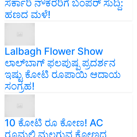
ಸರ್ಕಾರಿ ನೌಕರರಿಗೆ ಬಂಪರ್‌ ಸುದ್ದಿ:
ಹಣದ ಮಳೆ!
Lalbagh Flower Show
ಲಾಲ್‌ಬಾಗ್ ಫಲಪುಷ್ಪ ಪ್ರದರ್ಶನ
ಇಷ್ಟು ಕೋಟಿ ರೂಪಾಯಿ ಆದಾಯ
ಸಂಗ್ರಹ!
10 ಕೋಟಿ ರೂ ಕೋಣ! AC
ರೂಮಲ್ಲಿ ಮಲಗುವ ಕೋಣದ