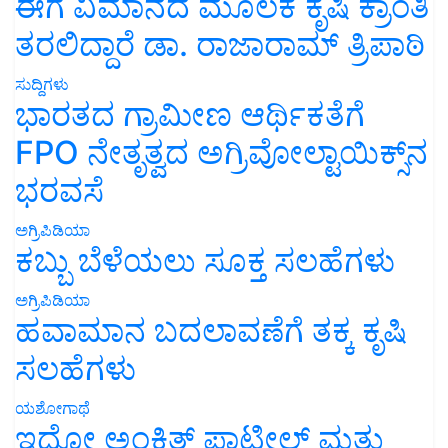
ಈಗ ವಿಮಾನದ ಮೂಲಕ ಕೃಷಿ ಕ್ರಾಂತಿ
ತರಲಿದ್ದಾರೆ ಡಾ. ರಾಜಾರಾಮ್ ತ್ರಿಪಾಠಿ
ಸುದ್ದಿಗಳು
ಭಾರತದ ಗ್ರಾಮೀಣ ಆರ್ಥಿಕತೆಗೆ
FPO ನೇತೃತ್ವದ ಅಗ್ರಿವೋಲ್ಟಾಯಿಕ್ಸ್‌ನ
ಭರವಸೆ
ಅಗ್ರಿಪಿಡಿಯಾ
ಕಬ್ಬು ಬೆಳೆಯಲು ಸೂಕ್ತ ಸಲಹೆಗಳು
ಅಗ್ರಿಪಿಡಿಯಾ
ಹವಾಮಾನ ಬದಲಾವಣೆಗೆ ತಕ್ಕ ಕೃಷಿ
ಸಲಹೆಗಳು
ಯಶೋಗಾಥೆ
ಇದೋ ಅಂಕಿತ್ ಪಾಟೀಲ್ ಮತ್ತು