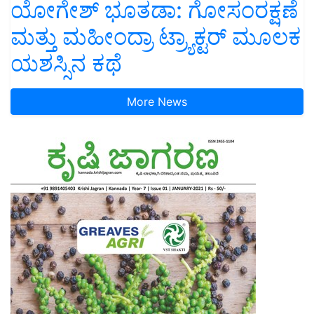
ಯೋಗೇಶ್ ಭೂತಡಾ: ಗೋಸಂರಕ್ಷಣೆ
ಮತ್ತು ಮಹೀಂದ್ರಾ ಟ್ರ್ಯಾಕ್ಟರ್ ಮೂಲಕ
ಯಶಸ್ಸಿನ ಕಥೆ
More News