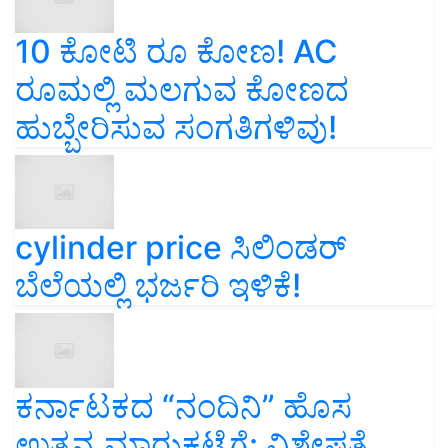
10 ಕೋಟಿ ರೂ ಕೋಣ! AC
ರೂಮಲ್ಲಿ ಮಲಗುವ ಕೋಣದ
ಹುಬ್ಬೇರಿಸುವ ಸಂಗತಿಗಳಿವು!
cylinder price ಸಿಲಿಂಡರ್‌
ಬೆಲೆಯಲ್ಲಿ ಭರ್ಜರಿ ಇಳಿಕೆ!
ಕರ್ನಾಟಕದ “ನಂದಿನಿ” ಹೊಸ
ಉತ್ಪನ್ನ ಮಾರುಕಟ್ಟೆಗೆ: ವಿಶೇಷತೆ