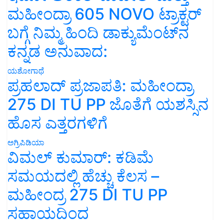
ಮಹೀಂದ್ರಾ 605 NOVO ಟ್ರಾಕ್ಟರ್
ಬಗ್ಗೆ ನಿಮ್ಮ ಹಿಂದಿ ಡಾಕ್ಯುಮೆಂಟ್‌ನ
ಕನ್ನಡ ಅನುವಾದ:
ಯಶೋಗಾಥೆ
ಪ್ರಹಲಾದ್ ಪ್ರಜಾಪತಿ: ಮಹೀಂದ್ರಾ
275 DI TU PP ಜೊತೆಗೆ ಯಶಸ್ಸಿನ
ಹೊಸ ಎತ್ತರಗಳಿಗೆ
ಅಗ್ರಿಪಿಡಿಯಾ
ವಿಮಲ್ ಕುಮಾರ್: ಕಡಿಮೆ
ಸಮಯದಲ್ಲಿ ಹೆಚ್ಚು ಕೆಲಸ –
ಮಹೀಂದ್ರ 275 DI TU PP
ಸಹಾಯದಿಂದ