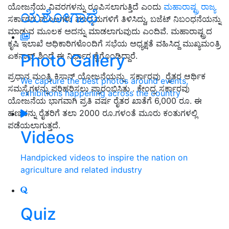
ಯೋಜನೆಯ ವಿವರಗಳನ್ನು ರೂಪಿಸಲಾಗುತ್ತಿದೆ ಎಂದು
ಮಹಾರಾಷ್ಟ್ರ ರಾಜ್ಯ
ಯಶೋಗಾಥೆ
ಸರ್ಕಾರದ ಮೂಲಗಳು ಮಾಧ್ಯಮಗಳಿಗೆ ತಿಳಿಸಿದ್ದು, ಬಜೆಟ್ ನಿಬಂಧನೆಯನ್ನು
ಮಾಡುವ ಮೂಲಕ ಅದನ್ನು ಮಾಡಲಾಗುವುದು ಎಂದಿವೆ. ಮಹಾರಾಷ್ಟ್ರದ
ಕೃಷಿ ಇಲಾಖೆ ಅಧಿಕಾರಿಗಳೊಂದಿಗೆ ಸಭೆಯ ಅಧ್ಯಕ್ಷತೆ ವಹಿಸಿದ್ದ ಮುಖ್ಯಮಂತ್ರಿ
Photo Gallery
ಏಕನಾಥ್ ಶಿಂಧೆ ಈ ನಿರ್ಧಾರ ಕೈಗೊಂಡಿದ್ದಾರೆ.
ಪ್ರಧಾನ ಮಂತ್ರಿ ಕಿಸಾನ್ ಯೋಜನೆಯನ್ನು ಸರ್ಕಾರವು ರೈತರ ಆರ್ಥಿಕ
We capture the best photos around events,
ಸಮಸ್ಯೆಗಳನ್ನು ಪರಿಹರಿಸಲು ಪ್ರಾರಂಭಿಸಿತು . ಕೇಂದ್ರ ಸರ್ಕಾರವು
exhibitions happening across the country
ಯೋಜನೆಯ ಭಾಗವಾಗಿ ಪ್ರತಿ ವರ್ಷ ರೈತರ ಖಾತೆಗೆ 6,000 ರೂ. ಈ
ಹಣವನ್ನು ರೈತರಿಗೆ ತಲಾ 2000 ರೂ.ಗಳಂತೆ ಮೂರು ಕಂತುಗಳಲ್ಲಿ
ಪಡೆಯಲಾಗುತ್ತದೆ.
Videos
Handpicked videos to inspire the nation on
agriculture and related industry
Quiz