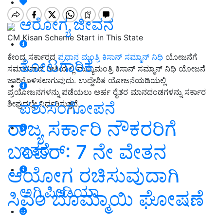
ಆರೋಗ್ಯ ಜೀವನ
CM Kisan Scheme Start in This State
ಕೇಂದ್ರ ಸರ್ಕಾರದ
ಪ್ರಧಾನ ಮಂತ್ರಿ ಕಿಸಾನ್ ಸಮ್ಮಾನ್ ನಿಧಿ
ಯೋಜನೆಗೆ
ತೋಟಗಾರಿಕೆ
ಸಮಾನವಾದ ರೀತಿಯಲ್ಲಿ ಮುಖ್ಯಮಂತ್ರಿ ಕಿಸಾನ್ ಸಮ್ಮಾನ್ ನಿಧಿ ಯೋಜನೆ
ಜಾರಿಗೊಳಿಸಲಾಗುವುದು. ಉದ್ದೇಶಿತ ಯೋಜನೆಯಡಿಯಲ್ಲಿ
ಪ್ರಯೋಜನಗಳನ್ನು ಪಡೆಯಲು ಅರ್ಹ ರೈತರ ಮಾನದಂಡಗಳನ್ನು ಸರ್ಕಾರ
ಪಶುಸಂಗೋಪನೆ
ಶೀಘ್ರದಲ್ಲೇ ನಿರ್ಧರಿಸುತ್ತದೆ.
ರಾಜ್ಯ ಸರ್ಕಾರಿ ನೌಕರರಿಗೆ
ಬಂಪರ್‌: 7 ನೇ ವೇತನ
ಇತರೆ
ಆಯೋಗ ರಚಿಸುವುದಾಗಿ
ಅಗ್ರಿಪೀಡಿಯಾ
ಸಿಎಂ ಬೊಮ್ಮಾಯಿ ಘೋಷಣೆ