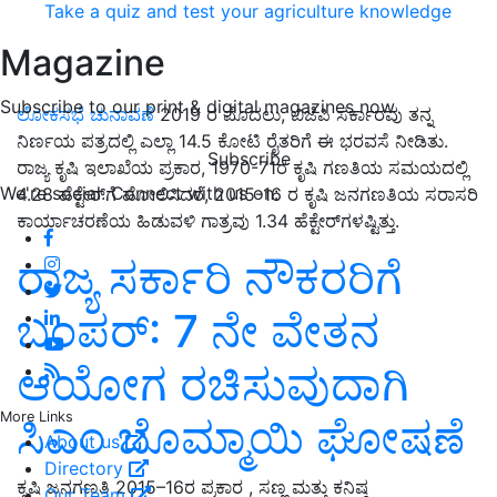
Take a quiz and test your agriculture knowledge
Magazine
Subscribe to our print & digital magazines now
ಲೋಕಸಭೆ ಚುನಾವಣೆ
2019 ರ ಮೊದಲು, ಬಿಜೆಪಿ ಸರ್ಕಾರವು ತನ್ನ
ನಿರ್ಣಯ ಪತ್ರದಲ್ಲಿ ಎಲ್ಲಾ 14.5 ಕೋಟಿ ರೈತರಿಗೆ ಈ ಭರವಸೆ ನೀಡಿತು.
Subscribe
ರಾಜ್ಯ ಕೃಷಿ ಇಲಾಖೆಯ ಪ್ರಕಾರ, 1970-71ರ ಕೃಷಿ ಗಣತಿಯ ಸಮಯದಲ್ಲಿ
We're social. Connect with us on:
4.28 ಹೆಕ್ಟೇರ್‌ಗೆ ಹೋಲಿಸಿದರೆ, 2015-16 ರ ಕೃಷಿ ಜನಗಣತಿಯ ಸರಾಸರಿ
ಕಾರ್ಯಾಚರಣೆಯ ಹಿಡುವಳಿ ಗಾತ್ರವು 1.34 ಹೆಕ್ಟೇರ್‌ಗಳಷ್ಟಿತ್ತು.
ರಾಜ್ಯ ಸರ್ಕಾರಿ ನೌಕರರಿಗೆ
ಬಂಪರ್‌: 7 ನೇ ವೇತನ
ಆಯೋಗ ರಚಿಸುವುದಾಗಿ
More Links
ಸಿಎಂ ಬೊಮ್ಮಾಯಿ ಘೋಷಣೆ
About us
Directory
ಕೃಷಿ ಜನಗಣತಿ 2015–16ರ ಪ್ರಕಾರ , ಸಣ್ಣ ಮತ್ತು ಕನಿಷ್ಠ
Our Team