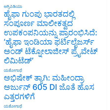
ಅಗ್ರಿಪಿಡಿಯಾ
ಹೈಫಾ ಗುಂಪು ಭಾರತದಲ್ಲಿ
ಸಂಪೂರ್ಣ ಮಾಲೀಕತ್ವದ
ಉಪಕಂಪನಿಯನ್ನು ಪ್ರಾರಂಭಿಸಿದೆ:
‘ಹೈಫಾ ಇಂಡಿಯಾ ಫರ್ಟಿಲೈಜರ್ಸ್
ಅಂಡ್ ಟೆಕ್ನೋಲಾಜೀಸ್ ಪ್ರೈವೇಟ್
ಲಿಮಿಟೆಡ್’
ಯಶೋಗಾಥೆ
ಅಭಿಷೇಕ್ ತ್ಯಾಗಿ: ಮಹೀಂದ್ರಾ
ಅರ್ಜುನ್ 605 DI ಜೊತೆ ಹೊಸ
ಎತ್ತರಗಳಿಗೆ
ಯಶೋಗಾಥೆ